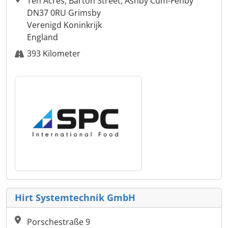
Ten Acres, Barton Street, Ashby Cum-Fenby
DN37 0RU Grimsby
Verenigd Koninkrijk
England
393 Kilometer
Hirt Systemtechnik GmbH
Porschestraße 9