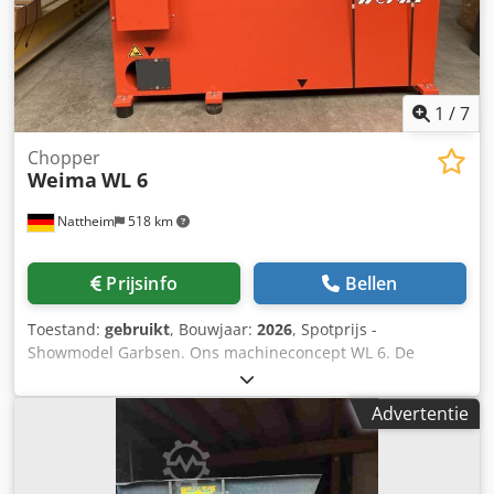
Tandwieleindschakelaar • Schuifcyclus • Schuifhelft terug •
Houtvultrechter • 2. Messenserie Chodpfx Aoy D E U Iep
Aea Opslaglocatie: Leverancier
1
/
7
Chopper
Weima
WL 6
Nattheim
518 km
Prijsinfo
Bellen
Toestand:
gebruikt
, Bouwjaar:
2026
, Spotprijs -
Showmodel Garbsen. Ons machineconcept WL 6. De
Weima hoogvermogensversnipperaar, met zijn flexibele
toepassingsmogelijkheden, kan alle soorten
Advertentie
houtmaterialen (hardhout, zacht hout, spaanplaat, MDF-
materialen, multiplex, fineerresten, enz.) verwerken tot
brandhout en zorgt daarbij, bij volumineuze materialen,
voor een enorme volumereductie van het materiaal.