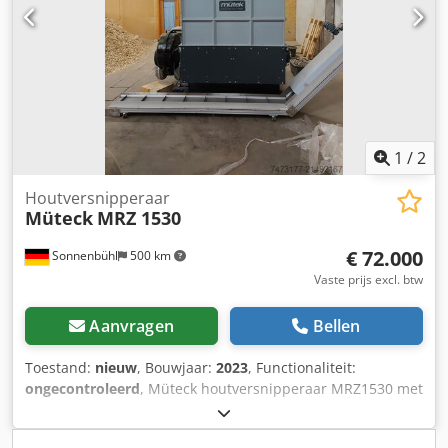
meubelproductie, MDF-/houtafvalverwerking, recycling en
biomassa-brandstofproductie. Het systeem is momenteel
operationeel en kan werkend gedemonstreerd worden.
Koper verantwoordelijk voor demontage/transport. Locatie:
Zuid-Wales Neem contact op voor meer details, een
bezichtiging of een video. Open voor biedingen.
1
/
2
Houtversnipperaar
Müteck
MRZ 1530
€ 72.000
Sonnenbühl
500 km
Vaste prijs excl. btw
Aanvragen
Bellen
Toestand:
nieuw
, Bouwjaar:
2023
, Functionaliteit:
ongecontroleerd
, Müteck houtversnipperaar MRZ1530 met
55KW motor. Nieuw, ongebruikt. Alleen de versnipperaar
wordt verkocht. Codpfjyt Rrijx Ap Aoha