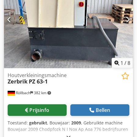
1
/
8
Houtverkleiningsmachine
Zerbrik
PZ 63-1
Röllbach
382 km
Prijsinfo
Bellen
Toestand:
gebruikt
, Bouwjaar:
2009
, Gebruikte machine
Bouwjaar 2009 Chodpfozk N I Nox Ap Aoa 776 bedrijfsuren
Uitrusting en technische gegevens: - Motor 18,5 kW -