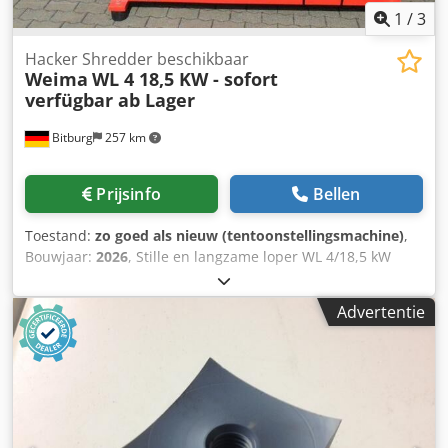
1
/
3
Hacker Shredder beschikbaar
Weima
WL 4 18,5 KW - sofort
verfügbar ab Lager
Bitburg
257 km
Prijsinfo
Bellen
Toestand:
zo goed als nieuw (tentoonstellingsmachine)
,
Bouwjaar:
2026
, Stille en langzame loper WL 4/18,5 kW
Technische gegevens: Trechteropening: 600 x 800 mm
Trechteropening met logspacer:600 x 1050 mm
Advertentie
Vultrechterinhoud: ca. 0,6 m³ Werkbreedte van de rotor:
600 mm Diameter van de rotor: 252 mm Aantal messen: 28
stuks Messen: 40 x 40 mm hol Cjdpfx Apjbunq Hs Ajha
Zeefperforatie: 15/20 mm Begrepen: Schakelkast
Elektrische besturing Star-delta start-up Rubber
trilelementen 2e rij messen Logspacer (trechter voor vrij
snijden) Plaats: 54634 Bitburg Onmiddellijk beschikbaar