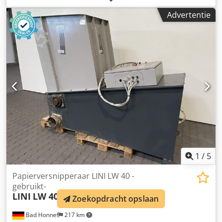
Rotordiameter 248 mm - Trechteropening ca. 620 x 800
Advertentie
mm - Standaardscherm - 30 snijmessen 35 x 20 mm -
Schermopening 20 mm - Afzuigstuk 160 mm Afmetingen:
ca. 1730 x 1160 x 1650 mm Gewicht: ca. 1100 kg
Beschikbaarheid: op korte termijn Opslaglocatie: Röllbach
1
/
5
Papierversnipperaar LINI LW 40 -
gebruikt-
LINI
LW 40
Zoekopdracht opslaan
Bad Honnef
217 km