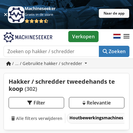
Machineseeker
Naar de app
Gratis in de store
Verkopen
Zoeken
/ ... / Gebruikte hakker / schredder
Hakker / schredder tweedehands te
koop
(302)
Filter
Relevantie
Houtbewerkingsmachines
Alle filters verwijderen