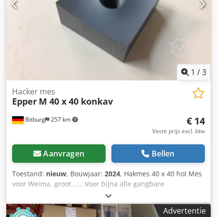
1
/
3
Hacker mes
Epper
M 40 x 40 konkav
€ 14
Bitburg
257 km
Vaste prijs excl. btw
Aanvragen
Bellen
Toestand:
nieuw
, Bouwjaar:
2024
, Hakmes 40 x 40 hol Mes
voor Weima, groot ..... Voor bijna alle gangbare
versnipperaars / shredders Uit voorraad Bitburg Onder
voorbehoud van voorafgaande verkoop Cjdpobxu Dhsfx Ap
Advertentie
Aoha