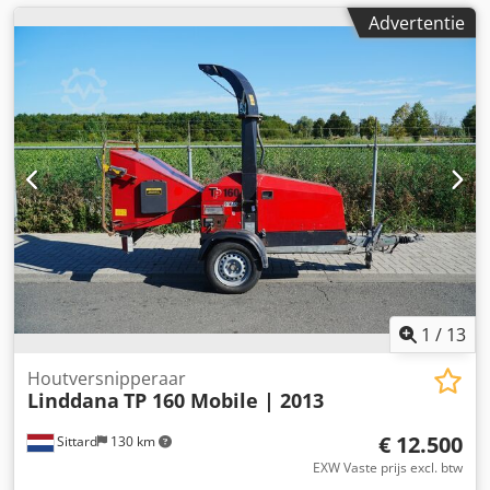
Advertentie
1
/
13
Houtversnipperaar
Linddana
TP 160 Mobile | 2013
€ 12.500
Sittard
130 km
EXW Vaste prijs excl. btw