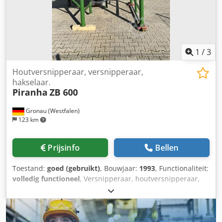
de versnellingsbak 2e messenrij Logspacer (vrij snijdende
trechter) Aanvoergeleider op de schuif Beschikbaarheid:
op korte termijn Locatie: Solingen
1
/
3
Houtversnipperaar, versnipperaar,
hakselaar.
Piranha
ZB 600
Gronau (Westfalen)
123 km
Prijsinfo
Bellen
Toestand:
goed (gebruikt)
, Bouwjaar:
1993
, Functionaliteit:
volledig functioneel
, Versnipperaar, houtversnipperaar,
versnippermachine, hakselaar Fabrikant: Piranha voor
kunststof en kabels Motor: 37 kW Aslengte: 600 mm met 3
x 5 stuks snijmessen met zeef van 40 mm met besturing
L/B/H: 2,5 x 2,5 x 2,6 m Cedpfxszncaaj Ap Asha gewicht: ca.