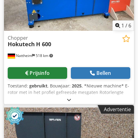
1
/
6
Chopper
Hokutech
H 600
Nattheim
518 km
Prijsinfo
Bellen
Toestand:
gebruikt
, Bouwjaar:
2025
, *Nieuwe machine* E-
rotor met in het profiel gefreesde mesgaten Rotorlengte
600 mm, rotordiameter 260 mm Grote trechter 600 x 800
mm Veilige materiaaltoevoer met hydraulisch
Advertentie
aangestuurde slede Stabiele rubberen voeten voor
efficiënte trillingsabsorptie Vastzetten op de slede voor
lange en grote delen Grote 40 x 40 mm messen voor
optimale materiaalinvoer Speciale ruimmessen ter
voorkoming van vastlopen aan de zijkant Zeefperforatie