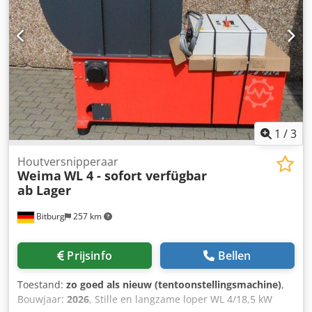
van 10 – 40 mm Schakelkast inclusief elektrische besturing
(PLC Siemens) en ster-driehoekstart Zeer robuuste
aandrijving Trechteropening: 600 x 800 mm
Trechterinhoud: 0,6 m³ Werkbreedte van de rotor: 600 mm
Rotordiameter: 252 mm Aandrijfvermogen: 15 kW
Rotortoerental: 90 tpm Opslaglocatie: Leverancier
Codpfxsvvi Ane Ap Ajha
1
/
3
Houtversnipperaar
Weima
WL 4 - sofort verfügbar
ab Lager
Bitburg
257 km
Prijsinfo
Bellen
Toestand:
zo goed als nieuw (tentoonstellingsmachine)
,
Bouwjaar:
2026
, Stille en langzame loper WL 4/18,5 kW