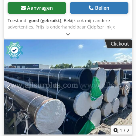
Aanvragen
Bellen
Toestand:
goed (gebruikt)
, Bekijk ook mijn andere
advertenties. Prijs is onderhandelbaar Cjdpfszr Inkjx
Ahaeha
Clickout
1
/
2