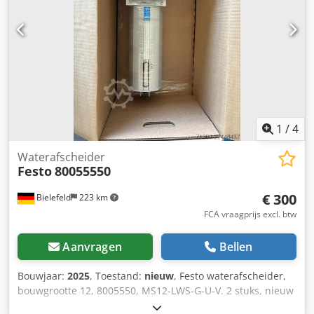
1
/
4
Waterafscheider
Festo
80055550
€ 300
Bielefeld
223 km
FCA vraagprijs excl. btw
Aanvragen
Bellen
Bouwjaar:
2025
, Toestand:
nieuw
, Festo waterafscheider,
bouwgrootte 12, 8005550, MS12-LWS-G-U-V. 2 stuks, nieuw
en in originele verpakking! Chodpfxozqclzs Ahaoa