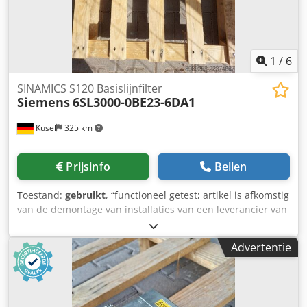
1
/
6
SINAMICS S120 Basislijnfilter
Siemens
6SL3000-0BE23-6DA1
Kusel
325 km
Prijsinfo
Bellen
Toestand:
gebruikt
, “functioneel getest; artikel is afkomstig
van de demontage van installaties van een leverancier van
de auto-industrie” Aantal stuks: 5 beschikbaar Fabrikant:
Siemens Type: 6SL3000-0BE23-6DA1 Serie: SINAMICS S120
Advertentie
Categorie: Basic Line Filter Toepassing: vermindering van
door de leidingen veroorzaakte storingen (EMC), naleving
van netwerkinvloedslimieten volgens EN-normen Nominale
stroom: 23 A Spanning: 400 V AC Frequentiebereik: 50/60