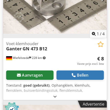
1
/
4
Voet-klemhouder
Ganter
GN 473 B12
€ 8
Wiefelstede
228 km
Vaste prijs excl. btw
Aanvragen
Bellen
Toestand:
goed (gebruikt)
, Ophangklem, klemhuls,
flensklem, buisverbindingsstuk, flensklemstuk,
kruisklemstuk, kruisklemverbinder, kruisklem,
voetklemhouder Cedpfx Ahoznu Szsaeha -Fabrikant:
Advertentie
Ganter, voetklemhouder, aluminium -Type: GN 473 B12 -