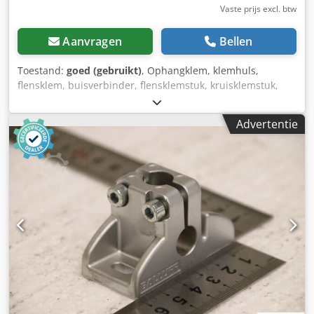
Vaste prijs excl. btw
Aanvragen
Bellen
Toestand:
goed (gebruikt)
, Ophangklem, klemhuls,
flensklem, buisverbinder, flensklemstuk, kruisklemstuk,
kruisklemverbinder, kruisklem, voetklemhouder,
montagehoek -Fabrikant: MiniTec, montagebeugel,
Advertentie
aluminium -Type: 45 GD Codpsznvf Njfx Ahasha -
Artikelnummer: 21.1133 -Aantal: 176 houders beschikbaar
-Prijs: per stuk, minimale afname 5 stuks -Afmetingen:
42/42/H42 mm -Gewicht: 0,1 kg/stuk