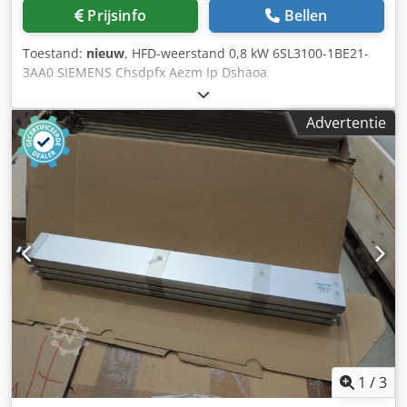
Prijsinfo
Bellen
Toestand:
nieuw
, HFD-weerstand 0,8 kW 6SL3100-1BE21-
3AA0 SIEMENS Chsdpfx Aezm Ip Dshaoa
Advertentie
1
/
3