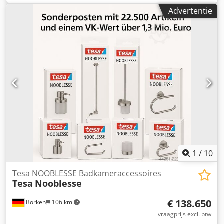
Advertentie
1
/
10
Tesa NOOBLESSE Badkameraccessoires
Tesa
Nooblesse
€ 138.650
Borken
106 km
vraagprijs excl. btw