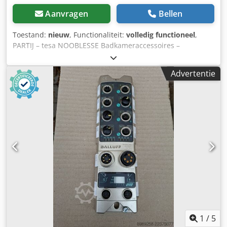
Aanvragen
Bellen
Toestand:
nieuw
, Functionaliteit:
volledig functioneel
,
PARTIJ – tesa NOOBLESSE Badkameraccessoires –
Verkoopwaarde € 1.350.000 Te koop aangeboden wordt
een partij van circa 22.500 badkameraccessoires uit de
Advertentie
serie tesa NOOBLESSE. Deze partij is ideaal voor
groothandels, wederverkopers, retailers en grotere
projecten. De partij omvat acht verschillende producten
met een totale verkoopwaarde van circa € 1,35 miljoen. *
Eenvoudige montage zonder boren dankzij het
gepatenteerde tesa Power Kit-bevestigingssysteem * Geen
beschadigingen aan muren of tegels – ook ideaal voor
huurwoningen * Sterke hechting en hoge belastbaarheid –
geschikt voor tegels, glas, metaal, marmer, hout en veel
kunststoffen * Zonder resten te verwijderen – de
accessoires kunnen indien nodig weer worden losgemaakt
* Hoogwaardige materialen – geborsteld roestvrij staal
gecombineerd met gesatineerd glas, roestbestendig en
duurzaam * Tijdloos en elegant ontwerp – moderne
1
/
5
uitstraling die in vrijwel iedere badkamer past Cedjznk H