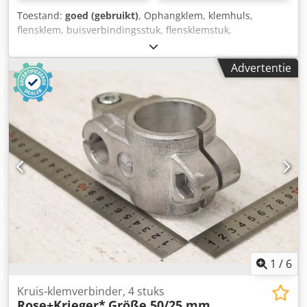
Toestand:
goed (gebruikt)
, Ophangklem, klemhuls,
flensklem, buisverbindingsstuk, flensklemstuk,
kruisklemstuk, kruisklemverbinder, kruisklem,
voetklemhouder -Fabrikant: Ganter, voetklemhouder,
Advertentie
aluminium -Type: GN 473 B20 -Aantal: 28 houders op
voorraad -Prijs: per stuk, minimale afname 2 stuks -
Afmetingen: 50/44/H35 mm -Gewicht: 0,076 kg/stuk
Csdpfjznu Snex Ahaeha
1
/
6
Kruis-klemverbinder, 4 stuks
Rose+Krieger*
Größe 50/25 mm