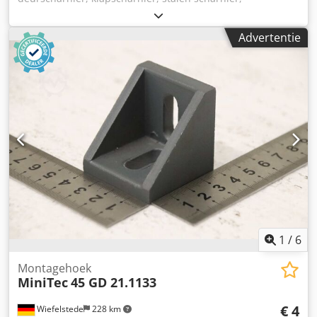
uitneembaar scharnier -Scharnier: inwendig scharnier,
uitneembaar -Type: 2-delig, 75 x 50/25 mm, vlak Chsdpfx
Advertentie
Asuh H E Ejhaja -Materiaal: roestvrij staal -Aantal: 148
stuks op voorraad -Prijs: per stuk, minimale afname 4 stuks
-Afmetingen: 75/30/H10 mm -Gewicht: 0,1 kg/stuk
1
/
6
Montagehoek
MiniTec
45 GD 21.1133
€ 4
Wiefelstede
228 km