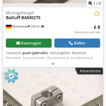
1
/
6
Montagebeugel
Balluff
BAM0275
€ 8
Wiefelstede
228 km
Vaste prijs excl. btw
Aanvragen
Bellen
Toestand:
goed (gebruikt)
, Ophangklem, klemhuls,
flensklem, buisverbinder, flensklemstuk, kruisklemstuk,
kruisklemverbinder, kruisklem, voetklemhouder,
montagehoek, montagebeugel -Fabrikant: Balluff,
Advertentie
montagebeugel, zink Chodjznvdxjpfx Ahaoa -Type:
BAM0275 -Stangdiameter: Ø12 mm -Aantal: 98 houders
beschikbaar -Prijs: per stuk, minimale afname 3 stuks -
Afmetingen: 60/30/H36 mm -Gewicht: 0,1 kg/stuk