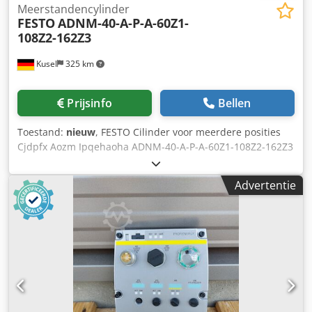
Meerstandencylinder
FESTO
ADNM-40-A-P-A-60Z1-
108Z2-162Z3
Kusel
325 km
Prijsinfo
Bellen
Toestand:
nieuw
, FESTO Cilinder voor meerdere posities
Cjdpfx Aozm Ipqehaoha ADNM-40-A-P-A-60Z1-108Z2-162Z3
Advertentie