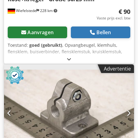
€ 90
Wiefelstede
228 km
Vaste prijs excl. btw
Aanvragen
Bellen
Toestand:
goed (gebruikt)
, Opvangbeugel, klemhuls,
flensklem, buisverbinder, flensklemstuk, kruisklemstuk,
kruisklemverbinder, kruisklem -Fabrikant: Rose+Krieger, 4
stuks kruisklemverbinder, aluminium kruisklem, in één
Advertentie
stuk voor ronde buizen -Type: maat 50/25 mm -
Levering/prijs: compleet -Afmetingen: 135/65/H65 mm
Chsdpfjznu Agox Ahaea -Gewicht: 0,6 kg/stuk