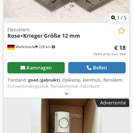
1
/
5
Flensklem
Rose+Krieger
Größe 12 mm
€ 18
Wiefelstede
228 km
Vaste prijs excl. btw
Aanvragen
Bellen
Toestand:
goed (gebruikt)
, Opklamp, klemhuls, flensklem,
buisverbindingsstuk, flensklemstuk -Fabrikant:
Rose+Krieger, flensklem, buisverbindingsstuk, flens,
aluminium, eendelig voor ronde buizen -Type: maat 12
Advertentie
mm -Aantal: 11 stuks op voorraad -Prijs: per stuk, minimale
afname 2 stuks -Afmetingen: 50/35/H41 mm -Gewicht: 0,1
kg/stuk Codsznt Diopfx Ahajha