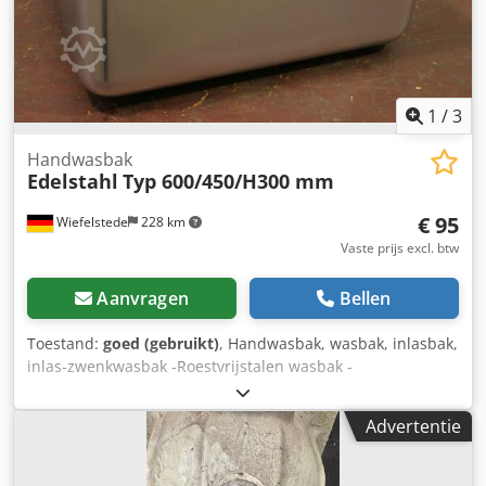
1
/
3
Handwasbak
Edelstahl
Typ 600/450/H300 mm
€ 95
Wiefelstede
228 km
Vaste prijs excl. btw
Aanvragen
Bellen
Toestand:
goed (gebruikt)
, Handwasbak, wasbak, inlasbak,
inlas-zwenkwasbak -Roestvrijstalen wasbak -
Binnenafmetingen: 600 x 450 mm -Diepte: 300 mm -
Randdikte: 18 mm -Aantal: 10 stuks beschikbaar Chjdpfx
Advertentie
Aheb Uhngeaja -Gat onder links: 1 x / Gat onder rechts: 9 x
-Prijs: per stuk -Afmetingen: 640/500/H300 mm -Gewicht:
5,1 kg