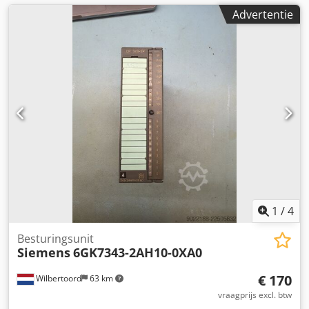
Advertentie
1
/
4
Besturingsunit
Siemens
6GK7343-2AH10-0XA0
€ 170
Wilbertoord
63 km
vraagprijs excl. btw