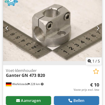
Aantal: 35 houders beschikbaar -Prijs: per stuk, minimale
afname 3 stuks -Afmetingen: 38/35/H25 mm -Gewicht:
0,033 kg/stuk
1
/
5
Voet-klemhouder
Ganter
GN 473 B20
€ 10
Wiefelstede
228 km
Vaste prijs excl. btw
Aanvragen
Bellen