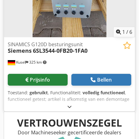
1
/
6
SINAMICS G120D besturingsunit
Siemens
6SL3544-0FB20-1FA0
Kusel
325 km
Prijsinfo
Bellen
Toestand:
gebruikt
, Functionaliteit:
volledig functioneel
,
functioneel getest; artikel is afkomstig van een demontage
van een installatie van een toeleverancier voor de auto-
industrie Aantal: 11 stuks Fabrikant: Siemens Type:
SINAMICS G120D besturingseenheid CU240D-2 PN
VERTROUWENSZEGEL
Artikelnummer: 6SL3544-0FB20-1FA0 Uitvoering:
Gedecentraliseerde aandrijfeenheid, beschermingsklasse
Door Machineseeker gecertificeerde dealers
IP65 Spanning: 24 V DC Chjdpfx Ahszm Ipdsaoa Interfaces: