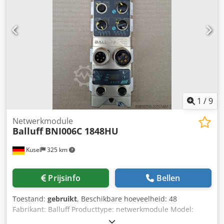
Steekverbindingen voor pneumatiek Toepassingsgebied:
Pneumatiek en automatiseringstechniek
1
/
9
Netwerkmodule
Balluff
BNI006C 1848HU
Kusel
325 km
Prijsinfo
Bellen
Toestand:
gebruikt
, Beschikbare hoeveelheid: 48
Fabrikant: Balluff Producttype: netwerkmodule Model:
BNI006C 1848HU Toepassingsgebied: industriële