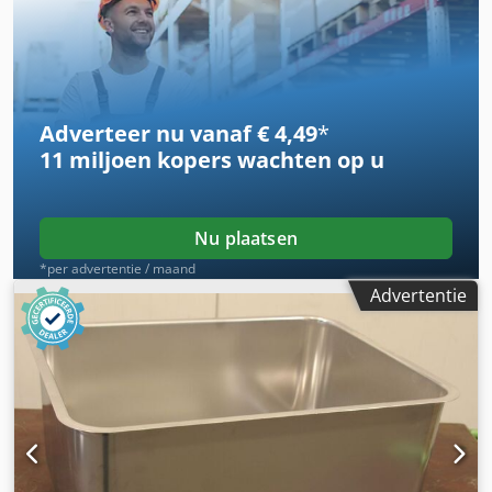
Afmetingen totaal: 380/250/H105 mm - Totaal gewicht: 8,8
kg
Adverteer nu vanaf € 4,49
*
11 miljoen kopers
wachten op u
Nu plaatsen
*per advertentie / maand
Advertentie