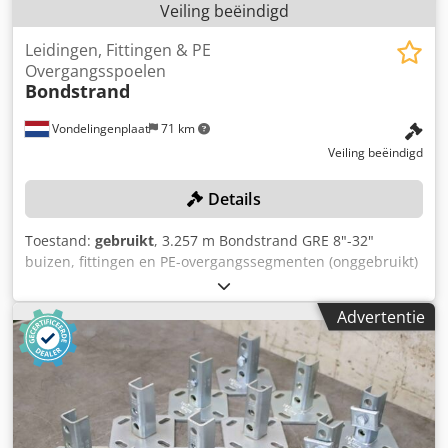
Veiling beëindigd
Leidingen, Fittingen & PE
Overgangsspoelen
Bondstrand
Vondelingenplaat
71 km
Veiling beëindigd
Details
Toestand:
gebruikt
, 3.257 m Bondstrand GRE 8"-32"
buizen, fittingen en PE-overgangssegmenten (onggebruikt)
Inclusief KLF x KLM buizen met doorn/hulsverbindingen,
bochten en PE-overgangssegmenten met
Advertentie
flensafdichtingen, in diameters van 8" tot 32". Bevat circa
3.257,81 meter GRE-buizen in standaardlengte (nominale
lengte 11,89 m) Bestaande uit: 7x 32" buizen (83,23 m) 10x
24" buizen (118,90 m) 62x 20" buizen (737,18 m) 52x 16"
buizen (618,28 m) 95x 12" buizen (1.129,55 m) 48x 8"
buizen (570,72 m) Bevat tevens: 26x 45°-bochten (20", 16",