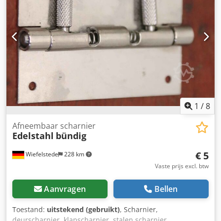
1
/
8
Afneembaar scharnier
Edelstahl
bündig
€ 5
Wiefelstede
228 km
Vaste prijs excl. btw
Aanvragen
Bellen
Toestand:
uitstekend (gebruikt)
, Scharnier,
deurscharnier, klapscharnier, stalen scharnier,