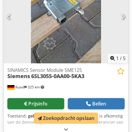
Hz Cjdpfx Aszm Ik Ushasha
1
/
5
SINAMICS Sensor Module SME125
Siemens
6SL3055-0AA00-5KA3
Kusel
325 km
Prijsinfo
Bellen
Toestand:
gebruikt
, functioneel getest; artikel is afkomstig
Zoekopdracht opslaan
van de demontage van installaties van een leverancier van
de auto-industrie. Aantal stuks: 3 beschikbaar Fabrikant: