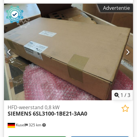
automatisering Communicatie: Industrial Ethernet /
Advertentie
veldbus Aansluiting: M12 Montagewijze: veldmontage
Chjdpfx Aezm Iqbshaea Beschermingsklasse: IP67 Geschikt
voor: aansluiting van sensoren en actuatoren
1
/
3
HFD-weerstand 0,8 kW
SIEMENS
6SL3100-1BE21-3AA0
Kusel
325 km