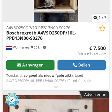
1
/
3
A4VSO250DP/10-PPB13N00-S0276
Boschrexroth
A4VSO250DP/10L-
PPB13N00-S0276
€ 7.500
Wormerveer
55 km
Vaste prijs excl. btw
Aanvragen
Bellen
Toestand:
zo goed als nieuw (gebruikt)
, Used
A4VSO250DP/10L-PPB13N00-S0276 offered for sale.
Chsdpfezqc T Sjx Ahasa The pump has been completely
overhauled with new bearings, plunger block, and pistons.
Advertentie
If desired, the pump can be inspected on our test bench
with a certificate.