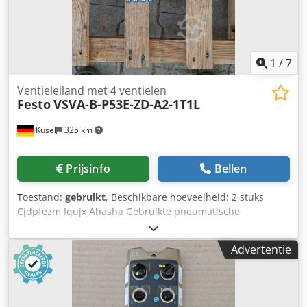
informatie. Profiteer van een sterk merk, verhoog uw omzet
en bied uw klanten hoogwaardige oplossingen voor een
moderne badkamerinrichting met tesa NOOBLESSE.
1
/
7
Ventieleiland met 4 ventielen
Festo
VSVA-B-P53E-ZD-A2-1T1L
Kusel
325 km
Prijsinfo
Bellen
Toestand:
gebruikt
, Beschikbare hoeveelheid: 2 stuks
Cjdpfezm Iqujx Ahasha Gebruikte pneumatische
ventieleenheid van Festo met vier magneetventielen van
de VSVA-serie. Fabrikant: Festo Apparaattype:
Advertentie
Ventieleenheid Ventieltype: VSVA-B-P53E-ZD-A2-1T1L
Aantal ventielen: 4 Bedrijfsmodus: Magneetventielen
Nominale spanning: 24 V DC Drukbereik: 3 tot 10 bar
Drukbereik: 45 tot 145 psi Aansluitingstype: