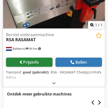
1
/
1
Borstel ontbraammachine
RSA
RASAMAT
Babberich
64 km
Prijsinfo
Bellen
Toestand:
goed (gebruikt)
, RSA - RASAMAT Chedpjzcnfrofx
Adhsa
Ontdek meer gebruikte machines