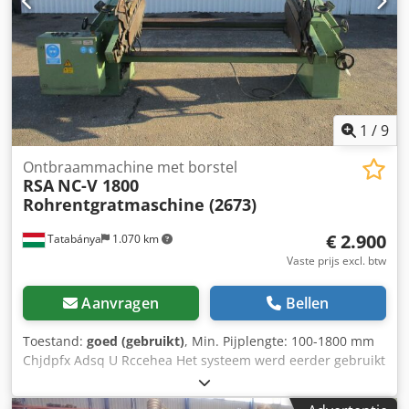
1
/
9
Ontbraammachine met borstel
RSA
NC-V 1800
Rohrentgratmaschine (2673)
€ 2.900
Tatabánya
1.070 km
Vaste prijs excl. btw
Aanvragen
Bellen
Toestand:
goed (gebruikt)
, Min. Pijplengte: 100-1800 mm
Chjdpfx Adsq U Rccehea Het systeem werd eerder gebruikt
voor het ontbramen van afgezaagde pijpen!