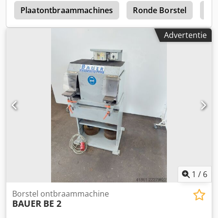
h
Plaatontbraammachines
Ronde Borstel
Rs
Advertentie
1
/
6
Borstel ontbraammachine
BAUER
BE 2