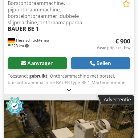
Borstontbraammachine,
pijpontbraammachine,
borstelontbraammer, dubbele
slijpmachine, ontbraamapparaa
BAUER
BE 1
€ 900
Hessisch Lichtenau
323 km
Vaste prijs excl. btw
Aanvragen
Bellen
Toestand:
gebruikt
, Ontbraammachine met borstel,
buisontbraammachine BAUER type BE 1 Machinenummer
29 Bouwjaar 1992 Borsteldiameter 250 mm Borstelbreedte
25 - 55 mm Toerental 1500 / 3000 tpm Cedpfx
Advertentie
Aohrkrpjdhoha Vermogen 2,2 / 3 kW Netspanning 380 Volt,
50 Hz - Materiaalopleg Benodigde ruimte (L x B x H) 500 x
450 x 440 mm Gewicht 45 kg goede staat