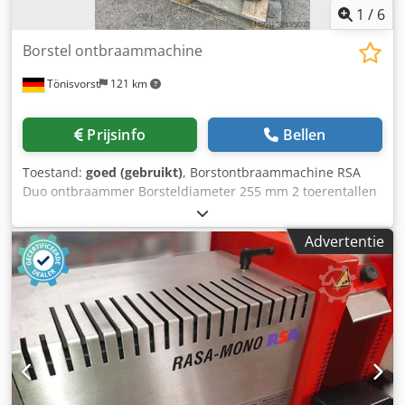
1
/
6
Borstel ontbraammachine
Tönisvorst
121 km
Prijsinfo
Bellen
Toestand:
goed (gebruikt)
, Borstontbraammachine RSA
Duo ontbraammer Borsteldiameter 255 mm 2 toerentallen
Cjdpfszduh Iox Adhjha Motovermogen 2,4 / 3,7 kW
1500/3000 omw/min
Advertentie