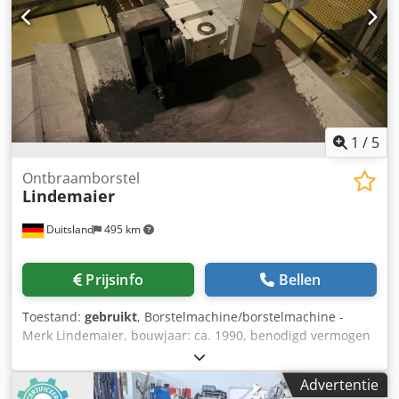
1
/
5
Ontbraamborstel
Lindemaier
Duitsland
495 km
Prijsinfo
Bellen
Toestand:
gebruikt
, Borstelmachine/borstelmachine -
Merk Lindemaier, bouwjaar: ca. 1990, benodigd vermogen
7,5 kW, afmetingen: L:1.0 x B:0.80 x H:1.25m, gewicht ca. 48
kg - Borstel Ø 300 x Ø 50x50mm type K 180 -
Advertentie
Motortoerental 2920 rpm, zuigmond Ø 180mm Chodpfxeu