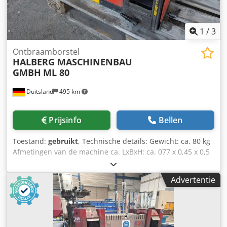
1
/
3
Ontbraamborstel
HALBERG MASCHINENBAU
GMBH
ML 80
Duitsland
495 km
Prijsinfo
Bellen
Toestand:
gebruikt
, Technische details: Gewicht: ca. 80 kg
Afmetingen van de machine ca. LxBxH: ca. 077 x 0,45 x 0,5
m Cjdpfowiu Smox Adhsha BORSTELMACHINE voor het
ontbramen / borstelen van buiseinden / gelaste
Advertentie
profielbuizen / buislichamen aan de voorzijde *