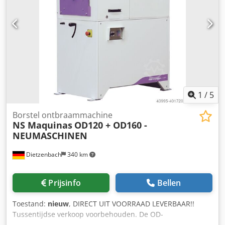
1
/
5
Borstel ontbraammachine
NS Maquinas
OD120 + OD160 -
NEUMASCHINEN
Dietzenbach
340 km
Prijsinfo
Bellen
Toestand:
nieuw
, DIRECT UIT VOORRAAD LEVERBAAR!!
Tussentijdse verkoop voorbehouden. De OD-
buisontbraammachines verwijderen bramen van buizen