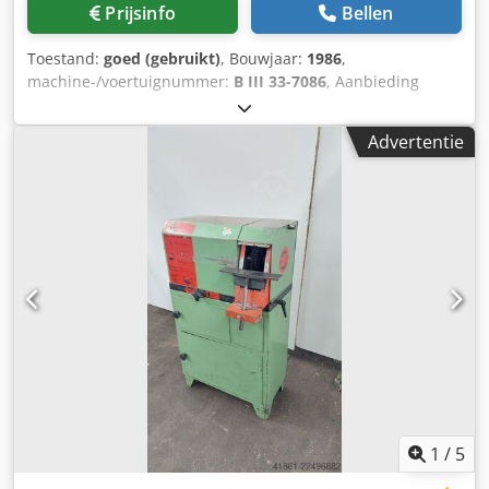
Prijsinfo
Bellen
Toestand:
goed (gebruikt)
, Bouwjaar:
1986
,
machine-/voertuignummer:
B III 33-7086
, Aanbieding
25440 Technische gegevens: Csdpfx Adjzrv Daoheha -
Diameter borstel: 250 mm - Breedte borstel: 60 mm -
Advertentie
Omtreksnelheid schijf: 1500 / 3000 tpm - Aandrijving: 400 V
/ 1,0 / 1,4 kW - Werkhoogte: 900 mm - Benodigde ruimte:
ca. B 650 x H 1150 x D 450 mm - Gewicht: ca. 100 kg
1
/
5