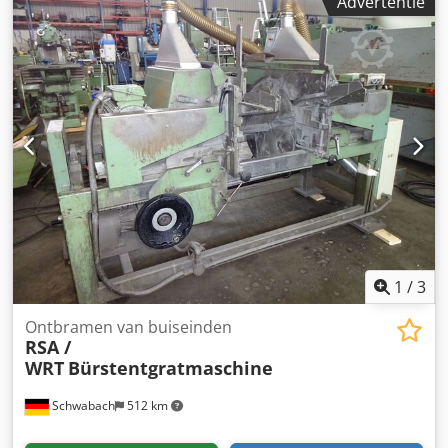
Advertentie
1
/
3
Ontbramen van buiseinden
RSA /
WRT
Bürstentgratmaschine
Schwabach
512 km