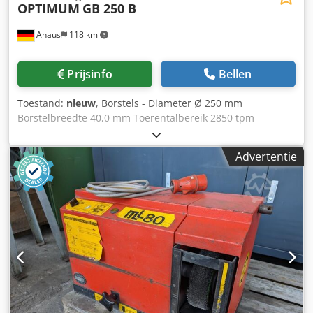
OPTIMUM
GB 250 B
Ahaus
118 km
Prijsinfo
Bellen
Toestand:
nieuw
, Borstels - Diameter Ø 250 mm
Borstelbreedte 40,0 mm Toerentalbereik 2850 tpm
Bedrijfsspanning 400 Volt Totale vermogensbehoefte 1,3 /
1,8 kW Machinegewicht ca. 36,0 kg Benodigde ruimte ca.
Advertentie
415 x 467 x 356 mm Uitrusting: - Afbramen van enkelstuks
en kleine series - Afbramen van getrokken ronde,
rechthoekige en vierkante buizen + vlak materiaal - Zware,
duurzame industriële uitvoering - Met onderhoudsvrije
motor - Lange levensduur en rustige loop door
gebalanceerde rotor - Met kwaliteitskogellagers - Legplank
voor veiligheidsbril Chodsxaamnopfx Adhsa - Incl. 1x
universele staalborstel draaddikte 0,35 mm -
Gebruiksaanwijzing