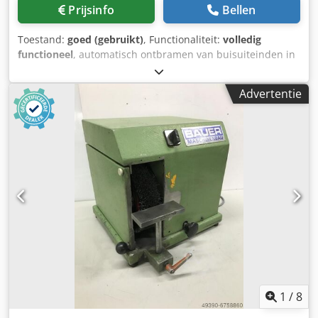
Prijsinfo
Bellen
Toestand:
goed (gebruikt)
, Functionaliteit:
volledig
functioneel
, automatisch ontbramen van buisuiteinden in
een continu proces --- buislengte max. 600 mm Maximale
buisdiameter 30 mm borstellengte ca. 450 mm Csdpfxszg
Advertentie
Tfwj Adhsha Borsteltoerental 2000 tpm 2
borstelaandrijfmotoren, elk 5,5 kW
1
/
8