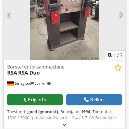
1
/
7
Borstel ontbraammachine
RSA
RSA Duo
Striegistal
557 km
Prijsinfo
Bellen
Toestand:
goed (gebruikt)
, Bouwjaar:
1994
, Toerental:
1500 / 3000 tpm Aansluitwaarde: 2,4 / 3,7 kW Benodigde
ruimte: ca. 1,0 x 0,5 x 1,2 m (L x B x H) Transport en laden