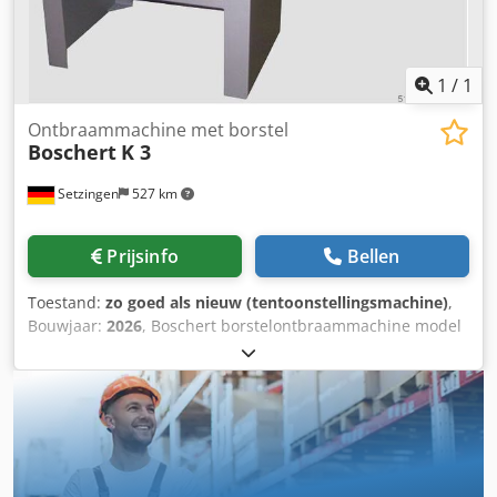
1
/
1
Ontbraammachine met borstel
Boschert
K 3
Setzingen
527 km
Prijsinfo
Bellen
Toestand:
zo goed als nieuw (tentoonstellingsmachine)
,
Bouwjaar:
2026
, Boschert borstelontbraammachine model
K3 voor het ontbramen van rechte plaatkanten en op de
laterale aggragaat geschikt voor uitsparingen en
inkepingen tot 70 mm diep en buitenradii op plaat. 3
motoren á 1,5 kW borsteldiameter : 300 mm Materiaal:
draadborstels VA/staal Materiaalbereik: 0,8-8 mm dikte
Afmetingen machine: Breedte: 1400 mm Hoogte: 580 mm
Diepte: 670 mm Onderstel: 800 mm hoog (werkhoogte 920