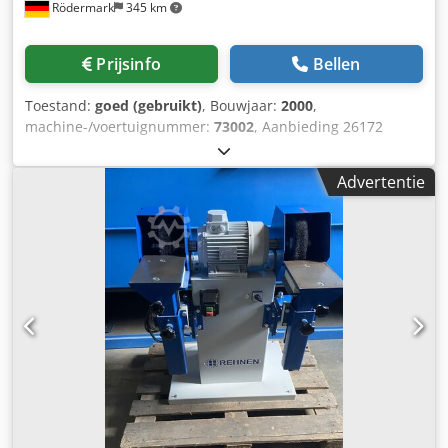
Rödermark
345 km
Prijsinfo
Bellen
Toestand:
goed (gebruikt)
, Bouwjaar:
2000
,
machine-/voertuignummer:
73002
, Aanbieding 26172
Technische specificaties: - Borsteldiameter ca. 250 mm -
Borstelbreedte tot ca. 55 mm - 2 schijfsnelheden -
Advertentie
Aandrijving 400 V Codpfxszi Srhs Adheha - Werktempo ca.
850 mm - Benodigde ruimte ca. B 650 x H 1300 x D 500 mm
- Gewicht ca. 85 kg