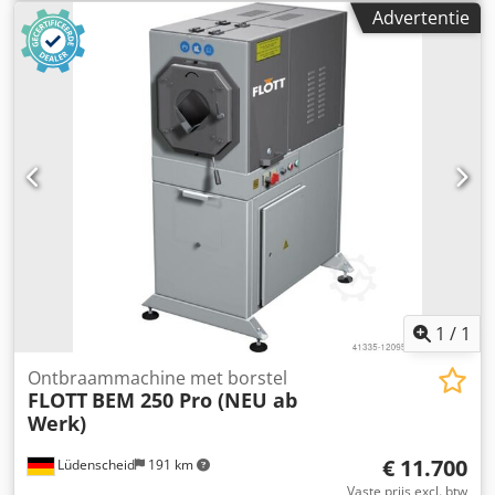
kunnen op verzoek en tegen meerprijs door heel Europa
Advertentie
worden georganiseerd. Prijzen exclusief btw Bezichtiging
mogelijk op afspraak. Neem contact met ons op, ons team
helpt u graag verder. Machine in- /verkoop AANKOOP /
VERKOOP VAN PRODUCTIE- &
METAALBEWERKINGSMACHINES,
GEREEDSCHAPSMACHINES EN MEER. Bent u op zoek naar
een kwalitatieve maar betaalbare machine voor uw
productie? Of wilt u uw eigen machine verkopen? Codpfx
Asy H Ifhodhsha Voor meer informatie of
contactmogelijkheden kunt u ons bereiken via het
contactformulier.
1
/
1
Ontbraammachine met borstel
FLOTT
BEM 250 Pro (NEU ab
Werk)
€ 11.700
Lüdenscheid
191 km
Vaste prijs excl. btw