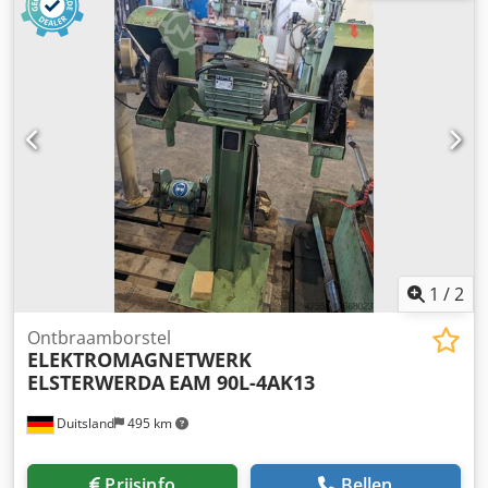
Nu Rno Adhja - met afblaasinrichting Accessoires: ca. 15
reserveborstels NIEUW .
1
/
2
Ontbraamborstel
ELEKTROMAGNETWERK
ELSTERWERDA
EAM 90L-4AK13
Duitsland
495 km
Prijsinfo
Bellen