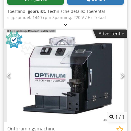
Toestand:
gebruikt
, Technische details: Toerental
slijpspindel: 1440 rpm Spanning: 220 V / Hz Totaal
benodigd vermogen: 1,1 kW Machinegewicht ca.: 75 kg
Benodigde ruimte ongeveer: L:0.4 x B:0.7 x H:1.15 m
Advertentie
Schuurblok/ontbramer staat op gelast profielstalen
onderstel met bodemplaat (400x400x5mm) -Draadborstels
Ø 200 x B: 25mm elk zijn links en rechts bevestigd -zonder
schuursteun -Beschermingsklasse IP44 -Bediening via
AAN/UIT schakelaar Codpou Ng S Dsfx Adheha *
1
/
1
Ontbramingsmachine