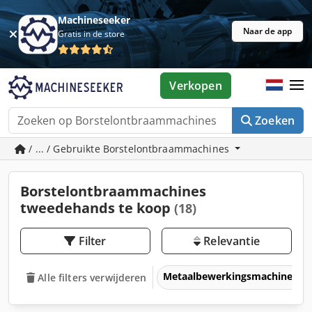
Machineseeker
Naar de app
Gratis in de store
Verkopen
Zoeken
/ ... / Gebruikte Borstelontbraammachines
Borstelontbraammachines
tweedehands te koop
(18)
Filter
Relevantie
Metaalbewerkingsmachines &
Alle filters verwijderen