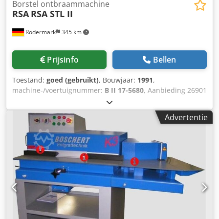
Borstel ontbraammachine
RSA
RSA STL II
Rödermark
345 km
Prijsinfo
Bellen
Toestand:
goed (gebruikt)
, Bouwjaar:
1991
,
machine-/voertuignummer:
B II 17-5680
, Aanbieding 26901
Codpfozrvxwox Adhjha Technische gegevens: - Diameter
borstel 250 mm - Breedte borstel 60 mm - Schijfsnelheid
Advertentie
1500 / 3000 omw/min - Aandrijving 400 V / 2,2 / 3,0 kW -
Verstelling borsteldiepte - Onderstel in hoogte verstelbaar
- Werkhöhe 900 mm - Benodigde ruimte, ongeveer: B 720 x
H 1150 x D 450 mm - Gewicht, ongeveer 180 kg