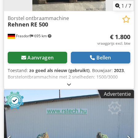
1
/
7
Borstel ontbraammachine
Rehnen
RE 500
€ 1.800
Frasdorf
695 km
vraagprijs excl. btw
Aanvragen
Bellen
Toestand:
zo goed als nieuw (gebruikt)
, Bouwjaar:
2023
,
Borstelontbrammachine met 2 snelheden: 1500/3000
omwentelingen per minuut. Gebruiksaanwijzing. Cedozmp
U Uopfx Adhoha
Advertentie