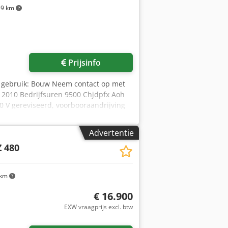
9 km
Vraag meer foto's aan
Prijsinfo
 gebruik: Bouw Neem contact op met
 2010 Bedrijfsuren 9500 Chjdpfx Aoh
 V gereviseerd, voorbooraandrijving
 Airconditioning Zeer goede staat
Advertentie
Z 480
 km
€ 16.900
EXW vraagprijs excl. btw