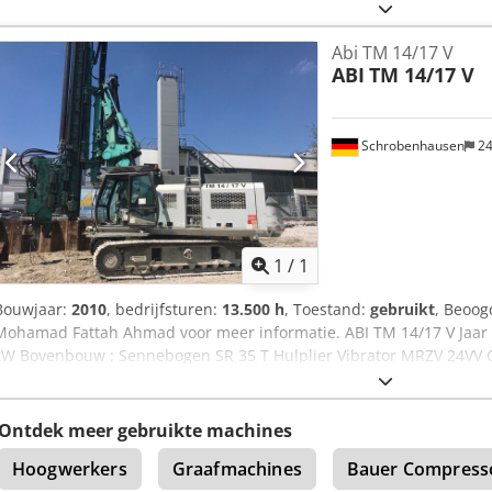
Hammer HHK 5/7 jaar 2002
Abi TM 14/17 V
ABI
TM 14/17 V
Schrobenhausen
24
Vraag meer
1
/
1
Bouwjaar:
2010
, bedrijfsturen:
13.500 h
, Toestand:
gebruikt
, Beoog
Mohamad Fattah Ahmad voor meer informatie. ABI TM 14/17 V Jaar 
kW Bovenbouw : Sennebogen SR 35 T Hulplier Vibrator MRZV 24VV C
voorbooraandrijving Goede staat!
Ontdek meer gebruikte machines
Hoogwerkers
Graafmachines
Bauer Compress