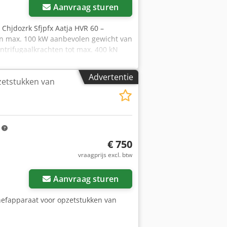
Aanvraag sturen
hjdozrk Sfjpfx Aatja HVR 60 –
en max. 100 kW aanbevolen gewicht van
ntrifugaalkrachten tot max. 400 kN
Advertentie
zetstukken van
m
€ 750
vraagprijs excl. btw
Aanvraag sturen
hefapparaat voor opzetstukken van