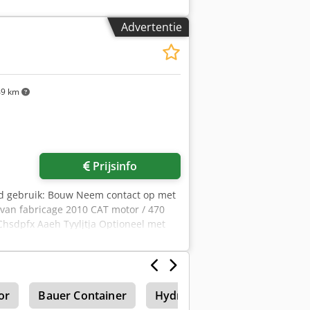
Advertentie
9 km
 foto's aan
Prijsinfo
d gebruik: Bouw Neem contact op met
van fabricage 2010 CAT motor / 470
hsdpfx Aaeh Tyyljtja Optioneel met
or
Bauer Container
Hydraulische Splitter
Hy