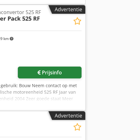
Advertentie
mconvertor 525 RF
er Pack 525 RF
9 km
 foto's aan
Prijsinfo
 gebruik: Bouw Neem contact op met
ische motoreenheid 525 RF Jaar van
enheid 2004 Zeer goede staat Meer
Advertentie