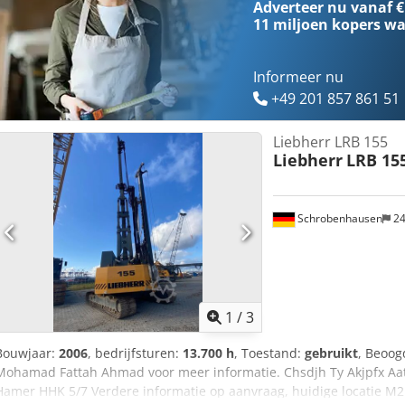
Adverteer nu vanaf €
11 miljoen kopers
wa
Informeer nu
+49 201 857 861 51
Liebherr LRB 155
Liebherr
LRB 15
Schrobenhausen
24
1
/
3
Bouwjaar:
2006
, bedrijfsturen:
13.700 h
, Toestand:
gebruikt
, Beoog
Mohamad Fattah Ahmad voor meer informatie. Chsdjh Ty Akjpfx Aa
Hamer HHK 5/7 Verdere informatie op aanvraag, huidige locatie 