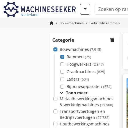
Nederland
Bouwmachines
Gebruikte rammen
Categorie
Bouwmachines
(7.915)
Rammen
(25)
Hoogwerkers
(2.347)
Graafmachines
(825)
Laders
(604)
Bijbouwapparaten
(574)
Toon meer
Metaalbewerkingsmachines
& werktuigmachines
(31.908)
Transportvoertuigen en
Bedrijfsvoertuigen
(27.782)
Houtbewerkingsmachines