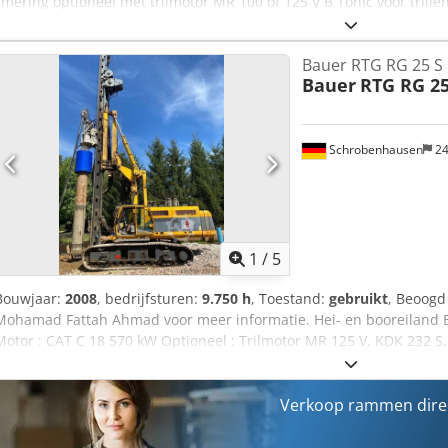
smering optioneel met trilmotor MR 100 of 125 V B Tonic voor tri
Cedpfeh Tyzqsx Aatoha Zeer goede staat
Bauer RTG RG 25 S
Bauer
RTG RG 25
Schrobenhausen
24
1
/
5
Bouwjaar:
2008
, bedrijfsturen:
9.750 h
, Toestand:
gebruikt
, Beoogd
Mohamad Fattah Ahmad voor meer informatie. Hei- en booreiland
Motor : CAT C 18 570 kW Optioneel : Trilmotor MR 125 V, KDK 232 S, 
en SOB boren, centrale smering, luchtcompressor, voorbereiding 
is in uitstekende staat en klaar voor onmiddellijk gebruik.
Verkoop rammen dire