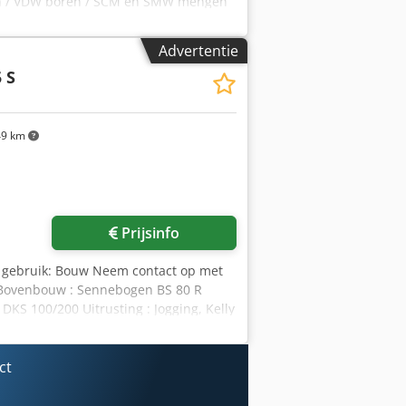
llen / VDW boren / SCM en SMW mengen
Advertentie
 S
9 km
Prijsinfo
 gebruik: Bouw Neem contact op met
 Bovenbouw : Sennebogen BS 80 R
DKS 100/200 Uitrusting : Jogging, Kelly
CSM Chsdpfx Aajh Tyzxstsa De machine
ct