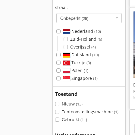
straal:
Onbeperkt
(25)
Nederland
(10)
Zuid-Holland
(6)
Overijssel
(4)
Duitsland
(10)
Turkije
(3)
Polen
(1)
Singapore
(1)
Toestand
Nieuw
(13)
Tentoonstellingsmachine
(1)
Gebruikt
(11)
Liebherr 941
Liebherr 932
Liebherr 902