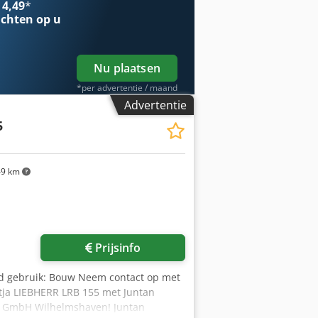
 4,49
*
chten op u
Nu plaatsen
*per advertentie / maand
Advertentie
5
9 km
Prijsinfo
d gebruik: Bouw Neem contact op met
tja LIEBHERR LRB 155 met Juntan
M2 GmbH Wilhelmshaven! Juntan