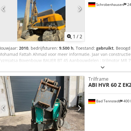
Schrobenhausen
24
1
/
2
Bouwjaar:
2010
, bedrijfsturen:
9.500 h
, Toestand:
gebruikt
, Beoogd
Mohamad Fattah Ahmad voor meer informatie. Jaar van constructie
Tyzmjatsa Bovenbouw BAUER BT 45 Aanbouwdelen : trilmotor MR 70
ABI MDBA 3500 Werklengte mast 14 meter Motor CAT313 kW Hulplier
Trilframe
ABI
HVR 60 Z EK
Bad Tennstedt
400