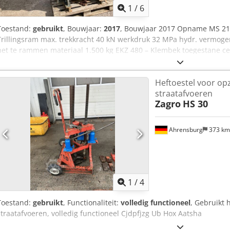
1
/
6
Toestand:
gebruikt
, Bouwjaar:
2017
, Bouwjaar 2017 Opname MS 21 C
Trillingsram max. trekkracht 40 kN werkdruk 32 MPa hydr. vermog
het te rammen materiaal 1.500 kg EKZ 480 – Klembek toegestane ce
klemkracht 480 kN klemdruk 240 bar IPB min. 180 mm
Heftoestel voor op
straatafvoeren
Zagro
HS 30
Ahrensburg
373 k
1
/
4
Toestand:
gebruikt
, Functionaliteit:
volledig functioneel
, Gebruikt 
straatafvoeren, volledig functioneel Cjdpfjzg Ub Hox Aatsha