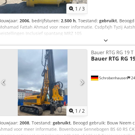
1
/
3
Bouwjaar:
2006
, bedrijfsturen:
2.500 h
, Toestand:
gebruikt
, Beoogd
Mohamad Fattah Ahmad voor meer informatie. Csdpfxjh Tyzij Aatsh
heistellingen Inclusief spantang MRZ 105
Bauer RTG RG 19 T
Bauer
RTG RG 19
Schrobenhausen
24
1
/
2
Bouwjaar:
2008
, Toestand:
gebruikt
, Beoogd gebruik: Bouw Neem 
Ahmad voor meer informatie. Bovenbouw Sennebogen BS 60 RS CAT