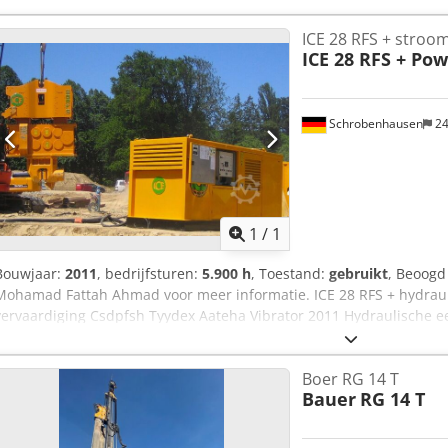
ICE 28 RFS + stroo
ICE 28 RFS + Pow
Schrobenhausen
24
Vraag meer
1
/
1
Bouwjaar:
2011
, bedrijfsturen:
5.900 h
, Toestand:
gebruikt
, Beoogd
Mohamad Fattah Ahmad voor meer informatie. ICE 28 RFS + hydraul
vervaardiging Csdpfsh Tyydex Aateha Vibrator 2011 Hydraulische e
informatie op aanvraag!
Boer RG 14 T
Bauer
RG 14 T