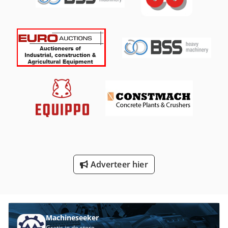
Schuren Van De Machine
Smeden Van De Pers
Stoel Fabriek
Verscherping Van De Machine
Versnelling
Versnelling Slijpen
Vervoer
Vlak Bed Slijpmachine
Adverteer hier
Voertuigen
Werken Voertuig
Machineseeker
Gratis in de store