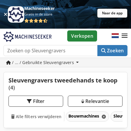
Machineseeker
Naar de app
Gratis in de store
Verkopen
Zoeken
/ ... / Gebruikte Sleuvengravers
Sleuvengravers tweedehands te koop
(4)
Filter
Relevantie
Bouwmachines
Sleuven
Alle filters verwijderen