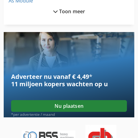
As Module
Toon meer
Band Slijpmachine
Bed Type Freesmachine
Buigen Voor Léger
Cnc Freesmachine Met Gereedschapswisselaar
Ls 703
Adverteer nu vanaf € 4,49
*
Machine Van De Groef
11 miljoen kopers
wachten op u
Model Freesmachine
Nu 204
Nu plaatsen
Profiel Freesmachine
*per advertentie / maand
Schuif Schuren