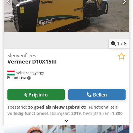
1
/
6
Sleuvenfrees
Vermeer
D10X15III
Iszkaszentgyörgy
1.081 km
Prijsinfo
Bellen
Toestand:
zo goed als nieuw (gebruikt)
, Functionaliteit:
volledig functioneel
, Bouwjaar:
2019
, bedrijfsturen:
1.300
h
, De D10x15 S3 is een compacte, middelgrote horizontale
boorinstallatie die nauwkeurig boren in de grond mogelijk
maakt en daarbij richting en diepte exact regelt. Hierdoor