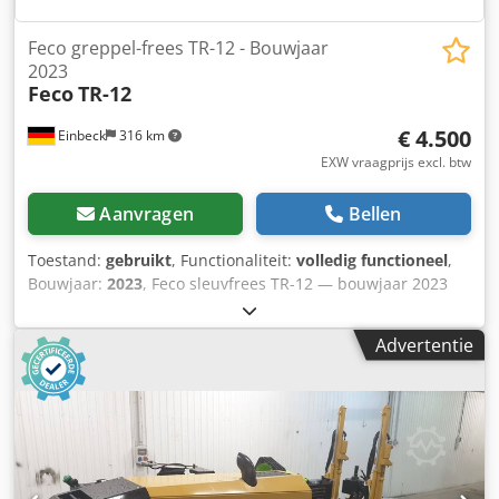
Feco greppel-frees TR-12 - Bouwjaar
2023
Feco
TR-12
€ 4.500
Einbeck
316 km
EXW vraagprijs excl. btw
Aanvragen
Bellen
Toestand:
gebruikt
, Functionaliteit:
volledig functioneel
,
Bouwjaar:
2023
, Feco sleuvfrees TR-12 — bouwjaar 2023
Gebruikt, afkomstig uit het professionele verhuurpark van
Kurt König Baumaschinen GmbH, Einbeck. Toestand &
Advertentie
opmerkingen: - Toestand: Gebruikt uit verhuur, regelmatig
onderhouden - Functionaliteit: Volledig functioneel
Dkodpfey A E Irjx Amfor - Productfoto's volgen — neem
contact op voor actuele foto's - Bezichtiging mogelijk op
afspraak in 37574 Einbeck Prijs € 4.500 excl. BTW | EXW
Einbeck | Levering op aanvraag