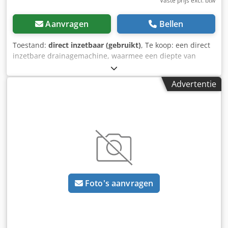
Vaste prijs excl. btw
Aanvragen
Bellen
Toestand:
direct inzetbaar (gebruikt)
, Te koop: een direct
inzetbare drainagemachine, waarmee een diepte van
ongeveer 2 meter bereikt kan worden. Het onderstel heeft
nog een resterende levensduur van minimaal 80%.
Advertentie
Voorbereiding voor laserbesturing van Moba aanwezig,
maar de laserbesturing zelf is niet inbegrepen. Verkoop
alleen omdat er een nieuwe machine is aangeschaft. Geen
technische gebreken. Dkedpfx Aozkvd Domfjr
Foto's aanvragen