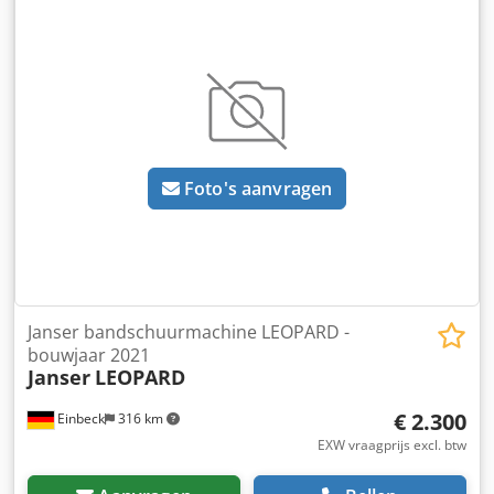
Einbeck. Conditie & opmerkingen: - Conditie: Gebruikt uit
verhuur, regelmatig onderhouden - Werking: Volledig
functioneel Credsy A E S Rjpfx Acbjf - Productfoto’s volgen
— neem bij interesse contact op voor actuele foto’s -
Bezichtiging mogelijk in 37574 Einbeck op afspraak Prijs: €
2.300 excl. btw | EXW Einbeck | Levering op aanvraag
Foto's aanvragen
Janser bandschuurmachine LEOPARD -
bouwjaar 2021
Janser
LEOPARD
€ 2.300
Einbeck
316 km
EXW vraagprijs excl. btw