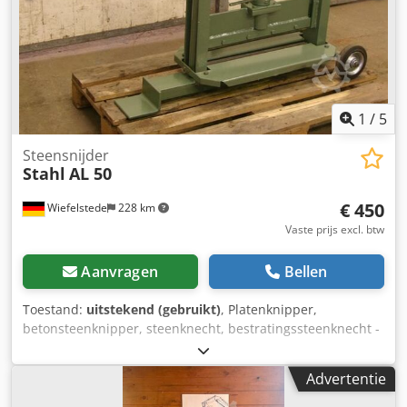
1
/
5
Steensnijder
Stahl
AL 50
€ 450
Wiefelstede
228 km
Vaste prijs excl. btw
Aanvragen
Bellen
Toestand:
uitstekend (gebruikt)
, Platenknipper,
betonsteenknipper, steenknecht, bestratingssteenknecht -
Voor moeiteloos afkorten van platen en betonstenen door
de excenterhendel-overbrenging Cjdpfxeb A I Sfe Acbjrf -
Advertentie
Hoge stabiliteit bij gering eigen gewicht - Nauwkeurige
geleiding van de snijmessen - Pendelend opgehangen