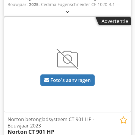
Bouwjaar:
2025
, Cedima Fugenschneider CF-1020 B.1 —
Bouwjaar 2025 Gebruikt uit het professionele verhuurpark
van Kurt König Baumaschinen GmbH, Einbeck. Crjdpjy A E
Advertentie
Rtofx Acbjf Staat & opmerkingen: - Staat: Gebruikt uit
verhuur, regelmatig onderhouden - Werking: Volledig
functioneel - Productfoto's volgen — neem gerust contact
op voor actuele foto's - Bezichtiging mogelijk in 37574
Einbeck op afspraak Prijs €3.000 excl. btw | EXW Einbeck |
Levering op aanvraag
Foto's aanvragen
Norton betongladsysteem CT 901 HP -
Bouwjaar 2023
Norton
CT 901 HP