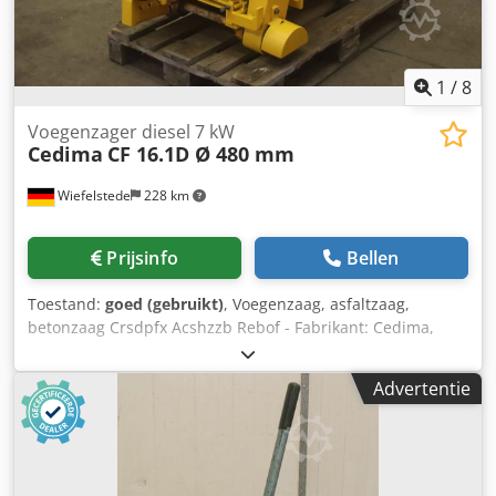
1
/
8
Voegenzager diesel 7 kW
Cedima
CF 16.1D Ø 480 mm
Wiefelstede
228 km
Prijsinfo
Bellen
Toestand:
goed (gebruikt)
, Voegenzaag, asfaltzaag,
betonzaag Crsdpfx Acshzzb Rebof - Fabrikant: Cedima,
voegenzaag type CF 16.1D - Zaagblad: Ø max. 480 mm -
Motor: Hatz E 780U 7 kW - Afmetingen: 1150/680/H 920 mm
Advertentie
- Gewicht: 250 kg