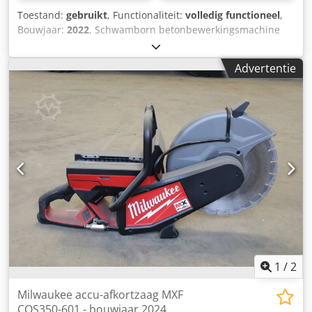
Toestand:
gebruikt
, Functionaliteit:
volledig functioneel
,
Bouwjaar:
2022
, Schwamborn betonbewerkingsmachine
DSM 250S 230 V DSM 250S — Bouwjaar 2022 Gebruikt uit
het professionele verhuurpark van Kurt König
Advertentie
Baumaschinen GmbH, Einbeck. Staat & opmerkingen: -
Staat: Gebruikt uit verhuur, regelmatig onderhouden
Cjdpfjy A E Ifox Acbjrf - Werking: Volledig functioneel -
Productfoto’s volgen — neem bij interesse gerust contact
op voor actuele foto’s - Bezichtiging in 37574 Einbeck op
afspraak mogelijk Prijs 4.700 EUR excl. btw | EXW Einbeck |
Levering op aanvraag
1
/
2
Milwaukee accu-afkortzaag MXF
COS350-601 - bouwjaar 2024