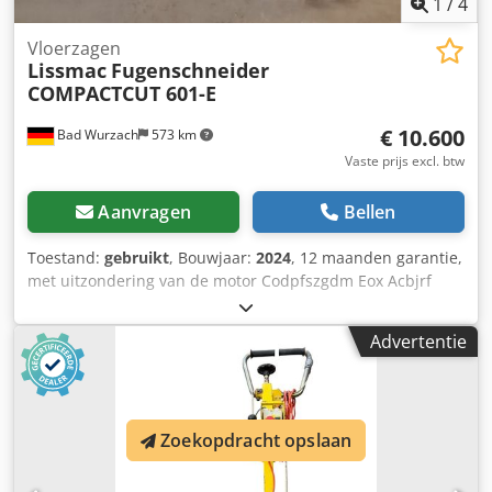
1
/
4
Vloerzagen
Lissmac
Fugenschneider
COMPACTCUT 601-E
€ 10.600
Bad Wurzach
573 km
Vaste prijs excl. btw
Aanvragen
Bellen
Toestand:
gebruikt
, Bouwjaar:
2024
, 12 maanden garantie,
met uitzondering van de motor Codpfszgdm Eox Acbjrf
Advertentie
Zoekopdracht opslaan