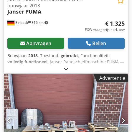
bouwjaar 2018
Janser
PUMA
€ 1.325
Einbeck
316 km
EXW vraagprijs excl. btw
Aanvragen
Bellen
Bouwjaar:
2018
, Toestand:
gebruikt
, Functionaliteit:
volledig functioneel
, Janser Randschleifmaschine PUMA —
bouwjaar 2018 Gebruikt, afkomstig uit het professionele
verhuurpark van Kurt König Baumaschinen GmbH,
Advertentie
Einbeck. Staat & opmerkingen: - Staat: gebruikt uit
verhuur, regelmatig onderhouden Credpfx Acoy A Hbgsbjf
- Werking: volledig functionerend - Productfoto's volgen —
neem bij interesse gerust contact op voor actuele foto's -
Bezichtiging mogelijk op afspraak in 37574 Einbeck Prijs:
1.325 EUR excl. btw | EXW Einbeck | Levering op aanvraag