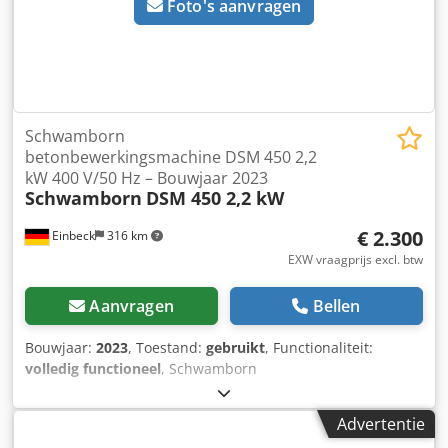
graag een virtuele bezichtiging van de machine via
Foto's aanvragen
videogesprek aan.
Schwamborn
betonbewerkingsmachine DSM 450 2,2
kW 400 V/50 Hz – Bouwjaar 2023
Schwamborn
DSM 450 2,2 kW
€ 2.300
Einbeck
316 km
EXW vraagprijs excl. btw
Aanvragen
Bellen
Bouwjaar:
2023
, Toestand:
gebruikt
, Functionaliteit:
volledig functioneel
, Schwamborn
betonbewerkingsmachine DSM 450, 2,2 kW, 400 V/50 Hz —
Bouwjaar: 2023 Gebruikt, afkomstig uit het professionele
Advertentie
verhuurpark van Kurt König Baumaschinen GmbH,