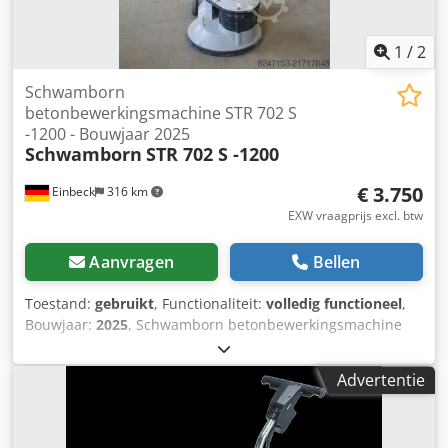
1
/
2
Schwamborn
betonbewerkingsmachine STR 702 S
-1200 - Bouwjaar 2025
Schwamborn
STR 702 S -1200
€ 3.750
Einbeck
316 km
EXW vraagprijs excl. btw
Aanvragen
Bellen
Toestand:
gebruikt
, Functionaliteit:
volledig functioneel
,
Bouwjaar:
2025
, Schwamborn betonbewerkingsmachine
STR 702 S -1200, bouwjaar 2025 Gebruikt afkomstig uit de
professionele verhuurvloot van Kurt König Baumaschinen
Advertentie
GmbH, Einbeck. Crjdpfsy A E I Eex Acbjf Staat &
opmerkingen: - Staat: Gebruikt uit verhuur, regelmatig
onderhouden - Functie: Volledig functioneel - Productfoto's