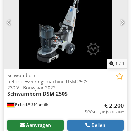
volgen – neem gerust contact met ons op voor actuele
foto's - Bezichtiging mogelijk op afspraak in 37574 Einbeck
Prijs: 3.950 EUR excl. btw | EXW Einbeck | Levering op
aanvraag
1
/
1
Schwamborn
betonbewerkingsmachine DSM 250S
230 V - Bouwjaar 2022
Schwamborn
DSM 250S
€ 2.200
Einbeck
316 km
EXW vraagprijs excl. btw
Aanvragen
Bellen