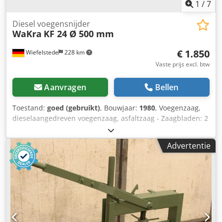
1
/
7
Diesel voegensnijder
WaKra
KF 24 Ø 500 mm
€ 1.850
Wiefelstede
228 km
Vaste prijs excl. btw
Aanvragen
Bellen
Toestand:
goed (gebruikt)
, Bouwjaar:
1980
, Voegenzaag,
dieselaangedreven voegenzaag, asfaltzaag - Zaagbladen: 2
stuks - Zaagblad diameter: 500 mm - Zaagdiepte: ca. 180
mm - Werkbreedte: 425 mm - Hatz dieselmotor: 25 kW
Advertentie
Cjdpfxsb A Hv Ds Acbsrf - Elektrische start - Traploze
voeding