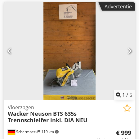
Advertentie
1
/
5
Vloerzagen
Wacker Neuson
BTS 635s
Trennschleifer inkl. DIA NEU
€ 999
Schermbeck
119 km