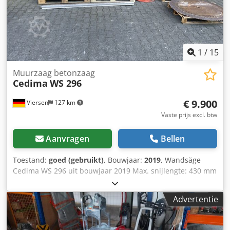
1
/
15
Muurzaag betonzaag
Cedima
WS 296
€ 9.900
Viersen
127 km
Vaste prijs excl. btw
Aanvragen
Bellen
Toestand:
goed (gebruikt)
, Bouwjaar:
2019
, Wandsäge
Cedima WS 296 uit bouwjaar 2019 Max. snijlengte: 430 mm
Crjdpfx Ajwic Hljcbef Bladgat: 60 mm Motortype:
Hoogfrequent elektromotor Aandrijfmotor: 11 kW
Advertentie
Voeding/verlaging: elektrisch Geleiderail: 210 cm
Accessoires zoals afgebeeld. De partij zaagbladen is bij de
prijs inbegrepen!!! Er zijn 6 zaagbladen van 80 cm