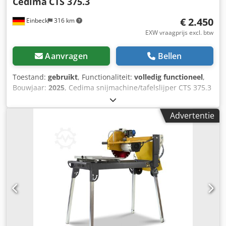
Cedima
CTS 375.3
€ 2.450
Einbeck
316 km
EXW vraagprijs excl. btw
Aanvragen
Bellen
Toestand:
gebruikt
, Functionaliteit:
volledig functioneel
,
Bouwjaar:
2025
, Cedima snijmachine/tafelslijper CTS 375.3
— Bouwjaar 2025 Gebruikt uit het professionele
verhuurpark van Kurt König Baumaschinen GmbH,
Advertentie
Einbeck. Staat & opmerkingen: - Staat: Gebruikt uit
verhuur, regelmatig onderhouden - Werking: Volledig
functioneel - Productfoto's volgen nog — neem contact met
ons op voor actuele foto's - Bezichtigen kan op afspraak in
37574 Einbeck Prijs €2.950 excl. BTW | EXW Einbeck |
Levering op aanvraag Crjdpfx Aoy A E Ryscbjf