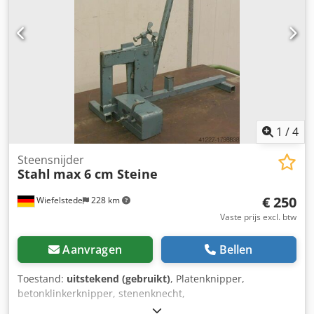
1
/
4
Steensnijder
Stahl
max 6 cm Steine
€ 250
Wiefelstede
228 km
Vaste prijs excl. btw
Aanvragen
Bellen
Toestand:
uitstekend (gebruikt)
, Platenknipper,
betonklinkerknipper, stenenknecht,
bestratingsstenenknipper - Voor het moeiteloos afkorten