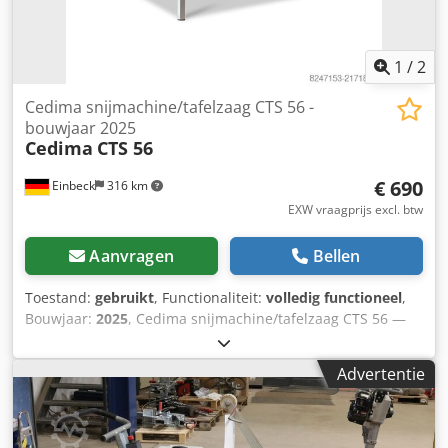
1
/
2
Cedima snijmachine/tafelzaag CTS 56 -
bouwjaar 2025
Cedima
CTS 56
€ 690
Einbeck
316 km
EXW vraagprijs excl. btw
Aanvragen
Bellen
Toestand:
gebruikt
, Functionaliteit:
volledig functioneel
,
Bouwjaar:
2025
, Cedima snijmachine/tafelzaag CTS 56 —
bouwjaar 2025 Credoy A Hdnjpfx Acbef Gebruikt, afkomstig
uit het professionele verhuurpark van Kurt König
Advertentie
Baumaschinen GmbH, Einbeck. Ideaal arbeidsmiddel voor
dagelijks gebruik, voor snel en nauwkeurig snijden van
tegels, natuursteen en beton. Technische gegevens:
Gewicht: 72 kg | Max. snijdiepte: 130 mm | Snijlengte: 600