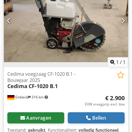
mm | Diamantzaagblad: Ø 400 mm Staat & opmerkingen: -
Staat: Gebruikt uit verhuur, regelmatig onderhouden -
Functionaliteit: Volledig operationeel - De productfoto's zijn
voorbeeldfoto's en tonen de machine in nieuwstaat — de
werkelijke staat kan afhankelijk van de gebruiksduur
afwijken - Bezichtiging mogelijk in 37574 Einbeck na
afspraak Prijs 790 EUR excl. BTW | EXW Einbeck | Levering
op aanvraag
1
/
1
Cedima voegzaag CF-1020 B.1 -
Bouwjaar 2025
Cedima
CF-1020 B.1
€ 2.900
Einbeck
316 km
EXW vraagprijs excl. btw
Aanvragen
Bellen
Toestand:
gebruikt
, Functionaliteit:
volledig functioneel
,