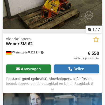
Professionele snijtechniek Credjzru Abepfx Acbof Uw
betrouwbare partner voor snij- & scheidingstechniek:
Claudio Macagnino Baumaschinen & Nutzfahrzeughandel
GmbH ➡️ Vraag nu aan & verzeker u van direct beschikbare
nieuwe machines! Op verzoek bieden wij graag een
virtuele bezichtiging van de machine via videogesprek aan.
1
/
7
Vloerknippers
Weber
SM 62
€ 550
Wiefelstede
228 km
Vaste prijs excl. btw
Aanvragen
Bellen
Toestand:
goed (gebruikt)
, Vloerknippers, asfaltfrezen,
betonknippers -zonder: zaagblad en kabel -Zaagblad: Ø
360 mm -Zaagdiepte: 120 mm -Motor: Robin EH25D 8 PK -
Maten: 1200/500/H950 mm Crsdpedp Dvpofx Acbsf -
gewicht: 100 kg