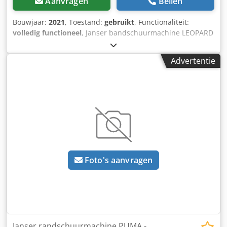
Aanvragen
Bellen
Bouwjaar:
2021
, Toestand:
gebruikt
, Functionaliteit:
volledig functioneel
, Janser bandschuurmachine LEOPARD
— Bouwjaar 2021 Gebruikt uit het professionele
verhuurpark van Kurt König Baumaschinen GmbH,
Advertentie
Einbeck. Staat & opmerkingen: - Staat: Gebruikt uit
verhuur, regelmatig onderhouden - Werking: Volledig
functioneel - Productfoto’s volgen — voor actuele foto's
kunt u ons contacteren Cjdpfx Acoy A E S Dsborf -
Bezichtiging in 37574 Einbeck op afspraak mogelijk Prijs
2.300 EUR excl. BTW | EXW Einbeck | Levering op aanvraag
Foto's aanvragen
Janser randschuurmachine PUMA -