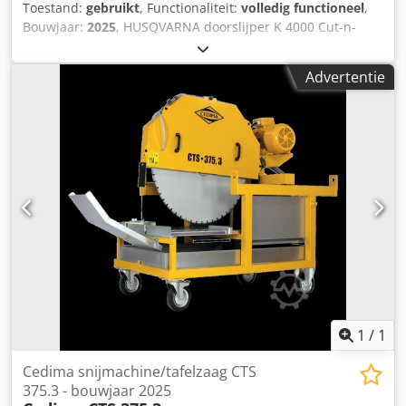
Toestand:
gebruikt
, Functionaliteit:
volledig functioneel
,
Bouwjaar:
2025
, HUSQVARNA doorslijper K 4000 Cut-n-
Break — bouwjaar 2025 Gebruikt uit het professionele
verhuurpark van Kurt König Baumaschinen GmbH,
Advertentie
Einbeck. Staat & opmerkingen: - Staat: Gebruikt uit
verhuur, regelmatig onderhouden - Werking: Volledig
functioneel - Productfoto’s volgen — bij interesse kunt u
contact opnemen voor actuele foto’s - Bezichtiging mogelijk
op afspraak in 37574 Einbeck Prijs: 1.600 EUR excl. btw |
EXW Einbeck | Levering op aanvraag Codey A Hapepfx
Acberf
1
/
1
Cedima snijmachine/tafelzaag CTS
375.3 - bouwjaar 2025