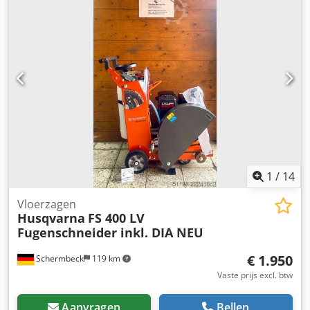
bovenmes voor het snijden van materialen met een
conische doorsnede (randstenen) - Werkbreedte: 500 mm -
Eigen gewicht: 100 kg
1
/
14
Vloerzagen
Husqvarna
FS 400 LV
Fugenschneider inkl. DIA NEU
€ 1.950
Schermbeck
119 km
Vaste prijs excl. btw
Aanvragen
Bellen