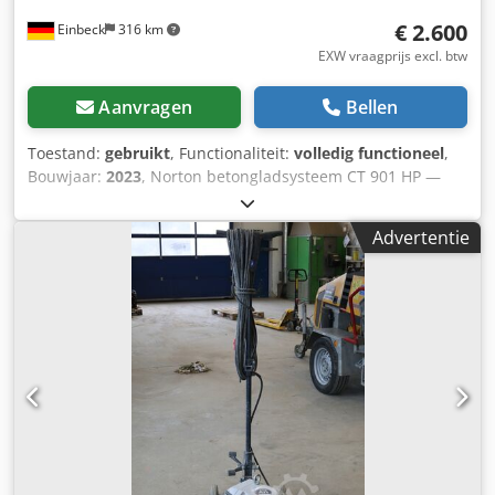
€ 2.600
Einbeck
316 km
EXW vraagprijs excl. btw
Aanvragen
Bellen
Toestand:
gebruikt
, Functionaliteit:
volledig functioneel
,
Bouwjaar:
2023
, Norton betongladsysteem CT 901 HP —
bouwjaar 2023 Gebruikt uit het professionele verhuurpark
van Kurt König Baumaschinen GmbH, Einbeck. Csdpfx Aoy
Advertentie
A E N Nocberf Conditie & opmerkingen: - Conditie:
Gebruikt uit verhuur, regelmatig onderhouden - Werking:
Volledig functionerend - Productfoto's volgen — neem bij
interesse gerust contact met ons op voor actuele foto's -
Bezichtiging op afspraak mogelijk in 37574 Einbeck Prijs €
3.250 excl. btw | EXW Einbeck | Levering op aanvraag