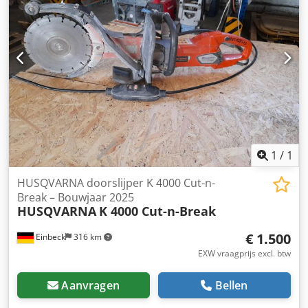
aanwezig. De overige hebben een diameter van 90 - 120
cm.
1
/
1
HUSQVARNA doorslijper K 4000 Cut-n-
Break – Bouwjaar 2025
HUSQVARNA
K 4000 Cut-n-Break
€ 1.500
Einbeck
316 km
EXW vraagprijs excl. btw
Aanvragen
Bellen