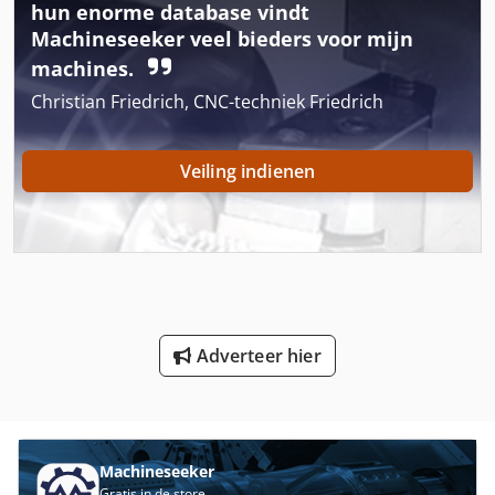
German
hun enorme database vindt
Machineseeker veel bieders voor mijn
Gkt 60
machines.
Hijs Systeem
Christian Friedrich, CNC-techniek Friedrich
Hoofd Van Een Deel Van
Veiling indienen
Hsc 20 Linear
International 433
Ka 77
Ls 703
Adverteer hier
Meten Van De Plaat
Ng 200
Nu 204
Machineseeker
Gratis in de store