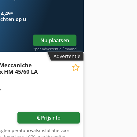
itend onze algemene voorwaarden zijn
d Meer dan 15.000 m² opslagruimte,
 4,49
*
aats Wilt u machines, productielijnen
chten op u
dingen vindt u op onze website.
Uw Markus Hirsch Team
Nu plaatsen
*per advertentie / maand
Advertentie
/Meccaniche
x
HM 45/60 LA
Prijsinfo
oogtemperatuurwalsinstallatie voor
le, bouwjaar: 1970, werkbreedte: