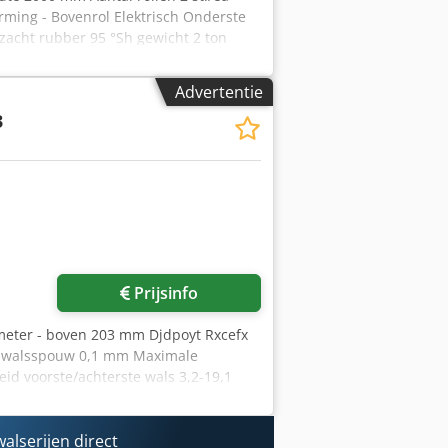
rming - Bovenrol Elektrisch Onderste
zacht rubber 95 °Sh gewicht 2 ton
ngbare bovenrol, Dkedpfst An E Rex
d: 1 stalen rol, verchroomd, 3
Advertentie
t rubberen coating, aan de uitlaatzijde
3
ktrische bediening is defect en moet
Prijsinfo
meter - boven 203 mm Djdpoyt Rxcefx
e walsspouw 0,1 mm Maximale
id voorste/achterste wals 3,2-19,1
 Spouwinstelling handmatig
ekoeld (waterkoeling) Noodstopbeugel
e van fabrikant of gebruiker en zijn
alserijen direct