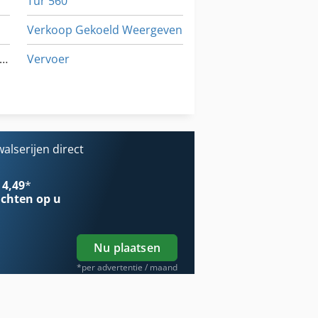
Tur 560
Verkoop Gekoeld Weergeven
oeling Van De Aanhangwagen
Vervoer
Voertuigen
Werken Voertuig
alserijen direct
 4,49
*
chten op u
Nu plaatsen
*per advertentie / maand