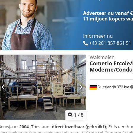
voor ons niet bindend. Tussentijdse verkoop voorbehouden; uitslu
van toepassing. Over ons Meer dan 400 eigen machines op voorraa
Adverteer nu vanaf €
kraancapaciteit 70 ton Meer dan 10.000 accessoires voor uw werkpl
11 miljoen kopers
wa
of uw bedrijf verkopen? Neem dan contact met ons op. Meer aanbie
Bezichtigen op afspraak mogelijk. Wij kijken uit naar uw bezoek. 
Informeer nu
+49 201 857 861 51
Walsmolen
Comerio Ercole
Moderne/Condu
Duitsland
372 km
1
/
8
Bouwjaar:
2004
, Toestand:
direct inzetbaar (gebruikt)
, Er is een h
glasvezelversterkte massa's beschikbaar. 1) Grote rol Comerio Erco