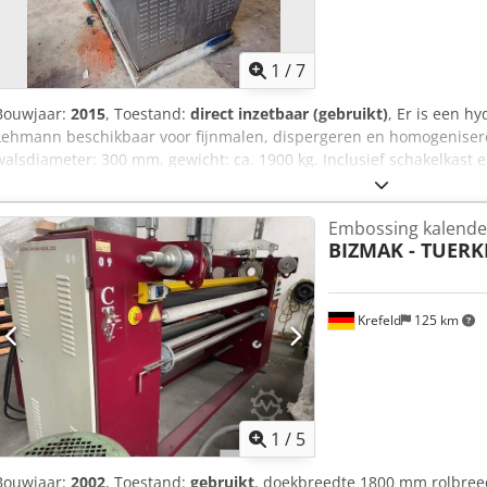
1
/
7
Bouwjaar:
2015
, Toestand:
direct inzetbaar (gebruikt)
, Er is een h
Lehmann beschikbaar voor fijnmalen, dispergeren en homogenise
walsdiameter: 300 mm, gewicht: ca. 1900 kg. Inclusief schakelkast 
aanwezig. Een bezichtiging ter plaatse is mogelijk. Dksdpfx Ajzli Ux
Embossing kalende
BIZMAK - TUERK
Krefeld
125 km
1
/
5
Bouwjaar:
2002
, Toestand:
gebruikt
, doekbreedte 1800 mm rolbreed