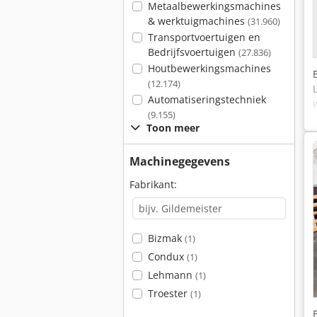
Metaalbewerkingsmachines
& werktuigmachines
(31.960)
Transportvoertuigen en
Bedrijfsvoertuigen
(27.836)
Houtbewerkingsmachines
(12.174)
Automatiseringstechniek
(9.155)
Toon meer
Machinegegevens
Fabrikant:
Bizmak
(1)
Condux
(1)
Lehmann
(1)
Troester
(1)