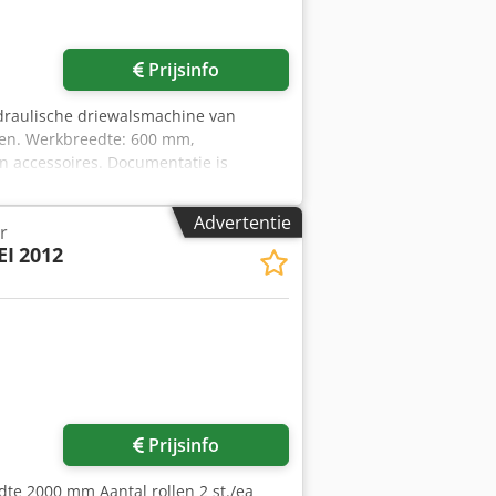
Prijsinfo
ydraulische driewalsmachine van
ren. Werkbreedte: 600 mm,
en accessoires. Documentatie is
oqwjr
Advertentie
r
EI
2012
Prijsinfo
te 2000 mm Aantal rollen 2 st./ea