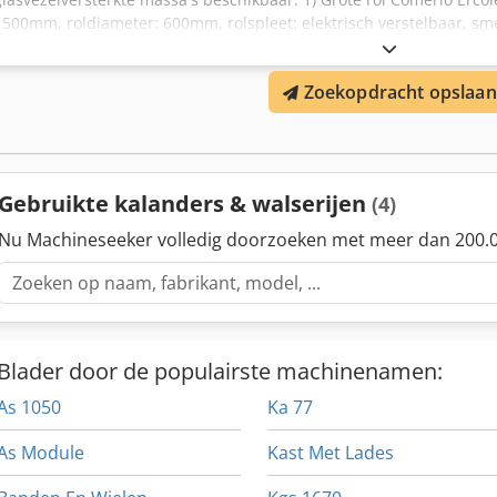
1500mm, roldiameter: 600mm, rolspleet: elektrisch verstelbaar, smer
wals Meccaniche Moderne, bouwjaar: 1966, werkbreedte: 800mm, 
oliecirculatiesmering. 3) Horizontale menger, volume: 2,5 m³. 4) Gr
Zoekopdracht opslaan
gravimetrische doseerweegschaal met controle. 6) Transportbanden
Hamermolen Condux HM 45/60 LA (gevoerd) met een 1000mm trilzeef.
cementmenger, emmerelevator, silo, zakkenweegschaal, glasinvoer
besturing van het gehele systeem. Documentatie beschikbaar. Een in
Djdpfx Aowk Nldoqwekr
Gebruikte kalanders & walserijen
(4)
Nu Machineseeker volledig doorzoeken met meer dan 200.0
Blader door de populairste machinenamen:
As 1050
Ka 77
As Module
Kast Met Lades