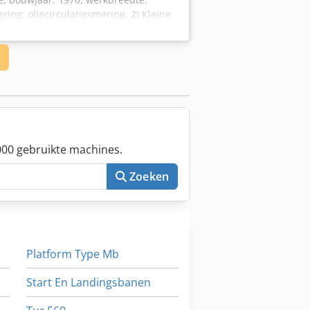
ing: oliecirculatiesmering. 2) Kleine
walsdiameter: 400mm, smering:
oot zakkenrek met kraan. 5) 2x
 en spiraaltransporteurs. 7)
 8) 2x Lauda kachels. Inclusief
frame en een schakelkast voor de
spectie ter plaatse is mogelijk.
00 gebruikte machines.
Zoeken
Platform Type Mb
Start En Landingsbanen