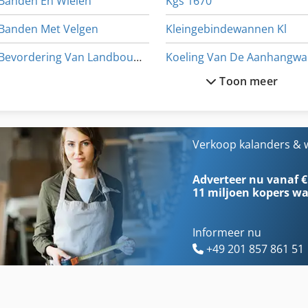
Banden En Wielen
Kgs 1670
Banden Met Velgen
Kleingebindewannen Kl
Bevordering Van Landbouw Van De Band
K
Toon meer
Dsd 201
Ks 205
German
Laden Koelkast
Gkt 60
Ls 703
Verkoop kalanders & w
International 433
Ng 200
Adverteer nu vanaf €
11 miljoen kopers
wa
Informeer nu
+49 201 857 861 51