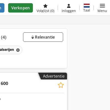
n
Verkopen
Taal
Volglijst
(0)
Inloggen
Menu
p
(4)
Relevantie
alserijen
Advertentie
600