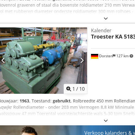
Bovenrol graveren of staal dia bovenste roldiameter 210 mm Verwa
rol met rubberen diameter onderste roldiameter 300 mm rolhoes - 
Ruimtebehoefte ca. 3,0 x 1,5 x 1,8 m Embossingkalender met verva
Aqwsr De volgende vervangingsrollen worden bij de machine gelever
Kalender
graveerrollen, diverse uitvoeringen, 1 vervangende onderste rol me
Troester
KA 518
bevindt zich een kleine, stijgende, kronkelende dok, LET OP: de ele
vervangen worden - daarom SPECIALE PRIJS voor zelfproductie,
Dorsten
127 km
1
/
10
Bouwjaar:
1963
, Toestand:
gebruikt
, Rolbreedte 450 mm Rollendia
Aqwjkr Rollendiameter - onder 203 mm Vermogen 8,8 kW Minimal
walsspouw 47 mm Toerental voorste/achterste wals 5-30 tpm Snelhe
m/min Walzen afzonderlijk aangedreven Wrijving variabel max. 1:6
Toerentalregeling handmatig Externe temperering Walsen intern g
(handbediening) aan beide zijden De technische gegevens zijn opgav
Verkoop kalanders & w