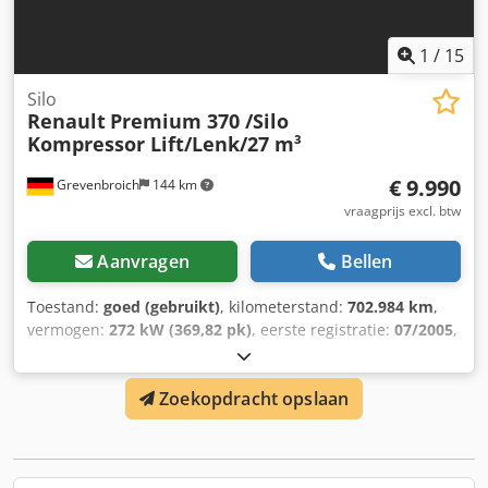
1
/
15
Silo
Renault
Premium 370 /Silo
Kompressor Lift/Lenk/27 m³
€ 9.990
Grevenbroich
144 km
vraagprijs excl. btw
Aanvragen
Bellen
Toestand:
goed (gebruikt)
, kilometerstand:
702.984 km
,
vermogen:
272 kW (369,82 pk)
, eerste registratie:
07/2005
,
brandstoftype:
diesel
, asconfiguratie:
6x2
, brandstof:
diesel
, kleur:
wit
, bestuurderscabine:
dagcabine
, soort
Zoekopdracht opslaan
overbrenging:
mechanisch
, emissieklasse:
Euro 3
,
ophanging:
staal-lucht
, Bouwjaar:
2005
, Uitrusting:
cruise
control, elektrisch verstelbare spiegel, elektrische
raamverstelling, mistlampen
, = Verdere opties en