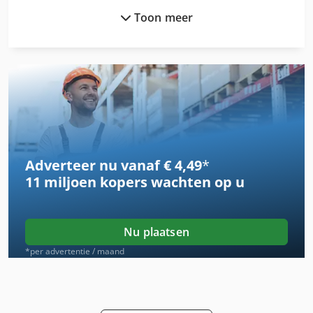
Toon meer
Dsd 201
Gekoelde Voertuig
Gekoelde Vrachtwagen
Hoogte Vrachtwagen
Hsc 20 Linear
Adverteer nu vanaf € 4,49
*
Kast Met Lades
11 miljoen kopers
wachten op u
Laden Koelkast
Lassen Van De Draaitafel
Nu plaatsen
Meten Van De Plaat
*per advertentie / maand
Rvs Silo
Schuren Van De Machine