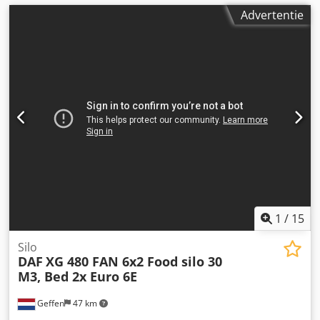
Advertentie
1
/
15
Silo
DAF
XG 480 FAN 6x2 Food silo 30
M3, Bed 2x Euro 6E
Geffen
47 km