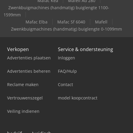
Mafac Kea
Mafell Ad 280
Zwenkbuigmachines (handmatig) buiglengte 1100-
1599mm
Mafac Elba
Mafac Sf 6040
Mafell
Zwenkbuigmachines (handmatig) buiglengte 0-1099mm
Verkopen
Service & ondersteuning
Advertenties plaatsen
Inloggen
Advertenties beheren
FAQ/Hulp
Reclame maken
Contact
Vertrouwenszegel
model koopcontract
Veiling indienen