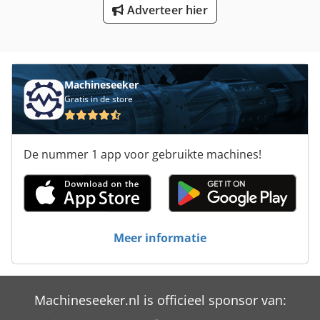
Adverteer hier
Silo
Silo Oplegger
Trailer Voor
Machineseeker
Gratis in de store
Trekken Van De Buis
Tur 560
De nummer 1 app voor gebruikte machines!
Voertuigen
Vrachtwagen Kraan
Wandelen Van De Vrachtwagen
Meer informatie
Werken Voertuig
Machineseeker.nl is officieel sponsor van: