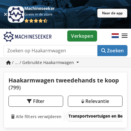
Machineseeker
Naar de app
Gratis in de store
Verkopen
Zoeken
/ ... / Gebruikte Haakarmwagen
Haakarmwagen tweedehands te koop
(799)
Filter
Relevantie
Transportvoertuigen en Bedrij
Alle filters verwijderen