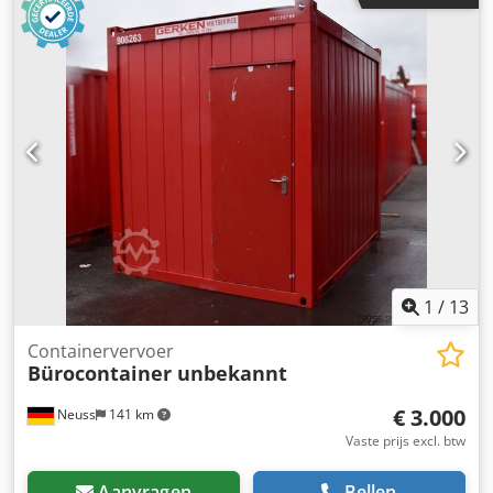
dagcabine
, soort overbrenging:
mechanisch
, ophanging:
staal
, Bouwjaar:
2003
, Haakarmbak DTM 16 TON – Kraan
ATLAS 125.1 – 3 hydraulische functies met rotor –
Totaalgewicht 19.000 kg – Ledig gewicht 10.790 kg –
Wielbasis 4.925 mm = Aanvullende informatie = Vering:
bladveer Vooras: stuurbaar Ledig gewicht: 10.790 kg
Laadvermogen: 8.210 kg Maximaal toegestaan
totaalgewicht: 19.000 kg Referentienummer: 14 Codpfx
Aezr Ng Isbujrf = Bedrijfsinformatie = Wij zijn gevestigd
tussen Antwerpen en Brussel, langs de A12-snelweg, in de
buurt van de haven van Antwerpen. Openingstijden: van
maandag tot en met vrijdag doorlopend van 8.30 uur tot
19.00 uur.
1
/
13
Containervervoer
Bürocontainer unbekannt
€ 3.000
Neuss
141 km
Vaste prijs excl. btw
Aanvragen
Bellen