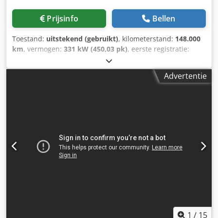
Hydraulische lier Draadloze afstandsbediening 4-punts
afstempeling 5e en 6e functie Belgische registratie In zeer
Prijsinfo
Bellen
goede staat! Direct inzetbaar. = Verdere informatie =
Transmissie Transmissie: ZF, 16 versnellingen,
Toestand:
uitstekend (gebruikt)
, kilometerstand:
148.000
handgeschakeld Asconfiguratie Ophanging: bladvering
km
, vermogen:
331 kW (450,03 pk)
, eerste registratie:
Vooras 1: gestuurd Cjdpfx Aozr Hqdsbujrf Vooras 2:
03/2016
, brandstoftype:
diesel
, asconfiguratie:
8x4
,
gestuurd Gewichten Leeggewicht: 21.106 kg
wielbasis:
4.700 mm
, brandstof:
diesel
, kleur:
wit
,
Laadvermogen: 10.894 kg GVW: 32.000 kg Functioneel
Advertentie
bestuurderscabine:
dagcabine
, soort overbrenging:
Kraan: Palfinger PK 41002-EH E + Fly jib PJ 080C, achter de
automatisch
, aantal versnellingen:
12
, emissieklasse:
Euro
cabine Opbouwmerk: Palfinger haaksysteem T20 Staat
6
, ophanging:
staal
, Bouwjaar:
2016
, Uitrusting:
ABS,
Technische staat: zeer goed Optische staat: zeer goed
airconditioning, centrale vergrendeling, elektrische
Verdere informatie Neem contact op met G. Damen of W.
raamverstelling
, = Verdere opties en accessoires = - 2-
Schischke voor meer informatie.
pedaal besturing - Verwarmde spiegels - Bladvering -
Grootlicht - Luchtgeveerde stoelen - Luchthoorn -
Radio/CD-speler - Flitslamp - Achteruitrijcamera -
Zonneklep - Gereedschapskist - Xenonverlichting - Centrale
smering = Opmerkingen = 8x4 Euro 6 Wielbasis: 4,70 m
Bladveren 30 ton AJK haakarmsysteem NHS30-6430
Uitklapbare achterbumper Slechts 148.000 km In zeer
goede staat! Direct inzetbaar. = Verdere informatie =
Asconfiguratie Vering: bladvering Vooras 1: gestuurd
1
/
15