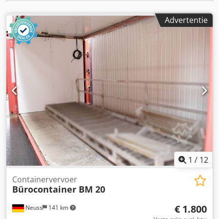
Advertentie
1
/
12
Containervervoer
Bürocontainer BM 20
€ 1.800
Neuss
141 km