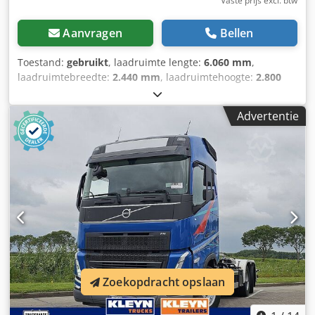
Vaste prijs excl. btw
Aanvragen
Bellen
Toestand:
gebruikt
, laadruimte lengte:
6.060 mm
,
laadruimtebreedte:
2.440 mm
, laadruimtehoogte:
2.800
mm
, Bouwjaar:
2011
, Leeggewicht: 2.000 kg Algemene
staat: gemiddeld Technische staat: gemiddeld Optische
Advertentie
staat: gemiddeld Neem contact op met Christian Theißen
voor meer informatie. Fabrikant: onbekend Type: BM 20
Bouwjaar: 2011 Producttype: gebruikt Gegevens:
Afmetingen L x B x H: 6055 x 2435 x 2800 mm Kleur: rood
Verankeringspunten conform ISO-norm: in de hoeken,
voorzien van stapelzakken Stapelbaar: 3-voudig
Crjdpjzqbdpsfx Abuof Afvoer van regenwater: via rondom
lopende goten in het frame, met afvoerbuizen in de
hoekpalen Gewicht: 2.000 kg Opmerking: gebruikt,
beschadigd, deuken in de buitenwanden Locatie: 41468
Neuss Direct beschikbaar
Zoekopdracht opslaan