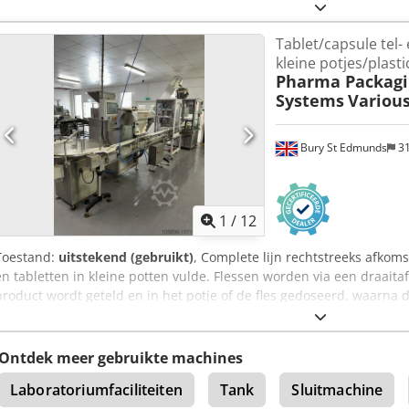
Tablet/capsule tel- 
kleine potjes/plasti
Pharma Packagi
Systems
Variou
Bury St Edmunds
3
1
/
12
Toestand:
uitstekend (gebruikt)
, Complete lijn rechtstreeks afkomst
en tabletten in kleine potten vulde. Flessen worden via een draaitafe
product wordt geteld en in het potje of de fles gedoseerd, waarna 
het schroefdeksel wordt aangebracht. Alle machines zijn in 2015 n
uitstekende staat. De teller is een Vitacount 12-1. Crjdpfxsw Hz T Eo
Ontdek meer gebruikte machines
Laboratoriumfaciliteiten
Tank
Sluitmachine