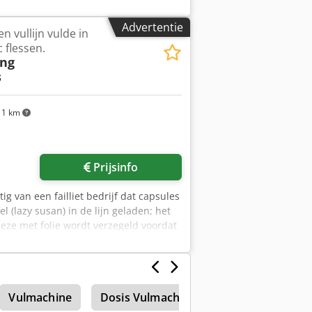
Advertentie
en vullijn vulde in
c flessen.
ng
s
11 km
Prijsinfo
ig van een failliet bedrijf dat capsules
l (lazy susan) in de lijn geladen; het
deze met folie wordt verzegeld voordat
ieuw aangeschaft en verkeren in
 Ak Hjf
Vulmachine
Dosis Vulmachine
Amp Quot Brood