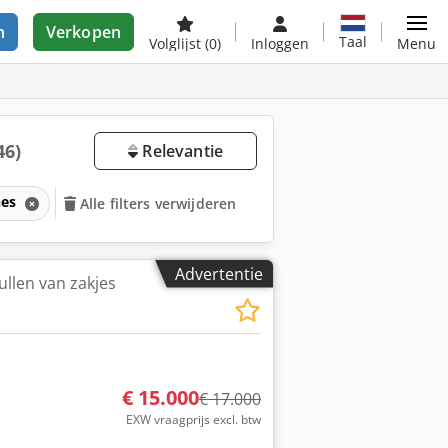
n
Verkopen
Taal
Volglijst
(0)
Inloggen
Menu
46)
Relevantie
nes
Alle filters verwijderen
Advertentie
ullen van zakjes
€ 15.000
€ 17.000
EXW vraagprijs excl. btw