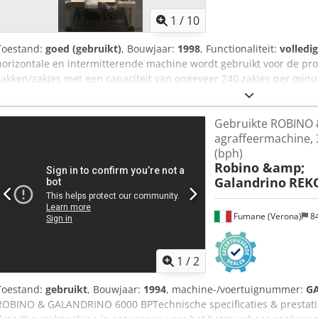
1
/
10
Toestand:
goed (gebruikt)
, Bouwjaar:
1998
, Functionaliteit:
volledi
horizontale en intermitterende machine wordt gebruikt voor de prod
zakken/zakjes met een capaciteit van ongeveer 240 zakjes per minu
Ak Hsrf Zakje - Breedte: 40 - 160 mm Zakje - Lengte: 50 - 140 mm Cap
Körber Bouwjaar: 1998 Benodigde ruimte: 130 x 160 x 245 cm
Gebruikte ROBINO
agraffeermachine, 
(bph)
Robino &amp;
Galandrino
REK
Fumane (Verona)
8
1
/
2
Toestand:
gebruikt
, Bouwjaar:
1994
, machine-/voertuignummer:
G
ROBINO & GALANDRINO 6000 BPTechnische specificaties & prestat