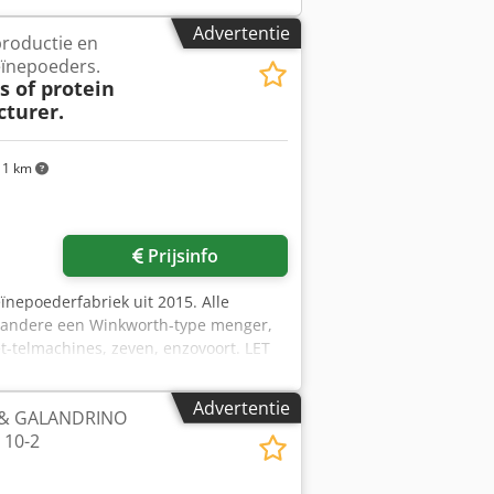
Advertentie
roductie en
eïnepoeders.
s of protein
turer.
11 km
Prijsinfo
eïnepoederfabriek uit 2015. Alle
r andere een Winkworth-type menger,
et-telmachines, zeven, enzovoort. LET
ALLE OVERIGE MACHINES ZIJN NOG
Advertentie
 & GALANDRINO
 10-2