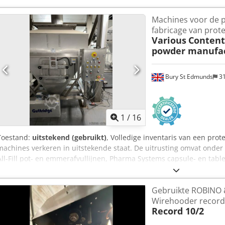
Machines voor de p
fabricage van prot
Various
Content
powder manufac
Bury St Edmunds
3
1
/
16
Toestand:
uitstekend (gebruikt)
, Volledige inventaris van een prot
machines verkeren in uitstekende staat. De uitrusting omvat onde
All-Fill pot- en emmerafvullijnen, Pharma Systems capsule- en tabl
OP: DE GROTE WINKWORTH-MENGER IS NIET MEER BESCHIKBAAR. 
AANWEZIG. Crsdpfx Aksw Nivlo Hsf
Gebruikte ROBINO
Wirehooder record
Record 10/2