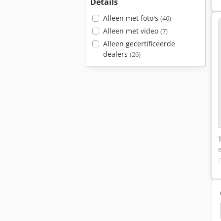
Details
Alleen met foto's
(46)
Alleen met video
(7)
Alleen gecertificeerde
dealers
(26)
itgieten Spindel
Monoblock
Dynapac Cp 271