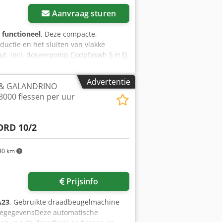
Aanvraag sturen
g functioneel
, Deze compacte,
uctie en het sluiten van vlakke
ut. incl. doseerpomp Codpfxswh S H Ej
aciteit: 1 - 50 ml Fabrikant: Mediseal
Advertentie
 & GALANDRINO
3000 flessen per uur
ORD 10/2
40 km
Prijsinfo
A23
, Gebruikte draadbeugelmachine
iegegevensDeze automatische