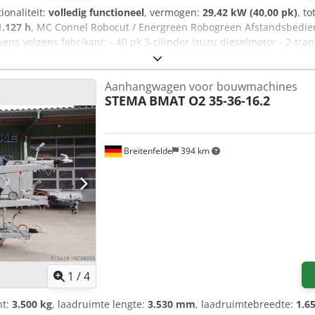
tionaliteit:
volledig functioneel
, vermogen:
29,42 kW (40,00 pk)
, t
1.127 h
, MC Connel Robocut / Energreen Robogreen Afstandsbedien
ns volgens fabrikant: - 40 pk 3-cilinder Isuzu dieselmotor - 2-trap
dstop - Hellingen tot 55 graden - Hydraulisch vermogen maairotor (
ine incl. werktuig (kg): 1040 Aangebouwd werktuig: HEAD-130 - Kl
Aanhangwagen voor bouwmachines
ewicht maairotor (kg): 160 - Toerental klepelas (omw/min): 3000 D
STEMA
BMAT O2 35-36-16.2
drijfsuren en verkeert in een zeer goede algemene staat met de geb
chines, recent voorzien van een grote onderhoudsbeurt en uitvoeri
g van retour, garantie en aansprakelijkheid. Nettoprijs €32.500 // Br
rt kan landelijk worden georganiseerd, de kosten zijn afhankelijk v
Breitenfelde
394 km
gd
1
/
4
ht:
3.500 kg
, laadruimte lengte:
3.530 mm
, laadruimtebreedte:
1.6