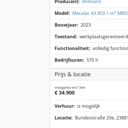
Producent:
Ahlmann
Model:
Mecalac AX 850 1 m³ MB5
Bouwjaar:
2023
Toestand:
werkplaatsgereviseerd
Functionaliteit:
volledig functio
Bedrijfsuren:
570 h
Prijs & locatie
vraagprijs excl. btw
€ 34.900
Verhuur:
is mogelijk
Locatie:
Bundesstraße 20e, 23881