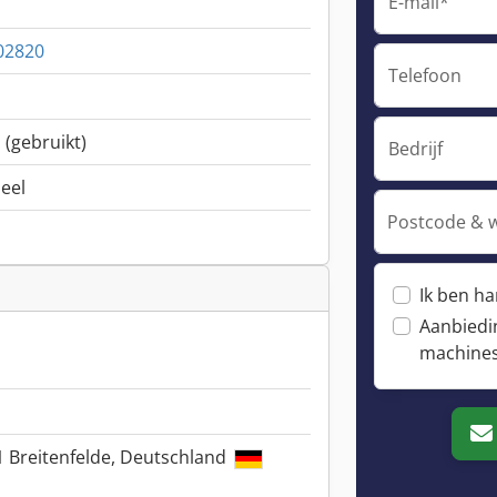
E-mail*
02820
Telefoon
 (gebruikt)
Bedrijf
neel
Postcode & 
Ik ben h
Aanbiedi
machine
 Breitenfelde, Deutschland