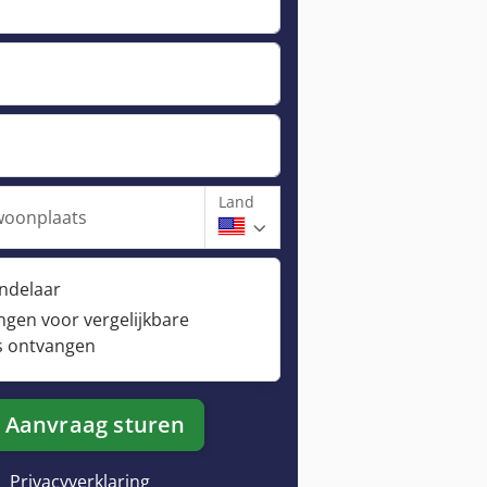
Land
woonplaats
andelaar
ngen voor vergelijkbare
s ontvangen
Aanvraag sturen
Privacyverklaring