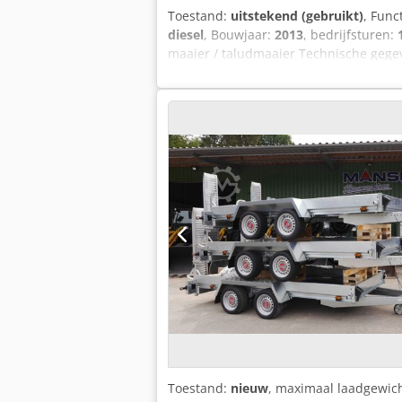
Toestand:
uitstekend (gebruikt)
, Func
diesel
, Bouwjaar:
2013
, bedrijfsturen:
maaier / taludmaaier Technische gegeve
7 km/u) Dkjdjw A Nn Ajpfx An Nsr - Noo
Model besturing: Autec - Gewicht mach
zweefstand, voorzien van Y-messen - G
2013, heeft volgens de teller 1.127 be
slijtagekenmerken voor deze klasse ma
als gebruikte machine, onder uitsluitin
proefrit op afspraak mogelijk - Transpo
kan op maat voor u worden aangevraa
Toestand:
nieuw
, maximaal laadgewic