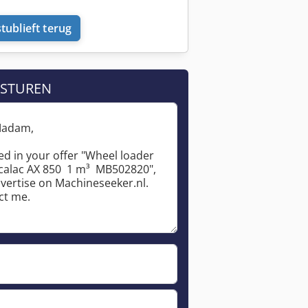
tublieft terug
 STUREN