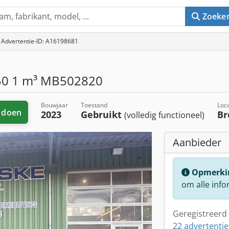
Zoeke
Advertentie-ID: A16198681
50 1 m³ MB502820
Bouwjaar
Toestand
Loca
 doen
2023
Gebruikt
Br
(volledig functioneel)
Aanbieder
Opmerki
om alle info
Geregistreerd 
22 advertentie