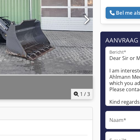
Bel me als
AANVRAAG
Bericht*
1
/
3
Naam*