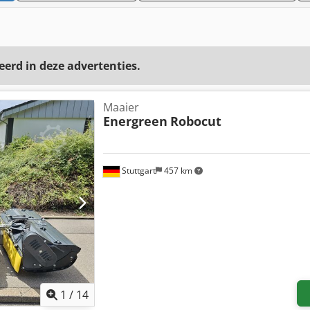
eerd in deze advertenties.
Maaier
Energreen
Robocut
Stuttgart
457 km
1
/
14