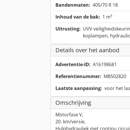
Bandenmaten:
405/70 R 18
Inhoud van de bak:
1 m³
Uitrusting:
UVV veiligheidskeuri
koplampen, hydraulic
Details over het aanbod
Advertentie-ID:
A16198681
Referentienummer:
MB502820
Laatste aanpassing:
voor het la
Omschrijving
Motorfase V,
20. km/versie,
Hulphydrauliek met continu circui