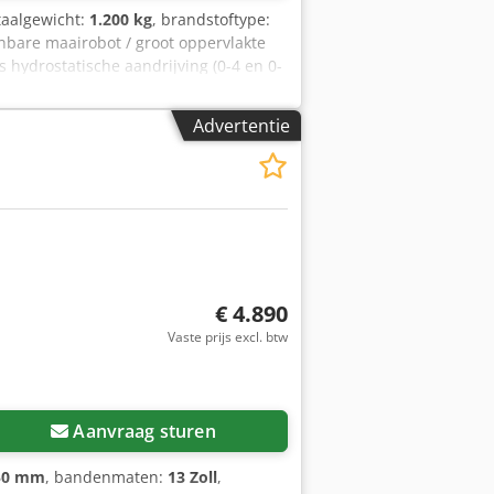
otaalgewicht:
1.200 kg
, brandstoftype:
bare maairobot / groot oppervlakte
s hydrostatische aandrijving (0-4 en 0-
l/min): 50 - Werkdruk (bar): 200-350 -
epelrotor, 1,30 m werkbreedte met
Advertentie
eze Energreen Robocut is uit bouwjaar
ruikelijke gebruiks- en
g gereviseerd. Verkoop vindt plaats
uttoprijs €38.675 - Bezichtiging /
an de afstand - Financiering / leasing
€ 4.890
Vaste prijs excl. btw
Aanvraag sturen
50 mm
, bandenmaten:
13 Zoll
,