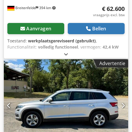
€ 62.600
Breitenfelde
394 km
vraagprijs excl. btw
Aanvragen
Bellen
Toestand:
werkplaatsgereviseerd (gebruikt)
,
Functionaliteit:
volledig functioneel
, vermogen:
42,4 kW
(57,65 pk)
, brandstoftype:
diesel
, totaalgewicht:
7.065 kg
,
Bouwjaar:
2020
, bedrijfsturen:
2.350 h
, Uitrusting:
UVV
Advertentie
veiligheidskeuring, airconditioning, boordcomputer,
cabine, extra koplampen, grijperhydrauliek, hydraulica,
hydraulische hamer, rubberen rupsbanden
,
Programmeerbaar extra regelcircuit met proport.
besturing + AB, programmeerbare extra schakeling met
proport. besturing, extra circuit voor hydr. snelwissel,
Dcodpfx Aqot I Tp Solsk programmeerbaar extra circuit
met proport. besturing (elektrische kantelverstelling)
Hulphydrauliek geïnstalleerd tot aan de lepelarm met
hogedrukafsluiters, automatisch
snelheidsreductiesysteem, elektrische brandstofpomp,