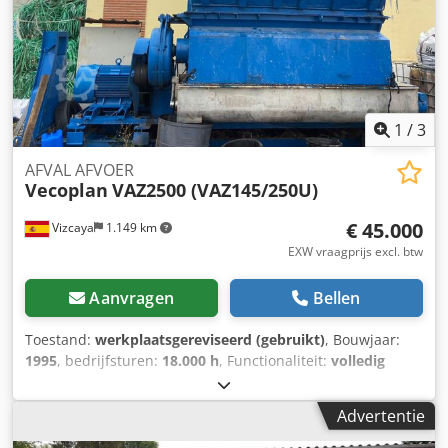
1
/
3
AFVAL AFVOER
Vecoplan
VAZ2500 (VAZ145/250U)
€ 45.000
Vizcaya
1.149 km
EXW vraagprijs excl. btw
Aanvragen
Bellen
Toestand:
werkplaatsgereviseerd (gebruikt)
, Bouwjaar:
1995
, bedrijfsturen:
18.000 h
, Functionaliteit:
volledig
functioneel
, totaalgewicht:
7.500 kg
, rotordiameter:
370
mm
, aantal messen:
71
, rotorlengte:
2.500 mm
, vermogen:
Advertentie
75 kW (101,97 pk)
, toerental (max.):
130 rpm
, vulopening
breedte:
1.450 mm
, vulopening lengte:
2.500 mm
, jaar van