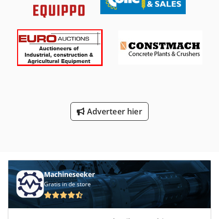
Max. snelheid: 90 m/s Koelmiddel: Nat
Adverteer hier
Machineseeker
Gratis in de store