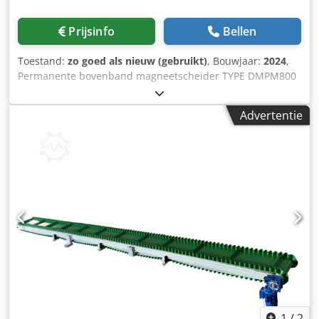
Prijsinfo
Bellen
Toestand:
zo goed als nieuw (gebruikt)
, Bouwjaar:
2024
,
Permanente bovenband magneetscheider TYPE DMPM800
1.400 x 900 x 220mm ===== Gelaste constructie van
massief staal Gelaste constructie en gelakt RAL 7016
Advertentie
(antracietgrijs) Magnetabmessungen: 800x500x180mm
Aandrijfrol + doorbuigrol S235 staal gelast en bewerkt
Ø220x700mm gekroond, as bevestigd met spanlagers.
Aandrijving: GEMOTEG op as gemonteerde motorreductor
1,1KW, snelheid 0,4-0,6m/sec Aansluiting 400V, 50Hz
Beschermingsklasse IP54 Dcsdpfxshun Uio Aqlek
Aandrijving gereed voor aansluiting op motorklemmenkast
(Inbedrijfstelling moet worden uitgevoerd door een
gekwalificeerde elektricien) PU-transportband DM 20/2
0+010 PU zwart mat 5,4 mm dik Breedte transportband:
650mm 7 stuks TG-40 meenemers hoogfrequent gelast
Materiaal band: 3-laags bijzonder dwarsstabiel * uitgerust
met roestvrije krokodillenkoppelingen RS125 Magnetische
eigenschappen: Ingebouwde magnetische kern:
1
/
2