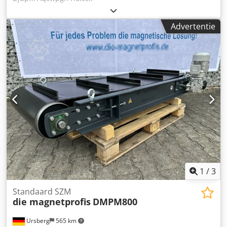
Advertentie
1
/
3
Standaard SZM
die magnetprofis
DMPM800
Ursberg
565 km