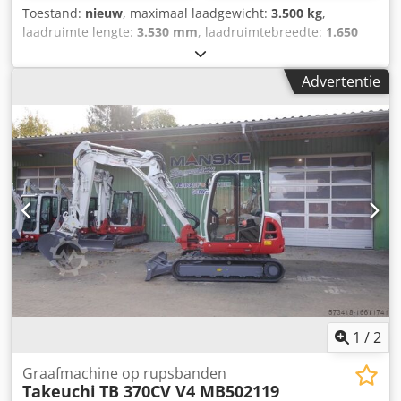
Toestand:
nieuw
, maximaal laadgewicht:
3.500 kg
,
laadruimte lengte:
3.530 mm
, laadruimtebreedte:
1.650
mm
, bandenmaten:
13 Zoll
, Bouwjaar:
2025
, Toegestaan
totaalgewicht: 3500 kg Laadvermogen: 2775 kg, Bruikbare
Advertentie
oppervlakte: 3,53m x 1,65m, Buitenafmetingen: 5,53m x
2,29m, 13 inch banden, geremd, dubbele as, Opstaande
zijkanten: ca. 20 cm, automatisch jockeywiel, schokdemper,
Dsdpfxsttv D Uo Aqleck gewicht: 725 kg, 100 km/u met
aparte baksteun Optionele accessoires: Achterbord tegen
een prijs van € 160,00 / netto plus 19% BTW
1
/
2
Graafmachine op rupsbanden
Takeuchi
TB 370CV V4 MB502119