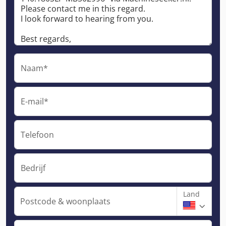
Naam*
E-mail*
Telefoon
Bedrijf
Land
Postcode & woonplaats