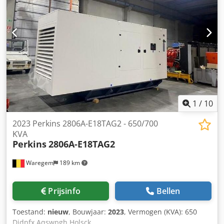
1
/
10
2023 Perkins 2806A-E18TAG2 - 650/700
KVA
Perkins
2806A-E18TAG2
Waregem
189 km
Prijsinfo
Bellen
Toestand:
nieuw
, Bouwjaar:
2023
, Vermogen (KVA): 650
Djdpfx Aqswpgh Holsck