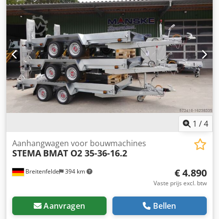
de laatste revisie:
2026
, garantieduur:
12 maanden
,
ingangsspanning:
400 V
, bladbreedte:
40 mm
, Lengte
inlaat: 1450 mm Breedte inlaat en lengte rotor: 2500 mm
Rotor: 370 mm Aantal bladen: 71 stuks (40x40 mm)
Dsdperrhczjfx Aqlsck Rotorsnelheid: 118 rpm Motor: 75 kW
Spanning: 400 V Frequentie: 50 Hz zeef: 30 mm Gewicht
machine: 9000 kg Machine in bedrijf
1
/
4
Aanhangwagen voor bouwmachines
STEMA
BMAT O2 35-36-16.2
€ 4.890
Breitenfelde
394 km
Vaste prijs excl. btw
Aanvragen
Bellen