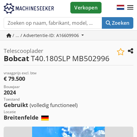
Verkopen
Zoeken
/ ... / Advertentie-ID: A16609906
Telescooplader
Bobcat
T40.180SLP MB502996
vraagprijs excl. btw
€ 79.500
Bouwjaar
2024
Toestand
Gebruikt
(volledig functioneel)
Locatie
Breitenfelde