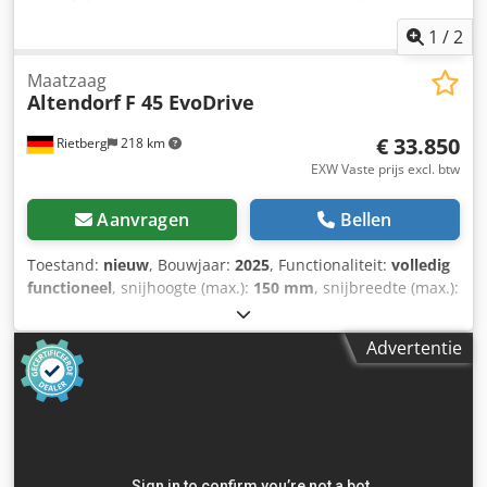
1
/
2
Maatzaag
Altendorf
F 45 EvoDrive
€ 33.850
Rietberg
218 km
EXW Vaste prijs excl. btw
Aanvragen
Bellen
Toestand:
nieuw
, Bouwjaar:
2025
, Functionaliteit:
volledig
functioneel
, snijhoogte (max.):
150 mm
, snijbreedte (max.):
1.000 mm
, snijlengte (max.):
3.200 mm
, tafel lengte:
3.200
mm
, Standaarduitrusting - Elektromotorische hoogte- en
Advertentie
zwenkverstelling 0–46° voor het hoofdzaagblad met
automatische hoogtecorrectie bij zwenking van de
zaagunit - Bedieningspaneel op ooghoogte, zwenkbaar -
Dubbele roltafel, tafel lengte 3.000 mm Dedpfexuqulex
Afhowa - Parallelgeleider, manuele verstelling, instelbaar
via maatschaal met handmatige fijnafstelling, snijbreedte