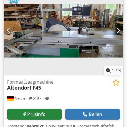
1
/
3
Formaatzaagmachine
Altendorf
F45
Nattheim
518 km
Prijsinfo
Bellen
Toestand:
gebruikt
, Bouwjaar:
2010
, Formaatschuiftafel: