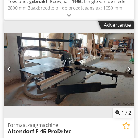
Toestand:
gebruikt
, Bouwjaar:
1996
, Lengte van de slede:
2800 mm Zaagbreedte bij de breedteaanslag: 1050 mm
Zaagbreedte bij de lengteaanslag: 2800 mm Zaagdiepte:
145 mm Voorzaag: nee Hoogteverstelling zaagblad:
Advertentie
handmatig / hydraulisch Zwenkverstelling zaagblad:
handmatig / hydraulisch Verstelling breedteaanslag:
handmatig Weergave zaagbladhoek: digitaal Weergave
zaaghoogte: - Weergave breedteaanslag: schaalverdeling
Weergave lengteaanslag: schaalverdeling
Zaagbladdiameter: Toerentallen: 4 Motorvermogen: 5,5 kW
Dsdpfxjzqyx Ej Afhswa Motorrem: ja Afzuigaansluiting: 80
mm en 120 mm Lengte van de machine: 3000 mm Breedte
van de machine: 1700 mm Gewicht: 1000 kg
1
/
2
Formaatzaagmachine
Altendorf
F 45 ProDrive