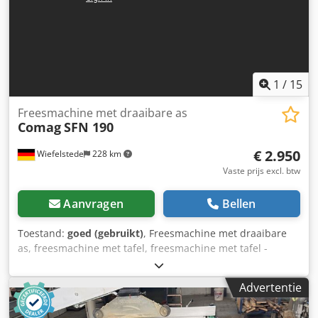
Afhoa Motorvermogen: 7,5 kW Aansluiting voor afzuiging:
80 en 120 mm Lengte van de machine: 3600 mm Breedte
van de machine: 2000 mm Gewicht: 1200 kg
1
/
15
Freesmachine met draaibare as
Comag
SFN 190
€ 2.950
Wiefelstede
228 km
Vaste prijs excl. btw
Aanvragen
Bellen
Toestand:
goed (gebruikt)
, Freesmachine met draaibare
as, freesmachine met tafel, freesmachine met tafel -
spindelverstelling: hoogte en hoek -zwenking: -3° tot 45 -
aandrijving: 4,5/5,5 kW -toerental:
Advertentie
3000/4500/6000/9000/12000 rpm -invoerapparaat hout-her
3 rollen -bruikbare lengte van de schacht: 100 mm -