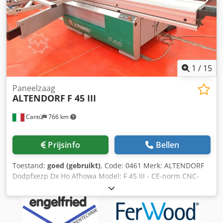
1
/
15
Paneelzaag
ALTENDORF
F 45 III
Cantù
766 km
Prijsinfo
Bellen
Toestand:
goed (gebruikt)
, Code: 0461 Merk: ALTENDORF
Dodpfxezp Dx Ho Afhowa Model: F 45 III - CE-norm CNC-
gestuurde paneelzaag met 3 assen en kantelbaar zaagblad
voor meubels, maatwerkmeubilair, panelen, deuren,
houten kozijnen, kunststoffen, composietmaterialen en
diverse andere toepassingen - CE-norm Technische