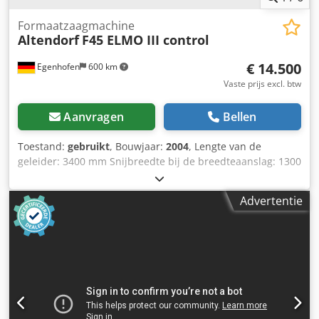
Formaatzaagmachine
Altendorf
F45 ELMO III control
€ 14.500
Egenhofen
600 km
Vaste prijs excl. btw
Aanvragen
Bellen
Toestand:
gebruikt
, Bouwjaar:
2004
, Lengte van de
geleider: 3400 mm Snijbreedte bij de breedteaanslag: 1300
mm Snijbreedte bij de lengteaanslag: 3200 mm Snijdiepte:
154 mm Voorfrees: ja Hoogteverstelling zaagblad:
Advertentie
elektrisch / positiebesturing Zwenkverstelling zaagblad:
elektrisch / positiebesturing Verstelling breedteaanslag:
elektrisch / positiebesturing Verstelling lengteaanslag:
handmatig Weergave zaagbladhoek: digitaal display
Weergave snijhoogte: digitaal display Weergave
breedteaanslag: digitaal display Weergave lengtemeter:
schaalverdeling Lengtemeter met verstekfunctie: ja
Diameter zaagblad: 450 mm Toerentallen: 4 Dwjdpfxjzqyxxj