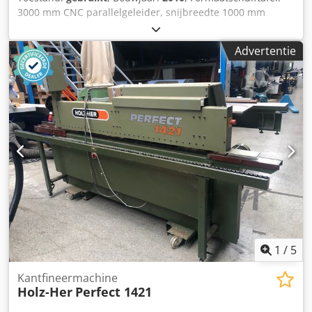
3000 mm CNC parallelgeleider, snijbreedte 1000 mm
Motor: 5,5 kW elektromotor Elektrische hoogte- en
kantelverstelling Kantelbereik: 0,5-47° Digitale aanduiding
Advertentie
van kanteling en zaaghoogte Zaagblad diameter: max. 550
mm Maximale zaaghoogte: 200 mm Voorbereid voor
voorsnijder Bedieningspaneel op ooghoogte, draaibaar
Voorste tafel, draaibaar Tafelverlenging 840 mm Hoek-
verstekgeleider 3200 mm Digital L Opslaglocatie:
Leverancier Dedpfozccg Dsx Afhjwa
1
/
5
Kantfineermachine
Holz-Her
Perfect 1421