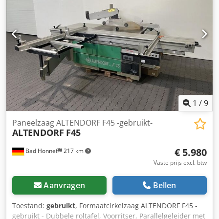
1
/
9
Paneelzaag ALTENDORF F45 -gebruikt-
ALTENDORF
F45
€ 5.980
Bad Honnef
217 km
Vaste prijs excl. btw
Aanvragen
Bellen
Toestand:
gebruikt
, Formaatcirkelzaag ALTENDORF F45 -
gebruikt - Dubbele roltafel, Voorritser, Parallelgeleider met