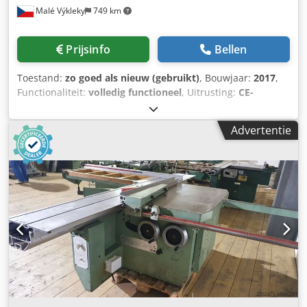
Malé Výkleky
749 km
Prijsinfo
Bellen
Toestand:
zo goed als nieuw (gebruikt)
, Bouwjaar:
2017
,
Functionaliteit:
volledig functioneel
, Uitrusting:
CE-
markering
, Te koop: formaatzaag ALTENDORF type F45
ProDrive. De machine verkeert in perfecte staat en moet
Advertentie
gezien worden. De machine kan tot eind augustus 2026 in
gebruik getest worden. Doe een prijsvoorstel. Dwedpfozrtb
Njx Afhsa Beschrijving van de machine: F45 ProDrive,
basismodel CNC, met verticale en kantelbare beweging
van de zaagblad. - Bovenpaneel voor bediening - Motor 5,5
kW - 3.400-5.000 toeren per minuut - 2-assige voorzaag -
CNC-instelling via het paneel - Houder voor aantekeningen
- Zijkantlengte 3200 mm, bedieningsknoppen op de
zijkantlengte - Digitale L-aanslag - uitlezing van 2
aanslagen op de dwarsgeleider - CNC-parallelgeleider
1300 mm - Pneumatische cilinder, incl. afstandsbediening