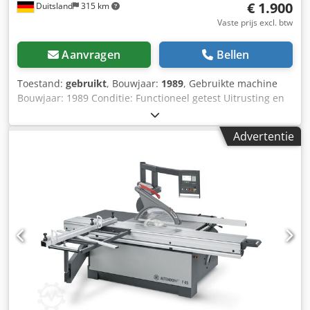
€ 1.900
Duitsland
315 km
Vaste prijs excl. btw
Aanvragen
Bellen
Toestand:
gebruikt
, Bouwjaar:
1989
, Gebruikte machine
Bouwjaar: 1989 Conditie: Functioneel getest Uitrusting en
technische gegevens: Max. kantenbanddikte: 20 mm Max.
kantenbandhoogte: 51 mm Max. rolmateriaal dikte: 3 mm
Advertentie
Min. werkstuklengte: 140 mm Min. werkstukbreedte: 60
mm Lijmsysteem: 1906 patroon Drukeenheid Dwjdpow I U
E Asfx Afhja Freeseenheid 1920 - vlakfrezen en afschuinen
tot 20 mm Benodigde ruimte (LxBxH): 3150x1800x1375 mm
Gewicht ca.: 800 kg Locatie: Flörsheim Beschikbaarheid:
Korte termijn