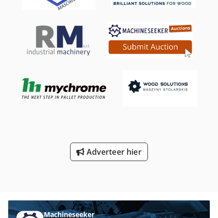
gegevens: Nauwkeurig glijdend dubbel
rollenwagensysteem Lengte aluminium wagen 3200 mm
Maximale zaagbladdiameter 450 mm - (zonder
voorzaagunit 550 mm) Maximale zaaghoogte 150 mm -
(zonder voorzaagunit 200 mm) Zaaghoogte bij 45° 105 mm
- (zonder voorzaagunit 141 mm) Diameter zaagblad
voorzaagunit 120 mm 3 bestuurbare assen (op- en
neergaand / zaagbladkanteling / parallelgeleider)
Elektrische motorregeling 2-assige voorzaagunit
Bedieningspaneel op ergonomische hoogte met
kleurenscherm Geanodiseerde aluminium tafelverlenging
840 mm Parallelle zaagbladbescherming Instelling voor
schuine hoeksneden, handmatige aanpassing, met
lengtecompensatie, eindsneden tot 3500 mm
Zaagbladvergrendelingssysteem Hoogte werktafel 910 mm
Adverteer hier
Motorvermogen 7,5 pk USB-poort Diagnostiek Totale
afmetingen van de geassembleerde machine 3400 x 3600 x
1800 mm (h) Totale afmetingen voor transport 3400 x 2100
x 1800 mm (h) Gewicht 1050 kg
Machineseeker