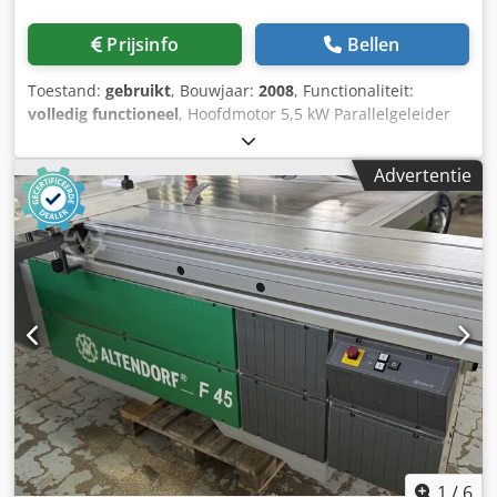
Prijsinfo
Bellen
Toestand:
gebruikt
, Bouwjaar:
2008
, Functionaliteit:
volledig functioneel
, Hoofdmotor 5,5 kW Parallelgeleider
Dwodpfeztbvwsx Afhsa Zaaglengte 3.500 mm Taallengte
2.200 mm Zaagbreedte 1.000 mm Voorsnijzaag 0,75 kW
Advertentie
Zwenkbereik +/- 0,5 - 47°
1
/
6