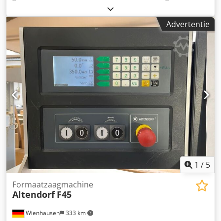
fijne afstelling, Uitdraaitafel, Hydraulische
hoogteverstelling, Hydraulische zwenkverstelling, Digitale
Advertentie
weergave van zwenkhoek, Toerentalindicatie,
Tafelverlenging, aluminium geanodiseerd,
Tafelverbreding, aluminium geanodiseerd, Hoek-
verstekgeleider, Bovenkap smal en breed, Automatische
rem, Dwodpfx Aew Nx A Isfhea Stoftest uitgevoerd -----
Technische gegevens ----- Zwenkbereik: 45°, Wagenlengte:
3.200 mm, Zaagbreedte: 1.300 mm, Zaaghoogte: 125 mm,
Max. zaagblad Ø: 400 mm, Snelheden:
3.000/4.000/5.000/6.000 tpm, Motorvermogen: 5,5 kW,
Gewicht: 1040 kg
1
/
5
Formaatzaagmachine
Altendorf
F45
Wienhausen
333 km