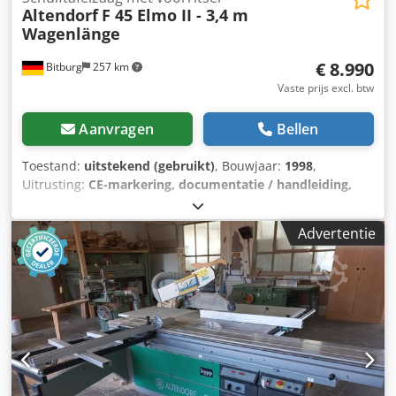
Altendorf
F 45 Elmo II - 3,4 m
Wagenlänge
€ 8.990
Bitburg
257 km
Vaste prijs excl. btw
Aanvragen
Bellen
Toestand:
uitstekend (gebruikt)
, Bouwjaar:
1998
,
Uitrusting:
CE-markering, documentatie / handleiding,
doseerapparaat, zaagbladbescherming
, Slede lengte: 3400
mm Zaagbreedte bij de breedteaanslag: 1350 mm
Advertentie
Zaagbreedte bij de lengteaanslag: 3200 mm Zaagdiepte:
145 mm Voorsnijmechanisme: ja Met elektromotorische
hoogte- en zijverstelling Rapido-voorsnijsystem voor
traploze zaagbreedteverstelling Instelbereik 2,8 - 3,8 mm,
inclusief voorsnijzaagblad Hoogteverstelling zaagblad:
elektrisch Zwenkverstelling zaagblad: elektrisch Verstelling
breedteaanslag: handmatig Dwsdozq Srkspfx Afhea
Verstelling lengteaanslag: handmatig Weergave
zaagbladhoek: digitale weergave Weergave