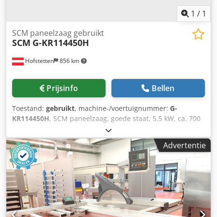
1
/
1
SCM paneelzaag gebruikt
SCM
G-KR114450H
Hofstetten
856 km
Prijsinfo
Bellen
Toestand:
gebruikt
, machine-/voertuignummer:
G-
KR114450H
, SCM paneelzaag, goede staat, 5,5 kW, ca. 700
kg Dwodsvw Ec Hspfx Afhsa Prijswijzigingen
voorbehouden, fouten, druk- en zetfouten voorbehouden
Advertentie