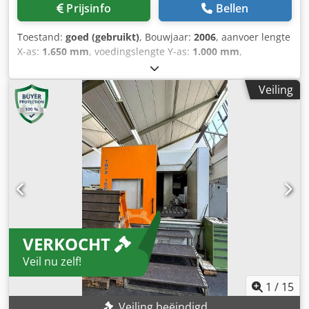
Prijsinfo
Bellen
Toestand:
goed (gebruikt)
, Bouwjaar:
2006
, aanvoer lengte
X-as:
1.650 mm
, voedingslengte Y-as:
1.000 mm
,
Langgatboormachine Imsa - MF 1200 BBL Dedpfxowyup To
Abpjck MACH-ID 9176 Merk: Imsa Type: MF 1200 BBL
Veiling
Besturing: SELCA S4045 Bouwjaar: 2006 Max.
boorcapaciteit Ø staal: 5 - 40mm Verplaatsing X - as:
1650mm Verplaatsing Y - as: 1000mm Verplaatsing W - as:
500mm Tafel afmeting lengte x breedte / of ø:1200 x
1500mm Spindel pinole opname Mk: SK40Mk Toeren -
Range: 4200Rpm Lengte: 6500mm Breedte: 3800mm
Hoogte: 3400mm Gewicht: 6500kg
VERKOCHT
Veil nu zelf!
1
/
15
Veiling beëindigd