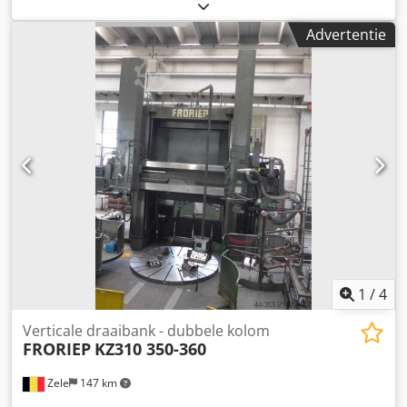
omw/min Klemdiameter max. 650 mm Boren (duwen) van
afstandsbediening van het proces, geïntegreerde PLC, enz.
ID = 50 tot 320 Skiving en roller burnishing van ID = 50 tot
De machine is compatibel met verschillende
Advertentie
300 Honen van ID = 50 tot 320 Afzuiginstallatie De
besturingssystemen zoals Heidenhain, Fanuc, Siemens,
technische gegevens zijn afkomstig van de fabrikant of
enz. Je kiest zelf de snijafmetingen van X/Y en Z assen: van
operator en daarom voor ons niet bindend. Tussentijdse
1200 - 3500 / 1000 - 3500 / 400 - 1500mm voor jou! i.D. *
verkoop voorbehouden; uitsluitend onze algemene
leverings- en verkoopvoorwaarden zijn van toepassing.
Over ons Meer dan 400 eigen machines op voorraad Meer
dan 15.000 m² opslagruimte, hijscapaciteit 70 t Meer dan
10.000 accessoires voor uw werkplaats Wilt u machines,
productielijnen of uw bedrijf verkopen? Neem dan contact
met ons op. Meer aanbiedingen vindt u op onze website.
Bezichtigen is op afspraak mogelijk. Wij kijken uit naar uw
bezoek. Uw Markus Hirsch Team Dcjdpfx Aey R Ef Tjbpsk
1
/
4
Verticale draaibank - dubbele kolom
FRORIEP
KZ310 350-360
Zele
147 km