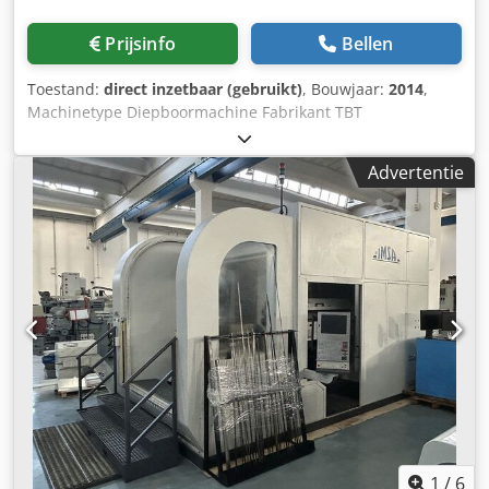
Prijsinfo
Bellen
Toestand:
direct inzetbaar (gebruikt)
, Bouwjaar:
2014
,
Machinetype Diepboormachine Fabrikant TBT
TIEFBOHRTECHNIK Type ML 250-2-850 Bouwjaar 2014 Staat
gebruikt Besturingssoort CNC Besturing SIEMENS
Advertentie
Opslaglocatie Fabriekslocatie Besturing SIEMENS
Boordiameter Ø 3 - 25 (18) mm Toerental Dcodpfx Asza
Arnjbpek 1000 - 6100 tpm Boorwagenslag 850 mm
Boordiepte 550 mm Spilafstand 240 mm Afmetingen L x B x
H ca. 6 x 5 x 2,3 m Verzendgewicht ca. 6000 kg
Verzendmaat ca. 10 laadmeter
1
/
6