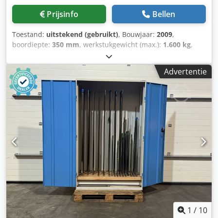
Prijsinfo
Bellen
Toestand:
uitstekend (gebruikt)
, Bouwjaar:
2009
,
boordiepte:
350 mm
, werkstukgewicht (max.):
1.600 kg
,
tafelbelasting:
1.600 kg
, Langgatboormachine Mollart - LD8
- 150 Pellet Die Dcedpeyilgdjfx Abpek
Advertentie
1
/
10