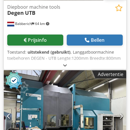
Diepboor machine tools
Degen
UTB
Babberich
64 km
Prijsinfo
Bellen
Toestand:
uitstekend (gebruikt)
, Langgatboormachine
toebehoren DEGEN - UTB Lengte:1200mm Breedte:800mm
Dsdpox Tp Ahefx Abpeck Hoogte:2200mm
Advertentie