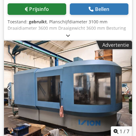
Prijsinfo
Bellen
Toestand:
gebruikt
, Planschijfdiameter 3100 mm
Draaidiameter 3600 mm Draaigewicht 3600 mm Besturing
Fagor 8035 Tafellast 35 t Toerental 0,32 - 40 tpm Slaghoyte
- max. 3000 mm Tafellast 35 t Toerental 0,32-40 tpm Totale
Advertentie
vermogensbehoefte 70 kW 2x Ramkop 250 x 250 mm
Spaanafvoer Dcsdeyqt Hdspfx Abpek Nevelafzuiging
Koelsysteem De technische gegevens zijn opgaven van de
fabrikant of operator en derhalve voor ons niet bindend.
Tussentijdse verkoop voorbehouden; uitsluitend onze
algemene bedrijfs- en verkoopvoorwaarden zijn van
toepassing. Over ons meer dan 400 eigen machines op
voorraad meer dan 15.000 m² opslagruimte,
kraancapaciteit 70 t meer dan 10.000 artikelen aan
accessoires voor uw werkplaats Wilt u machines,
productielijnen of uw bedrijf verkopen? Neem dan contact
met ons op. Meer aanbiedingen vindt u op onze website.
Bezichtigen is mogelijk na afspraak. Wij kijken uit naar uw
bezoek. Uw Markus Hirsch Team
1
/
7