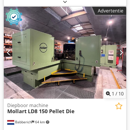
2.000 mm
, aanvoer lengte X-as:
1.250 mm
, voedingslengte
Y-as:
1.250 mm
, SN: 68023, werkbereik X/Y/Z 1.250 x 1.250
Advertentie
mm, W-as (boor- en freesunit horizontaal) 2.000 mm, A-as
(boor- en freesunit draaibaar) -25° - +15°, B-as (draaitafel)
360°, tafelbelasting 15.000 kg, met referentieplaat,
fabrikant Pfleghar, 6-delig, totale afmetingen 1.800 x 1.800
x 40 mm, raster 50 M16 Ø 24, bestaande uit 3x type TF-600
x 800 x 40 en 3x type TF 1.000 x 600 x 40, maximale
boordiepte 1.800 mm, boordiameter 5-50 mm,
machinegewicht 48.000 kg, gemonteerd in een kuil,
gereedschapshouder SK50, gereedschapwisselsysteem,
verwisselbaar magazijn, 24 posities, besturing, fabrikant
Heidenhain, versie BS-besturing 73.247, machine-uren
44.789. Dsdpfxezld Ugs Abpock De prijs is een netto-af-
fabriekprijs. Demontage, hijswerkzaamheden en laden
worden op kosten en risico van de koper uitgevoerd.
1
/
10
Diepboor machine
Mollart
LD8 150 Pellet Die
Babberich
64 km