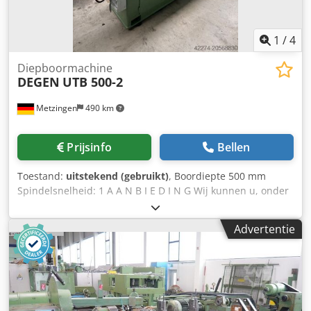
installatie: - 1x CNC-besturing Sinumerik 840D (digitaal
compleet systeem), incl. PLC S7-300 Aansluitgegevens: -
Bedrijfsspanning: 3AC 400V ± 10% - frequentie: 50 Hz -
1
/
4
Besturingsspanning: 24 V DC - Totale aansluitwaarde: 25
kW
Diepboormachine
DEGEN
UTB 500-2
Metzingen
490 km
Prijsinfo
Bellen
Toestand:
uitstekend (gebruikt)
, Boordiepte 500 mm
Spindelsnelheid: 1 A A N B I E D I N G Wij kunnen u, onder
voorbehoud van fouten en tussentijdse verkoop,
vrijblijvend uit voorraad aanbieden: DEGEN Universele
Advertentie
diepboormachine Type UTB 500-2 Bouwjaar - _____
Boordiepte 650 mm Boordiameter met spiraalboor 16 mm
Boordiameter met enkel-lippenboor 25 mm
Spindelopname SK40 Voeding traploos 0-120 mm Snelle
verplaatsing tpm Booreenheid verticaal verstelbaar 250
mm Tafelmaten 570x1000 mm 4 T-sleuven 14 mm T-