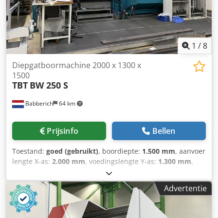
1
/
8
Diepgatboormachine 2000 x 1300 x
1500
TBT
BW 250 S
Babberich
64 km
Prijsinfo
Bellen
Toestand:
goed (gebruikt)
, boordiepte:
1.500 mm
, aanvoer
lengte X-as:
2.000 mm
, voedingslengte Y-as:
1.300 mm
,
voedingslengte Z-as:
1.500 mm
, Fabrikant: TBT
Tiefbohrtechnik Type: BW 250-S Besturing: SIEMENS 840D
Advertentie
Bouwjaar: 2007 Boren, frezen, tappen voor
warmtewisselaarbodems en platen Draaibare A-as + 25 tot
- 15 graden Filtratie- en koelsysteem 1000 L Cip-