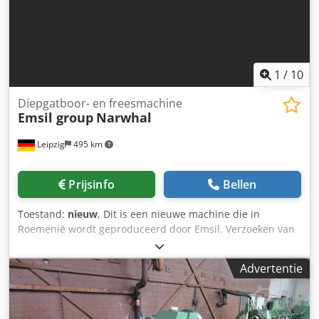
RPM - Freesspindel ISO 40 / 13 kW / 6000 RPM -
Gereedschapsmagazijn ISO 40, 24 posities -
Rookafzuigsysteem AR FILTRAZIONI - CE-markering
1
/
10
Diepgatboor- en freesmachine
Emsil group
Narwhal
Leipzig
495 km
Prijsinfo
Bellen
Toestand:
nieuw
, Dit is een nieuwe machine die in
Roemenië wordt geproduceerd door Emsil. Verzoeken van
klanten kunnen in aanmerking worden genomen
afhankelijk van de technische haalbaarheid en worden
Advertentie
vooraf gecontroleerd door het ingenieursbureau van de
fabrikant. Dcedpfxou Id H Ao Abpsk Over de spindels:
Narwhal heeft een boorspindel van gehard, getemperd en
gelegeerd staal. Deze is gemonteerd met voorgespannen