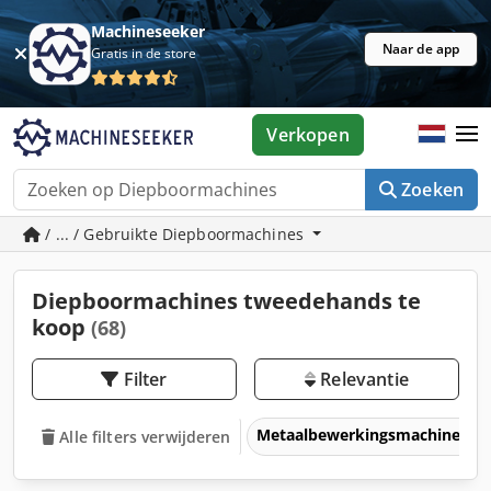
Machineseeker
Naar de app
Gratis in de store
Verkopen
Zoeken
/ ... / Gebruikte Diepboormachines
Diepboormachines tweedehands te
koop
(68)
Filter
Relevantie
Metaalbewerkingsmachines &
Alle filters verwijderen