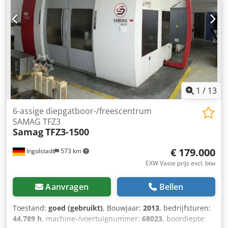
(draaitafel) / B-as (draaitafel) 360° A-as (boorunit) / A-as
indexeertafel met Ø 1.000 mm en voor pitch 3 - 144 of
(boorunit) -25 - +15 ° boorgebied-diepboring (ELB):
hoekgraden 2,5 - 120 ° "Groot koelsysteem ca. 11 kW pomp
Diameterbereik 6-32 mm maximaal mogelijke boordiepte /
met schraperband spanenband en diverse filters, " 2
max. boordiepte 1150 mm Aandrijfvermogen 40 kW
steunbokken om de diepgatboorkoppen te ondersteunen
Gewicht van de machine ca. / gewicht ca. 12000 kg
"Volledige behuizing van het werkgebied met toegang aan
Technische gegevens, accessoires en beschrijving van de
de zijkant en voorkant. Conditie : zeer goed - echt
machine zijn niet bindend - Technische gegevens,
zeldzame kans, wordt binnenkort onder stroom
accessoires en beschrijving van de machine zijn niet
gedemonstreerd Levering : hier uit voorraad Betaling :
bindend. Voor verdere technische gegevens zie foto's
1
/
13
netto - na ontvangst factuur We vragen naar uw bestelling.
Voor verdere vragen aarzel niet ons te contacteren.
6-assige diepgatboor-/freescentrum
SAMAG TFZ3
Samag
TFZ3-1500
€ 179.000
Ingolstadt
573 km
EXW Vaste prijs excl. btw
Aanvragen
Bellen
Toestand:
goed (gebruikt)
, Bouwjaar:
2013
, bedrijfsturen:
44.789 h
, machine-/voertuignummer:
68023
, boordiepte: