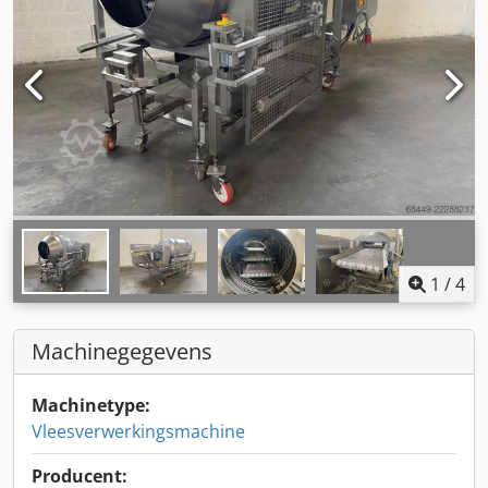
1
/
4
Machinegegevens
Machinetype:
Vleesverwerkingsmachine
Producent: