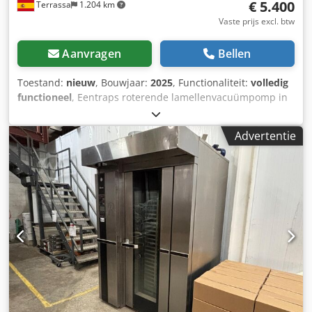
€ 5.400
Terrassa
1.204 km
Vaste prijs excl. btw
Aanvragen
Bellen
Toestand:
nieuw
, Bouwjaar:
2025
, Functionaliteit:
volledig
functioneel
, Eentraps roterende lamellenvacuümpomp in
oliebad, geschikt voor werken met hoge
zuurstofconcentraties. Direct leverbaar uit voorraad.
Advertentie
Cedoftzqzspfx Ai Iorf Model: Marpa Vacuum MV-0300N O2
Pomp volledig nieuw en ongebruikt. Met 12 maanden
garantie. Nominale capaciteit: 300 m³/u bij 50Hz.
Eindvacuüm: 0,5 mbar abs. Motorvermogen: 7,5 kW Neem
bij vragen gerust contact met ons op.