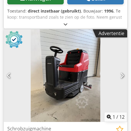
Toestand:
direct inzetbaar (gebruikt)
, Bouwjaar:
1996
, Te
koop: transportband zoals te zien op de foto. Neem gerust
contact op. Cedpfx Aovb Ilfji Ierf
Advertentie
1
/
12
Schrobzuigmachine