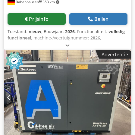
Babenhausen
353 km
Prijsinfo
Bellen
Toestand:
nieuw
, Bouwjaar:
2026
, Functionaliteit:
volledig
functioneel
, machine-/voertuignummer:
2026
,
garantieduur:
24 maanden
, ingangsspanning:
400 V
, totale
lengte:
690 mm
, totale breedte:
990 mm
, totale hoogte:
Advertentie
1.595 mm
, DGUV gecertificeerd tot:
06/2028
, totaalgewicht:
258 kg
, leeggewicht:
258 kg
, ingangsfrequentie:
50 Hz
,
NIEUW +++ Baguette – Langroller +++ NIEUW Model: SM2-
380 Baguetto Capaciteit: min. 50 – max. 1200 g Met
viltband voor zachte degen Uitrolbreedte: tot max. 750 mm
Uittrekbare RVS uitloopplaat Alleen bij ons DGUV V3
gekeurd Aansluiting: 400V, 16A-CEE stekker Afmetingen:
995 x 690 x 1595/1650 mm (BxDxH) Csdpfx Aisuytxrs Iorf
NIEUWE machine, SAB gekeurd 24 maanden garantie +
service Opties: Leasing- & verhuurservice
Onderhoudscontract E-Box Servicepakket Mobiel onderstel
Geleider voor busbrood Bezorgservice Instructie &
inbedrijfstelling Meer bakkerijmachines op voorraad!