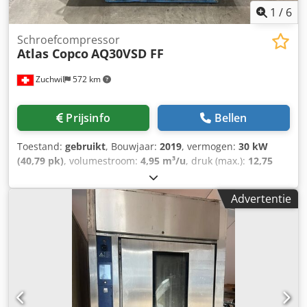
1
/
6
Schroefcompressor
Atlas Copco
AQ30VSD FF
Zuchwil
572 km
Prijsinfo
Bellen
Toestand:
gebruikt
, Bouwjaar:
2019
, vermogen:
30 kW
(40,79 pk)
, volumestroom:
4,95 m³/u
, druk (max.):
12,75
bar
, Luchtcompressor Atlas Copco AQ30VSD FF Fabrikant:
Atlas Copco Type: AQ30VSD FF Bouwjaar: 2019 Plaats van
Advertentie
vervaardiging: België Maximale druk: 12,75 bar Vermogen:
30 kW Persluchtcapaciteit: 4,95 m³/min Volumestroom: 82,5
l/s, 174,8 cfm, 4,95 m³/min Motorvermogen: 40 pk
Motortoerental: 8600 tpm Gewicht: 702 kg
Stroomvoorziening: 400 V, 50 Hz, 3 fasen Type: Olievrij ISO-
klasse: 8573-1 Klasse 0 Besturing: Elektronikon Graphic
Uitrusting: SMARTLINK Herkomst: Gemaakt in België
Cjdpfxsxk U Ars Ai Ijrf Wij garanderen niet de juistheid,