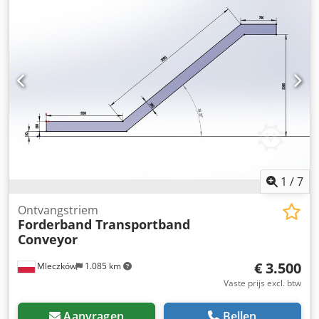
1
/
7
Ontvangstriem
Forderband Transportband
Conveyor
€ 3.500
Mleczków
1.085 km
Vaste prijs excl. btw
Aanvragen
Bellen