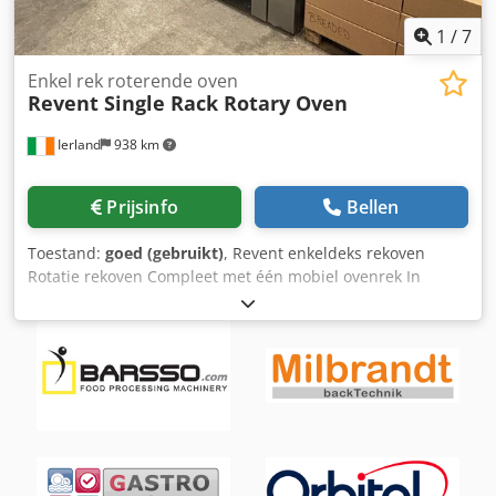
1
/
7
Enkel rek roterende oven
Revent Single Rack Rotary Oven
Ierland
938 km
Prijsinfo
Bellen
Toestand:
goed (gebruikt)
, Revent enkeldeks rekoven
Rotatie rekoven Compleet met één mobiel ovenrek In
goede, werkende staat Crodpfxoyw T D Do Ai Ief