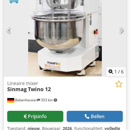
1
/
6
Lineaire mixer
Sinmag
Twino 12
Babenhausen
353 km
Prijsinfo
Bellen
Toestand:
nieuw
, Bouwjaar:
2026
, Functionaliteit:
volledig