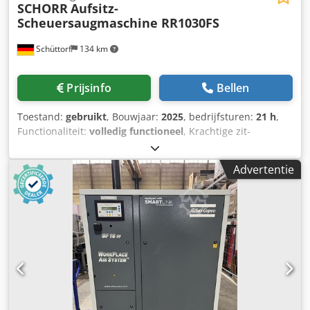
SCHORR
Aufsitz-
Scheuersaugmaschine RR1030FS
Schüttorf
134 km
Prijsinfo
Bellen
Toestand:
gebruikt
, Bouwjaar:
2025
, bedrijfsturen:
21 h
,
Functionaliteit:
volledig functioneel
, Krachtige zit-
schrobzuigmachines in topconditie te koop! Het apparaat
verkeert in zeer goede staat en is direct klaar voor gebruik.
Advertentie
Staat: Gebruikt, zeer goed Openingstijden: 21u Bouwjaar:
2025 SCHORR SCHROBBER DROGER 24V VLOERWISSER
SCHROBBER 100AH SCRUBBER Efficiënte vloerreiniging
gecombineerd met uiterst eenvoudige bediening. Breng
glans terug in uw hal! De volledig elektrische
zitschrobzuigmachine van SCHORR maakt het reinigen van
grote hallen een stuk eenvoudiger, vooral door de
uitstekende wendbaarheid van de machine. De stuurhoek
bedraagt 90°, waardoor bijvoorbeeld kolommen of smalle
doorgangen geen probleem vormen. Er is geen speciale