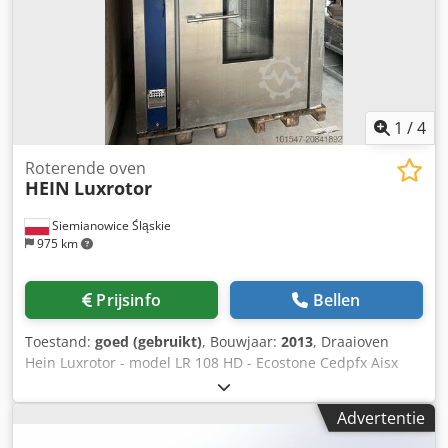
volledigheid en actualiteit van de verstrekte informatie.
1
/
4
Roterende oven
HEIN
Luxrotor
Siemianowice Śląskie
975 km
Prijsinfo
Bellen
Toestand:
goed (gebruikt)
, Bouwjaar:
2013
, Draaioven
Hein Luxrotor - model LR 108 HD - Ecostone Cedpfx Aisx
Rbqfo Ierf - bouwjaar 2013 - voor platen 60x100 of 80x100 -
olie- of gasbrander - computergestuurde bediening - oven
Advertentie
uit productie - afhalen uit magazijn / verzendoptie - prijs
op aanvraag