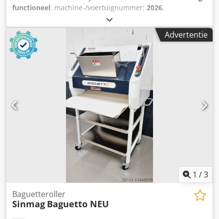
functioneel
, machine-/voertuignummer:
2026
,
garantieduur:
24 maanden
, ingangsspanning:
230 V
, DGUV
gecertificeerd tot:
08/2028
, totaalgewicht:
49 kg
, totale
Advertentie
breedte:
400 mm
, totale lengte:
560 mm
,
ingangsfrequentie:
50 Hz
, ingangsstroom:
10 A
, elektrische
zekering:
10 A
, NIEUW +++ Twino Dubbelarm Deegmachine
+++ NIEUW Voordelen: minder deegopwarming, zachte
kneedbewerking TOP tafelmodel Eenvoudige digitale
bediening Tijdschakelaar met 5 snelheden voor 3 - 12 kg
deeg / 2 - 8 kg meel eenvoudige, robuuste techniek alleen
bij ons: DGUV V3-gekeurd Aansluiting: 230V NIEUWE
machine, SAB-gekeurd 24 maanden garantie +
onderdelenservice Crodpfxju A Hico Ai Ief Opties:
Onderhoudscontract E-Box Bezorgservice Servicepakket
Leasing & verhuurservice Bezoek onze grote
tentoonstelling van bakkerijmachines!
1
/
3
Baguetteroller
Sinmag
Baguetto NEU