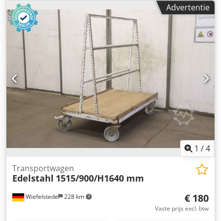
Opnameafstand: 85 mm -Gewicht: 41 kg
Advertentie
1
/
4
Transportwagen
Edelstahl
1515/900/H1640 mm
€ 180
Wiefelstede
228 km
Vaste prijs excl. btw