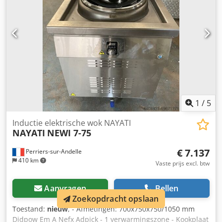
400V - Vermogen: 18,2 kW
1
/
5
Inductie elektrische wok NAYATI
NAYATI
NEWI 7-75
€ 7.137
Perriers-sur-Andelle
410 km
Vaste prijs excl. btw
Aanvragen
Bellen
Zoekopdracht opslaan
Toestand:
nieuw
, - Afmetingen: 700x750x750/1050 mm
Djdpow Em A Nefx Adpjck - 1 verwarmingszone - Kookplaat