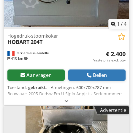
1
/
4
Hogedruk-stoomkoker
HOBART
204T
€ 2.400
Perriers-sur-Andelle
410 km
Vaste prijs excl. btw
Aanvragen
Bellen
Toestand:
gebruikt
, - Afmetingen: 600x700x787 mm -
Bouwjaar: 2005 Dedsw Em U Sjpfx Adpjck - Serienummer:
204T - Variabel laagtemperatuurprogramma +60/90°C -
Waterinlaatdruk: 1,7–3,4 bar - Stoomdruk: 1 bar - Dit is een
Advertentie
zeer gezonde kookmethode. Een snel, gezond, economisch
en eenvoudig kookproces. - Koken met hogedrukstoom
biedt de chef uitstekende portiecontrole voor stomen,
smoren, blancheren en koken. - Kookkamer: 1 - Spanning: