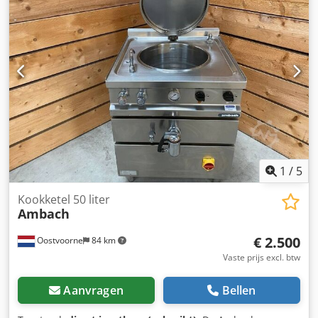
285 °C instelbaar Kantelmechanisme handmatig
Afmetingen ca.: 800 x 800 x 900 mm (BxDxH) Aansluiting:
32A-CEE stekker Dcjdpfx Adjzbz E Aopjk Gebruikt apparaat
(Nieuwprijs: € 6.282)
1
/
5
Kookketel 50 liter
Ambach
€ 2.500
Oostvoorne
84 km
Vaste prijs excl. btw
Aanvragen
Bellen