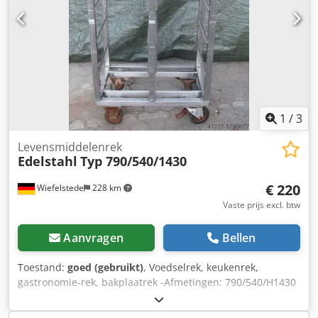
1
/
3
Levensmiddelenrek
Edelstahl
Typ 790/540/1430
€ 220
Wiefelstede
228 km
Vaste prijs excl. btw
Aanvragen
Bellen
Toestand:
goed (gebruikt)
, Voedselrek, keukenrek,
gastronomie-rek, bakplaatrek -Afmetingen: 790/540/H1430
mm -Plankafstand: 220 mm Dcsdpfx Adsb A I Nvspsk -
Tussenmaat: 330 mm -Materiaal: roestvrij staal -Gewicht: