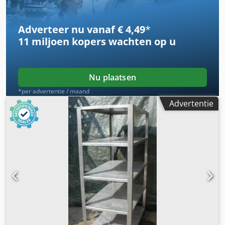
Adverteer nu vanaf € 4,49
*
11 miljoen kopers
wachten op u
Nu plaatsen
*per advertentie / maand
Advertentie