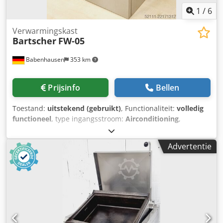
1
/
6
Verwarmingskast
Bartscher
FW-05
Babenhausen
353 km
Prijsinfo
Bellen
Toestand:
uitstekend (gebruikt)
, Functionaliteit:
volledig
functioneel
, type ingangsstroom:
Airconditioning
,
ingangsspanning:
230 V
, elektrische zekering:
16 A
,
ingangsfrequentie:
50 Hz
, totale lengte:
400 mm
, totale
Advertentie
breedte:
400 mm
, Warmtekast Bartscher FW-05 Dcsdpfx
Aszfxzuedpsk Temperatuur regelbaar tot 85°C Uitvoering
in roestvrij staal Afmetingen: 400 x 400 x 550 mm (BxDxH)
Aansluiting: 220V, 750 watt Gebruikt apparaat, gereinigd
Kom gerust bij ons langs!