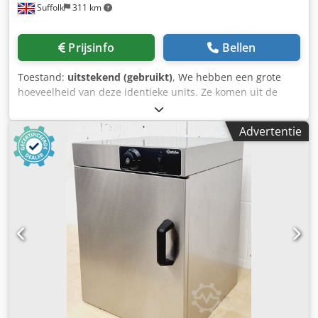
Suffolk
311 km
Prijsinfo
Bellen
Toestand:
uitstekend (gebruikt)
, We hebben een grote
hoeveelheid van deze identieke units. Ze komen uit de
hospitalityruimtes van Wembley Stadium. Dodpfju S E Tvsx
Adpjck
Advertentie