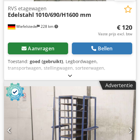
RVS etagewagen
Edelstahl
1010/690/H1600 mm
€ 120
Wiefelstede
228 km
Vaste prijs excl. btw
Aanvragen
Bellen
Toestand:
goed (gebruikt)
, Legbordwagen,
transportwagen, stellingwagen, sorteerwagen,
orderpickwagen, verrijdbaar rek, hordenwagen,
insteekwagen -Breedte: 1010 mm -Diepte: 690 mm -
Advertentie
Hoogte: 1600 mm -Aantal schappen: 36 -Materiaal:
roestvrij staal -Plaatbreedte: 460 mm -Aantal: 1 stuk op
voorraad -Gewicht: 45 kg Dcjdpsb A Rbqofx Adpek