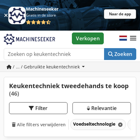
Machineseeker
Naar de app
Gratis in de store
Verkopen
Zoeken
/ ... / Gebruikte keukentechniek
Keukentechniek tweedehands te koop
(46)
Filter
Relevantie
Voedseltechnologie
Keu
Alle filters verwijderen