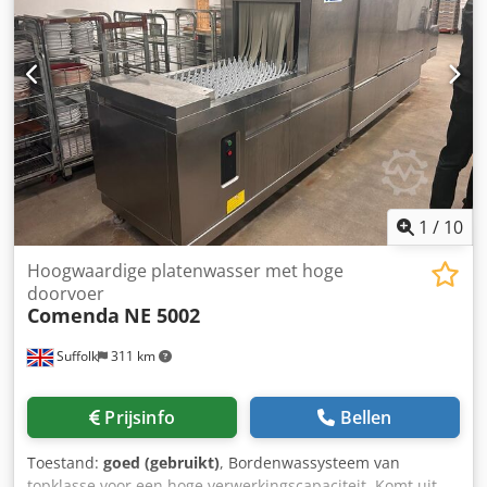
1
/
10
Hoogwaardige platenwasser met hoge
doorvoer
Comenda
NE 5002
Suffolk
311 km
Prijsinfo
Bellen
Toestand:
goed (gebruikt)
, Bordenwassysteem van
topklasse voor een hoge verwerkingscapaciteit. Komt uit