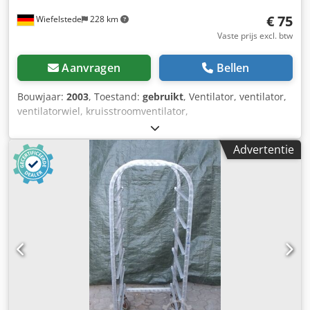
€ 75
Wiefelstede
228 km
Vaste prijs excl. btw
Aanvragen
Bellen
Bouwjaar:
2003
, Toestand:
gebruikt
, Ventilator, ventilator,
ventilatorwiel, kruisstroomventilator,
kruisstroomventilator, kruisstroomventilator, rolventilator
Fabrikant: Emmevi, ventilator wiel cross-flow ventilator
Advertentie
Dcodpfxeunn H So Adpok .: COD. 119636 -Voltage: 230V -
Ventilatorwiel: Ø 60 x 180 mm aan beide zijden -Aantal:
14x ventilatorwiel beschikbaar -Prijs: per stuk -Afmetingen:
470/100/H95 mm -Gewicht: 2 kg/pc.