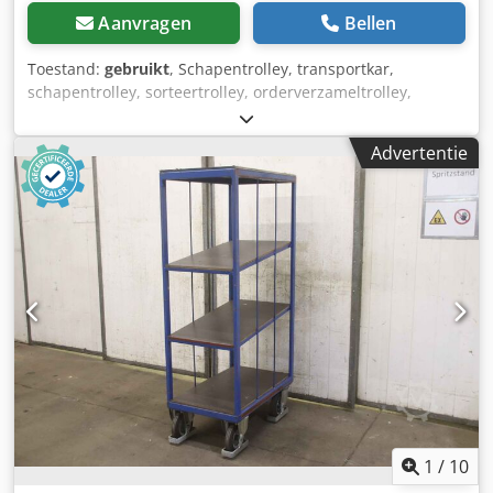
Aanvragen
Bellen
Toestand:
gebruikt
, Schapentrolley, transportkar,
schapentrolley, sorteertrolley, orderverzameltrolley,
mobiele schappen, rektrolley, borduurtrolley -
Transportwagen: orderverzamelwagen -Onderstel: 4
Advertentie
zwenkwielen -Afmetingen: 1515/900/H1640 mm -Gewicht:
83 kg Dcsdjrri Taspfx Adpek
1
/
10