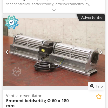
schapentrolley, sorteertrolley, orderverzameltrolley,
mobiele schappen, rektrolley, borduurtrolley -
Transportwagen: Orderverzamelwagen Etagewagen -
Advertentie
Schappen: 4 schuin geplaatste schappen -Afmetingen: zie
foto's Dsdjrri S Ispfx Adpock -Onderstel: 2 zwenkwielen / 2
bokwielen -Totale afmetingen: 810/500/H1650 mm -
Gewicht: 69 kg
1
/
6
Ventilatorventilator
Emmevi
beidseitig Ø 60 x 180
mm