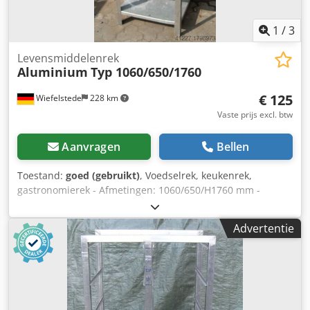
1
/
3
Levensmiddelenrek
Aluminium
Typ 1060/650/1760
€ 125
Wiefelstede
228 km
Vaste prijs excl. btw
Aanvragen
Bellen
Toestand:
goed (gebruikt)
, Voedselrek, keukenrek,
gastronomierek - Afmetingen: 1060/650/H1760 mm -
Afstand tussen legborden: 370 mm - Materiaal: aluminium
- Gewicht: 42 kg Dedpob A I Nqefx Adpock
Advertentie