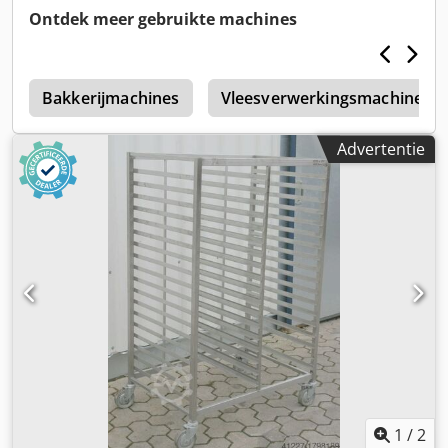
45 kg
Ontdek meer gebruikte machines
a
Bakkerijmachines
Vleesverwerkingsmachines
Advertentie
1
/
2