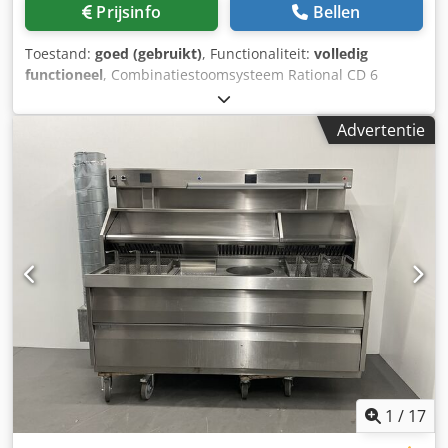
Prijsinfo
Bellen
Toestand:
goed (gebruikt)
, Functionaliteit:
volledig
functioneel
, Combinatiestoomsysteem Rational CD 6
Functies: hetelucht, stoom en combinatie 6 insteekrekken
GN 1/1 Uitvoering in roestvrij staal Onderstel met wielen
Advertentie
Aansluiting: 400V, 32A-CEE-stekker Djdpfx Adszpg I Repsck
Afmetingen ca.: 880 x 740 x 1630 mm, BxDxH Gebruikt
apparaat
1
/
17