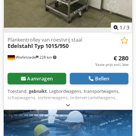
1
/
3
Plankentrolley van roestvrij staal
Edelstahl
Typ 1015/950
€ 280
Wiefelstede
228 km
Vaste prijs excl. btw
Aanvragen
Bellen
Toestand:
gebruikt
, Legbordwagens, transportwagens,
schapwagens, sorteerwagens, orderverzamelwagens,
verrijdbare stellingen, rekkenwagens, borduurwagens -
Afmetingen: 1015/950/1830 mm -Materiaal: roestvrij staal
Dcjdpfx Adod Ty Aqspok -Gewicht: 90 kg