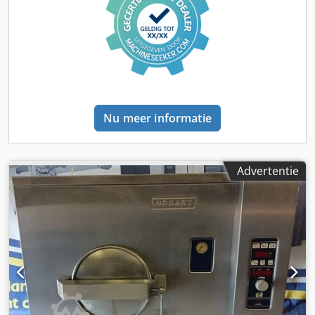
(B x D x H) Krachtig met Mind-Maps Wateraansluiting 3/4
inch Dcodpfx Ajxmrgtjdpok Aansluiting: 400V, 32A-CEE
stekker Nieuw apparaat & SAB gekeurd met garantie en
onderdelenservice Kwaliteit van de Unox specialist &
servicepartner! Profiteer van meer dan 35 jaar ervaring!
Opties: Hyper.Smoker GN bakplaat DET.Rinse ECO &
Ultraplus SlowTop Ethernet aansluiting DDC.App Spray &
Rinse reiniger Pure waterfilter Onderhoudscontract
Nu meer informatie
Bezorgservice Instructie & ingebruikname Bezoek ons Unox
Center!
Advertentie