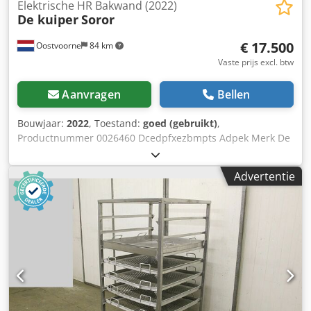
Elektrische HR Bakwand (2022)
De kuiper
Soror
€ 17.500
Oostvoorne
84 km
Vaste prijs excl. btw
Aanvragen
Bellen
Bouwjaar:
2022
, Toestand:
goed (gebruikt)
,
Productnummer 0026460 Dcedpfxezbmpts Adpek Merk De
Kuiper Model Soror Productcategorie Friteuses Lengte
2700 mm Breedte 920 mm Hoogte 1800 mm
Advertentie
Aansluitwaarde (v) 400 Vermogen (w) 47150 Bouwjaar 2022
V.v. vetfiltersysteem. V.v. 3 pannnen (1x ORE440 en 2x
ORE540) en uitschepbak.