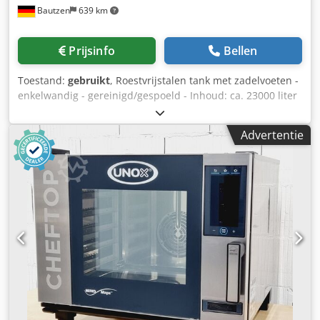
Bautzen
639 km
Prijsinfo
Bellen
Toestand:
gebruikt
, Roestvrijstalen tank met zadelvoeten -
enkelwandig - gereinigd/gespoeld - Inhoud: ca. 23000 liter
Dcjdoiw Egzepfx Adpok - koepels en uitlaten ingelast - ook
geschikt voor AHL/ ASL of vergelijkbaar Laden en transport
Advertentie
kan worden georganiseerd. Alleen serieuze en serieuze
vragen worden beantwoord: Naam, e-mailadres en
telefoonnummer.