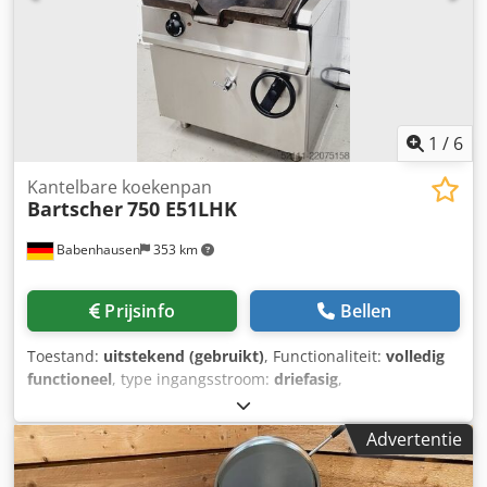
1
/
6
Kantelbare koekenpan
Bartscher
750 E51LHK
Babenhausen
353 km
Prijsinfo
Bellen
Toestand:
uitstekend (gebruikt)
, Functionaliteit:
volledig
functioneel
, type ingangsstroom:
driefasig
,
ingangsspanning:
400 V
, elektrische zekering:
32 A
,
ingangsfrequentie:
50 Hz
, totale lengte:
900 mm
, totale
Advertentie
breedte:
800 mm
, Kantelbare bakpan Bartscher 75/10
Uitvoering in roestvrij staal Temperatuurbereik ca.: 100 tot