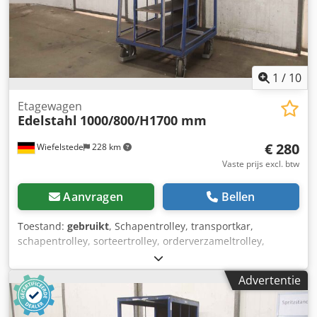
1
/
10
Etagewagen
Edelstahl
1000/800/H1700 mm
€ 280
Wiefelstede
228 km
Vaste prijs excl. btw
Aanvragen
Bellen
Toestand:
gebruikt
, Schapentrolley, transportkar,
schapentrolley, sorteertrolley, orderverzameltrolley,
mobiele schappen, rektrolley, borduurtrolley -
Transportwagen: Orderverzamelwagen Etagewagen -
Advertentie
Schappen: 9 schuin geplaatste schappen -
Draadafmetingen: zie foto's Dodpfx Adorri S Depeck -
Onderstel: 4 zwenkwielen -Totale afmetingen: