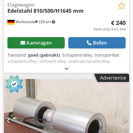
Etagewagen
Edelstahl
810/500/H1645 mm
€ 240
Wiefelstede
228 km
Vaste prijs excl. btw
Aanvragen
Bellen
Toestand:
goed (gebruikt)
, Schapentrolley, transportkar,
schapentrolley, sorteertrolley, orderverzameltrolley,
mobiele schappen, rektrolley, borduurtrolley -
Transportwagen: Orderverzamelwagen Etagewagen -
Advertentie
Schappen: 2 schuin geplaatste schappen Dcsdpsrri Skjfx
Adpjk -Afmetingen legborden: zie foto's -Onderstel: 4
zwenkwielen -Totale afmetingen: 810/500/H1645 mm -
Gewicht: 63 kg