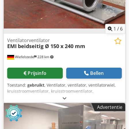
1
/
6
Ventilatorventilator
EMI
beidseitig Ø 150 x 240 mm
Wiefelstede
228 km
Prijsinfo
Bellen
Toestand:
gebruikt
, Ventilator, ventilator, ventilatorwiel,
kruisstroomventilator, kruisstroomventilator,
kruisstroomventilator, rolventilator -Ventilator Tangentiële
ventilator -Motor: EMI 105B-50110/3 -Spanning: 230V /
Advertentie
110/300 W / 1100 rpm Dodpfxsunn H Ee Adpsck -
Ventilatorwiel: Ø 150 x 240 mm aan beide zijden -
Afmetingen: 1040/220/H200 mm -Gewicht: 10 kg