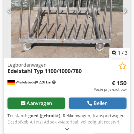
1
/
3
Legbordenwagen
Edelstahl
Typ 1100/1000/780
€ 150
Wiefelstede
228 km
Vaste prijs excl. btw
Aanvragen
Bellen
Toestand:
goed (gebruikt)
, Rekkenwagen, transportwagen
Dcsdpfxob A I Nzj Adpek -Materiaal: volledig uit roestvrij
staal 4301 -Afmetingen: 1100/1000/H780 mm -