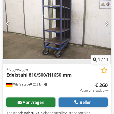
1000/800/H1700 mm -Gewicht: 103 kg
1
/
11
Etagewagen
Edelstahl
810/500/H1650 mm
€ 260
Wiefelstede
228 km
Vaste prijs excl. btw
Aanvragen
Bellen
Toestand:
gebruikt
, Schapentrolley, transportkar,