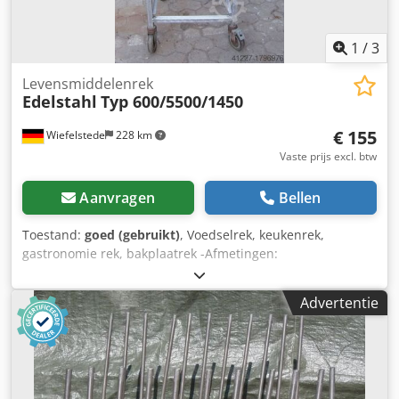
1
/
3
Levensmiddelenrek
Edelstahl
Typ 600/5500/1450
€ 155
Wiefelstede
228 km
Vaste prijs excl. btw
Aanvragen
Bellen
Toestand:
goed (gebruikt)
, Voedselrek, keukenrek,
gastronomie rek, bakplaatrek -Afmetingen:
600/5500/H1450 mm -Afstand tussen schappen: 190 mm -
Tussenmaat: 485 mm Dcedpfx Ajb A I Nujdpek -Materiaal:
Advertentie
roestvrij staal -Gewicht: 42 kg