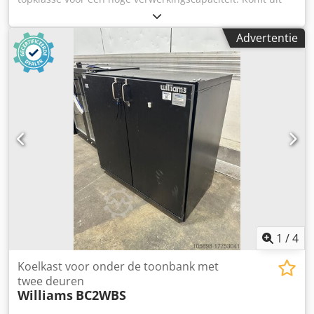
het Wembley Football Stadium waar het borden waste voor
de horeca. Mooie staat en met opties Djdpfx Ajvd
Advertentie
Eiyedpock
1
/
4
Koelkast voor onder de toonbank met
twee deuren
Williams
BC2WBS