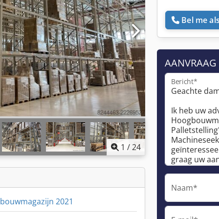
Bel me als
AANVRAAG
Bericht*
1
/
24
Naam*
gbouwmagazijn 2021