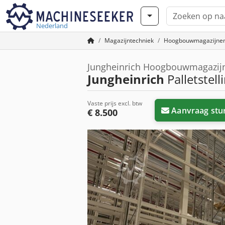
Nederland
Magazijntechniek
Hoogbouwmagazijne
Jungheinrich Hoogbouwmagazij
Jungheinrich
Palletstell
Vaste prijs excl. btw
Aanvraag stu
€ 8.500