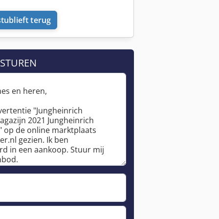
tublieft terug
 STUREN