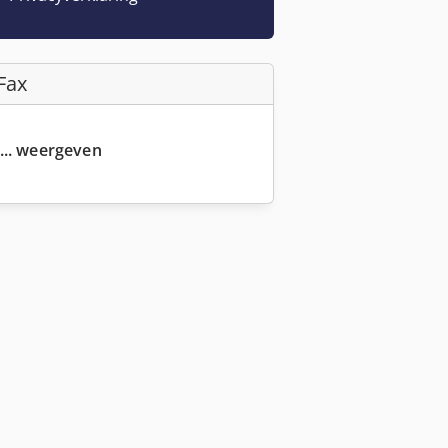
Fax
... weergeven