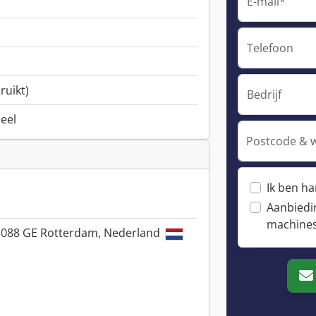
E-mail*
Telefoon
ruikt)
Bedrijf
neel
Postcode & 
Ik ben h
Aanbiedi
machine
3088 GE Rotterdam, Nederland