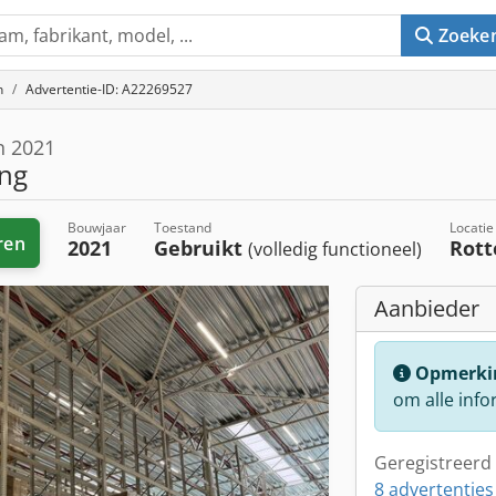
Zoeke
n
Advertentie-ID: A22269527
n 2021
ing
Bouwjaar
Toestand
Locatie
ren
2021
Gebruikt
Rot
(volledig functioneel)
Aanbieder
Opmerki
om alle info
Geregistreerd 
8 advertenties