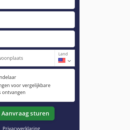
Land
woonplaats
andelaar
ngen voor vergelijkbare
s ontvangen
Aanvraag sturen
Privacyverklaring