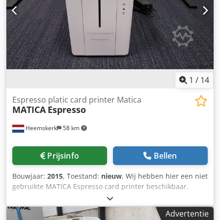
3.100 kg Brutogewicht: 3.700 kg.
1
/
14
Espresso platic card printer Matica
MATICA
Espresso
Heemskerk
58 km
Prijsinfo
Bellen
Bouwjaar:
2015
, Toestand:
nieuw
, Wij hebben hier een niet
gebruikte MATICA Espresso card printer beschikbaar.
Bouwjaar 2015 en heeft al die tijd in onze showroom
gestaan. Heeft slechts 10 kaarten geprint. Wij zijn hier tot
Advertentie
de conclusie gekomen dat dit soort machines niet bij onze