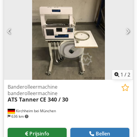
worden. prijs op aanvraag Dodpfsym A Uvjx Ak Eskr
1
/
2
Banderolleermachine
banderolleermachine
ATS Tanner
CE 340 / 30
Kirchheim bei München
636 km
Prijsinfo
Bellen