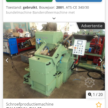
Toestand:
gebruikt
, Bouwjaar:
2001
, ATS-CE 340/30
bundelmachine Banderolleermachine met
temperatuurlassen Bandbreedte 30 mm Papier en folie
mogelijk als bandmateriaal Instelling koeltijd Extra's:
Advertentie
Jumbo-dispenser 2 stuks beschikbaar. Djdpfx Akevthwfj
Eskr Prijs excl. BTW EXW. Alle verklaringen zonder garantie.
Onder voorbehoud van voorafgaande verkoop.
dealerbedrijf. De verkoop vindt plaats onder uitsluiting van
iedere garantie.
1
/
20
Schroefproductiemachine