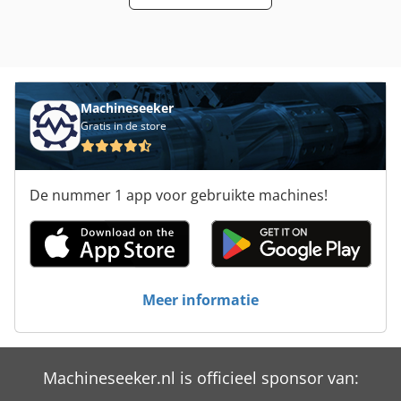
diameter 45 mm Gereedschapsvrijloopcirkel 112 - 250 mm
Max. groefdiepte 35 mm Verstelweg axiaal 45 mm
Gedeelde druk-balk voor de bovenste spindel, verstelbaar
en wegklapbaar, pneumatisch 5. Spindel horizontaal
boven als zaagspindel Remmotor 37 kW, 5000 toeren/min
Machineseeker
Diameter 45 mm Verstelweg axiaal gereduceerd tot 25 mm
Gratis in de store
Gereedschapsvrijloopcirkel 112 - 250 mm Max. zaagdiepte
35 mm Verstelweg axiaal 45 mm Gedeelde druk-balk voor
de bovenste spindel, verstelbaar en wegklapbaar,
pneumatisch 6. Spindel horizontaal onder als zaagspindel
De nummer 1 app voor gebruikte machines!
Remmotor 30 kW, 5000 toeren/min Verstelweg axiaal
gereduceerd tot 25 mm Diameter 45 mm
Gereedschapsvrijloopcirkel 112 - 250 mm Max. zaagdiepte
35 mm Verstelweg axiaal 45 mm Alle groefspindels met
hoogwaardige lagers Elektronische voorfeed 7,5 kW
Verstelweg van de voorfeedrollen ten opzichte van de
Meer informatie
linker spindel, axiaal 35 mm Verkorte rollerafstand ten
opzichte van de rechter spindels Lengtemeter, elektrisch,
met 2 tellers Korte inlooptafel (1,2 m) met 2 aangedreven
rollen boven de tafel 1 aangedreven, getande rol in de
Machineseeker.nl is officieel sponsor van:
tafel, zijdelingse aandrukrol Automatische Waxilitpomp /