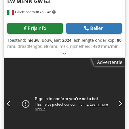
EW MENN
GW 63
Calolziocorte
768 km
Prijsinfo
Bellen
Toestand:
nieuw
, Bouwjaar:
2024
, ash lengte onder kop:
80
mm
, draadlengte:
55 mm
, max. rijsnelheid:
480 mm/min
,
E.W. dieplader inrijgmachine MENN GW63 Volledig
gereviseerd tot nieuw. Nieuwe geleiders, vibrator, nieuwe
Advertentie
trilafzuiging. Nieuw elektrisch systeem met omvormer en
PLC M8x80/55 mm. 480 ppm. Draaddiameters (min./max.):
3 - 8 mm. Dksdpot Uucaofx Ak Esr Rietlengte: 115/130 mm.
Te bezichtigen en te testen c/o HBR srl - Calolziocorte (LC)