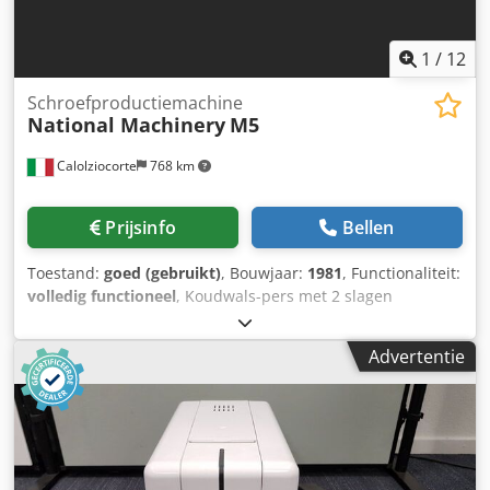
1
/
12
Schroefproductiemachine
National Machinery
M5
Calolziocorte
768 km
Prijsinfo
Bellen
Toestand:
goed (gebruikt)
, Bouwjaar:
1981
, Functionaliteit:
volledig functioneel
, Koudwals-pers met 2 slagen
NATIONAL M5 Voor productie van gedeeltelijk
geperforeerde onderdelen Volledig functioneel Recent
Advertentie
gereviseerd! Nieuwe elektrische installatie. Aantal
matrijzen: 1 Aantal stuks per min.: 300 Dedetxni Nspfx Ak
Eokr Lengte klinknagel: 20 mm Max. ponsdiepte: 5 mm
Afsnijdiameter: 5 mm Benodigde vloeroppervlakte
(breedte): 1.300 mm Benodigde vloeroppervlakte (lengte):
2.690 mm Vermogen hoofdmotor: 7,5 kW Netto gewicht: