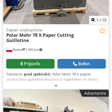
1
/
10
Papier snijmachine
Polar Mohr 78 X
Paper Cutting
Guillotine
Radom
1.093 km
Prijsinfo
Bellen
Toestand:
goed (gebruikt)
, Polar Mohr 78 X papier
snijmachine guillotine Machine is nagekeken en direct
inzetbaar, in perfecte staat. Bouwjaar: 2008. Technische
specificaties: Snijbreedte: 780 mm Stapelhoogte: 120 mm
Advertentie
15" LCD-display 400V stroomvoorziening Dedpfx Akszgdafs
Eskr Gewicht: 1400 kg Zijtafels Chromen tafeloppervlak
Tafelverlichting en optische snijlijn Traploos instelbare
druk Extra afdekkingen voor achtertafel Reserve mes,