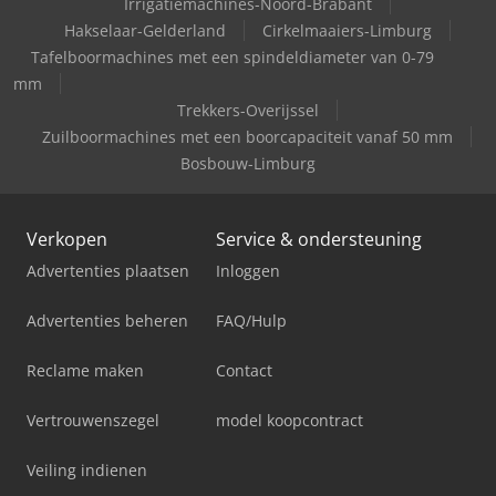
Irrigatiemachines-Noord-Brabant
als voorbeeld en geven niet de daadwerkelijke
leveringsomvang weer Betalingsvoorwaarden: Prijzen
Hakselaar-Gelderland
Cirkelmaaiers-Limburg
exclusief wettelijke BTW, betaling voorafgaand aan
Tafelboormachines met een spindeldiameter van 0-79
afhaling of verzending Leveringsvoorwaarden: af locatie
mm
Trekkers-Overijssel
Zuilboormachines met een boorcapaciteit vanaf 50 mm
Bosbouw-Limburg
Verkopen
Service & ondersteuning
Advertenties plaatsen
Inloggen
Advertenties beheren
FAQ/Hulp
Reclame maken
Contact
Vertrouwenszegel
model koopcontract
Veiling indienen