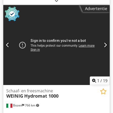
Advertentie
1
/
19
Schaaf- en freesmachine
WEINIG
Hydromat 1000
Bozen
766 km