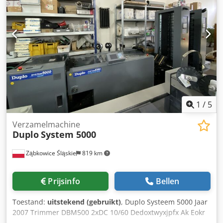
snijlatten, aanslagblok en gereedschap.
1
/
5
Verzamelmachine
Duplo
System 5000
Ząbkowice Śląskie
819 km
Prijsinfo
Bellen
Toestand:
uitstekend (gebruikt)
, Duplo Systeem 5000 Jaar
2007 Trimmer DBM500 2xDC 10/60 Dedoxtwyxjpfx Ak Eokr