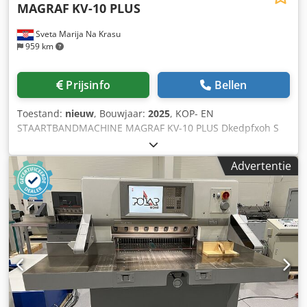
MAGRAF
KV-10 PLUS
Sveta Marija Na Krasu
959 km
Prijsinfo
Bellen
Toestand:
nieuw
, Bouwjaar:
2025
, KOP- EN
STAARTBANDMACHINE MAGRAF KV-10 PLUS Dkedpfxoh S
Uv Ee Ak Eer
Advertentie