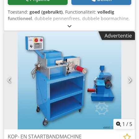
proces van een afstand in de gaten te houden en het
blauwe LED licht in de card hopper deur toont altijd de
Toestand:
goed (gebruikt)
, Functionaliteit:
volledig
voor invoer beschikbare kaarten. Iedere Matica Espresso II
functioneel
, dubbele pennenfrees, dubbele boormachine,
is voorzien van een rear output hopper om volledige card
stapsgewijs Dodow A A E Iopfx Ak Eskr uitgerust met: 1+1
runs op te vangen indien noodzakelijk, wat de
zagen 1+1 freesgroep 1+1 boorgroep max. lengte: 2500
Advertentie
doorvoersnelheid voor grotere volumes verbetert. In de
mm
standaard opzet is de front-side input en -output zeer
gemakkelijk voor situaties waar beperkte ruimte
beschikbaar is, zoals op een bureau, in een kast of onder
een balie. De Matica Espresso II printer heeft de
uitbreidingsmogelijkheid voor inline encoders voor
magnetische strip, contact chip of contactless smart card.
Hiermee kan de functionaliteit tot een maximum worden
benut. Er kan eenvoudig een printer samengesteld worden
die perfect past bij de wensen en eisen, aangezien de
printer Matica Espresso II een grote hoeveelheid opties
biedt. Indien de eisen in de toekomst hoger komen te
liggen, dan is er nog steeds de mogelijkheid om de
bestaande printer-configuratie uit te breiden met
1
/
5
aanvullende functies.
KOP- EN STAARTBANDMACHINE