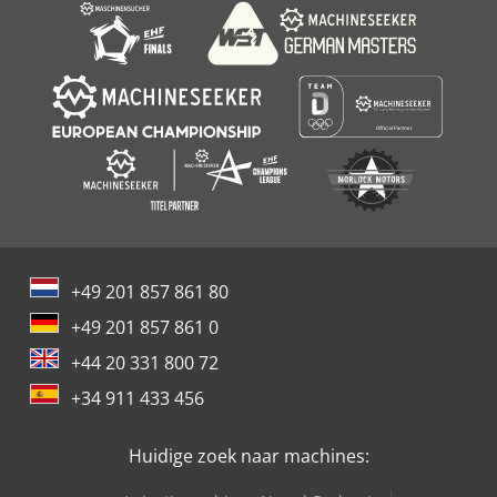
smeermiddelpomp Machine met 4-rollen uitvoertafel,
pendelassen verlengd tot 200 mm 2 aangedreven, getande
rollen in de uitvoertafel 2 aangedreven, getande rollen in
de machinetafel Drukbalk voor en afvoer na de bovenste
spindel met mechanische digitale aanduiding DigiSet
(digitale dubbele aanduiding) voor de linker- en bovenste
spindels Elektrische hoogteverstelling van de bovenste
spindels en de voorfeed Verkoop in opdracht van de klant,
af locatie in de buurt van 39100 Bozen (Italië), zonder
demontage, zonder transport en installatie Demontage,
belading en transport door ons optioneel mogelijk Fouten
in de beschrijving en prijs voorbehouden Om mogelijke
+49 201 857 861 80
misverstanden te voorkomen, is een bezichtiging ter
plaatse mogelijk en aanbevolen, na het maken van een
+49 201 857 861 0
afspraak Verkoop geschiedt in de staat waarin het zich
+44 20 331 800 72
bevindt Technische gegevens, beschrijving van de staat,
bouwjaar en leveringsomvang conform
+34 911 433 456
fabrikantenprospectus of vorige eigenaar, zonder garantie
Tussentijdse verkoop voorbehouden Bij gebruikte
Huidige zoek naar machines:
machines wordt elke garantie uitgesloten, er geldt:
"gekocht zoals bezichtigd" Afbeeldingen en video's dienen