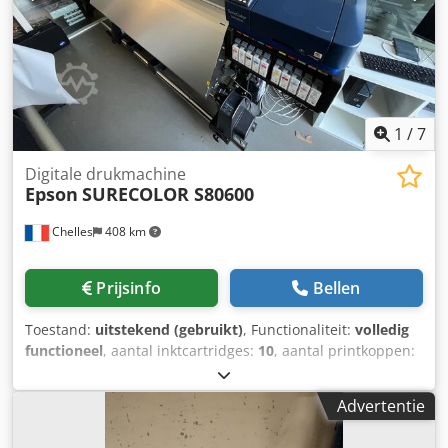
1
/
7
Digitale drukmachine
Epson
SURECOLOR S80600
Chelles
408 km
Prijsinfo
Bellen
Toestand:
uitstekend (gebruikt)
, Functionaliteit:
volledig
functioneel
, aantal inktcartridges:
10
, aantal printkoppen:
2
, EPSON SureColor S80600 10.000 m² Caldera RIP Summa
S1D140 plotter 2 nieuwe printkoppen, minder dan 6
Advertentie
maanden oud in zeer goede staat, kan op aanvraag voor
transport worden klaargemaakt en in een kist verpakt