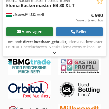
Eloma Backermaster heteluchtoven
Eloma
Backermaster EB 30 XL T
€ 990
Vácegres
1.122 km
Vaste prijs excl. btw
Aanvragen
Bellen
Toestand:
direct inzetbaar (gebruikt)
, Eloma Backermaster
EB 30 XL T heteluchtoven. 5 stuks Eloma ovens te koop. De
prijs is per stuk. Direct gebruiksklaar. Gevestigd in
Vácegres, Hongarije (EU). Cjdoyldakjpfx Anzeha