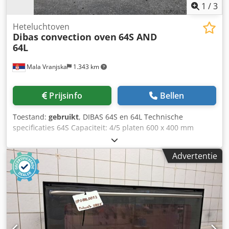
1
/
3
Heteluchtoven
Dibas convection oven
64S AND
64L
Mala Vranjska
1.343 km
Prijsinfo
Bellen
Toestand:
gebruikt
, DIBAS 64S en 64L Technische
specificaties 64S Capaciteit: 4/5 platen 600 x 400 mm
Plaatafstand: 100 / 80 mm Afmetingen (automatische
deur): 930 x 1010 x 700 mm Afmetingen (handmatige
Advertentie
deur): 930 x 1055 x 700 mm Spanning: 400 V 3N/PE Csdpfx
Aoy Avpmenzjha Frequentie: 50 Hz Stroomsterkte: 13,9 A
Vermogen: 9,6 kW Gewicht: 136 / 143 kg (cascade passief)
Gewicht: 134 / 141 kg (cascade actief) Gewicht: 119 / 126 kg
(pijpdamp) Stoomtype: cascade (optioneel), pijpdamp
(standaard/optioneel) Waterdruk: 150 – 600 kPa Technische
specificaties 64L Capaciteit: 8/10 platen 600 x 400 mm