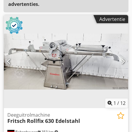
advertenties.
Advertentie
1
/
12
Deeguitrolmachine
Fritsch
Rollfix 630 Edelstahl
Babenhausen
353 km