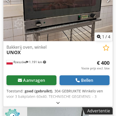
Plaatafstand: 100 / 80 mm Afmetingen (automatische
deur): 930 x 1010 x 1100 mm Afmetingen (handmatige
deur): 930 x 1055 x 1100 mm Spanning: 400 V 3N/PE
Frequentie: 50 Hz Stroomsterkte: 27,5 A Vermogen: 19 kW
Gewicht: 205 / 212 kg (cascade passief) Gewicht: 200 / 207
kg (cascade actief) Gewicht: 170 / 177 kg (pijpdamp)
Stoomtype: cascade (optioneel), pijpdamp
1
/
4
(standaard/optioneel) Waterdruk: 150 – 600 kPa
Bakkerij oven, winkel
UNOX
€ 400
Rzeszów
1.191 km
Vaste prijs excl. btw
Aanvragen
Bellen
Toestand:
goed (gebruikt)
, 304 GEBRUIKTE Winkelo ven
voor 3 bakplaten 60x40. TECHNISCHE GEGEVENS: - 3
bakplaten 60x40. EXTERNE AFMETINGEN (in cm): - hoog. 46,
- breed. 84, - lang. 75. Chedjyi Enqjpfx Anzja Beschikbare
Advertentie
betaalde opties: transport. De vermelde prijs is de netto