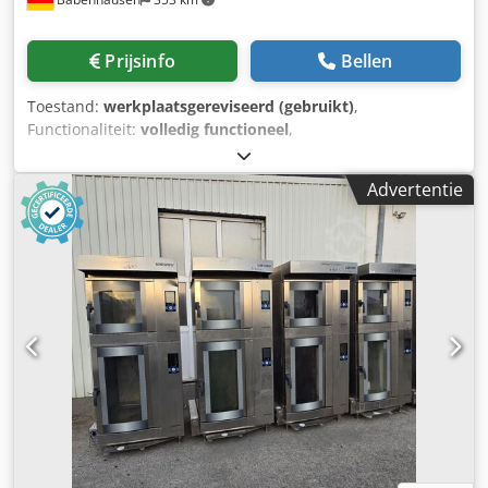
Prijsinfo
Bellen
Toestand:
werkplaatsgereviseerd (gebruikt)
,
Functionaliteit:
volledig functioneel
,
transportbandbreedte:
615 mm
, totale breedte:
2.800 mm
,
totale lengte:
1.230 mm
, ingangsspanning:
400 V
,
Advertentie
ingangsfrequentie:
50 Hz
, DGUV gecertificeerd tot:
07/2027
, jaar van de laatste revisie:
2026
, opening breedte:
30 mm
, werkbreedte:
615 mm
, benodigde ruimte lengte:
1.230 mm
, benodigde breedte:
2.800 mm
, type
ingangsstroom:
driefasig
, Uitrolmachine Fritsch Rollfix 3W
630 Voor alle soorten deeg om uit te rollen en te toureren
Uitvoering in roestvrij staal Handmatige bediening & 3-
traps automatische instelling Mobiele deeguitrolmachine
Met hand- en voetbediening Drukplaat verstelbaar voor
langrolvormer/broodlangvormer Alleen bij ons DGUV V3-
gekeurd Aansluiting: 400V, 16A-CEE stekker Afmetingen:
2800 x 1230 mm (B x D) Cedpjzbz Hgefx Anzeha Gebruikte
machine & SAB-gekeurd Met garantie