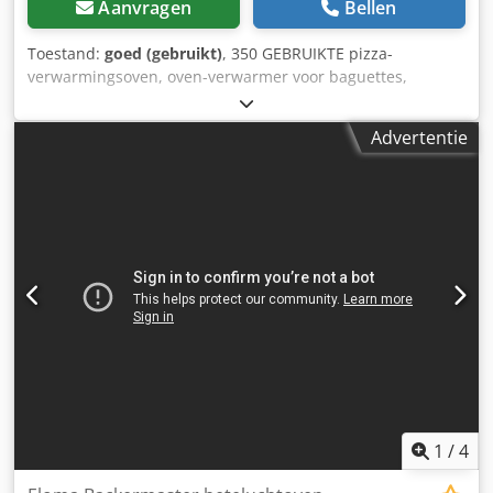
Aanvragen
Bellen
Toestand:
goed (gebruikt)
, 350 GEBRUIKTE pizza-
verwarmingsoven, oven-verwarmer voor baguettes,
verwarmingsunit TECHNISCHE GEGEVENS: - vermogen 3,6
kW - spanning 230 V. BUITENAFMETINGEN (in cm): -
Advertentie
breedte: 60, - hoogte: 53, - lengte: 60 Het apparaat is ter
bezichtiging beschikbaar in ons magazijn (36-068 Bachórz,
Polen). Betaalde opties beschikbaar: transport. De
vermelde prijs is de netto prijs per oven. Cedpjywh Dxefx
Anzsha WIJ SPREKEN ENGELS, DUITS, FRANS, RUSSISCH EN
OEKRAÏENS. In ons magazijn hebben wij veel bakkerijovens
op voorraad: etageovens, rotatieovens, gas, olie, elektrisch,
van diverse merken. Wij bieden ook machines,
bakkerijapparatuur, broodjes- en broodlijnen. Bekijk ons
volledige actuele aanbod op ons Bakeres-profiel.
1
/
4