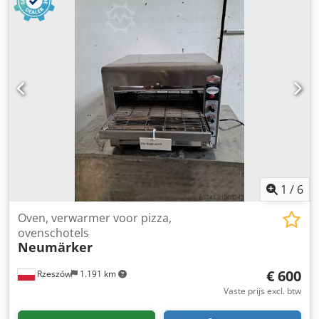
prijs per oven. WIJ SPREKEN ENGELS, DUITS, FRANS,
RUSSISCH, OEKRAÏENS.
1
/
6
Oven, verwarmer voor pizza,
ovenschotels
Neumärker
€ 600
Rzeszów
1.191 km
Vaste prijs excl. btw