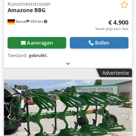
Kunstmeststrooier
Amazone
BBG
€ 4.900
Kassel
304 km
Vaste prijs excl. btw
Aanvragen
Bellen
Toestand:
gebruikt
,
Advertentie