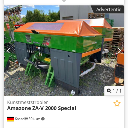
elektronisch weegsysteem / instelsysteem voor
Advertentie
inleidmechanisme. Profi-weegsysteem inbouwdelen voor
ZA basismachines. LED / Achterverlichting handmatig.
Dcedpfx Acst A Udgj Tek
1
/
1
Kunstmeststrooier
Amazone
ZA-V 2000 Special
Kassel
304 km