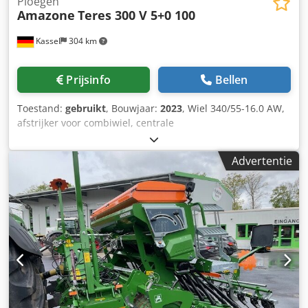
Ploegen
Amazone
Teres 300 V 5+0 100
Kassel
304 km
Prijsinfo
Bellen
Toestand:
gebruikt
, Bouwjaar:
2023
, Wiel 340/55-16.0 AW,
afstrijker voor combiwiel, centrale
ontlastingsdrukverstelling / ploeglichaam STU 40,
schaarblad 430, HD-schaarpunt, gekarteld schijfkouters D
Advertentie
500, 1x gekarteld / voorbereiding voor verlichting / Djdpst
Eay Eefx Ac Teck