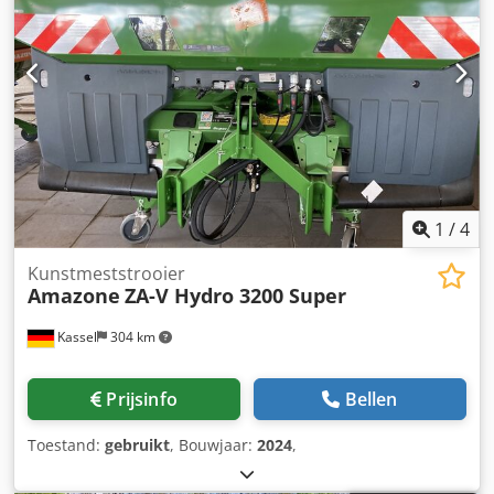
1
/
4
Kunstmeststrooier
Amazone
ZA-V Hydro 3200 Super
Kassel
304 km
Prijsinfo
Bellen
Toestand:
gebruikt
, Bouwjaar:
2024
,