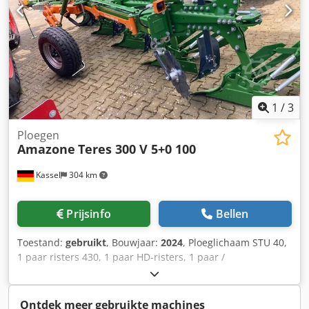
1
/
3
Ploegen
Amazone
Teres 300 V 5+0 100
Kassel
304 km
Prijsinfo
Bellen
Toestand:
gebruikt
, Bouwjaar:
2024
, Ploeglichaam STU 40,
1 paar risters 430, 1 paar HD-risters, 1 paar /
voorschoffelsteel voor framehoogte 80 voor hydraulische
overbelastingsbeveiliging voorschoffel M2, 1 paar /
schijfkouterhouder schijfkouter D 500 gekarteld
Ontdek meer gebruikte machines