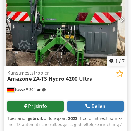
1
/
7
Kunstmeststrooier
Amazone
ZA-TS Hydro 4200 Ultra
Kassel
304 km
Prijsinfo
Bellen
Toestand:
gebruikt
, Bouwjaar:
2023
, Hoofdruit rechts/links
met TS automatische rolbeugel L, gedeeltelijke inrichting /
zwenkbaar, fabrieksmatig gemonteerd. Hellingsensor voor