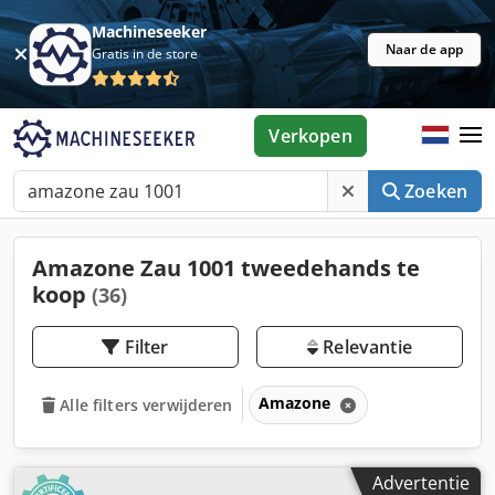
Machineseeker
Naar de app
Gratis in de store
Verkopen
Zoeken
Amazone Zau 1001 tweedehands te
koop
(36)
Filter
Relevantie
Amazone
Alle filters verwijderen
Advertentie