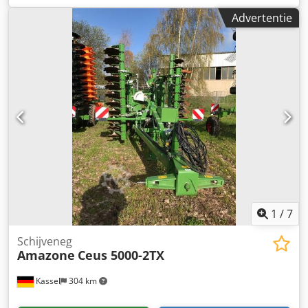
opzetbak S 2000 inbouwdelen voor / ZA-basismachines
Advertentie
aftakas met wrijvingskoppeling spatbord L en ladders /
LED-achterverlichting Dcsdpfjt Dwibex Ac Tjk
1
/
7
Schijveneg
Amazone
Ceus 5000-2TX
Kassel
304 km