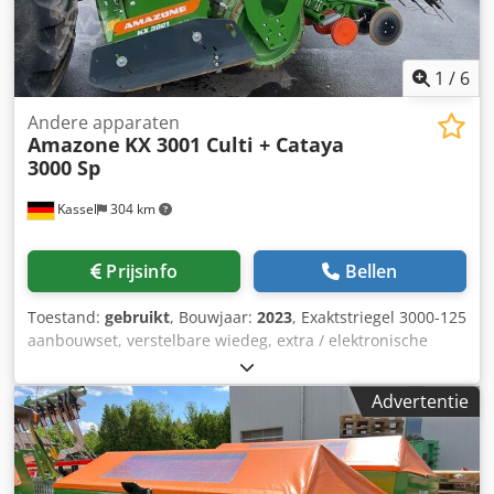
1
/
6
Andere apparaten
Amazone
KX 3001 Culti + Cataya
3000 Sp
Kassel
304 km
Prijsinfo
Bellen
Toestand:
gebruikt
, Bouwjaar:
2023
, Exaktstriegel 3000-125
aanbouwset, verstelbare wiedeg, extra / elektronische
spooraanduiding 3000 AmaDrill 2 voor Cataya, radarsensor
/ internationaal, analoge werkpositie sensor, elektrische
Advertentie
werkgangenschakeling / stuurventiel en hydraulische
werkgangen. Djdpetgpggjfx Ac Tjck