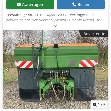
Aanvragen
Bellen
Toestand:
gebruikt
, Bouwjaar:
2003
, Keerringwals met
gekartelde schijven vooraan (nieuw) / Dcjdpfx Acstqd Tlo
Tsk
Advertentie
1
/
6