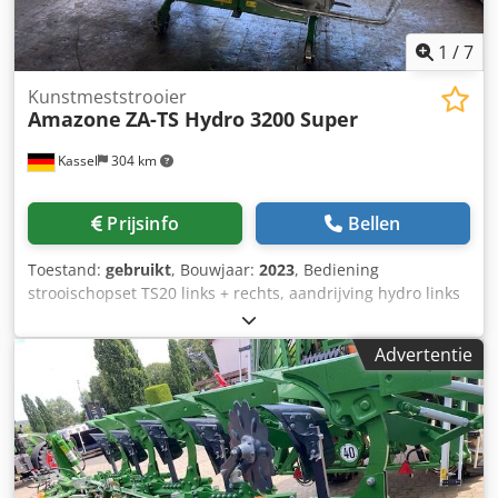
1
/
7
Kunstmeststrooier
Amazone
ZA-TS Hydro 3200 Super
Kassel
304 km
Prijsinfo
Bellen
Toestand:
gebruikt
, Bouwjaar:
2023
, Bediening
strooischopset TS20 links + rechts, aandrijving hydro links
+ rechts met Auto TS / en FlowControl hoofdschijf links +
rechts met AutoTS, buisbeschermbeugel, rol- en
Advertentie
parkeerinrichting draaibaar, werkverlichting,
hellingssensor voor weegsysteem / 16 stuks EasyCheck-
Dodot A Tzwjpfx Ac Tsck