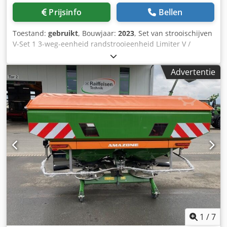
Prijsinfo
Bellen
Toestand:
gebruikt
, Bouwjaar:
2023
, Set van strooischijven
V-Set 1 3-weg-eenheid randstrooieenheid Limiter V /
buisbeschermer S / afrolinrichting steekbaar / strooiwerk
ZA-V / opzetbak S / 2000 cardanas met slipkoppeling /
Advertentie
inbouwonderdelen voor ZA-basismachines / vuilvanger S /
LED-verlichting Dsdpfx Aot Dwh Roc Teck
1
/
7