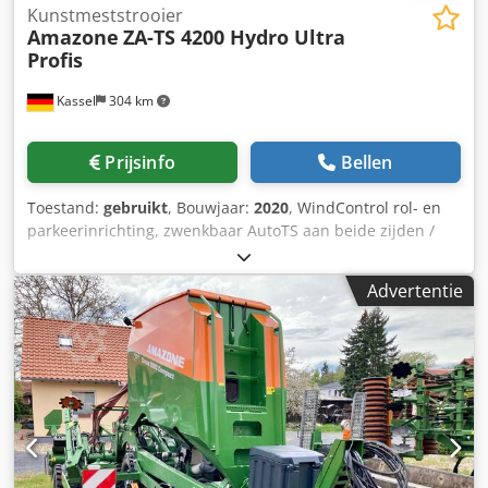
Kunstmeststrooier
Amazone
ZA-TS 4200 Hydro Ultra
Profis
Kassel
304 km
Prijsinfo
Bellen
Toestand:
gebruikt
, Bouwjaar:
2020
, WindControl rol- en
parkeerinrichting, zwenkbaar AutoTS aan beide zijden /
buisbeschermbeugel L / hellingssensor voor weegsysteem
FlowCheck / EasyCheck-matten, 16 stuks / spatborden L en
Advertentie
ladders / LED-verlichting / afdekzeil L / strooischopset TS
Dcsdpfsrxr Uyox Ac Tjk