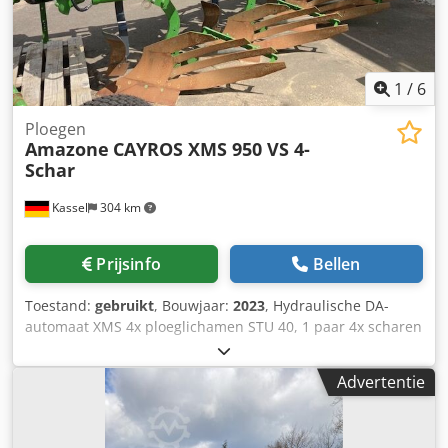
1
/
6
Ploegen
Amazone
CAYROS XMS 950 VS 4-
Schar
Kassel
304 km
Prijsinfo
Bellen
Toestand:
gebruikt
, Bouwjaar:
2023
, Hydraulische DA-
automaat XMS 4x ploeglichamen STU 40, 1 paar 4x scharen
430 HD, 1 paar aanlagbeschermers, 1 paar 4x voorscharen
M0 RH65-85 schijfkouters DM 500 voor hydraulische zware
Advertentie
steenbeveiliging, pendelend steunwiel DM680. Dedpfx
Acstvf Rwj Teck