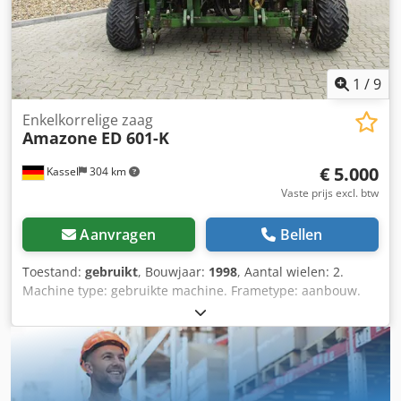
1
/
9
Enkelkorrelige zaag
Amazone
ED 601-K
€ 5.000
Kassel
304 km
Vaste prijs excl. btw
Aanvragen
Bellen
Toestand:
gebruikt
, Bouwjaar:
1998
, Aantal wielen: 2.
Machine type: gebruikte machine. Frametype: aanbouw.
Bemestingsinrichting / mestschroef. Djdpfxor Ncfqe Ac
Tjck