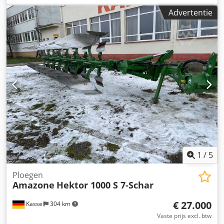
Advertentie
1
/
5
Ploegen
Amazone
Hektor 1000 S 7-Schar
€ 27.000
Kassel
304 km
Vaste prijs excl. btw