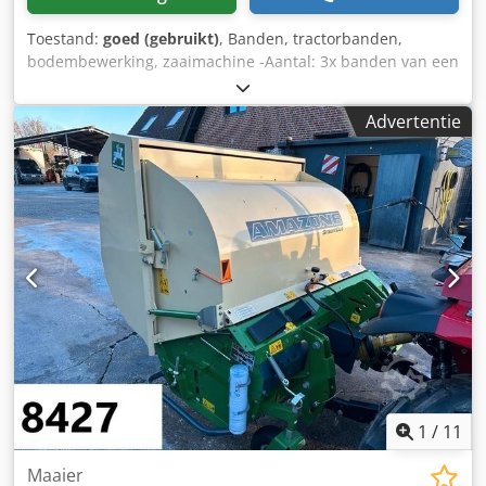
Toestand:
goed (gebruikt)
, Banden, tractorbanden,
bodembewerking, zaaimachine -Aantal: 3x banden van een
Amazone zaaimachine -Bandenmaat -Naaf: Ø 40 mm -
Afmeting: Ø 750 mm -Totaalprijs: voor 3 banden Dedpfx
Advertentie
Asb A E Ufec Tsck -Gewicht: 51 kg/stuk
1
/
11
Maaier