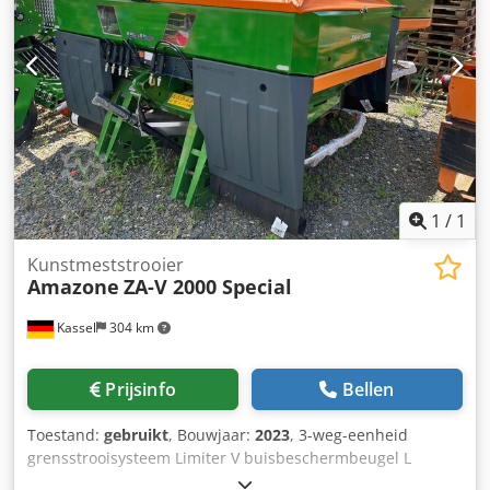
1
/
1
Kunstmeststrooier
Amazone
ZA-V 2000 Special
Kassel
304 km
Prijsinfo
Bellen
Toestand:
gebruikt
, Bouwjaar:
2023
, 3-weg-eenheid
grensstrooisysteem Limiter V buisbeschermbeugel L
mechanische / positieweergave strooimechanisme ZA-V