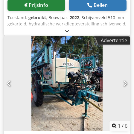
Prijsinfo
Bellen
Toestand:
gebruikt
, Bouwjaar:
2022
, Schijvenveld 510 mm
gekarteld, hydraulische werkdiepteverstelling schijvenveld,
hydraulische werkdiepteverstelling van de egalisatie-unit,
C-Mix-Ultra-tanden voor Ceus 50, hydraulische
Advertentie
werkdiepteverstelling tandenveld met hydraulische dissel,
HD SLIJTDEEL 80 mm (14/K1) Dcsdstz Tplspfx Ac Tjk
1
/
6