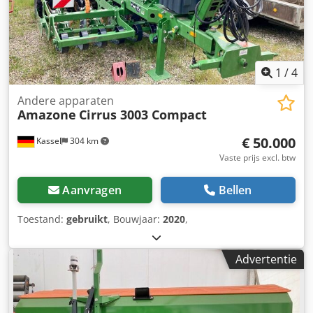
1
/
4
Andere apparaten
Amazone
Cirrus 3003 Compact
€ 50.000
Kassel
304 km
Vaste prijs excl. btw
Aanvragen
Bellen
Toestand:
gebruikt
, Bouwjaar:
2020
,
Advertentie