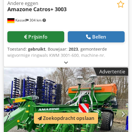
Andere eggen
Amazone
Catros+ 3003
Kassel
304 km
Prijsinfo
Bellen
Toestand:
gebruikt
, Bouwjaar:
2023
, gemonteerde
wigvormige ringwals KWM 3001-600, machine-nr.
KW00059843, set lagering voor / wals - aanbouw compacte
schijveneg, schijvendraagveld voor Catros hydraulische /
Advertentie
werkdiepteverstelling, LED-verlichting voor de weg voor
starre machines / schijf Dedpfx Aer Ty N Ejc Tock
Zoekopdracht opslaan