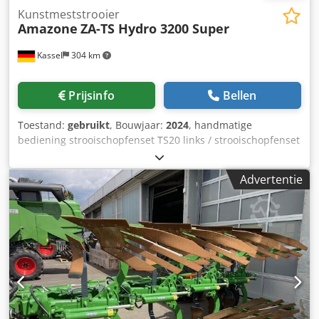
Kunstmeststrooier
Amazone
ZA-TS Hydro 3200 Super
Kassel
304 km
Prijsinfo
Bellen
Toestand:
gebruikt
, Bouwjaar:
2024
, handmatige
bediening strooischopfenset TS20 links / strooischopfenset
TS20 rechts, hydraulische aandrijving links met AutoTS en
FlowControl ProfiSPro, hydraulische aandrijving rechts met
Advertentie
AutoTS en FlowControl ProfiSPro, hoofdschijf links met
AutoTS / hoofdschijf rechts Dcsdpfxetrdzwe Ac Tjk