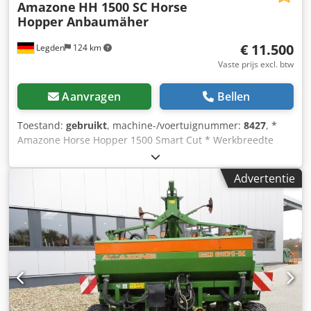
Amazone
HH 1500 SC Horse
Hopper Anbaumäher
€ 11.500
Legden
124 km
Vaste prijs excl. btw
Aanvragen
Bellen
Toestand:
gebruikt
, machine-/voertuignummer:
8427
, *
Amazone Horse Hopper 1500 Smart Cut * Werkbreedte
1,50 m * 1.500 l opvangbak inhoud * Tractor 3-punts
ophanging * H60 vleugelmessen * Steunwielen * Mulch-
Advertentie
inrichting * Aandrijfas met vrijloop * Opvangbak met
hydraulische bodemlediging Dcodpfsrhy H Rjx Ac Tok *
Rotatiesnelheid 2.650 tpm * Vulstandindicator -----Interne
voertuignummer: 8427 WhatsApp-support beschikbaar! Bij
vragen over het voertuig of voor meer informatie kunt u
ons gemakkelijk via WhatsApp bereiken Whatsapp
Whatsapp ----Fouten & tussentijdse verkoop
voorbehouden.