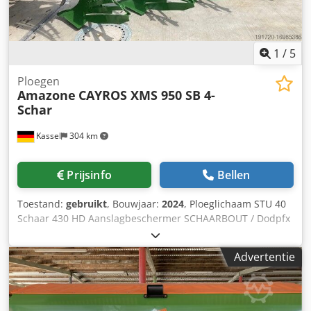
1
/
5
Ploegen
Amazone
CAYROS XMS 950 SB 4-
Schar
Kassel
304 km
Prijsinfo
Bellen
Toestand:
gebruikt
, Bouwjaar:
2024
, Ploeglichaam STU 40
Schaar 430 HD Aanslagbeschermer SCHAARBOUT / Dodpfx
Acsuhnlmo Tsck
Advertentie