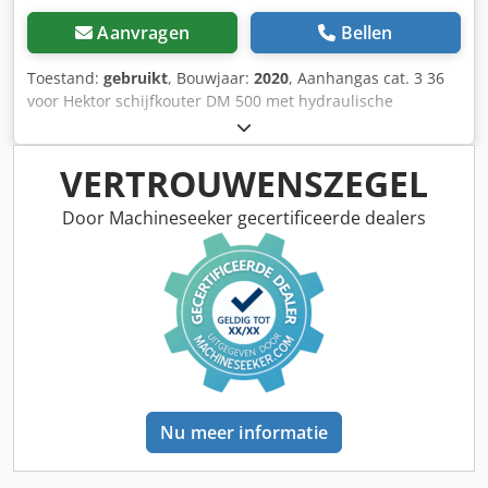
Aanvragen
Bellen
Toestand:
gebruikt
, Bouwjaar:
2020
, Aanhangas cat. 3 36
voor Hektor schijfkouter DM 500 met hydraulische
steenbeveiliging / zware voorschar G1 instelbaar, LED-
verlichting achter, markering vooraan / diefstalbeveiliging
typegoedkeuring-EU 40 km/u – volledige wentelploeg voor
VERTROUWENSZEGEL
aanhanger – RH 82 / uitbreidbaar Dcodpfxjthk U Ts Ac Tsk
Door Machineseeker gecertificeerde dealers
Nu meer informatie