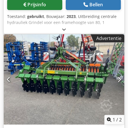
Prijsinfo
Bellen
Toestand:
gebruikt
, Bouwjaar:
2023
, Uitbreiding centrale
hydrauliek Grindel voor een framehoogte van 80, 1
ploegeenheid STW / 35, 1 paar risters 430, 1 paar HD-
schoenpunten, 1 paar insteekplaat voor STW / 35, 1 paar
Advertentie
schijfkouters voor Variopf schijfkouter D 500, gekarteld
en/of geveerd, 1 Dcjdjr Ucigepfx Ac Tek
1
/
2