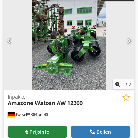
1
/
2
Inpakker
Amazone
Walzen AW 12200
Kassel
304 km
Prijsinfo
Bellen