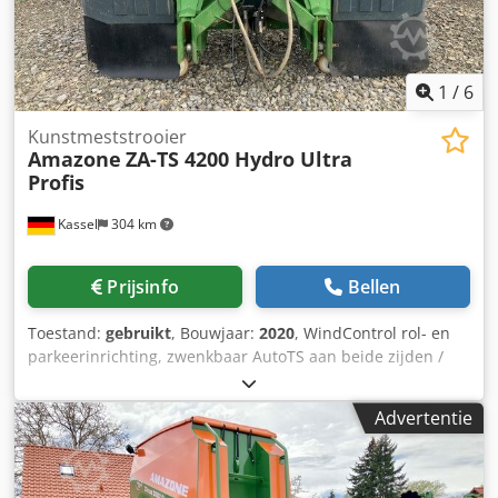
1
/
6
Kunstmeststrooier
Amazone
ZA-TS 4200 Hydro Ultra
Profis
Kassel
304 km
Prijsinfo
Bellen
Toestand:
gebruikt
, Bouwjaar:
2020
, WindControl rol- en
parkeerinrichting, zwenkbaar AutoTS aan beide zijden /
buisbeschermbeugel L / hellingssensor voor weegsysteem
FlowCheck / EasyCheck-matten, 16 stuks / spatborden L en
Advertentie
ladders / LED-verlichting / afdekzeil L / strooischopset TS
Coderxr Uyepfx Ahaoha