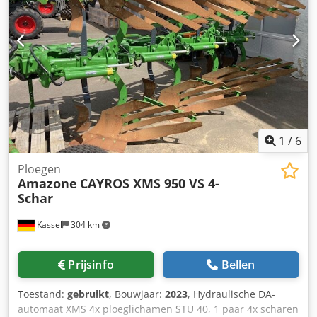
1
/
6
Ploegen
Amazone
CAYROS XMS 950 VS 4-
Schar
Kassel
304 km
Prijsinfo
Bellen
Toestand:
gebruikt
, Bouwjaar:
2023
, Hydraulische DA-
automaat XMS 4x ploeglichamen STU 40, 1 paar 4x scharen