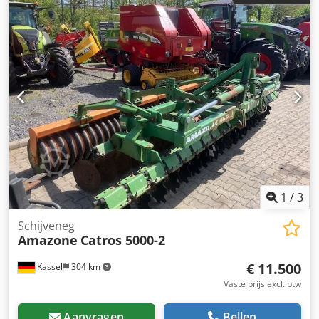
1
/
3
Schijveneg
Amazone
Catros 5000-2
€ 11.500
Kassel
304 km
Vaste prijs excl. btw
Aanvragen
Bellen