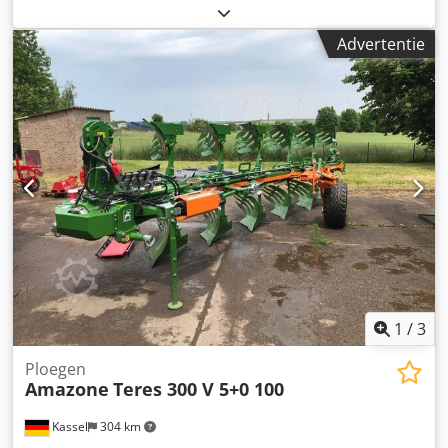
430 HD, 1 paar aanlagbeschermers, 1 paar 4x voorscharen
M0 RH65-85 schijfkouters DM 500 voor hydraulische zware
Advertentie
steenbeveiliging, pendelend steunwiel DM680. Chedpfx
Astvf Rwjhasa
1
/
3
Ploegen
Amazone
Teres 300 V 5+0 100
Kassel
304 km