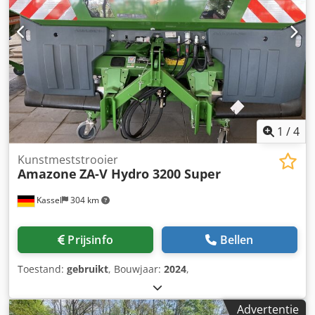
1
/
4
Kunstmeststrooier
Amazone
ZA-V Hydro 3200 Super
Kassel
304 km
Prijsinfo
Bellen
Toestand:
gebruikt
, Bouwjaar:
2024
,
Advertentie