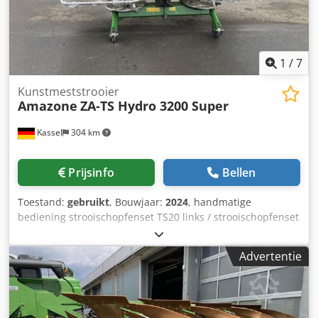
1
/
7
Kunstmeststrooier
Amazone
ZA-TS Hydro 3200 Super
Kassel
304 km
Prijsinfo
Bellen
Toestand:
gebruikt
, Bouwjaar:
2024
, handmatige
bediening strooischopfenset TS20 links / strooischopfenset
TS20 rechts, hydraulische aandrijving links met AutoTS en
FlowControl ProfiSPro, hydraulische aandrijving rechts met
Advertentie
AutoTS en FlowControl ProfiSPro, hoofdschijf links met
AutoTS / hoofdschijf rechts Chedpfx Ahstrdzweaja