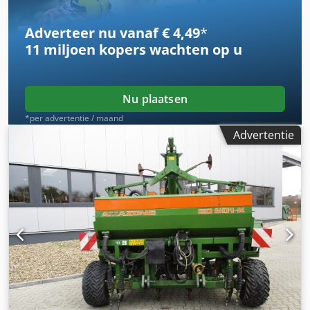
Bij vragen over het voertuig of voor meer informatie kunt u
ons gemakkelijk via WhatsApp bereiken Whatsapp
Adverteer nu vanaf € 4,49
*
Whatsapp ----Fouten & tussentijdse verkoop
11 miljoen kopers
wachten op u
voorbehouden.
Nu plaatsen
*per advertentie / maand
Advertentie