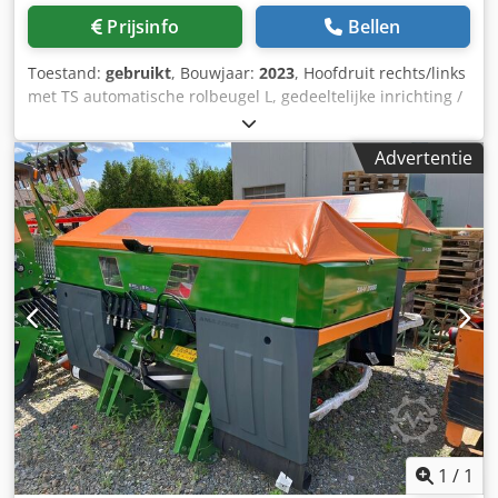
Prijsinfo
Bellen
Toestand:
gebruikt
, Bouwjaar:
2023
, Hoofdruit rechts/links
met TS automatische rolbeugel L, gedeeltelijke inrichting /
zwenkbaar, fabrieksmatig gemonteerd. Hellingsensor voor
elektronisch weegsysteem / instelsysteem voor
Advertentie
inleidmechanisme. Profi-weegsysteem inbouwdelen voor
ZA basismachines. LED / Achterverlichting handmatig.
Csdpfxjt A Udge Ahaeha
1
/
1