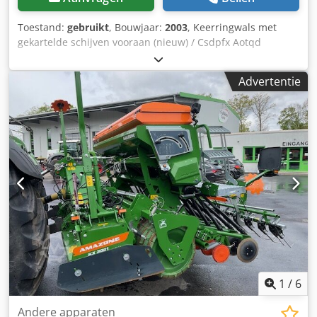
Toestand:
gebruikt
, Bouwjaar:
2003
, Keerringwals met
gekartelde schijven vooraan (nieuw) / Csdpfx Aotqd
Tlehasha
Advertentie
1
/
6
Andere apparaten