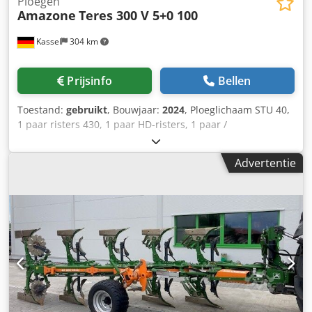
Ploegen
Amazone
Teres 300 V 5+0 100
Kassel
304 km
Prijsinfo
Bellen
Toestand:
gebruikt
, Bouwjaar:
2024
, Ploeglichaam STU 40,
1 paar risters 430, 1 paar HD-risters, 1 paar /
voorschoffelsteel voor framehoogte 80 voor hydraulische
overbelastingsbeveiliging voorschoffel M2, 1 paar /
Advertentie
schijfkouterhouder schijfkouter D 500 gekarteld
aanloopschoner, 1 paar / lichamenopbouw met. Chjdpfx
Ajt A Udyehasa