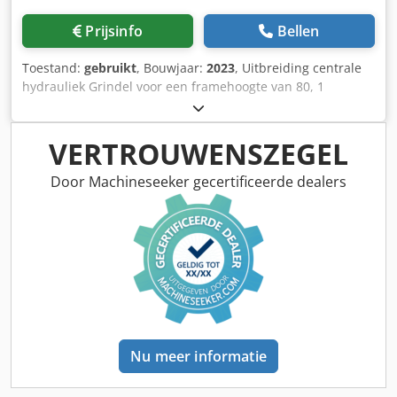
Prijsinfo
Bellen
Toestand:
gebruikt
, Bouwjaar:
2023
, Uitbreiding centrale
hydrauliek Grindel voor een framehoogte van 80, 1
ploegeenheid STW / 35, 1 paar risters 430, 1 paar HD-
schoenpunten, 1 paar insteekplaat voor STW / 35, 1 paar
schijfkouters voor Variopf schijfkouter D 500, gekarteld
VERTROUWENSZEGEL
en/of geveerd, 1 Chsdpfx Ahsr Ucigsaea
Door Machineseeker gecertificeerde dealers
Nu meer informatie