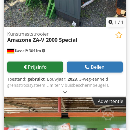
1
/
1
Kunstmeststrooier
Amazone
ZA-V 2000 Special
Kassel
304 km
Prijsinfo
Bellen
Toestand:
gebruikt
, Bouwjaar:
2023
, 3-weg-eenheid
grensstrooisysteem Limiter V buisbeschermbeugel L
mechanische / positieweergave strooimechanisme ZA-V
opzetbak S 2000 inbouwdelen voor / ZA-basismachines
Advertentie
aftakas met wrijvingskoppeling spatbord L en ladders /
LED-achterverlichting Csdet Dwibjpfx Ahaoha