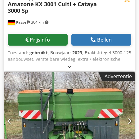
Amazone
KX 3001 Culti + Cataya
3000 Sp
Kassel
304 km
Prijsinfo
Bellen
Toestand:
gebruikt
, Bouwjaar:
2023
, Exaktstriegel 3000-125
aanbouwset, verstelbare wiedeg, extra / elektronische
spooraanduiding 3000 AmaDrill 2 voor Cataya, radarsensor
/ internationaal, analoge werkpositie sensor, elektrische
Advertentie
werkgangenschakeling / stuurventiel en hydraulische
werkgangen. Chodpfx Ahotgpggjaja