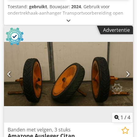
Toestand:
gebruikt
, Bouwjaar:
2024
, Gebruik voor
ondertrekhaak-aanhanger Transportvoorbereiding open
CW 12200 / Cambridge-ringen glad LED-verlichting voor de
weg Ondersteuningshaak-aanhanger Kat 3 / Geremde as
Advertentie
3,3-4,2T Typegoedkeuring EU - COC Beveiliging tegen
onbevoegde toegang Chsdpfxjtt I N Sj Ahaja
1
/
4
Banden met velgen, 3 stuks
Amazone
Ausleger Citan