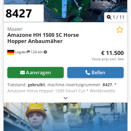
1
/
11
Maaier
Amazone
HH 1500 SC Horse
Hopper Anbaumäher
€ 11.500
Legden
124 km
Vaste prijs excl. btw
Aanvragen
Bellen
Toestand:
gebruikt
, machine-/voertuignummer:
8427
, *
Amazone Horse Hopper 1500 Smart Cut * Werkbreedte
1,50 m * 1.500 l opvangbak inhoud * Tractor 3-punts
ophanging * H60 vleugelmessen * Steunwielen * Mulch-
inrichting * Aandrijfas met vrijloop * Opvangbak met
hydraulische bodemlediging * Rotatiesnelheid 2.650 tpm *
Vulstandindicator -----Interne voertuignummer: 8427
WhatsApp-support beschikbaar! Cjdsrhy H Ropfx Ahaoha