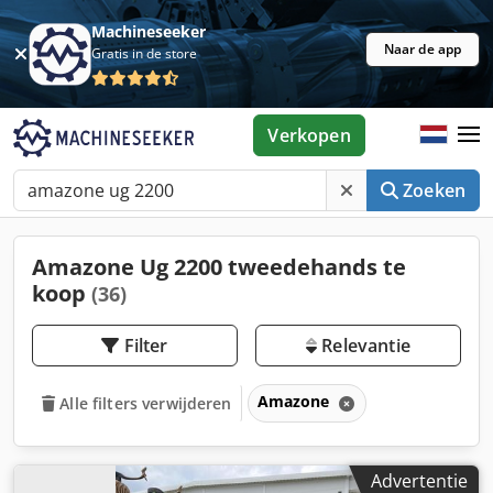
Machineseeker
Naar de app
Gratis in de store
Verkopen
Zoeken
Amazone Ug 2200 tweedehands te
koop
(36)
Filter
Relevantie
Amazone
Alle filters verwijderen
Advertentie