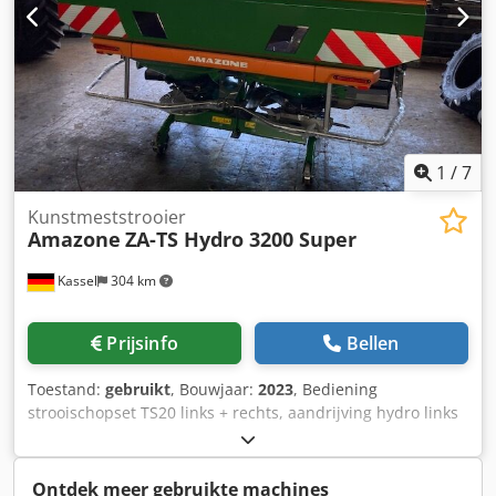
1
/
7
Kunstmeststrooier
Amazone
ZA-TS Hydro 3200 Super
Kassel
304 km
Prijsinfo
Bellen
Toestand:
gebruikt
, Bouwjaar:
2023
, Bediening
strooischopset TS20 links + rechts, aandrijving hydro links
+ rechts met Auto TS / en FlowControl hoofdschijf links +
rechts met AutoTS, buisbeschermbeugel, rol- en
parkeerinrichting draaibaar, werkverlichting,
Ontdek meer gebruikte machines