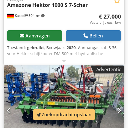
Amazone
Hektor 1000 S 7-Schar
€ 27.000
Kassel
304 km
Vaste prijs excl. btw
Aanvragen
Bellen
Toestand:
gebruikt
, Bouwjaar:
2020
, Aanhangas cat. 3 36
voor Hektor schijfkouter DM 500 met hydraulische
steenbeveiliging / zware voorschar G1 instelbaar, LED-
verlichting achter, markering vooraan / diefstalbeveiliging
Advertentie
typegoedkeuring-EU 40 km/u – volledige wentelploeg voor
aanhanger – RH 82 / uitbreidbaar Cjdpfx Ajthk U Tohajha
Zoekopdracht opslaan