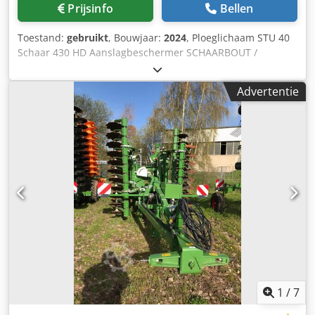
Prijsinfo
Bellen
Toestand:
gebruikt
, Bouwjaar:
2024
, Ploeglichaam STU 40
Schaar 430 HD Aanslagbeschermer SCHAARBOUT /
Chjdpfjuhnlmex Ahasa
Advertentie
1
/
7