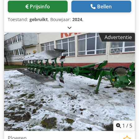
Prijsinfo
Bellen
Toestand:
gebruikt
, Bouwjaar:
2024
,
Advertentie
1
/
5
Ploegen