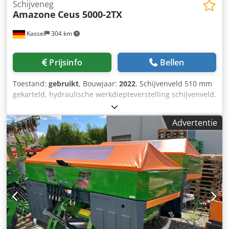
Schijveneg
Amazone
Ceus 5000-2TX
Kassel
304 km
Prijsinfo
Bellen
Toestand:
gebruikt
, Bouwjaar:
2022
, Schijvenveld 510 mm
gekarteld, hydraulische werkdiepteverstelling schijvenveld,
hydraulische werkdiepteverstelling van de egalisatie-unit,
C-Mix-Ultra-tanden voor Ceus 50, hydraulische
Advertentie
werkdiepteverstelling tandenveld met hydraulische dissel,
HD SLIJTDEEL 80 mm (14/K1) Csdpotz Tplefx Ahaoha