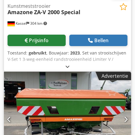
Kunstmeststrooier
Amazone
ZA-V 2000 Special
Kassel
304 km
Prijsinfo
Bellen
Toestand:
gebruikt
, Bouwjaar:
2023
, Set van strooischijven
V-Set 1 3-weg-eenheid randstrooieenheid Limiter V /
buisbeschermer S / afrolinrichting steekbaar / strooiwerk
ZA-V / opzetbak S / 2000 cardanas met slipkoppeling /
Advertentie
inbouwonderdelen voor ZA-basismachines / vuilvanger S /
LED-verlichting Chsdpet Dwh Rofx Ahaea