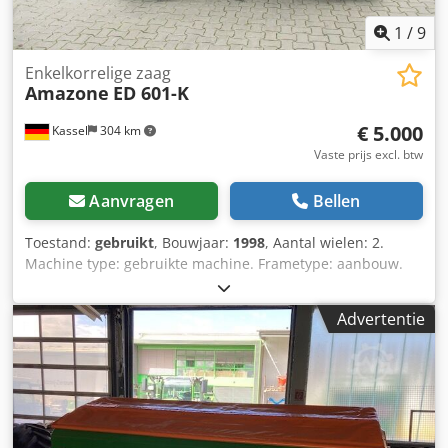
1
/
9
Enkelkorrelige zaag
Amazone
ED 601-K
€ 5.000
Kassel
304 km
Vaste prijs excl. btw
Aanvragen
Bellen
Toestand:
gebruikt
, Bouwjaar:
1998
, Aantal wielen: 2.
Machine type: gebruikte machine. Frametype: aanbouw.
Bemestingsinrichting / mestschroef. Chsdpsr Ncfqefx
Ahaja
Advertentie