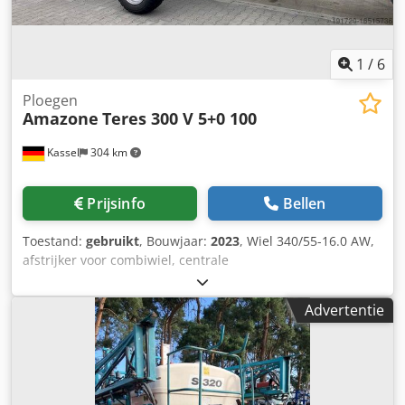
1
/
6
Ploegen
Amazone
Teres 300 V 5+0 100
Kassel
304 km
Prijsinfo
Bellen
Toestand:
gebruikt
, Bouwjaar:
2023
, Wiel 340/55-16.0 AW,
afstrijker voor combiwiel, centrale
ontlastingsdrukverstelling / ploeglichaam STU 40,
schaarblad 430, HD-schaarpunt, gekarteld schijfkouters D
Advertentie
500, 1x gekarteld / voorbereiding voor verlichting / Cjdpfx
Ahst Eay Eoasha