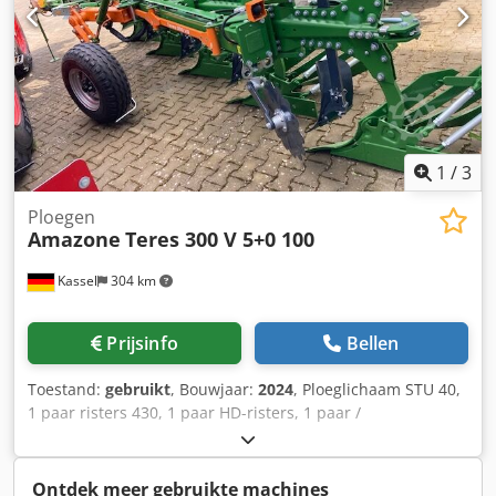
1
/
3
Ploegen
Amazone
Teres 300 V 5+0 100
Kassel
304 km
Prijsinfo
Bellen
Toestand:
gebruikt
, Bouwjaar:
2024
, Ploeglichaam STU 40,
1 paar risters 430, 1 paar HD-risters, 1 paar /
voorschoffelsteel voor framehoogte 80 voor hydraulische
overbelastingsbeveiliging voorschoffel M2, 1 paar /
schijfkouterhouder schijfkouter D 500 gekarteld
Ontdek meer gebruikte machines