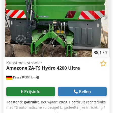
1
/
7
Kunstmeststrooier
Amazone
ZA-TS Hydro 4200 Ultra
Kassel
304 km
Prijsinfo
Bellen
Toestand:
gebruikt
, Bouwjaar:
2023
, Hoofdruit rechts/links
met TS automatische rolbeugel L, gedeeltelijke inrichting /
zwenkbaar, fabrieksmatig gemonteerd. Hellingsensor voor