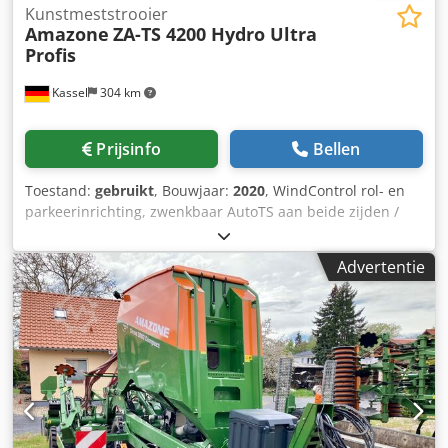
Kunstmeststrooier
Amazone
ZA-TS 4200 Hydro Ultra
Profis
Kassel
304 km
Prijsinfo
Bellen
Toestand:
gebruikt
, Bouwjaar:
2020
, WindControl rol- en
parkeerinrichting, zwenkbaar AutoTS aan beide zijden /
buisbeschermbeugel L / hellingssensor voor weegsysteem
FlowCheck / EasyCheck-matten, 16 stuks / spatborden L en
Advertentie
ladders / LED-verlichting / afdekzeil L / strooischopset TS
Chodorxr Uyjpfx Aptoa