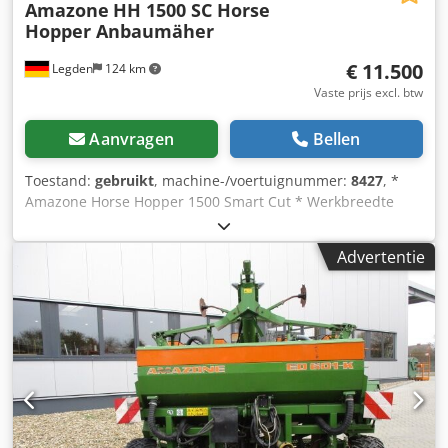
Amazone
HH 1500 SC Horse
Hopper Anbaumäher
€ 11.500
Legden
124 km
Vaste prijs excl. btw
Aanvragen
Bellen
Toestand:
gebruikt
, machine-/voertuignummer:
8427
, *
Amazone Horse Hopper 1500 Smart Cut * Werkbreedte
1,50 m * 1.500 l opvangbak inhoud * Tractor 3-punts
ophanging Csdpfjrhy H Rsx Apteha * H60 vleugelmessen *
Advertentie
Steunwielen * Mulch-inrichting * Aandrijfas met vrijloop *
Opvangbak met hydraulische bodemlediging *
Rotatiesnelheid 2.650 tpm * Vulstandindicator -----Interne
voertuignummer: 8427 WhatsApp-support beschikbaar! Bij
vragen over het voertuig of voor meer informatie kunt u
ons gemakkelijk via WhatsApp bereiken Whatsapp
Whatsapp ----Fouten & tussentijdse verkoop
voorbehouden.