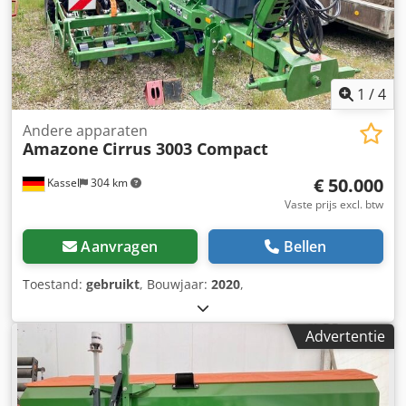
1
/
4
Andere apparaten
Amazone
Cirrus 3003 Compact
€ 50.000
Kassel
304 km
Vaste prijs excl. btw
Aanvragen
Bellen
Toestand:
gebruikt
, Bouwjaar:
2020
,
Advertentie