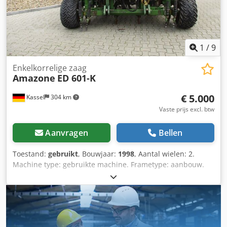
1
/
9
Enkelkorrelige zaag
Amazone
ED 601-K
€ 5.000
Kassel
304 km
Vaste prijs excl. btw
Aanvragen
Bellen
Toestand:
gebruikt
, Bouwjaar:
1998
, Aantal wielen: 2.
Machine type: gebruikte machine. Frametype: aanbouw.
Bemestingsinrichting / mestschroef. Cjdpjr Ncfqjfx Aptsha