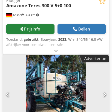
Ploegen
Amazone
Teres 300 V 5+0 100
Kassel
304 km
Prijsinfo
Bellen
Toestand:
gebruikt
, Bouwjaar:
2023
, Wiel 340/55-16.0 AW,
afstrijker voor combiwiel, centrale
ontlastingsdrukverstelling / ploeglichaam STU 40,
schaarblad 430, HD-schaarpunt, gekarteld schijfkouters D
Advertentie
500, 1x gekarteld / voorbereiding voor verlichting / Cedjt
Eay Eopfx Apteha