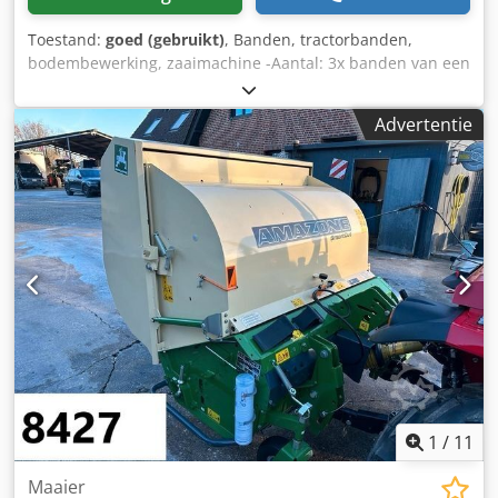
Toestand:
goed (gebruikt)
, Banden, tractorbanden,
bodembewerking, zaaimachine -Aantal: 3x banden van een
Amazone zaaimachine Codpfx Aeb A E Ufsptsha -
Bandenmaat -Naaf: Ø 40 mm -Afmeting: Ø 750 mm -
Advertentie
Totaalprijs: voor 3 banden -Gewicht: 51 kg/stuk
1
/
11
Maaier