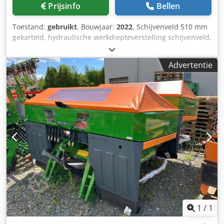
Prijsinfo
Bellen
Toestand:
gebruikt
, Bouwjaar:
2022
, Schijvenveld 510 mm
gekarteld, hydraulische werkdiepteverstelling schijvenveld,
hydraulische werkdiepteverstelling van de egalisatie-unit,
C-Mix-Ultra-tanden voor Ceus 50, hydraulische
Advertentie
werkdiepteverstelling tandenveld met hydraulische dissel,
HD SLIJTDEEL 80 mm (14/K1) Chsdotz Tplopfx Aptoa
1
/
1