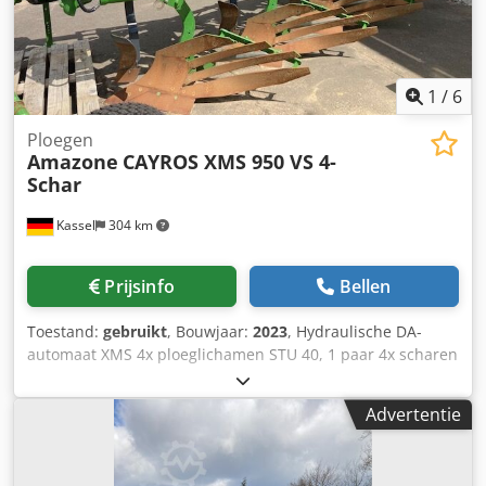
1
/
6
Ploegen
Amazone
CAYROS XMS 950 VS 4-
Schar
Kassel
304 km
Prijsinfo
Bellen
Toestand:
gebruikt
, Bouwjaar:
2023
, Hydraulische DA-
automaat XMS 4x ploeglichamen STU 40, 1 paar 4x scharen
430 HD, 1 paar aanlagbeschermers, 1 paar 4x voorscharen
M0 RH65-85 schijfkouters DM 500 voor hydraulische zware
Advertentie
steenbeveiliging, pendelend steunwiel DM680. Chedpfstvf
Rwex Aptoa