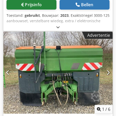
Prijsinfo
Bellen
Toestand:
gebruikt
, Bouwjaar:
2023
, Exaktstriegel 3000-125
aanbouwset, verstelbare wiedeg, extra / elektronische
spooraanduiding 3000 AmaDrill 2 voor Cataya, radarsensor
/ internationaal, analoge werkpositie sensor, elektrische
Advertentie
werkgangenschakeling / stuurventiel en hydraulische
werkgangen. Cedpfx Astgpggjpteha
1
/
6