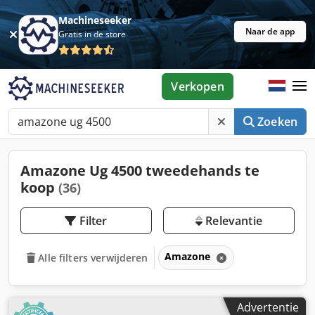
Machineseeker
Naar de app
Gratis in de store
Verkopen
Zoeken
Amazone Ug 4500 tweedehands te
koop
(36)
Filter
Relevantie
Amazone
Alle filters verwijderen
Advertentie