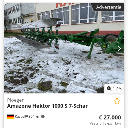
Advertentie
1
/
5
Ploegen
Amazone
Hektor 1000 S 7-Schar
€ 27.000
Kassel
304 km
Vaste prijs excl. btw