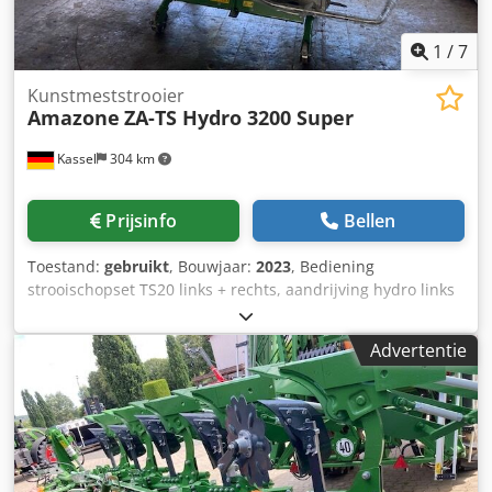
1
/
7
Kunstmeststrooier
Amazone
ZA-TS Hydro 3200 Super
Kassel
304 km
Prijsinfo
Bellen
Toestand:
gebruikt
, Bouwjaar:
2023
, Bediening
strooischopset TS20 links + rechts, aandrijving hydro links
+ rechts met Auto TS / en FlowControl hoofdschijf links +
rechts met AutoTS, buisbeschermbeugel, rol- en
Advertentie
parkeerinrichting draaibaar, werkverlichting,
hellingssensor voor weegsysteem / 16 stuks EasyCheck-
Codpst A Tzwsfx Aptsha