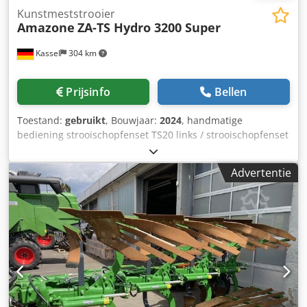
Kunstmeststrooier
Amazone
ZA-TS Hydro 3200 Super
Kassel
304 km
Prijsinfo
Bellen
Toestand:
gebruikt
, Bouwjaar:
2024
, handmatige
bediening strooischopfenset TS20 links / strooischopfenset
TS20 rechts, hydraulische aandrijving links met AutoTS en
FlowControl ProfiSPro, hydraulische aandrijving rechts met
Advertentie
AutoTS en FlowControl ProfiSPro, hoofdschijf links met
AutoTS / hoofdschijf rechts Csdotrdzwspfx Aptsha