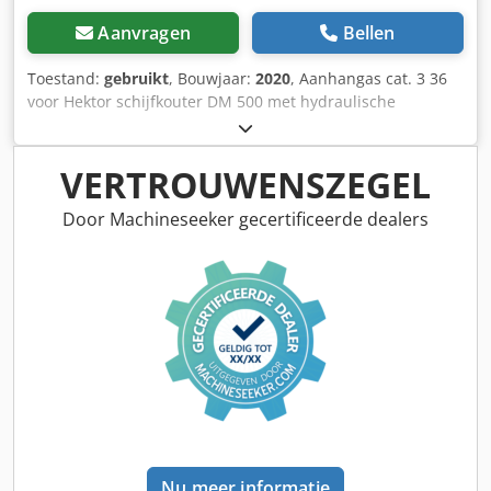
Aanvragen
Bellen
Toestand:
gebruikt
, Bouwjaar:
2020
, Aanhangas cat. 3 36
voor Hektor schijfkouter DM 500 met hydraulische
steenbeveiliging / zware voorschar G1 instelbaar, LED-
verlichting achter, markering vooraan / diefstalbeveiliging
typegoedkeuring-EU 40 km/u – volledige wentelploeg voor
VERTROUWENSZEGEL
aanhanger – RH 82 / uitbreidbaar Cjdpjthk U Tsfx Aptoha
Door Machineseeker gecertificeerde dealers
Nu meer informatie