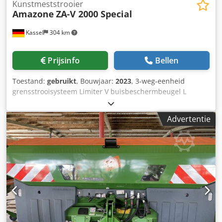
Kunstmeststrooier
Amazone
ZA-V 2000 Special
Kassel
304 km
Prijsinfo
Bellen
Toestand:
gebruikt
, Bouwjaar:
2023
, 3-weg-eenheid
grensstrooisysteem Limiter V buisbeschermbeugel L
mechanische / positieweergave strooimechanisme ZA-V
opzetbak S 2000 inbouwdelen voor / ZA-basismachines
Advertentie
aftakas met wrijvingskoppeling spatbord L en ladders /
LED-achterverlichting Cedpfjt Dwibex Apteha