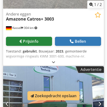
1
/
2
Andere eggen
Amazone
Catros+ 3003
Kassel
304 km
Prijsinfo
Bellen
Toestand:
gebruikt
, Bouwjaar:
2023
, gemonteerde
wigvormige ringwals KWM 3001-600, machine-nr.
KW00059843, set lagering voor / wals - aanbouw compacte
schijveneg, schijvendraagveld voor Catros hydraulische /
Advertentie
werkdiepteverstelling, LED-verlichting voor de weg voor
starre machines / schijf Codpfx Aor Ty N Ejptoha
Zoekopdracht opslaan