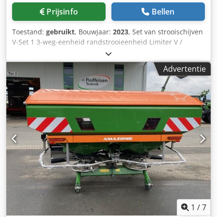
Prijsinfo
Bellen
Toestand:
gebruikt
, Bouwjaar:
2023
, Set van strooischijven
V-Set 1 3-weg-eenheid randstrooieenheid Limiter V /
buisbeschermer S / afrolinrichting steekbaar / strooiwerk
ZA-V / opzetbak S / 2000 cardanas met slipkoppeling /
Advertentie
inbouwonderdelen voor ZA-basismachines / vuilvanger S /
LED-verlichting Chedpot Dwh Rsfx Aptsa
1
/
7