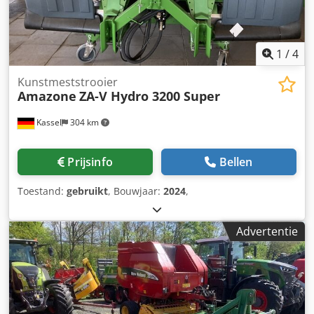
1
/
4
Kunstmeststrooier
Amazone
ZA-V Hydro 3200 Super
Kassel
304 km
Prijsinfo
Bellen
Toestand:
gebruikt
, Bouwjaar:
2024
,
Advertentie