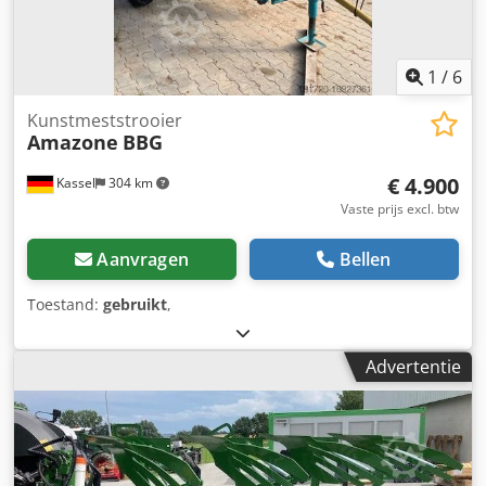
1
/
6
Kunstmeststrooier
Amazone
BBG
€ 4.900
Kassel
304 km
Vaste prijs excl. btw
Aanvragen
Bellen
Toestand:
gebruikt
,
Advertentie