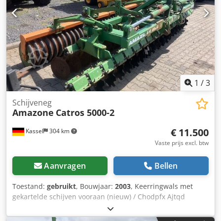
1
/
3
Schijveneg
Amazone
Catros 5000-2
€ 11.500
Kassel
304 km
Vaste prijs excl. btw
Aanvragen
Bellen
Toestand:
gebruikt
, Bouwjaar:
2003
, Keerringwals met
gekartelde schijven vooraan (nieuw) / Chodpfx Ajtqd
Tlsptea