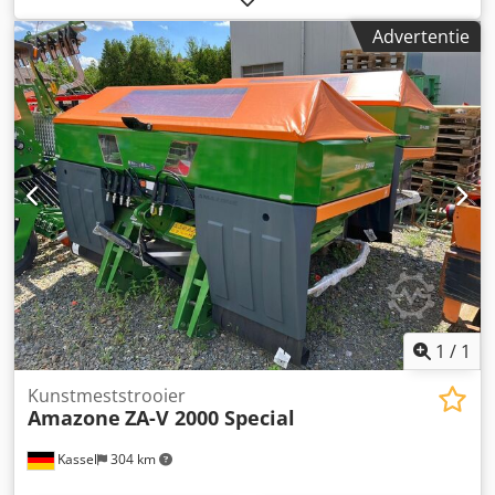
elektronisch weegsysteem / instelsysteem voor
Advertentie
inleidmechanisme. Profi-weegsysteem inbouwdelen voor
ZA basismachines. LED / Achterverlichting handmatig.
Cjdpfx Ajt A Udgspteha
1
/
1
Kunstmeststrooier
Amazone
ZA-V 2000 Special
Kassel
304 km