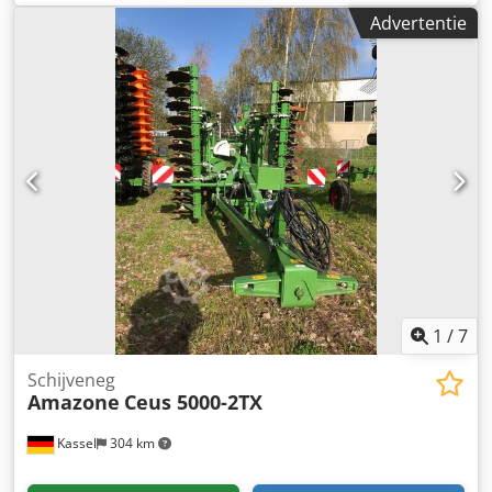
Advertentie
1
/
7
Schijveneg
Amazone
Ceus 5000-2TX
Kassel
304 km