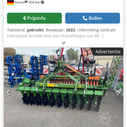
Kassel
304 km
Prijsinfo
Bellen
Toestand:
gebruikt
, Bouwjaar:
2023
, Uitbreiding centrale
hydrauliek Grindel voor een framehoogte van 80, 1
ploegeenheid STW / 35, 1 paar risters 430, 1 paar HD-
schoenpunten, 1 paar insteekplaat voor STW / 35, 1 paar
Advertentie
schijfkouters voor Variopf schijfkouter D 500, gekarteld
en/of geveerd, 1 Codpfx Aer Ucigopteha