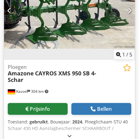
1
/
5
Ploegen
Amazone
CAYROS XMS 950 SB 4-
Schar
Kassel
304 km
Prijsinfo
Bellen
Toestand:
gebruikt
, Bouwjaar:
2024
, Ploeglichaam STU 40
Schaar 430 HD Aanslagbeschermer SCHAARBOUT /
Cedouhnlmjpfx Apteha