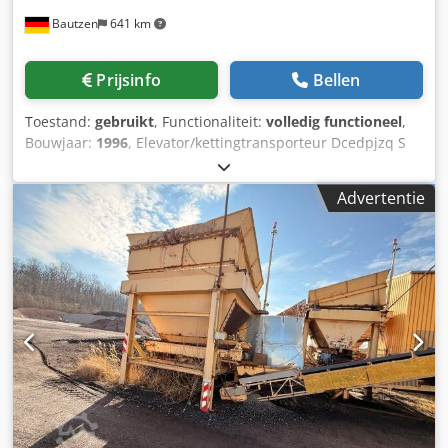
Bautzen
641 km
Prijsinfo
Bellen
Toestand:
gebruikt
, Functionaliteit:
volledig functioneel
,
Bouwjaar:
1996
, Elevator/kettingtransporteur Dcedpjzq S
Daofx Ah Rok Geschikt voor het transporteren van
bulkgoederen Hoogte: 26 m
Advertentie