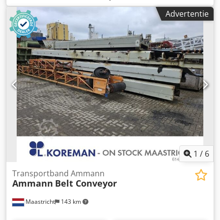
een vermogen van 5 kW. Deze machine is bedoeld voor
Advertentie
professioneel straatwerk, wegenbouw en het verdichten
van grond, bestrating, zandbedden en asfalt. Volledig
mechanisch apparaat, degelijke Duitse constructie. Visuele
staat conform de foto's – normale gebruikssporen. Dcedjy
Sifyspfx Ah Rek Technische gegevens: • Fabrikant:
AMMANN • Model: AVP 2920 • Bouwjaar: 1999 • Motor:
HATZ Diesel • Motortype: 1B30-6 • Vermogen: 5 kW •
Bedrijfsgewicht: 190 kg • Handstart • Made in Germany
Toepassingen: • Verdichten van straatstenen •
Straatwerkzaamheden • Wegenbouw • Verdichten van
grond en zandlaag • Graafwerken en funderingen Staat:
Gebruikte, complete machine. HATZ motor – een duurzame
en gewaardeerde dieselunit.
1
/
6
Transportband Ammann
Ammann
Belt Conveyor
Maastricht
143 km