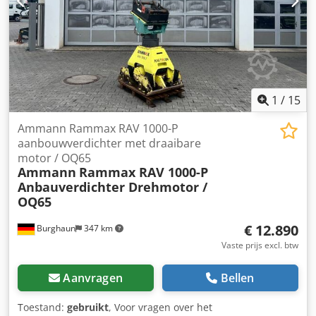
1
/
15
Ammann Rammax RAV 1000-P
aanbouwverdichter met draaibare
motor / OQ65
Ammann
Rammax RAV 1000-P
Anbauverdichter Drehmotor /
OQ65
€ 12.890
Burghaun
347 km
Vaste prijs excl. btw
Aanvragen
Bellen
Toestand:
gebruikt
, Voor vragen over het