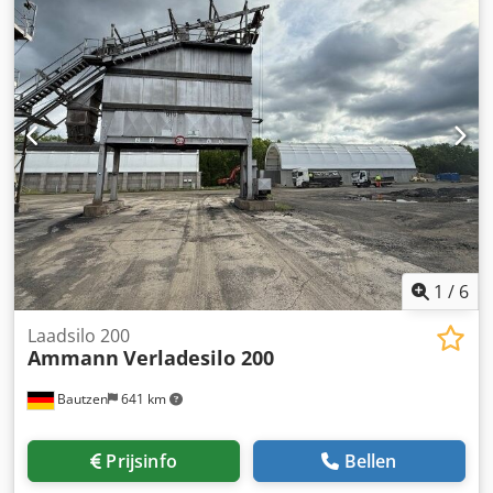
1
/
6
Laadsilo 200
Ammann
Verladesilo 200
Bautzen
641 km
Prijsinfo
Bellen