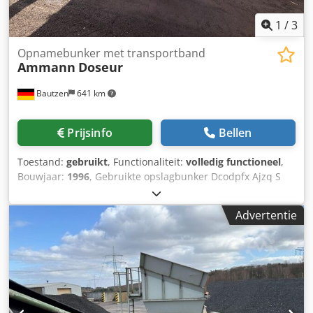
1
/
3
Opnamebunker met transportband
Ammann
Doseur
Bautzen
641 km
Prijsinfo
Bellen
Toestand:
gebruikt
, Functionaliteit:
volledig functioneel
,
Bouwjaar:
1996
, Gebruikte opslagbunker Dcodpfx Ajzq S
Avoh Rok -Afvoersysteem -Transportband
Advertentie