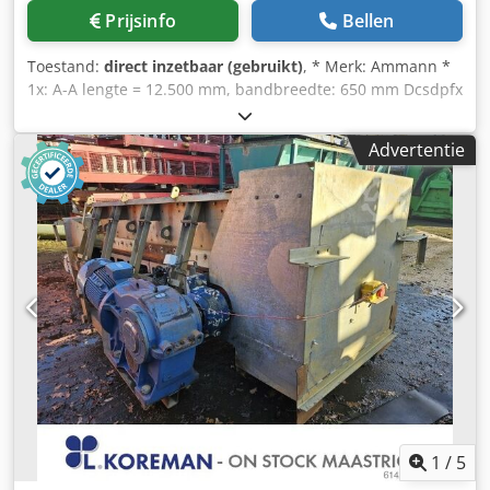
Prijsinfo
Bellen
Toestand:
direct inzetbaar (gebruikt)
, * Merk: Ammann *
1x: A-A lengte = 12.500 mm, bandbreedte: 650 mm Dcsdpfx
Ahsywnags Rok * Aandrijving: trommelmotor 5,5 kW. * 1x:
A-A lengte = 43.000 mm, bandbreedte: 650 mm *
Advertentie
Aandrijving: tandwielkast 15 kW.
1
/
5