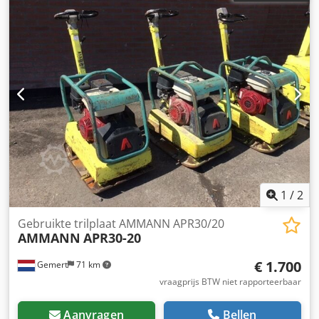
1
/
2
Gebruikte trilplaat AMMANN APR30/20
AMMANN
APR30-20
€ 1.700
Gemert
71 km
vraagprijs BTW niet rapporteerbaar
Aanvragen
Bellen