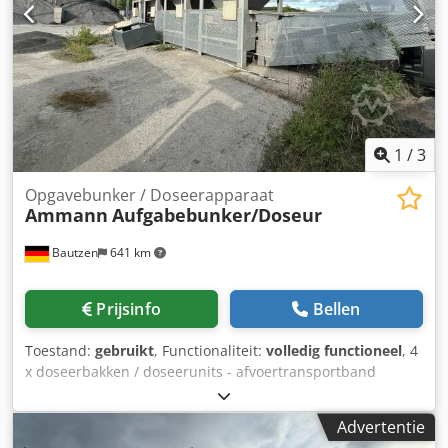
1
/
3
Opgavebunker / Doseerapparaat
Ammann
Aufgabebunker/Doseur
Bautzen
641 km
Prijsinfo
Bellen
Toestand:
gebruikt
, Functionaliteit:
volledig functioneel
, 4
x doseerbakken / doseerunits - afvoertransportband
Dcjdpozq S Huofx Ah Rek - transportband /
overdrachtsbund - elektrische installatie, indien aanwezig
Advertentie