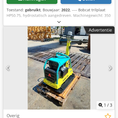
Toestand:
gebruikt
, Bouwjaar:
2022
, ---- Bobcat trilplaat
HP50.75, hydrostatisch aangedreven. Machinegewicht: 350
kg Lengte van de grondplaat: 450 mm Machinelengte: 900
mm Dcsdpozkz Tkofx Ah Rok Machinelengte met
Advertentie
handgreep: 1.600 mm Machinehoogte: 820 mm
Handgreephoogte (werkpositie): 1.000 mm
Handgreephoogte (transport): 1.500 mm Machinebreedte:
450/600/750 mm Motor: Hatz Supra 1D50S Brandstof:
Diesel Motorvermogen bij omwentelingen per minuut: 7
kW bij 3200 Maximale vibratiefrequentie: 70 Hz Maximale
centrifugale kracht: 50 kN Maximale hellingshoek: 36%
Amplitude: 1,7 mm
1
/
3
Overig