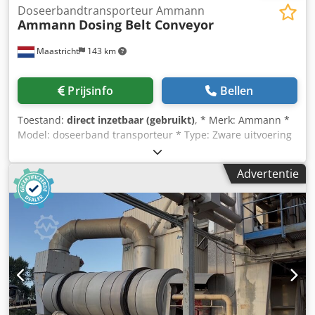
Doseerbandtransporteur Ammann
Ammann
Dosing Belt Conveyor
Maastricht
143 km
Prijsinfo
Bellen
Toestand:
direct inzetbaar (gebruikt)
, * Merk: Ammann *
Model: doseerband transporteur * Type: Zware uitvoering
* A-A lengte: 3100 mm Dcedpfx Aheywm Ehs Rok *
Bandbreedte: 1200 mm * Aandrijving: 15 kW tandwielkast
Advertentie
* Op voorraad: 2 stuks.