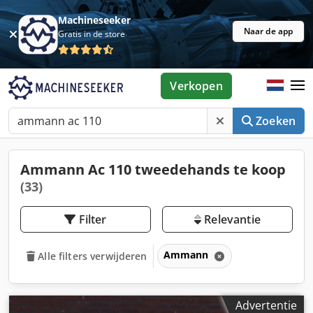
Machineseeker
Naar de app
Gratis in de store
Verkopen
Zoeken
Ammann Ac 110 tweedehands te koop
(33)
Filter
Relevantie
Ammann
Alle filters verwijderen
Advertentie