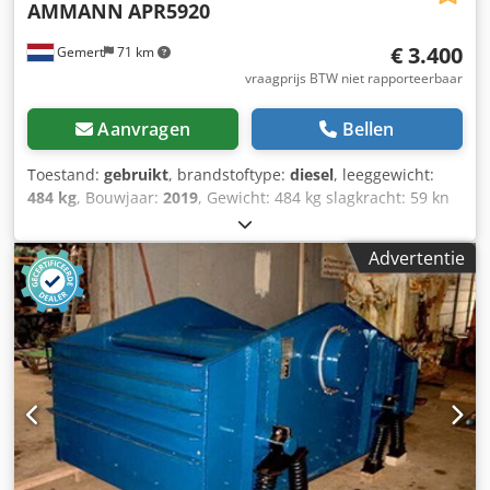
AMMANN
APR5920
€ 3.400
Gemert
71 km
vraagprijs BTW niet rapporteerbaar
Aanvragen
Bellen
Toestand:
gebruikt
, brandstoftype:
diesel
, leeggewicht:
484 kg
, Bouwjaar:
2019
, Gewicht: 484 kg slagkracht: 59 kn
Diesel, 1 cylinder Hatz (1b40)\ Dedpfx Ahexw H Hcj Rsck
Vooruit/ teruguit. Elektrisch gestart. Breedte plaat: 60 cm
Advertentie
Prijs per stuk: € 3.400,- ex BTW Meerdere op voorraad!