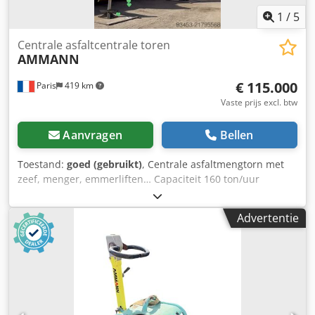
1
/
5
Centrale asfaltcentrale toren
AMMANN
€ 115.000
Paris
419 km
Vaste prijs excl. btw
Aanvragen
Bellen
Toestand:
goed (gebruikt)
, Centrale asfaltmengtorn met
zeef, menger, emmerliften… Capaciteit 160 ton/uur
Dsdpfxoy Hf Duo Ah Rjck
Advertentie