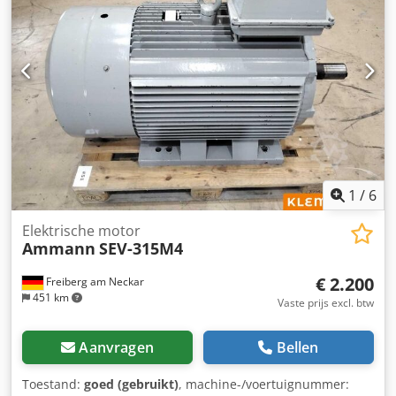
1
/
6
Elektrische motor
Ammann
SEV-315M4
€ 2.200
Freiberg am Neckar
451 km
Vaste prijs excl. btw
Aanvragen
Bellen
Toestand:
goed (gebruikt)
, machine-/voertuignummer: