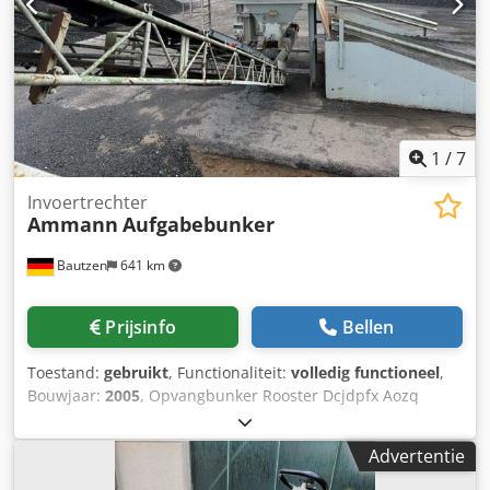
1
/
7
Invoertrechter
Ammann
Aufgabebunker
Bautzen
641 km
Prijsinfo
Bellen
Toestand:
gebruikt
, Functionaliteit:
volledig functioneel
,
Bouwjaar:
2005
, Opvangbunker Rooster Dcjdpfx Aozq
Szreh Rsk Afvoersysteem Transportband, 12 m, met
bandbreedte 650 mm.
Advertentie