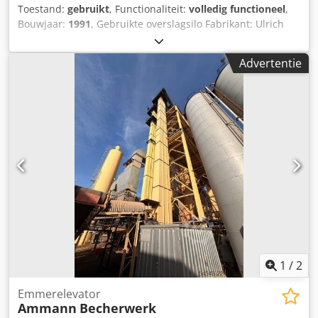
Toestand:
gebruikt
, Functionaliteit:
volledig functioneel
,
Bouwjaar:
1991
, Gebruikte overslagsilo Fabrikant: Ulrich
Djdpfx Ahezq S Ewo Rock Totale inhoud: 200 ton -
Kuipbandtransporteur - Hijslier - Elektrische installatie
Advertentie
1
/
2
Emmerelevator
Ammann
Becherwerk