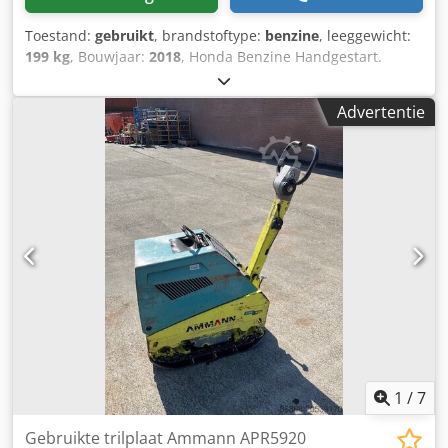
Toestand:
gebruikt
, brandstoftype:
benzine
, leeggewicht:
199 kg
, Bouwjaar:
2018
, Honda Benzine Handgestart.
Gewicht: 199 kg slagkracht: 30kn Breedte plaat: 50cm
Vooruit/teruguit Prijs: €1.700,- ex BTW Meerdere op
Advertentie
voorraad!! Dedpfx Ajxw H Hvoh Rock
1
/
7
Gebruikte trilplaat Ammann APR5920