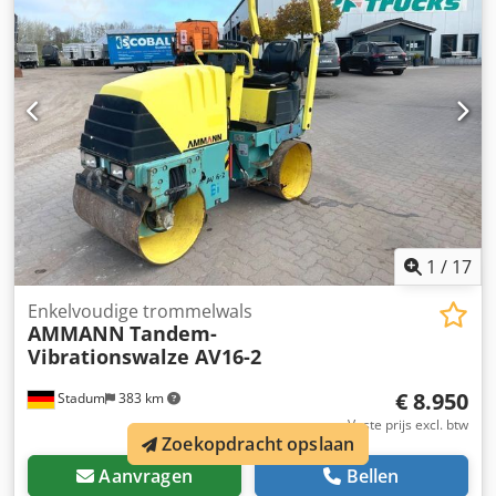
1
/
17
Enkelvoudige trommelwals
AMMANN
Tandem-
Vibrationswalze AV16-2
€ 8.950
Stadum
383 km
Vaste prijs excl. btw
Zoekopdracht opslaan
Aanvragen
Bellen