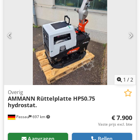
1
/
2
Overig
AMMANN
Rüttelplatte HP50.75
hydrostat.
€ 7.900
Passau
697 km
Vaste prijs excl. btw
Aanvragen
Bellen