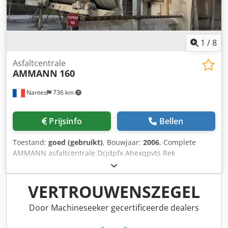
1
/
8
Asfaltcentrale
AMMANN
160
Nantes
736 km
Prijsinfo
Bellen
Toestand:
goed (gebruikt)
, Bouwjaar:
2006
, Complete
AMMANN asfaltcentrale Dcjdpfx Ahexqpvts Rek
Droogtrommel met brander: 2006 Filter: 2014 ERMIIS
automatisering: 2013 Capaciteit: 160 ton/uur Machine
wordt momenteel gedemonteerd
VERTROUWENSZEGEL
Door Machineseeker gecertificeerde dealers