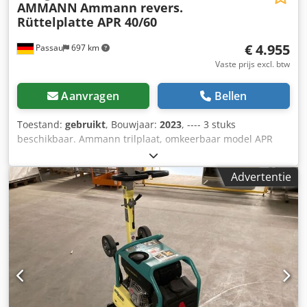
AMMANN
Ammann revers.
Rüttelplatte APR 40/60
€ 4.955
Passau
697 km
Vaste prijs excl. btw
Aanvragen
Bellen
Toestand:
gebruikt
, Bouwjaar:
2023
, ---- 3 stuks
beschikbaar. Ammann trilplaat, omkeerbaar model APR
40/60 Artikelnummer: 100563147 Bouwjaar: 2023
Dcsdpfozkzzbox Ah Rok Ammann trilplaat, omkeerbaar
Advertentie
model APR 40/60 Artikelnummer: 100563148 Bouwjaar:
2023 Specificaties: Motor: Hatz / diesel Gewicht machine:
284 kg Verdichtingsbreedte: 600 mm