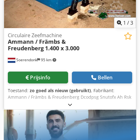
1
/
3
Circulaire Zeefmachine
Ammann / Främbs &
Freudenberg
1.400 x 3.000
Soerendonk
95 km
Prijsinfo
Bellen
Toestand:
zo goed als nieuw (gebruikt)
, Fabrikant:
Ammann / Främbs & Freudenberg Dcodpsg Snutofx Ah Rsk
Afmeting: 1.400 x 3.000 Inclusief: – Aandrijving – Aandrijfas
– Veerelementen Zeefmachine is gereviseerd,
gezandstraald en gespoten.