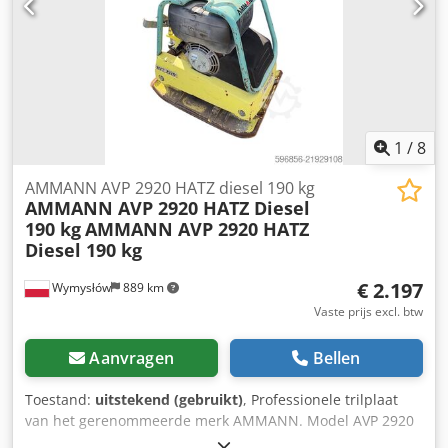
1
/
8
AMMANN AVP 2920 HATZ diesel 190 kg
AMMANN AVP 2920 HATZ Diesel
190 kg
AMMANN AVP 2920 HATZ
Diesel 190 kg
€ 2.197
Wymysłów
889 km
Vaste prijs excl. btw
Aanvragen
Bellen
Toestand:
uitstekend (gebruikt)
, Professionele trilplaat
van het gerenommeerde merk AMMANN. Model AVP 2920
is uitgerust met een betrouwbare HATZ dieselmotor met