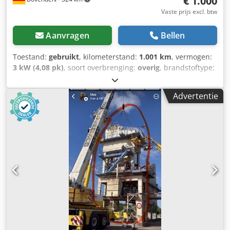
€ 1.000
Vaste prijs excl. btw
Aanvragen
Bellen
Toestand:
gebruikt
, kilometerstand:
1.001 km
, vermogen:
3 kW (4,08 pk)
, soort overbrenging:
overig
, brandstoftype:
diesel
, kleur:
geel
, leeggewicht:
111 kg
, eerste registratie:
01/2006
, Bouwjaar:
2006
, bestuurderscabine:
overig
,
Advertentie
Voertuiglocatie: Bovenden, Hatz dieselmotor! Accessoire-
informatie zonder garantie, wijzigingen, tussentijdse
verkoop en vergissingen voorbehouden! Dcsdoxy Sw Sepfx
Ah Rjk