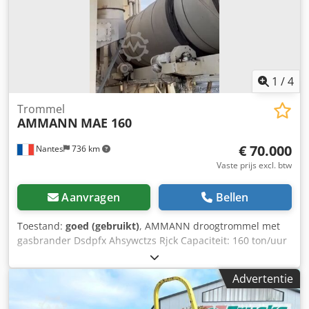
1
/
4
Trommel
AMMANN
MAE 160
€ 70.000
Nantes
736 km
Vaste prijs excl. btw
Aanvragen
Bellen
Toestand:
goed (gebruikt)
, AMMANN droogtrommel met
gasbrander Dsdpfx Ahsywctzs Rjck Capaciteit: 160 ton/uur
Bouwjaar: 2006.
Advertentie