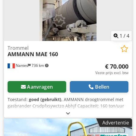
1
/
4
Trommel
AMMANN
MAE 160
€ 70.000
Nantes
736 km
Vaste prijs excl. btw
Aanvragen
Bellen
Toestand:
goed (gebruikt)
, AMMANN droogtrommel met
gasbrander Crsdpfxsywctzo Abhjf Capaciteit: 160 ton/uur
Bouwjaar: 2006.
Advertentie