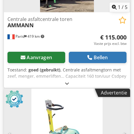
1
/
5
Centrale asfaltcentrale toren
AMMANN
€ 115.000
Paris
419 km
Vaste prijs excl. btw
Aanvragen
Bellen
Toestand:
goed (gebruikt)
, Centrale asfaltmengtorn met
zeef, menger, emmerliften… Capaciteit 160 ton/uur Csdpey
Hf Duefx Abhsrf
Advertentie