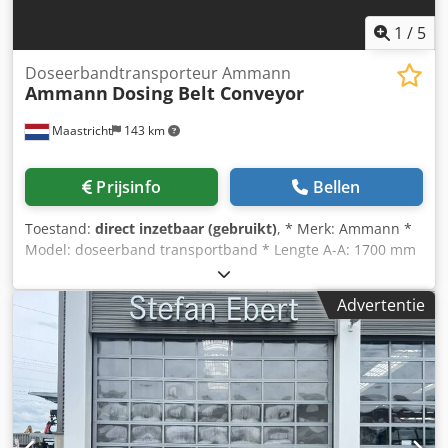
1
/
5
Doseerbandtransporteur Ammann
Ammann
Dosing Belt Conveyor
Maastricht
143 km
Prijsinfo
Bellen
Toestand:
direct inzetbaar (gebruikt)
, * Merk: Ammann *
Model: doseerband transportband * Lengte A-A: 1700 mm
Credpfxoywm I No Abhef * Bandbreedte: 650 mm *
Aandrijving: 1,5 kW tandwielkast * Op voorraad: 6 stuks.
Advertentie