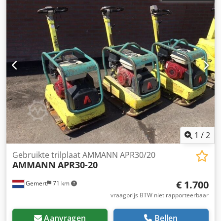
1
/
2
Gebruikte trilplaat AMMANN APR30/20
AMMANN
APR30-20
€ 1.700
Gemert
71 km
vraagprijs BTW niet rapporteerbaar
Aanvragen
Bellen