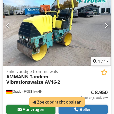
1
/
17
Enkelvoudige trommelwals
AMMANN
Tandem-
Vibrationswalze AV16-2
€ 8.950
Stadum
383 km
Vaste prijs excl. btw
Zoekopdracht opslaan
Aanvragen
Bellen