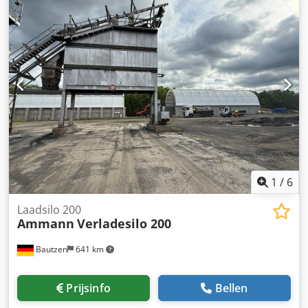
1
/
6
Laadsilo 200
Ammann
Verladesilo 200
Bautzen
641 km
Prijsinfo
Bellen