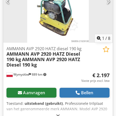
1
/
8
AMMANN AVP 2920 HATZ diesel 190 kg
AMMANN AVP 2920 HATZ Diesel
190 kg
AMMANN AVP 2920 HATZ
Diesel 190 kg
€ 2.197
Wymysłów
889 km
Vaste prijs excl. btw
Aanvragen
Bellen
Toestand:
uitstekend (gebruikt)
, Professionele trilplaat
van het gerenommeerde merk AMMANN. Model AVP 2920
is uitgerust met een betrouwbare HATZ dieselmotor met