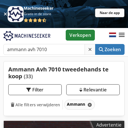
Machineseeker
Naar de app
Gratis in de store
Verkopen
Zoeken
Ammann Avh 7010 tweedehands te
koop
(33)
Filter
Relevantie
Ammann
Alle filters verwijderen
Advertentie