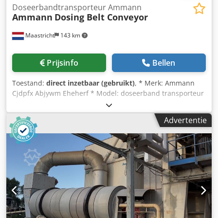
Doseerbandtransporteur Ammann
Ammann
Dosing Belt Conveyor
Maastricht
143 km
Prijsinfo
Bellen
Toestand:
direct inzetbaar (gebruikt)
, * Merk: Ammann
Cjdpfx Abjywm Eheherf * Model: doseerband transporteur
* Type: Zware uitvoering * A-A lengte: 3100 mm *
Bandbreedte: 1200 mm * Aandrijving: 15 kW tandwielkast
Advertentie
* Op voorraad: 2 stuks.