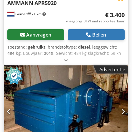
AMMANN
APR5920
€ 3.400
Gemert
71 km
vraagprijs BTW niet rapporteerbaar
Aanvragen
Bellen
Toestand:
gebruikt
, brandstoftype:
diesel
, leeggewicht:
484 kg
, Bouwjaar:
2019
, Gewicht: 484 kg slagkracht: 59 kn
Diesel, 1 cylinder Hatz (1b40)\ Vooruit/ teruguit. Csdjxw H
Hcepfx Abherf Elektrisch gestart. Breedte plaat: 60 cm Prijs
Advertentie
per stuk: € 3.400,- ex BTW Meerdere op voorraad!