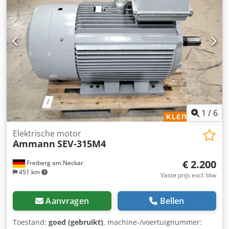
1
/
6
Elektrische motor
Ammann
SEV-315M4
€ 2.200
Freiberg am Neckar
451 km
Vaste prijs excl. btw
Aanvragen
Bellen
Toestand:
goed (gebruikt)
, machine-/voertuignummer: