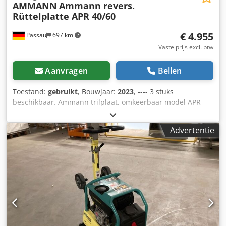
AMMANN
Ammann revers.
Rüttelplatte APR 40/60
€ 4.955
Passau
697 km
Vaste prijs excl. btw
Aanvragen
Bellen
Toestand:
gebruikt
, Bouwjaar:
2023
, ---- 3 stuks
beschikbaar. Ammann trilplaat, omkeerbaar model APR
40/60 Artikelnummer: 100563147 Bouwjaar: 2023 Ammann
trilplaat, omkeerbaar model APR 40/60 Artikelnummer:
Advertentie
100563148 Bouwjaar: 2023 Specificaties: Motor: Hatz /
diesel Gewicht machine: 284 kg Verdichtingsbreedte: 600
mm Crsdpfx Abezkzzbohjf