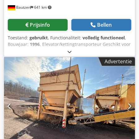
Bautzen
641 km
Prijsinfo
Bellen
Toestand:
gebruikt
, Functionaliteit:
volledig functioneel
,
Bouwjaar:
1996
, Elevator/kettingtransporteur Geschikt voor
het transporteren van bulkgoederen Crjdpfxjzq S Dao
Abhjf Hoogte: 26 m
Advertentie