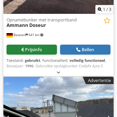
1
/
3
Opnamebunker met transportband
Ammann
Doseur
Bautzen
641 km
Prijsinfo
Bellen
Toestand:
gebruikt
, Functionaliteit:
volledig functioneel
,
Bouwjaar:
1996
, Gebruikte opslagbunker Codpfx Ajzq S
Avjbhorf -Afvoersysteem -Transportband
Advertentie