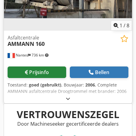
1
/
8
Asfaltcentrale
AMMANN
160
Nantes
736 km
Prijsinfo
Bellen
Toestand:
goed (gebruikt)
, Bouwjaar:
2006
, Complete
AMMANN asfaltcentrale Droogtrommel met brander: 2006
Filter: 2014 Cjdpfx Aboxqpvtoherf ERMIIS automatisering:
2013 Capaciteit: 160 ton/uur Machine wordt momenteel
gedemonteerd
VERTROUWENSZEGEL
Door Machineseeker gecertificeerde dealers