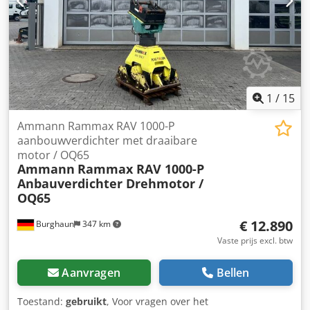
1
/
15
Ammann Rammax RAV 1000-P
aanbouwverdichter met draaibare
motor / OQ65
Ammann
Rammax RAV 1000-P
Anbauverdichter Drehmotor /
OQ65
€ 12.890
Burghaun
347 km
Vaste prijs excl. btw
Aanvragen
Bellen
Toestand:
gebruikt
, Voor vragen over het