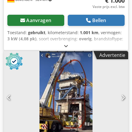
€ 1.000
Vaste prijs excl. btw
Aanvragen
Bellen
Toestand:
gebruikt
, kilometerstand:
1.001 km
, vermogen:
3 kW (4,08 pk)
, soort overbrenging:
overig
, brandstoftype:
diesel
, kleur:
geel
, leeggewicht:
111 kg
, eerste registratie:
01/2006
, Bouwjaar:
2006
, bestuurderscabine:
overig
,
Advertentie
Voertuiglocatie: Bovenden, Hatz dieselmotor! Accessoire-
informatie zonder garantie, wijzigingen, tussentijdse
verkoop en vergissingen voorbehouden! Csdpfxexy Sw Sj
Abhsrf