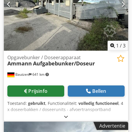
1
/
3
Opgavebunker / Doseerapparaat
Ammann
Aufgabebunker/Doseur
Bautzen
641 km
Prijsinfo
Bellen
Toestand:
gebruikt
, Functionaliteit:
volledig functioneel
, 4
x doseerbakken / doseerunits - afvoertransportband
Csdpozq S Husfx Abherf - transportband /
overdrachtsbund - elektrische installatie, indien aanwezig
Advertentie