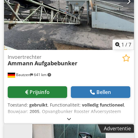
1
/
7
Invoertrechter
Ammann
Aufgabebunker
Bautzen
641 km
Prijsinfo
Bellen
Toestand:
gebruikt
, Functionaliteit:
volledig functioneel
,
Bouwjaar:
2005
, Opvangbunker Rooster Afvoersysteem
Transportband, 12 m, met bandbreedte 650 mm. Credpfx
Abjzq Szrjhjf
Advertentie