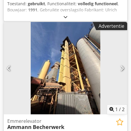
Toestand:
gebruikt
, Functionaliteit:
volledig functioneel
,
Bouwjaar:
1991
, Gebruikte overslagsilo Fabrikant: Ulrich
Totale inhoud: 200 ton - Kuipbandtransporteur - Hijslier -
Elektrische installatie Cjdezq S Ewjpfx Abherf
Advertentie
1
/
2
Emmerelevator
Ammann
Becherwerk