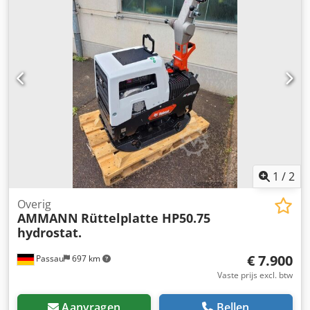
1
/
2
Overig
AMMANN
Rüttelplatte HP50.75
hydrostat.
€ 7.900
Passau
697 km
Vaste prijs excl. btw
Aanvragen
Bellen