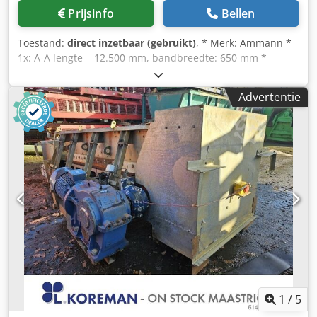
Prijsinfo
Bellen
Toestand:
direct inzetbaar (gebruikt)
, * Merk: Ammann *
1x: A-A lengte = 12.500 mm, bandbreedte: 650 mm *
Aandrijving: trommelmotor 5,5 kW. * 1x: A-A lengte =
43.000 mm, bandbreedte: 650 mm * Aandrijving:
Advertentie
tandwielkast 15 kW. Crodpfxeywnagj Abhef
1
/
5