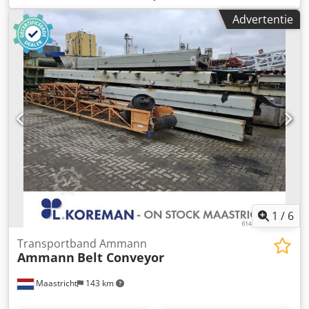
een vermogen van 5 kW. Deze machine is bedoeld voor
Advertentie
professioneel straatwerk, wegenbouw en het verdichten
van grond, bestrating, zandbedden en asfalt. Volledig
mechanisch apparaat, degelijke Duitse constructie. Visuele
staat conform de foto's – normale gebruikssporen.
Technische gegevens: • Fabrikant: AMMANN • Model: AVP
2920 • Bouwjaar: 1999 • Motor: HATZ Diesel • Motortype:
1B30-6 • Vermogen: 5 kW • Bedrijfsgewicht: 190 kg •
Handstart • Made in Germany Cjdpfxey Sifyo Abhsrf
Toepassingen: • Verdichten van straatstenen •
Straatwerkzaamheden • Wegenbouw • Verdichten van
grond en zandlaag • Graafwerken en funderingen Staat:
Gebruikte, complete machine. HATZ motor – een duurzame
en gewaardeerde dieselunit.
1
/
6
Transportband Ammann
Ammann
Belt Conveyor
Maastricht
143 km