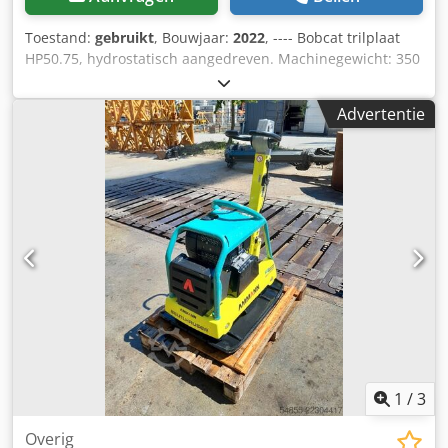
Toestand:
gebruikt
, Bouwjaar:
2022
, ---- Bobcat trilplaat
HP50.75, hydrostatisch aangedreven. Machinegewicht: 350
kg Lengte van de grondplaat: 450 mm Machinelengte: 900
mm Machinelengte met handgreep: 1.600 mm Crodpfx
Advertentie
Abszkz Tkohsf Machinehoogte: 820 mm Handgreephoogte
(werkpositie): 1.000 mm Handgreephoogte (transport):
1.500 mm Machinebreedte: 450/600/750 mm Motor: Hatz
Supra 1D50S Brandstof: Diesel Motorvermogen bij
omwentelingen per minuut: 7 kW bij 3200 Maximale
vibratiefrequentie: 70 Hz Maximale centrifugale kracht: 50
kN Maximale hellingshoek: 36% Amplitude: 1,7 mm
1
/
3
Overig