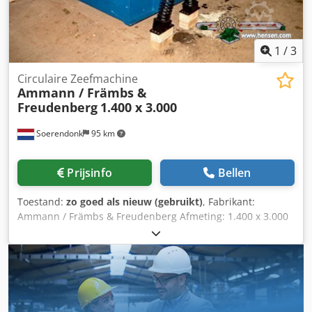
1
/
3
Circulaire Zeefmachine
Ammann / Främbs &
Freudenberg
1.400 x 3.000
Soerendonk
95 km
Prijsinfo
Bellen
Toestand:
zo goed als nieuw (gebruikt)
, Fabrikant:
Ammann / Främbs & Freudenberg Afmeting: 1.400 x 3.000
Inclusief: – Aandrijving – Aandrijfas – Veerelementen
Codeg Snutspfx Abhjrf Zeefmachine is gereviseerd,
gezandstraald en gespoten.