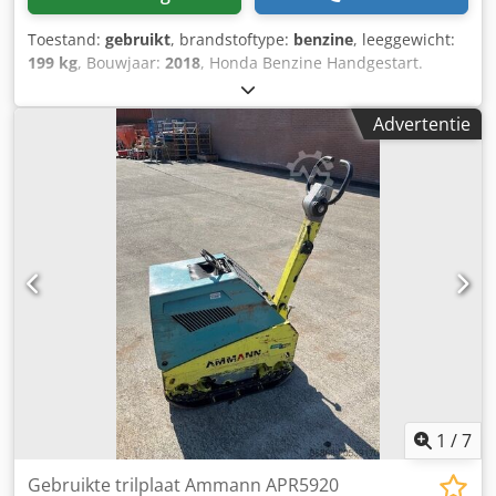
Toestand:
gebruikt
, brandstoftype:
benzine
, leeggewicht:
199 kg
, Bouwjaar:
2018
, Honda Benzine Handgestart.
Crjdpfxjxw H Hvs Abhjf Gewicht: 199 kg slagkracht: 30kn
Breedte plaat: 50cm Vooruit/teruguit Prijs: €1.700,- ex BTW
Advertentie
Meerdere op voorraad!!
1
/
7
Gebruikte trilplaat Ammann APR5920