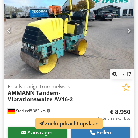
1
/
17
Enkelvoudige trommelwals
AMMANN
Tandem-
Vibrationswalze AV16-2
€ 8.950
Stadum
383 km
Vaste prijs excl. btw
Zoekopdracht opslaan
Aanvragen
Bellen