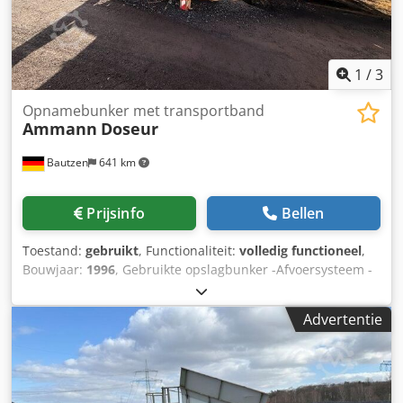
1
/
3
Opnamebunker met transportband
Ammann
Doseur
Bautzen
641 km
Prijsinfo
Bellen
Toestand:
gebruikt
, Functionaliteit:
volledig functioneel
,
Bouwjaar:
1996
, Gebruikte opslagbunker -Afvoersysteem -
Transportband Chodpfxezq S Avs Ahcja
Advertentie