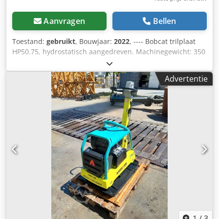
Aanvragen
Bellen
Toestand:
gebruikt
, Bouwjaar:
2022
, ---- Bobcat trilplaat
HP50.75, hydrostatisch aangedreven. Machinegewicht: 350
kg Codezkz Tkopfx Ahceha Lengte van de grondplaat: 450
mm Machinelengte: 900 mm Machinelengte met
Advertentie
handgreep: 1.600 mm Machinehoogte: 820 mm
Handgreephoogte (werkpositie): 1.000 mm
Handgreephoogte (transport): 1.500 mm Machinebreedte:
450/600/750 mm Motor: Hatz Supra 1D50S Brandstof:
Diesel Motorvermogen bij omwentelingen per minuut: 7
kW bij 3200 Maximale vibratiefrequentie: 70 Hz Maximale
centrifugale kracht: 50 kN Maximale hellingshoek: 36%
Amplitude: 1,7 mm
1
/
3