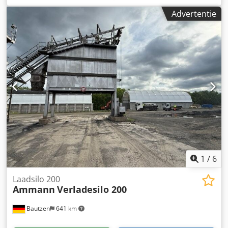
elektrische installatie, indien aanwezig
Advertentie
1
/
6
Laadsilo 200
Ammann
Verladesilo 200
Bautzen
641 km