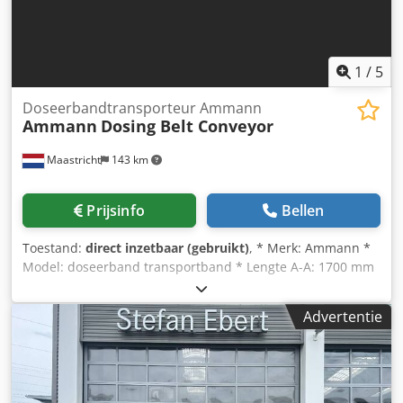
1
/
5
Doseerbandtransporteur Ammann
Ammann
Dosing Belt Conveyor
Maastricht
143 km
Prijsinfo
Bellen
Toestand:
direct inzetbaar (gebruikt)
, * Merk: Ammann *
Model: doseerband transportband * Lengte A-A: 1700 mm
* Bandbreedte: 650 mm * Aandrijving: 1,5 kW tandwielkast
Csdeywm I Nepfx Ahcjha * Op voorraad: 6 stuks.
Advertentie