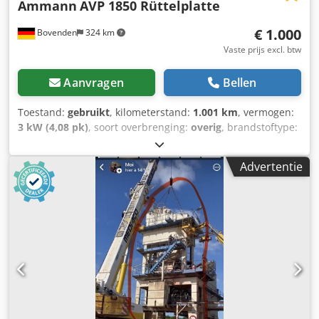
Ammann
AVP 1850 Rüttelplatte
€ 1.000
Bovenden
324 km
Vaste prijs excl. btw
Aanvragen
Bellen
Toestand:
gebruikt
, kilometerstand:
1.001 km
, vermogen:
3 kW (4,08 pk)
, soort overbrenging:
overig
, brandstoftype:
diesel
, kleur:
geel
, leeggewicht:
111 kg
, eerste registratie:
01/2006
, Bouwjaar:
2006
, bestuurderscabine:
overig
,
Advertentie
Voertuiglocatie: Bovenden, Hatz dieselmotor! Accessoire-
informatie zonder garantie, wijzigingen, tussentijdse
verkoop en vergissingen voorbehouden! Cedpfx Ahsxy Sw
Ssceha