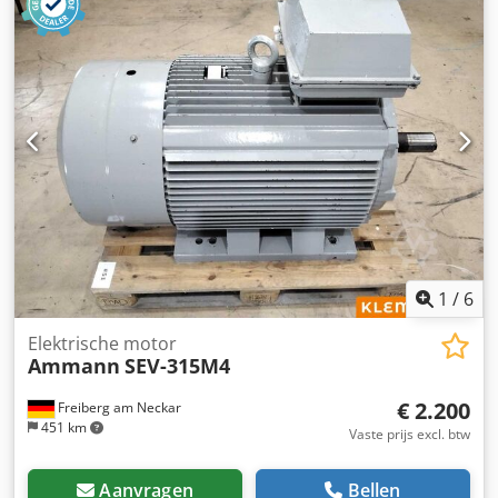
1
/
6
Elektrische motor
Ammann
SEV-315M4
€ 2.200
Freiberg am Neckar
451 km
Vaste prijs excl. btw
Aanvragen
Bellen