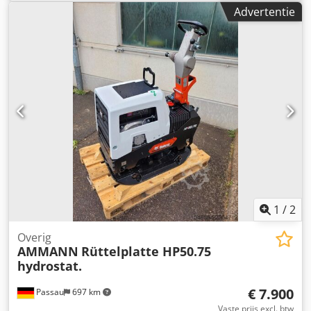
bandbreedte 650 mm.
Advertentie
1
/
2
Overig
AMMANN
Rüttelplatte HP50.75
hydrostat.
€ 7.900
Passau
697 km
Vaste prijs excl. btw