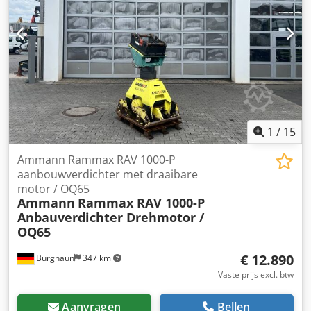
1
/
15
Ammann Rammax RAV 1000-P
aanbouwverdichter met draaibare
motor / OQ65
Ammann
Rammax RAV 1000-P
Anbauverdichter Drehmotor /
OQ65
€ 12.890
Burghaun
347 km
Vaste prijs excl. btw
Aanvragen
Bellen