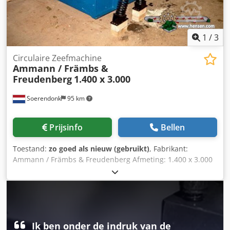
1
/
3
Circulaire Zeefmachine
Ammann / Främbs &
Freudenberg
1.400 x 3.000
Soerendonk
95 km
Prijsinfo
Bellen
Toestand:
zo goed als nieuw (gebruikt)
, Fabrikant:
Ammann / Främbs & Freudenberg Afmeting: 1.400 x 3.000
Csdpfx Asg Snutshcjha Inclusief: – Aandrijving – Aandrijfas
– Veerelementen Zeefmachine is gereviseerd,
gezandstraald en gespoten.
Ik ben onder de indruk van de