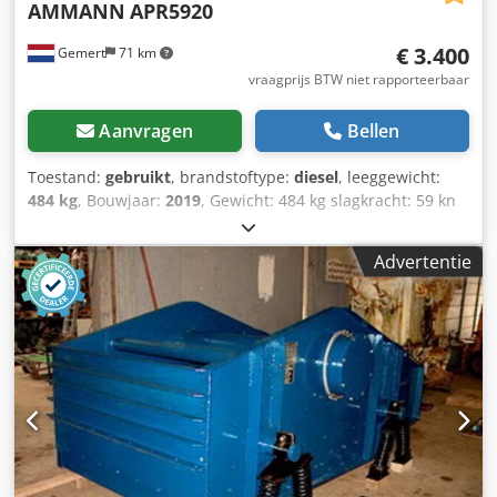
AMMANN
APR5920
€ 3.400
Gemert
71 km
vraagprijs BTW niet rapporteerbaar
Aanvragen
Bellen
Toestand:
gebruikt
, brandstoftype:
diesel
, leeggewicht:
484 kg
, Bouwjaar:
2019
, Gewicht: 484 kg slagkracht: 59 kn
Diesel, 1 cylinder Hatz (1b40)\ Vooruit/ teruguit. Elektrisch
gestart. Breedte plaat: 60 cm Prijs per stuk: € 3.400,- ex
Advertentie
BTW Csdpsxw H Hcofx Ahceha Meerdere op voorraad!