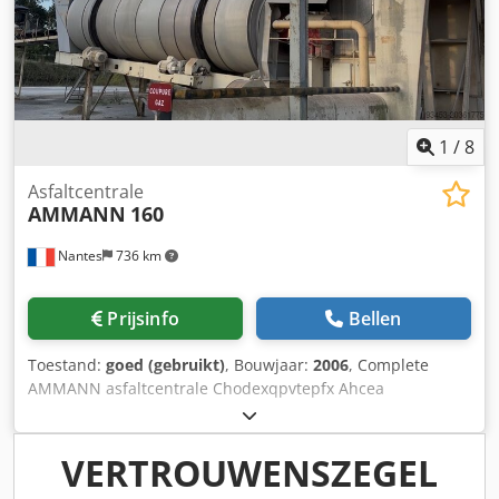
1
/
8
Asfaltcentrale
AMMANN
160
Nantes
736 km
Prijsinfo
Bellen
Toestand:
goed (gebruikt)
, Bouwjaar:
2006
, Complete
AMMANN asfaltcentrale Chodexqpvtepfx Ahcea
Droogtrommel met brander: 2006 Filter: 2014 ERMIIS
automatisering: 2013 Capaciteit: 160 ton/uur Machine
wordt momenteel gedemonteerd
VERTROUWENSZEGEL