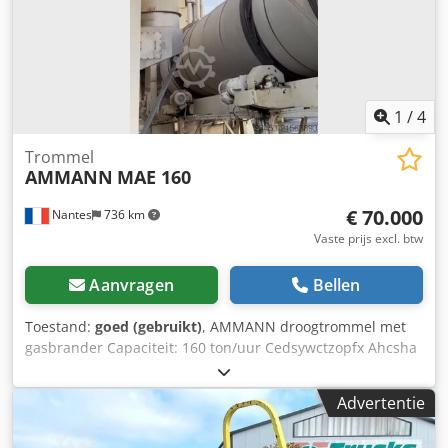
1
/
4
Trommel
AMMANN
MAE 160
€ 70.000
Nantes
736 km
Vaste prijs excl. btw
Aanvragen
Bellen
Toestand:
goed (gebruikt)
, AMMANN droogtrommel met
gasbrander Capaciteit: 160 ton/uur Cedsywctzopfx Ahcsha
Bouwjaar: 2006.
Advertentie