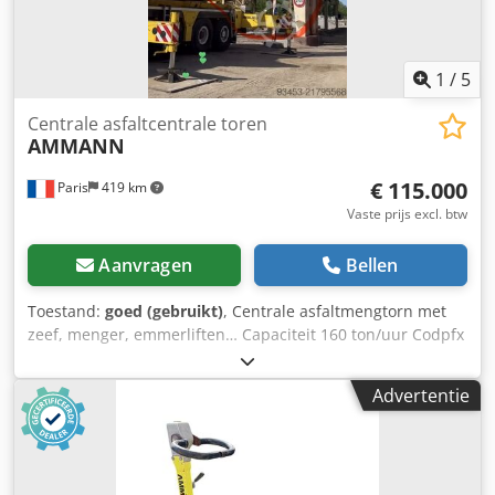
1
/
5
Centrale asfaltcentrale toren
AMMANN
€ 115.000
Paris
419 km
Vaste prijs excl. btw
Aanvragen
Bellen
Toestand:
goed (gebruikt)
, Centrale asfaltmengtorn met
zeef, menger, emmerliften… Capaciteit 160 ton/uur Codpfx
Asy Hf Dushcoha
Advertentie