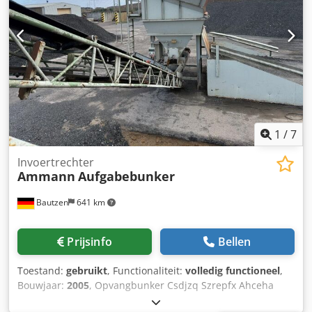
1
/
7
Invoertrechter
Ammann
Aufgabebunker
Bautzen
641 km
Prijsinfo
Bellen
Toestand:
gebruikt
, Functionaliteit:
volledig functioneel
,
Bouwjaar:
2005
, Opvangbunker Csdjzq Szrepfx Ahceha
Rooster Afvoersysteem Transportband, 12 m, met