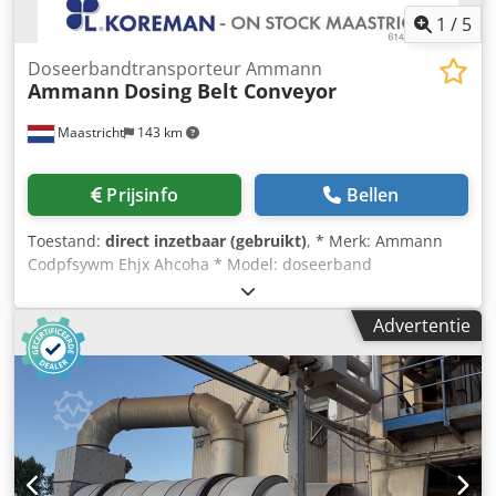
1
/
5
Doseerbandtransporteur Ammann
Ammann
Dosing Belt Conveyor
Maastricht
143 km
Prijsinfo
Bellen
Toestand:
direct inzetbaar (gebruikt)
, * Merk: Ammann
Codpfsywm Ehjx Ahcoha * Model: doseerband
transporteur * Type: Zware uitvoering * A-A lengte: 3100
mm * Bandbreedte: 1200 mm * Aandrijving: 15 kW
Advertentie
tandwielkast * Op voorraad: 2 stuks.