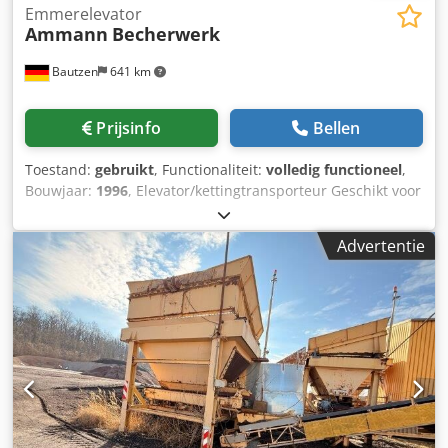
Emmerelevator
Ammann
Becherwerk
Bautzen
641 km
Prijsinfo
Bellen
Toestand:
gebruikt
, Functionaliteit:
volledig functioneel
,
Bouwjaar:
1996
, Elevator/kettingtransporteur Geschikt voor
het transporteren van bulkgoederen Hoogte: 26 m Cjdjzq S
Daspfx Ahcoha
Advertentie