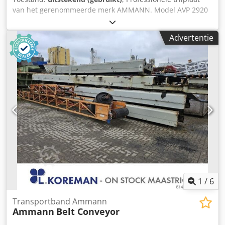
van het gerenommeerde merk AMMANN. Model AVP 2920
is uitgerust met een betrouwbare HATZ dieselmotor met
een vermogen van 5 kW. Deze machine is bedoeld voor
Advertentie
professioneel straatwerk, wegenbouw en het verdichten
van grond, bestrating, zandbedden en asfalt. Volledig
mechanisch apparaat, degelijke Duitse constructie. Visuele
staat conform de foto's – normale gebruikssporen.
Technische gegevens: • Fabrikant: AMMANN • Model: AVP
2920 • Bouwjaar: 1999 • Motor: HATZ Diesel • Motortype:
1B30-6 • Vermogen: 5 kW • Bedrijfsgewicht: 190 kg •
Handstart • Made in Germany Toepassingen: • Verdichten
van straatstenen • Straatwerkzaamheden • Wegenbouw •
Verdichten van grond en zandlaag • Graafwerken en
funderingen Staat: Gebruikte, complete machine. Codpey
Sifyjfx Ahcsha HATZ motor – een duurzame en
gewaardeerde dieselunit.
1
/
6
Transportband Ammann
Ammann
Belt Conveyor