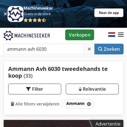
Machineseeker
Naar de app
Gratis in de store
Verkopen
Zoeken
Ammann Avh 6030 tweedehands te
koop
(33)
Filter
Relevantie
Ammann
Alle filters verwijderen
Advertentie