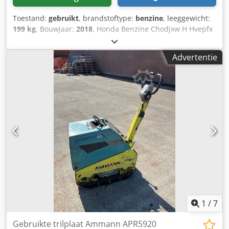
Toestand:
gebruikt
, brandstoftype:
benzine
, leeggewicht:
199 kg
, Bouwjaar:
2018
, Honda Benzine Chodjxw H Hvepfx
Ahcja Handgestart. Gewicht: 199 kg slagkracht: 30kn
Breedte plaat: 50cm Vooruit/teruguit Prijs: €1.700,- ex BTW
Advertentie
Meerdere op voorraad!!
1
/
7
Gebruikte trilplaat Ammann APR5920