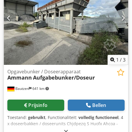
1
/
3
Opgavebunker / Doseerapparaat
Ammann
Aufgabebunker/Doseur
Bautzen
641 km
Prijsinfo
Bellen
Toestand:
gebruikt
, Functionaliteit:
volledig functioneel
, 4
x doseerbakken / doseerunits Chjdpezq S Huofx Ahcoa -
afvoertransportband - transportband / overdrachtsbund -