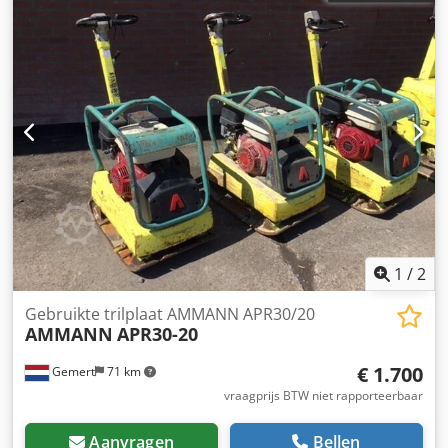
1
/
2
Gebruikte trilplaat AMMANN APR30/20
AMMANN
APR30-20
€ 1.700
Gemert
71 km
vraagprijs BTW niet rapporteerbaar
Aanvragen
Bellen