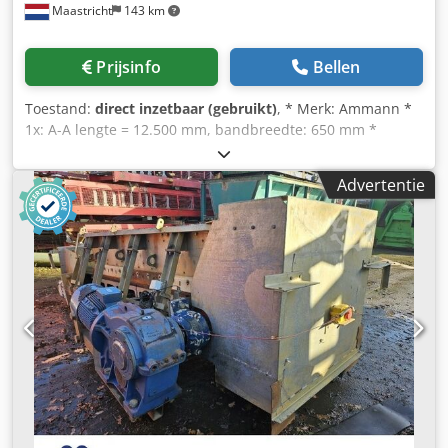
Maastricht
143 km
Prijsinfo
Bellen
Toestand:
direct inzetbaar (gebruikt)
, * Merk: Ammann *
1x: A-A lengte = 12.500 mm, bandbreedte: 650 mm *
Aandrijving: trommelmotor 5,5 kW. * 1x: A-A lengte =
43.000 mm, bandbreedte: 650 mm Chjdpfx Ahsywnagjcja *
Advertentie
Aandrijving: tandwielkast 15 kW.