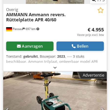
Overig
AMMANN
Ammann revers.
Rüttelplatte APR 40/60
€ 4.955
Passau
697 km
Vaste prijs excl. btw
Aanvragen
Bellen
Toestand:
gebruikt
, Bouwjaar:
2023
, ---- 3 stuks
beschikbaar. Ammann trilplaat, omkeerbaar model APR
40/60 Artikelnummer: 100563147 Bouwjaar: 2023 Ammann
trilplaat, omkeerbaar model APR 40/60 Artikelnummer:
Advertentie
100563148 Bouwjaar: 2023 Specificaties: Motor: Hatz /
diesel Gewicht machine: 284 kg Chedpfx Aszkzzbohcoa
Verdichtingsbreedte: 600 mm