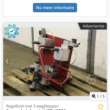
BTW BTW/marge: BTW verrekenbaar voor ondernemers
Nu meer informatie
Levering en inruil altijd mogelijk van alles in de industriële
sectoren Lukas van Rossum
Advertentie
1
/
5
Regelblok met 5 wegkleppen