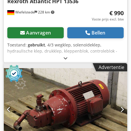
Rexroth Atlantic
HPT 13536
€ 990
Wiefelstede
228 km
Vaste prijs excl. btw
Aanvragen
Bellen
Toestand:
gebruikt
, 4/3 wegklep, solenoïdeklep,
hydraulische klep, drukklep, kleppenblok, controleblok -
Vervangend onderdeel: hydraulisch regelblok komt van
een Atlantic kantpers type: HPT 13536 -Fabrikant: Rexroth -
Advertentie
Klep type: S-4WE 10 F32 CG24/9Z4 C Djdofpifcspfx Ad Iock -
Fabrikant: Sauer Sundstrand -Kraan type: D24 SWH-G02-
B2- -20 -Voltage: V -Druk max: bar -Prijs: voor alle 5 stuks
ventielen -Afmetingen: 600/700/H600 mm -Gewicht: 67 kg