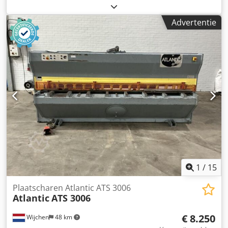
hydraulische demper, drukverhogingscilinder,
hydraulische cilinder voor guillotineschaar -Hydraulische
Advertentie
cilinder: uit guillotineschaar Atlantic ATS 3006
Dcodpfoyghb Ijx Ad Isk -Plunjerstang: Ø 40 mm -Slag: 200
mm -Ophanging: Ø50 mm -Hart-op-hart afstand:
ingetrokken 725 mm -Afmetingen: 850/130/187 mm -
Gewicht: 32,7 kg
1
/
15
Plaatscharen Atlantic ATS 3006
Atlantic
ATS 3006
€ 8.250
Wijchen
48 km