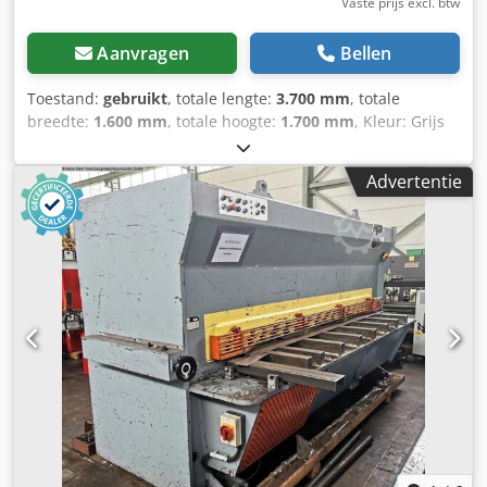
Vaste prijs excl. btw
Aanvragen
Bellen
Toestand:
gebruikt
, totale lengte:
3.700 mm
, totale
breedte:
1.600 mm
, totale hoogte:
1.700 mm
, Kleur: Grijs
Gewicht: 4.500 kg - Documentatie aanwezig: Ja - └ Type
documentatie: Technische gegevens,
Advertentie
Gebruikershandleiding - CE certificaat aanwezig: Nee -
Aansturing: Conventioneel - Aandrijving: Hydraulisch -
Vermogen [kW]: 7.5 - Max. plaatdikte [mm]: 6 - Max.
werkbreedte [mm]: 3050 - Type aanslag: Elektrisch - Diepte
aanslag [mm]: 750 - Hooghoudinrichting: Geen -
Vingerbeveiliging: Vast - Hoekverstelling: Motorisch -
Snijspleetinstelling: Handmatig - Tafeltype: Standaard tafel
- Transportafmetingen: 3700mm x 1600mm x 1700mm (l x
b x h) - Transportgewicht [kg]: 4500kg - Transportcolli [st.]:
1 Financiële informatie BTW: De getoonde prijs is exclusief
BTW BTW/marge: BTW verrekenbaar voor ondernemers
Levering en inruil altijd mogelijk van alles in de industriële
sectoren Dcjdpjymbhzefx Ad Iok Lukas van Rossum