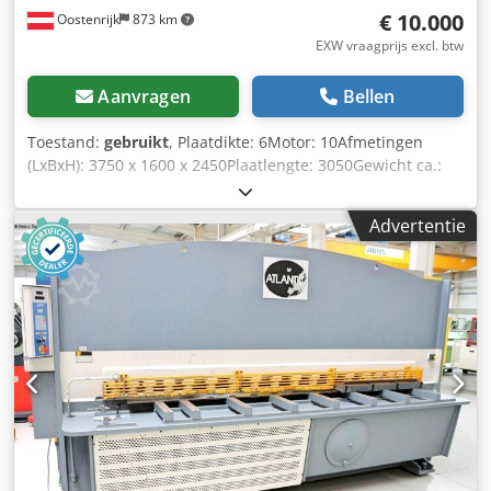
€ 10.000
Oostenrijk
873 km
EXW vraagprijs excl. btw
Aanvragen
Bellen
Toestand:
gebruikt
, Plaatdikte: 6Motor: 10Afmetingen
(LxBxH): 3750 x 1600 x 2450Plaatlengte: 3050Gewicht ca.:
4800Beschrijving:Hydraulische schaar ATLANTIC ATS 3000
Gebruikte machine Plaatbreedte: 3050 mm Plaatdikte: 6.0
Advertentie
mm Plaatdikte voor roestvrij staal: 4,0 mm Snijhoek: 0,5 -
3,0 ° Vasthoudinrichting: 18 stuks Aantal slagen: 9 / 14
slagen/min Achteraanslag - verstelbaar: max. 750 mm
Besturing: conv. Motorvermogen: 10,0 kW Gewicht: 4800 kg
Afmetingen L-W-H: 3750 x 1600 x 2450 mm goed
onderhouden staat () Uitrusting: - elektrohydraulische /
geleide plaatschaar - bedieningspaneel vooraan, links -
gemakkelijk te bedienen - met elektrohydraulische
snijhoekinstelling - met handmatige snijspleetverstelling,
vanaf de achterkant - elektromotorische achteraanslag 10-
750 mm - met analoge positieweergave + handwiel voor
fijnafstelling - 1x robuuste zijaanslag Dsdou Uwyyjpfx Ad