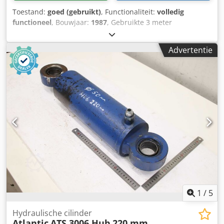
Toestand:
goed (gebruikt)
, Functionaliteit:
volledig
functioneel
, Bouwjaar:
1987
, Gebruikte 3 meter
plaatknipschaar van Haco Atlantic Dsdpfx Aozi Rl Tjd Isck
Type: ATS 3006 Capaciteit: 3100 x 6 mm Elektrische
Advertentie
achteraanslag Elektrische instelling van de snijhoek
Bouwjaar: 1987
1
/
5
Hydraulische cilinder
Atlantic
ATS 3006 Hub 220 mm