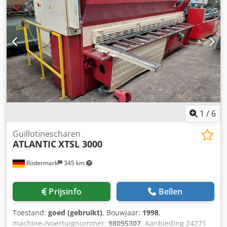
1
/
6
Guillotinescharen
ATLANTIC
XTSL 3000
Rödermark
345 km
Prijsinfo
Bellen
Toestand:
goed (gebruikt)
, Bouwjaar:
1998
,
machine-/voertuignummer:
98095307
, Aanbieding 24271