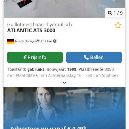
1
/
9
Guillotineschaar - hydraulisch
ATLANTIC
ATS 3000
Niederlangen
157 km
Prijsinfo
Bellen
Toestand:
gebruikt
, Bouwjaar:
1998
, Plaatbreedte 3050
mm Plaatdikte 6 mm Achteraanslag 10 - 750 mm Snijhoek
0,5 - 3 ° Neerhouders 18 stuks Slagen per minuut 9 / 14
Totaal benodigd vermogen 7,5 kW Benodigde ruimte ca.
3750 x 1600 x 2450 mm Gewicht 4800 kg Uitrusting: -
elektrohydraulisch, geleide plaatponschaar Dedpjw S
Nknjfx Ad Isck - voorbedieningspaneel, links voor - met
elektrohydraulische versteling van de snijhoek - met
handmatige instelling van de snijspleet vanaf de voorzijde
(excentrisch) - elektromotorische achteraanslag 10-750 mm
Adverteer nu vanaf € 4,49
*