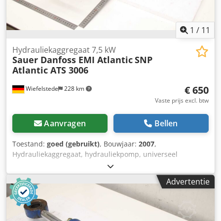
1
/
11
Hydrauliekaggregaat 7,5 kW
Sauer Danfoss EMI Atlantic
SNP
Atlantic ATS 3006
€ 650
Wiefelstede
228 km
Vaste prijs excl. btw
Aanvragen
Bellen
Toestand:
goed (gebruikt)
, Bouwjaar:
2007
,
Hydrauliekaggregaat, hydrauliekpomp, universeel
aggregaat, hydrauliekstation -Fabrikant: Sauer Sundstrand,
hydrauliekaggregaat afkomstig uit plaatknipschaar Atlantic
Advertentie
ATS 3006 Djdpfx Ajyghuned Ieck -Hydrauliekpomp:
dubbele uitvoering -Motor: EMI 7,5 kW / 1440 tpm -
Afmetingen: 790/330/H295 mm -Gewicht: 83,6 kg