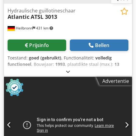
Hydraulische guillotineschaar
Atlantic
ATSL 3013
Heilbronn
431 km
Prijsinfo
Bellen
Toestand:
goed (gebruikt)
, Functionaliteit:
volledig
functioneel
, Bouwjaar:
1993
, plaatdikte staal (max.):
13
mm
, achteraanslag:
1.000 mm
, snijlengte (max.):
3.050
mm
, gemotoriseerde teruglooprem Aanpassing van de
Advertentie
snijspleet Snijhoekverstelling Voetschakelaar Technische
gegevens / technische details: Snijlengte / max. snijlengte
3050 mm Snijcapaciteit 13 mm Achteraanslag /
eindaanslag 1000 mm Aandrijfvermogen motor 22 kW
Gewicht van de machine ca. / gewicht 8000 kg Technische
gegevens, accessoires en beschrijving van de machine zijn
niet bindend - Dcedpfx Aev Tk Efod Ijk Technische
gegevens, accessoires en beschrijving van de machine zijn
niet bindend.