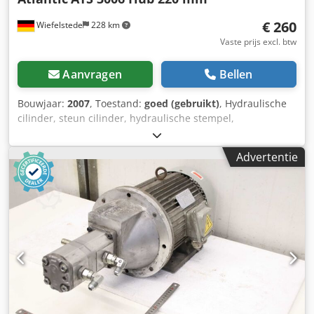
€ 260
Wiefelstede
228 km
Vaste prijs excl. btw
Aanvragen
Bellen
Bouwjaar:
2007
, Toestand:
goed (gebruikt)
, Hydraulische
cilinder, steun cilinder, hydraulische stempel,
drukstempel, hydraulische buffer, drukverhogingscilinder,
hydraulische cilinder voor guillotineschaar - Hydraulische
Advertentie
cilinder: uit guillotineschaar Atlantic ATS 3006 -
Plunjerstang: Ø 50 mm - Slag: 220 mm - Aansluiting: Ø50
mm - Hartafstand boringen: ingeschoven 555 mm -
Afmetingen: 675/140/196 mm - Gewicht: 37,3 kg Dcjdpfx
Ajyghdvsd Isk