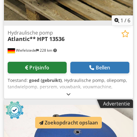
1
/
6
Hydraulische pomp
Atlantic**
HPT 13536
Wiefelstede
228 km
Prijsinfo
Bellen
Toestand:
goed (gebruikt)
, Hydraulische pomp, oliepomp,
tandwielpomp, persrem, vouwbank, vouwmachine,
hydraulische pons, hydraulische pons -
Vervangingsonderdeel: Hydraulische pomp van Atlantic
Advertentie
kantpers type: HPT 13536 -Fabrikant: Eckerle -Pomp type:
1PF2GH3-12/013RE07MU2 Dsdpjfpidisfx Ad Iock -
Aandrijving: Loher type 132M-4 -Mogen: 7,5 kW 1440
Zoekopdracht opslaan
omw/min -Afmetingen: 800/370/H300 mm -Gewicht 98 kg