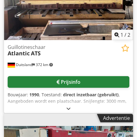
1
/
2
Guillotineschaar
Atlantic
ATS
Duitsland
372 km
Prijsinfo
Bouwjaar:
1990
, Toestand:
direct inzetbaar (gebruikt)
,
Aangeboden wordt een plaatschaar. Snijlengte: 3000 mm,
snijcapaciteit staal: 2 mm - 6 mm, snijcapaciteit roestvrij
staal: 3 mm. Voorzien van achteraanslag, voorste
Advertentie
oplegtafels en vingerbeschermingsrooster. Bezichtiging
mogelijk na afspraak. Dedpfxsy Tat De Ad Isck