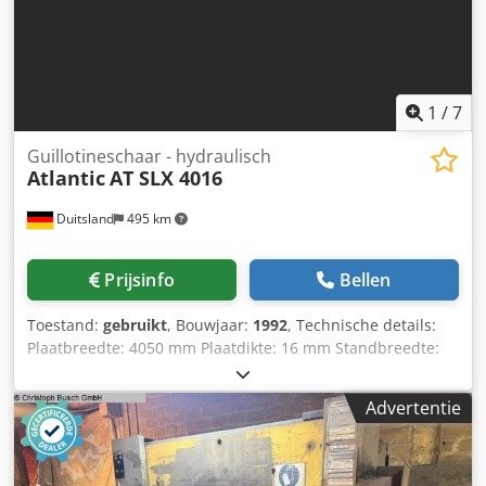
1
/
7
Guillotineschaar - hydraulisch
Atlantic
AT SLX 4016
Duitsland
495 km
Prijsinfo
Bellen
Toestand:
gebruikt
, Bouwjaar:
1992
, Technische details:
Plaatbreedte: 4050 mm Plaatdikte: 16 mm Standbreedte:
4900 mm Besturing voor programma: Robosoft SC5
Besturing Achteraanslag: 1000 gemotoriseerd Snijhoek:
Advertentie
0,5° - 3° ° Snijspleet aanpassing: ja / jes mm
Vasthoudinrichting: 23 stuks Hoogte boven vloer: 1030 mm
Tafelafmetingen: L x B 4000 x 520 mm Machinegewicht
ongeveer: 19,2 ton Afmetingen machine: 5,2 x 2,2 x 2,78 m