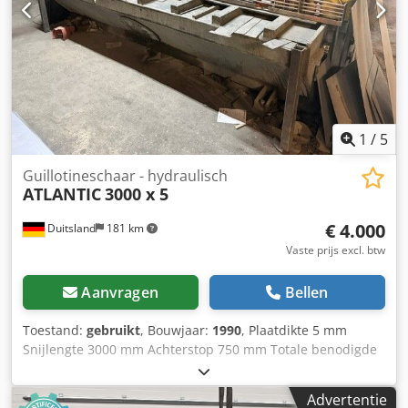
machinebesturing "SP 9" * in nieuwstaat *
voorselectiepositie van de achterstop * digitale weergave
van de actuele waarde * elektro-hydraulische instelling
van de snijhoek met digitale weergave * noodstop - NC
elektro-motorische achterstop, op kogelomloopspindels -
handmatige instelling van de snijspleet, vanaf de
achterkant verstelbaar - vingerveiligheid aan de voorkant -
1x zijstop ... 1.000 mm - achterste plaatgeleider - 1x vrij
1
/
5
beweegbare voetschakelaar - handleiding
Guillotineschaar - hydraulisch
ATLANTIC
3000 x 5
€ 4.000
Duitsland
181 km
Vaste prijs excl. btw
Aanvragen
Bellen
Toestand:
gebruikt
, Bouwjaar:
1990
, Plaatdikte 5 mm
Snijlengte 3000 mm Achterstop 750 mm Totale benodigde
vermogen 7,5-10 kW Gewicht van de machine circa 4 ton
Dcodpfsztf Azox Ad Iek
Advertentie