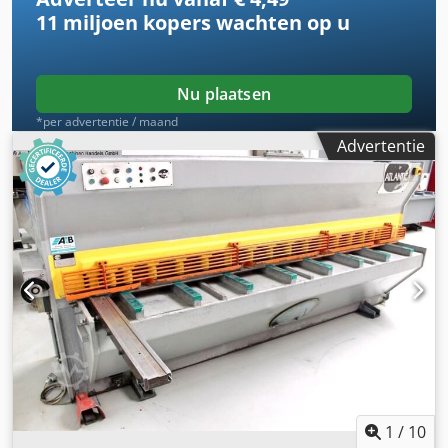
(kogelomloopspindels) - analoge positieweergave +
11 miljoen kopers
wachten op u
handwiel voor fijninstelling - 1x zij-aanslag - 3x
oplegarmen - 1x vrij verplaatsbaar voetpedaal - voorste
vingerbeveiliging - Gebruiksaanwijzing (PDF)
Nu plaatsen
*per advertentie / maand
Advertentie
1
/
10