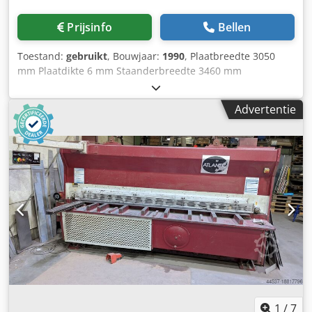
Prijsinfo
Bellen
Toestand:
gebruikt
, Bouwjaar:
1990
, Plaatbreedte 3050
mm Plaatdikte 6 mm Staanderbreedte 3460 mm
Tafelhoogte 800 mm Druk 220 bar Snijhoekverstelling 0,5x3
° Neerhouders 18 Achteraanslag - verstelbaar 750 mm
Advertentie
Vooraanslag - verstelbaar 1000 mm Hoofdmotor 7,5 kW
Olie-inhoud 300 l Totaal benodigd vermogen 7,5 kW
Dcodpfx Adeynbc Ue Iok Machinegewicht ca. 4,5 t
Benodigde ruimte ca. 3,7x2,0x1,8 m Snijhoekverstelling
handmatig Spleetverstelling handmatig Hoekaanslag
1
/
7