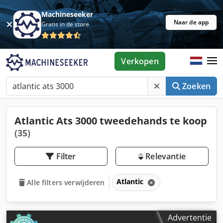
Machineseeker
Naar de app
Gratis in de store
Verkopen
Zoeken
Atlantic Ats 3000 tweedehands te koop
(35)
Filter
Relevantie
Atlantic
Alle filters verwijderen
Advertentie