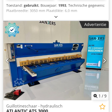
Toestand:
gebruikt
, Bouwjaar:
1993
, Technische gegevens:
Plaatbreedte: 3050 mm Plaatdikte: 6,0 mm
Staanderbreedte: 3460 mm Aantal slagen min./max.: 9 / 17
slagen/min Achteraanslag: 750 mm (motorisch) Snijhoek:
Advertentie
0,5° - 3,0° Snijspleetverstelling: handmatig Neerhouders:
18 stuks (hydraulisch) Tafelafmeting: 380 x 3100 mm Djdsu
Rni Hjpfx Ad Iock Totale aangesloten vermogen: 7,5 kW
Machinegewicht ca.: 4,56 t Afmetingen machine: L: 3,64 x
B: 2,55 x H: 1,58 m Uitrusting: -met zij-aanslag L: 1000 x B:
100 x H: 60 mm en aanslaglat 990 mm, met 8
opleggelementen -Bediening via schakelpaneel en
voetbediening -Snijzone-verlichting -Slagteller -
Machinevoeten In voorraad.
1
/
9
Guillotineschaar - hydraulisch
ATLANTIC
ATS 3000