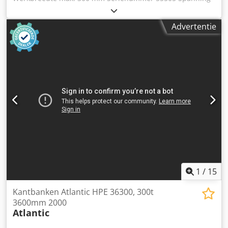
380 V Gewicht 5000 kg Dsdpfxjzr Rq Uj Ad Ijck Boven- en
ondermes compleet, gedeeltelijke segmenten hydraulisch
Advertentie
aangedreven
1
/
15
Kantbanken Atlantic HPE 36300, 300t
3600mm 2000
Atlantic