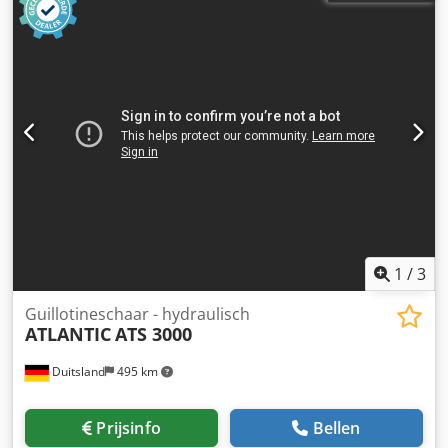
1
/
3
Guillotineschaar - hydraulisch
ATLANTIC
ATS 3000
Duitsland
495 km
Prijsinfo
Bellen