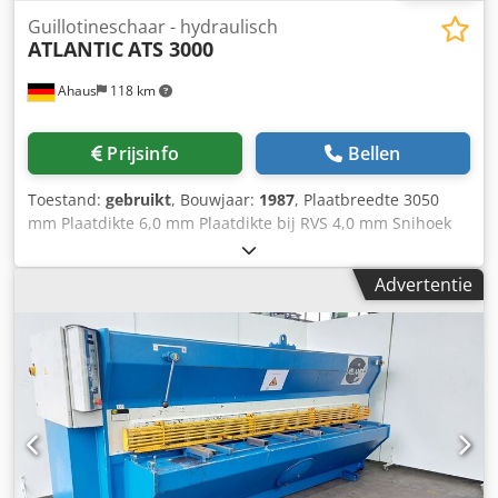
Guillotineschaar - hydraulisch
ATLANTIC
ATS 3000
Ahaus
118 km
Prijsinfo
Bellen
Toestand:
gebruikt
, Bouwjaar:
1987
, Plaatbreedte 3050
mm Plaatdikte 6,0 mm Plaatdikte bij RVS 4,0 mm Snihoek
0,5 - 3,0 ° Aantal neerhouders 18 stuks Slagen per minuut
9 / 14 Achteraanslag - verstelbaar max. 750 mm
Advertentie
Conventionele besturing Motorrvermogen 10,0 kW Gewicht
4800 kg Afmetingen LxBxH 3750 x 1600 x 2450 mm
Dcedpfexab Aqox Ad Iek zeer goed onderhouden toestand
(!!) Uitvoering: - elektro-hydraulische / knieheugelgeleide
plaatknipschaar - voorbedieningspaneel links – eenvoudig
te bedienen - met elektro-hydraulische instelling van de
snijhoek - met handmatige snijspelingverstelling, vanaf
achterzijde - elektrisch aangedreven achteraanslag 10-750
mm - met analoge positieweergave + handwiel voor