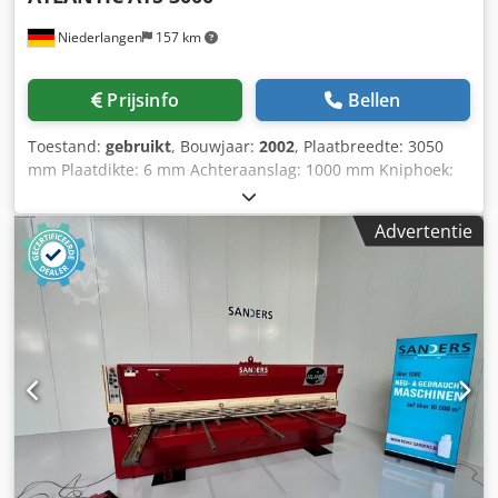
Niederlangen
157 km
Prijsinfo
Bellen
Toestand:
gebruikt
, Bouwjaar:
2002
, Plaatbreedte: 3050
mm Plaatdikte: 6 mm Achteraanslag: 1000 mm Kniphoek:
0,5 - 3 ° Neerhouders: 18 stuks Dodpfoyrhvvsx Ad Ieck
Slagen per minuut: 9-17 sl/min Vermogensbehoefte totaal:
Advertentie
7,5 kW Benodigde ruimte ca.: 3800 x 2000 x 1600 mm
Gewicht: 4500 kg Uitrusting: - elektrische achteraanslag -
elektrische versteling van de kniphoek - handmatige
versteling van de snijspeling - besturing SP 9 -
beveiligingsinrichting achter de machine, incl. lichtscherm
- vingerbescherming aan de voorzijde - 1x zij-aanslag -
bedieningshandleiding