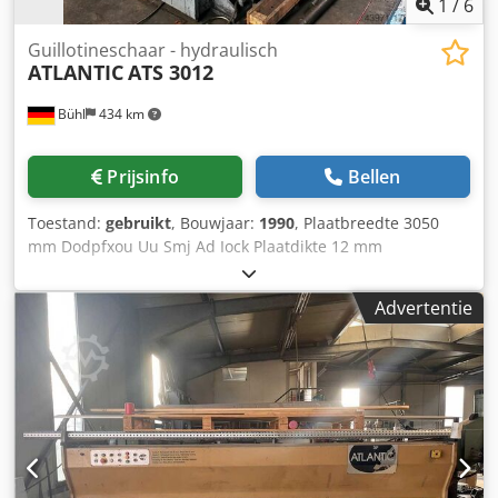
1
/
6
Guillotineschaar - hydraulisch
ATLANTIC
ATS 3012
Bühl
434 km
Prijsinfo
Bellen
Toestand:
gebruikt
, Bouwjaar:
1990
, Plaatbreedte 3050
mm Dodpfxou Uu Smj Ad Iock Plaatdikte 12 mm
staanderbreedte 3100 mm Tafelhoogte boven vloer 900
mm Snijhoekinstelling 0,5 - 3 ° Snijsnelheid 6 - 13
Advertentie
slagen/min Achteraanslag - verstelbaar 1000 mm
Neerhouder 18 stuks Olie-inhoud 350 liter Totaal benodigd
vermogen 22,5 kW Machinegewicht ca. 8 ton
Machineafmetingen L x B x H 3,96 x 2,10 x 2,22 m - met
snijspleetverstelling - Accessoires: elektrische
achteraanslag, reservemes