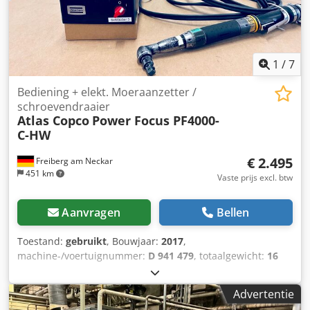
1
/
7
Bediening + elekt. Moeraanzetter /
schroevendraaier
Atlas Copco
Power Focus PF4000-
C-HW
€ 2.495
Freiberg am Neckar
451 km
Vaste prijs excl. btw
Aanvragen
Bellen
Toestand:
gebruikt
, Bouwjaar:
2017
,
machine-/voertuignummer:
D 941 479
, totaalgewicht:
16
kg
, ingangsfrequentie:
50 Hz
, De Atlas Copco Power Focus
PF4000-C-HW is de ideale oplossing voor nauwkeurige en
Advertentie
efficiënte boutverbindingen in de industrie. Wij bieden