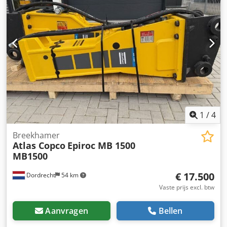
Geschikt voor de volgende machines: 17-29 ton
Leveringsvoorwaarden: EXW Werkdruk: 160-180 bar
Benodigde hydraulische doorstroming: 155 l/min
Slagfrequentie: 330-680 Laatste inspectie: 2025-01-02
Productieland: DE Aanvullende informatie Neem contact
op met Ö. Inalkac voor meer informatie.
1
/
4
Breekhamer
Atlas Copco
Epiroc MB 1500
MB1500
€ 17.500
Dordrecht
54 km
Vaste prijs excl. btw
Aanvragen
Bellen