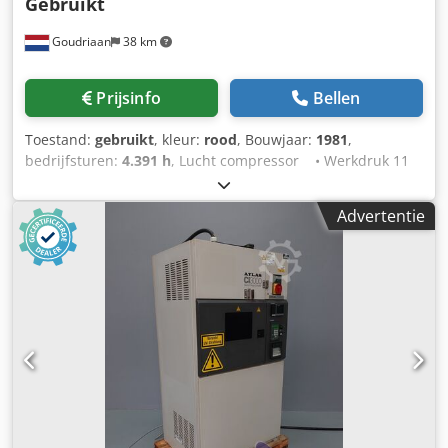
Gebruikt
Goudriaan
38 km
Prijsinfo
Bellen
Toestand:
gebruikt
, kleur:
rood
, Bouwjaar:
1981
,
bedrijfsturen:
4.391 h
, Lucht compressor • Werkdruk 11
bar • 4391 uur Dkedpfx Asx S Nxasclsr • Weg verlichting
• Geheel werkend Staat: Gebruikt Bouwjaar: 1981
Advertentie