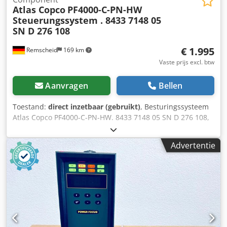
Atlas Copco
PF4000-C-PN-HW
Steuerungssystem . 8433 7148 05
SN D 276 108
€ 1.995
Remscheid
169 km
Vaste prijs excl. btw
Aanvragen
Bellen
Toestand:
direct inzetbaar (gebruikt)
, Besturingssysteem
Atlas Copco PF4000-C-PN-HW. 8433 7148 05 SN D 276 108,
gebruikt, lichte gebruikssporen, 100% functioneel,
leveringsomvang conform foto's Dkedperv Nz Asfx Aclsr
Advertentie