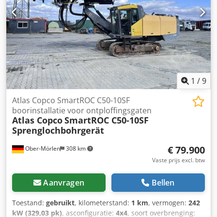
lagere kosten bij behoud van Atlas Copco kwaliteit.
1
/
9
Atlas Copco SmartROC C50-10SF
boorinstallatie voor ontploffingsgaten
Atlas Copco
SmartROC C50-10SF
Sprenglochbohrgerät
€ 79.900
Ober-Mörlen
308 km
Vaste prijs excl. btw
Aanvragen
Bellen
Toestand:
gebruikt
, kilometerstand:
1 km
, vermogen:
242
kW (329,03 pk)
, asconfiguratie:
4x4
, soort overbrenging: