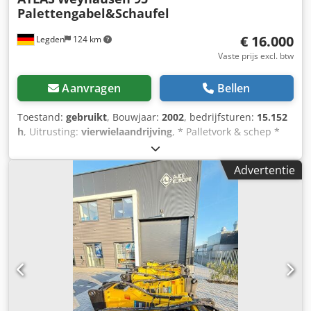
Palettengabel&Schaufel
€ 16.000
Legden
124 km
Vaste prijs excl. btw
Aanvragen
Bellen
Toestand:
gebruikt
, Bouwjaar:
2002
, bedrijfsturen:
15.152
h
, Uitrusting:
vierwielaandrijving
, * Palletvork & schep *
Gesloten cabine * Front hydrauliek * Motorvermogen 74
kW * Bouwjaar: 2002 * Werkverlichting ----Interne
Advertentie
voertuignummer 9531----Wijzigingen & tussentijdse
verkoop voorbehouden WhatsApp-ondersteuning
beschikbaar! Dodpfxozp Ddpe Aclekr Voor vragen over het
voertuig of meer informatie kunt u ons gerust via
WhatsApp schrijven Whatsapp Duits, Engels -- Whatsapp
Duits, Engels, Arabisch