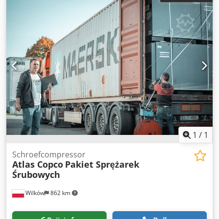
Gedemonteerd wegens onvoldoende
compressorvermogen. Werd nauwelijks gebruikt :(
Energieterugwinningsunit Atlas Copco ER90 - details
bijgevoegd als PDF. Voor watergekoelde, olievrije ZR-
compressor Verander uw ZR watergekoelde, olievrije
compressor in een energiebron voor warm water met ER,
onze energieterugwinningsunit. Vermogen: 90 kW Speciale
uitrusting: Dodpfjp N H Huox Aclokr Reserve waterpomp -
redundantie 2e warmtewisselaar - Zeer goede staat. Het
werd bijna nooit gebruikt - slechte planning! Helaas zijn er
geen documenten meer beschikbaar.
1
/
1
Schroefcompressor
Atlas Copco
Pakiet Sprężarek
Śrubowych
Wilków
862 km