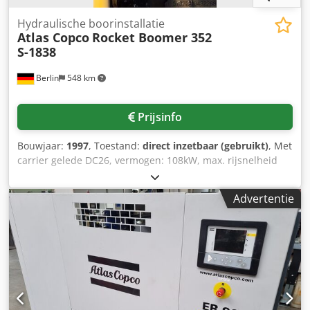
Hydraulische boorinstallatie
Atlas Copco
Rocket Boomer 352
S-1838
Berlin
548 km
Prijsinfo
Bouwjaar:
1997
, Toestand:
direct inzetbaar (gebruikt)
, Met
carrier gelede DC26, vermogen: 108kW, max. rijsnelheid
16km/h, bandenmaat: 14.00 R24 A, 2x boorarm BUT 35,
diesel power pack Deutz BF4M 1013C, boorsteunen BMH
Advertentie
6414, max. boorstanglengte: 4321mm, max. boordiepte:
4020mm, laadplatform HL 210, CE-norm, lucht/water
spoeling, warmtewisselaar en hogedrukpomp Swellex,
zonder boorhamers. Dkedpfxol Tn Epj Acler