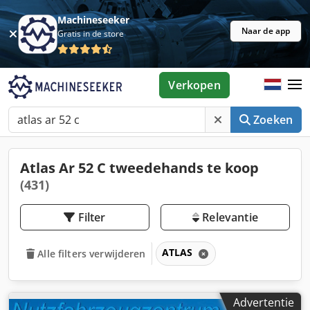
Machineseeker
Naar de app
Gratis in de store
Verkopen
Zoeken
Atlas Ar 52 C tweedehands te koop
(431)
Filter
Relevantie
ATLAS
Alle filters verwijderen
Advertentie