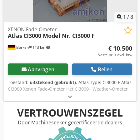
1
/
8
XENON Fade-Ometer
Atlas
CI3000 Model Nr. CI3000 F
€ 10.500
Borken
113 km
Vaste prijs excl. btw
Aanvragen
Bellen
Toestand:
uitstekend (gebruikt)
, Atlas Type: CI3000 F Atlas
CI3000 Xenon Fade-Ometer Het Ci3000+ Weather-Ometer
en het Fade-Ometer, uitgerust met geavanceerde digitale
regelsystemen, Dkedpfx Aozg Tmhoclsr vertegenwoordigen
baanbrekende prestaties in het gebruik van digitale en
VERTROUWENSZEGEL
optische technologieën in eenvoudig te bedienen
laboratoriumweerbestendigheidstestapparatuur. De 3000-
Door Machineseeker gecertificeerde dealers
serie is door veel OEM’s in de textiel-, verf- en
coatingsindustrie, evenals in de kunststofindustrie, erkend