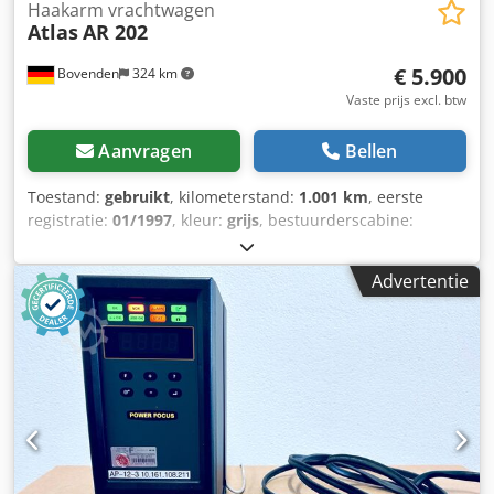
Haakarm vrachtwagen
Atlas
AR 202
€ 5.900
Bovenden
324 km
Vaste prijs excl. btw
Aanvragen
Bellen
Toestand:
gebruikt
, kilometerstand:
1.001 km
, eerste
registratie:
01/1997
, kleur:
grijs
, bestuurderscabine:
overig
, soort overbrenging:
overig
, Bouwjaar:
1997
,
Voertuiglocatie: Bovenden, achterste steun, hydraulische
Advertentie
dwarsvergrendeling Dsdsi Rqrwspfx Acljkr Opbouw:
Opbouwlengte 6.350 mm, geschikt voor containers tot 7 m,
ca. 1.700 bedrijfsuren, met knikhaak DIN-vergrendeling en
extra hydraulische dwarsvergrendeling.
ACCESSOIREINFORMATIE ZONDER GARANTIE, wijzigingen,
tussentijdse verkoop en fouten voorbehouden!