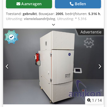
Aanvragen
Bellen
Toestand:
gebruikt
, Bouwjaar:
2005
, bedrijfsturen:
5.316 h
,
Uitrusting:
vierwielaandrijving
, Uitrusting: * 5.316
bedrijfsuren * Motorvermogen 53,5 kW * 20 km/u *
Hydraulische aansluitingen * Extra werklampen *
Advertentie
Zwaailicht * Snelwisselsysteem Overig: Dkjdpfx Ajx
Rfbzoclor * 1 vorige eigenaar * Origineel Duitse levering *
Bouwjaar 2005 * Eigen gewicht 5.975 kg * Totaalgewicht
6.500 kg * Remsysteem geeft foutmelding Sinds 1972 uw
betrouwbare partner voor personen- en bedrijfswagens in
28832 Achim, nabij Bremer Kreuz. Het
NutzfahrzeugZentrum Behnke heeft continu ca. 200
voertuigen op voorraad uit de segmenten bestelwagens,
bedrijfswagens en bouwmachines! Wij bieden u
doorlopend aantrekkelijke financieringsmogelijkheden
tegen gunstige speciale voorwaarden. Bij interesse maken
wij graag een individueel aanbod voor u! Inruil van uw
bedrijfswagen of bouwmachine is gewenst. Indien een
nieuwe TÜV-keuring gewenst is, doen wij u graag een
1
/
14
aanbod via onze partnerwerkplaatsen. Ons aanbod omvat