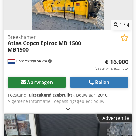
1
/
4
Breekhamer
Atlas Copco
Epiroc MB 1500
MB1500
€ 16.900
Dordrecht
54 km
Vaste prijs excl. btw
Aanvragen
Bellen
Toestand:
uitstekend (gebruikt)
, Bouwjaar:
2016
,
Algemene informatie Toepassingsgebied: bouw
Referentienummer: 4 Dkjdpfxjvpq Tbs Acljr Gewichten
Leeggewicht: 1.300 kg Functioneel Afmetingen laadruimte:
Advertentie
200 x 70 x 60 cm CE-markering: ja Onderhoud, historie en
staat Aantal vorige eigenaren: 1 Technische staat: zeer
goed Visuele staat: zeer goed Aanvullende informatie