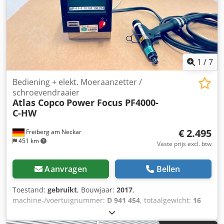
1
/
7
Bediening + elekt. Moeraanzetter /
schroevendraaier
Atlas Copco
Power Focus PF4000-
C-HW
€ 2.495
Freiberg am Neckar
451 km
Vaste prijs excl. btw
Aanvragen
Bellen
Toestand:
gebruikt
, Bouwjaar:
2017
,
machine-/voertuignummer:
D 941 454
, totaalgewicht:
16
kg
, ingangsfrequentie:
50 Hz
, De Atlas Copco Power Focus
PF4000-C-HW is de ideale oplossing voor nauwkeurige en