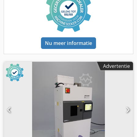
als exclusief platform voor nauwkeurige, reproduceerbare
en herhaalbare resultaten voor de levensduurbepaling.
Kenmerken: Type klimaat Testmethode zonlichtsimulatie
Lichtbron met xenon-booglamp Toepassingen: Additieven
en kleurstoffen Lijmen en afdichtmiddelen Architectuur en
bouw Automobielindustrie Voeding en dranken Grafisch
Verpakkingen Verven en coatings Fotovoltaïsch
Nu meer informatie
Kunststoffen Textiel Wind en zonne-energie
Consumentenelektronica Persluchtvoorziening Het
bevochtigingssysteem van de CI3000 werkt met een
perslucht ultrasone sproeikop. Voor binnenkomst in het
Advertentie
systeem moet de perslucht via een water-/olieafscheider
worden geleid. De kleine luchtdrukregelaar in de CI3000
bevat een tweede water-olieafscheider en een 5-micron
deeltjesfilter. Zorg dat er een aparte olie-waterafscheider
wordt geïnstalleerd en vertrouw niet alleen op het filter
van de luchtdrukregelaar, omdat deze enkel als extra
beveiliging dient. Persluchtspecificaties: Druk: 80-100 PSI
(552-689 kPa) Debiet: 4 CFM (0,11 m³/min) Afmetingen:
Totale afmetingen CI3000: 37,5" breed x 29" diep x 72"
hoog (95 cm breed x 73 cm diep x 183 cm hoog) Benodigde
vloeroppervlakte: 41,5" breed x 80" diep (105 cm breed x