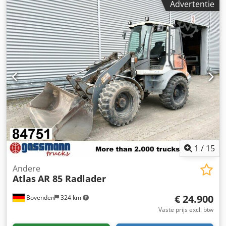
Advertentie
efficiënte boutverbindingen in de industrie. Wij bieden
deze gebruikte besturingseenheid aan samen met de
bijpassende ETP ST32-10-I06 boutverbinding. Technische
specificaties: Besturingseenheid model: Power Focus
PF4000-C-HW, bouwjaar: 2017 Schroevendraaier model:
ETP ST32-10-I06, bouwjaar: 2022 Stroomvoorziening: 200-
240 V/ (50-60 Hz) Opgenomen vermogen (W): 320 W
Maximale bedrijfstemperatuur: +40,0° C Minimale
bedrijfstemperatuur: +5,0° C Frequentie: 50-60 Hz
Dodpjulaxzefx Acljkr Zie voor meer informatie de
typeplaatjes op de besturingseenheid en schroevendraaier
in de bijbehorende afbeeldingen.
1
/
15
Andere
Atlas
AR 85 Radlader
€ 24.900
Bovenden
324 km
Vaste prijs excl. btw