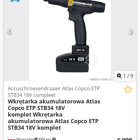
INFORMATIE ZONDER GARANTIE, wijzigingen, tussentijdse
verkoop en vergissingen voorbehouden! Dodpfxop N Apas
Aclekr
1
/
9
Accuschroevendraaier Atlas Copco ETP
STB34 18V compleet
Wkrętarka akumulatorowa Atlas
Copco ETP STB34 18V
komplet
Wkrętarka
akumulatorowa Atlas Copco ETP
STB34 18V komplet
Wymysłów
889 km