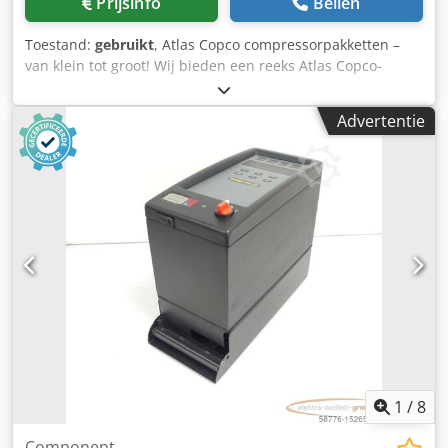
Prijsinfo
Bellen
Toestand:
gebruikt
, Atlas Copco compressorpakketten –
van klein tot groot! Wij bieden een reeks Atlas Copco-
schroefcompressoren in verschillende vermogens- en
efficiëntievarianten aan – van compacte modellen tot grote
Advertentie
industriële units. De perfecte oplossing voor bedrijven die
op zoek zijn naar betrouwbare compressoren tegen
aantrekkelijke prijzen. - Ruime keuze aan modellen Dsdpfx
Acsq Dlk Aelokr - Gunstige prijzen - Snelle en efficiënte
orderafhandeling Neem contact met ons op en vind de
juiste compressoren voor uw behoeften!
1
/
8
Component