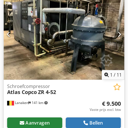
deze gebruikte besturingseenheid aan samen met de
bijpassende STV-ST61-30-40 boutverbinding.
Dkodpeulayxsfx Acler Technische specificaties:
Besturingseenheid model: Power Focus PF4000-C-HW,
bouwjaar: 2017 Schroevendraaier model: STV-ST61-30-40,
bouwjaar: 2017 Stroomvoorziening: 200-240 V/ (50-60 Hz)
Opgenomen vermogen (W): 320 W Maximale
bedrijfstemperatuur: +40,0° C Minimale
bedrijfstemperatuur: +5,0° C Frequentie: 50-60 Hz Zie voor
meer informatie de typeplaatjes op de besturingseenheid
en schroevendraaier in de bijbehorende afbeeldingen.
1
/
11
Schroefcompressor
Atlas Copco
ZR 4-52
€ 9.500
Lanaken
141 km
Vaste prijs excl. btw
Aanvragen
Bellen