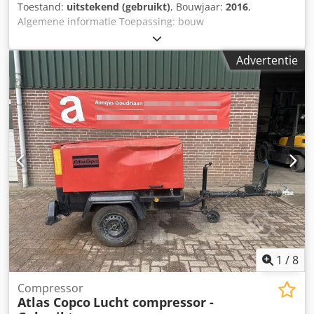
Toestand:
uitstekend (gebruikt)
, Bouwjaar:
2016
,
Algemene informatie Toepassing: bouw
Referentienummer: 4 Gewichten Ledig gewicht: 1.300 kg
Functionaliteit Afmetingen laadruimte: 200 x 70 x 60 cm
Advertentie
CE-markering: ja Onderhoud, historie en staat Aantal
vorige eigenaars: 1 Technische staat: zeer goed Optische
staat: zeer goed Dodevpq Thepfx Acljkr Aanvullende
informatie Geschikt voor de volgende machines: 17-29 ton
Leveringsvoorwaarden: EXW Werkdruk: 160-180 bar
Vereiste hydraulische doorstroming: 155 l/min
Slagfrequentie: 330-680 Laatste inspectie: 2025-01-02
Productieland: DE Aanvullende informatie Neem contact
op met Ö. Inalkac voor meer informatie.
1
/
8
Compressor
Atlas Copco
Lucht compressor -