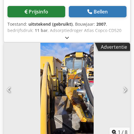
van toepassing. * Meer informatie en onze algemene
voorwaarden vindt u op onze website. Wij verkopen
Prijsinfo
Bellen
uitsluitend op basis van onze algemene voorwaarden (te
vinden: ... / AGB).
Toestand:
uitstekend (gebruikt)
, Bouwjaar:
2007
,
bedrijfsdruk:
11 bar
, Adsorptiedroger Atlas Copco CD520
met 31,20 m3/min Dkedpfx Aeqay R Djcler
Advertentie
1
/
8