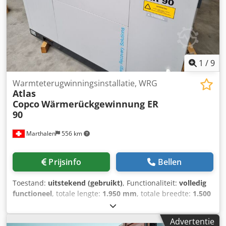
1
/
9
Warmteterugwinningsinstallatie, WRG
Atlas
Copco
Wärmerückgewinnung ER
90
Marthalen
556 km
Prijsinfo
Bellen
Toestand:
uitstekend (gebruikt)
, Functionaliteit:
volledig
functioneel
, totale lengte:
1.950 mm
, totale breedte:
1.500
mm
, totale hoogte:
1.500 mm
, Verkoop hier een
warmteterugwinningssysteem voor persluchtsystemen.
Advertentie
Origineel Atlas Copco. WRG-systeem voor compressor.