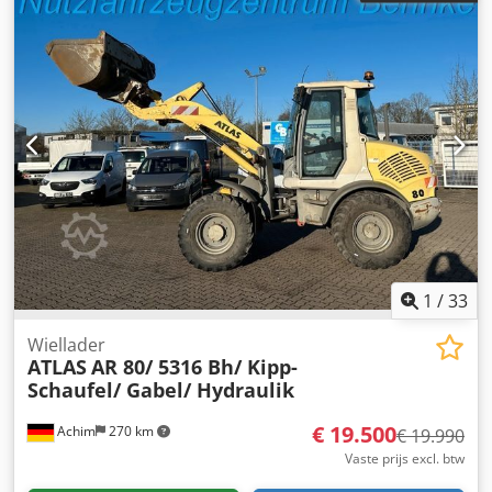
1
/
33
Wiellader
ATLAS
AR 80/ 5316 Bh/ Kipp-
Schaufel/ Gabel/ Hydraulik
€ 19.500
Achim
270 km
€ 19.990
Vaste prijs excl. btw