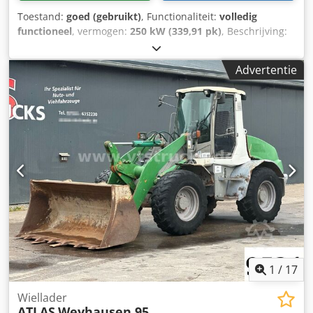
Toestand:
goed (gebruikt)
, Functionaliteit:
volledig
functioneel
, vermogen:
250 kW (339,91 pk)
, Beschrijving:
Schroefcompressor ZR 4-52 met trommeldroger
Dodpjvyrlaefx Aclskr Kenmerken: Capaciteit 8.00 bar
Advertentie
Vermogen 250 kW Voltage 500 V Luchtdebiet l/min 634
Draaiuren bij laatste onderhoud: 50307
1
/
17
Wiellader
ATLAS
Weyhausen 95