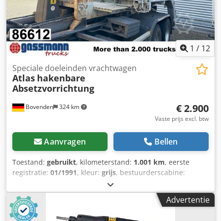
bakken, met en zonder laadkranen, direct leverbaar.
S.E.&O Gezien de hoeveelheid advertenties en details,
verzoekt Aurora u om de juistheid van de gegevens met de
verkoopafdeling te controleren.
1
/
12
Speciale doeleinden vrachtwagen
Atlas
hakenbare
Absetzvorrichtung
€ 2.900
Bovenden
324 km
Vaste prijs excl. btw
Aanvragen
Bellen
Toestand:
gebruikt
, kilometerstand:
1.001 km
, eerste
registratie:
01/1991
, kleur:
grijs
, bestuurderscabine:
overig
, soort overbrenging:
overig
, Bouwjaar:
1991
,
Voertuiglocatie: Bovenden, containervergrendeling,
Advertentie
achterste steun. Opbouw: Atlas haakarmsysteem op
Roland afzetframe (bouwjaar 1994). ACCESSOIRE-