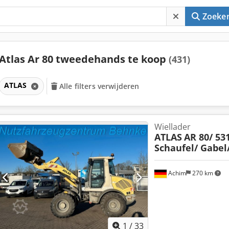
Zoeke
Atlas Ar 80 tweedehands te koop
(431)
ATLAS
Alle filters verwijderen
Wiellader
ATLAS
AR 80/ 53
Schaufel/ Gabel
Achim
270 km
1
/
33