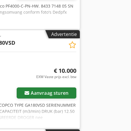
pco PF4000-C-PN-HW. 8433 7148 05 SN
eringsomvang conform foto's Dedpfx
Advertentie
r
80VSD
€ 10.000
EXW Vaste prijs excl. btw
Aanvraag sturen
 COPCO TYPE GA180VSD SERIENUMMER
APACITEIT (m3/min) DRUK (bar) 12.50
EGREERDE DROGER nee
nee DOCUMENTATIE nee AANSLUITING