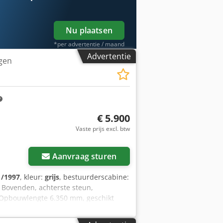
Nu plaatsen
*per advertentie / maand
Advertentie
gen
€ 5.900
Vaste prijs excl. btw
Aanvraag sturen
1/1997
, kleur:
grijs
, bestuurderscabine:
e: Bovenden, achterste steun,
 Opbouwlengte 6.350 mm, geschikt
vergrendeling en extra hydraulische
zigingen, tussentijdse verkoop en