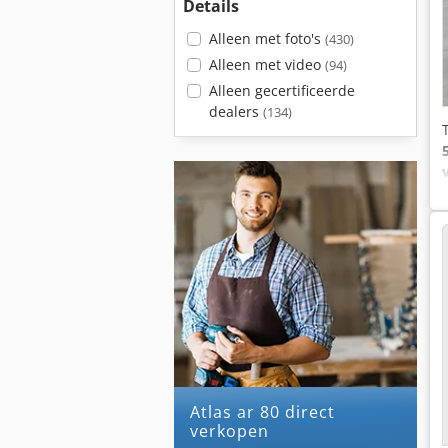
Details
Alleen met foto's
(430)
Alleen met video
(94)
Alleen gecertificeerde
dealers
(134)
atlas ar 80 direct
verkopen