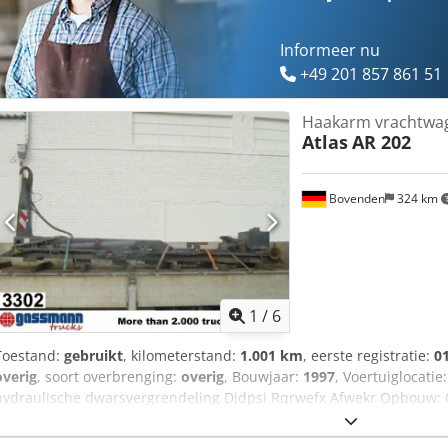
voorbehouden! Dedpfevhiq Aox Afwjkr
Informeer nu
+49 201 857 861 51
Haakarm vrachtwa
Atlas
AR 202
Bovenden
324 km
1
/
6
Toestand:
gebruikt
, kilometerstand:
1.001 km
, eerste registratie:
0
overig
, soort overbrenging:
overig
, Bouwjaar:
1997
, Voertuiglocati
hydraulische dwarsvergrendeling Djdpsi Rqrwefx Afwekr Opbouw:
voor containers tot 7 m, ca. 1.700 bedrijfsuren, met knikhaak DIN-
dwarsvergrendeling. ACCESSOIREINFORMATIE ZONDER GARANTIE, wij