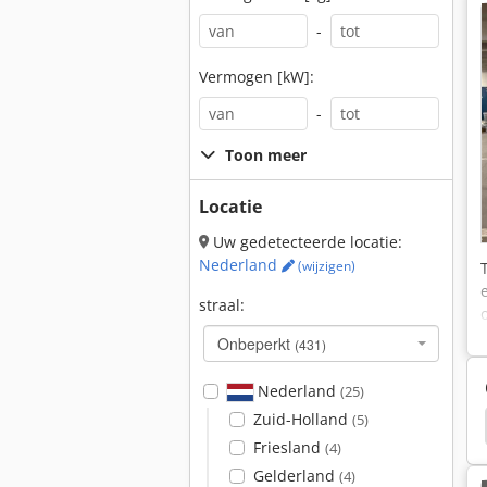
-
Vermogen [kW]:
-
Toon meer
Locatie
Uw gedetecteerde locatie:
Nederland
(wijzigen)
straal:
Onbeperkt
(431)
Nederland
(25)
Zuid-Holland
(5)
ders
Lader
Backhoe Lader
Snelle Laders
Friesland
(4)
Gelderland
(4)