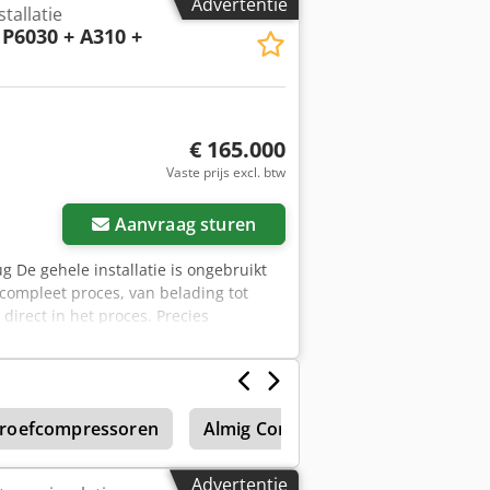
Advertentie
tallatie
P6030 + A310 +
€ 165.000
Vaste prijs excl. btw
Aanvraag sturen
g De gehele installatie is ongebruikt
compleet proces, van belading tot
irect in het proces. Precies
kstuk. Verplaatsen van onderdelen via
matische en handmatige modus.
inaal stroom: 13,6 A Opgenomen
Bedrijfsdruk: 6 bar Drukbewaking: 4
roefcompressoren
Almig Compressor
Boge Lr
0 °C Opslagtemperatuur: -20 °C tot +60
ngsklasse schakelkast: IP21
Vrije ruimte voor de schakelkast: 1,2 m
Advertentie