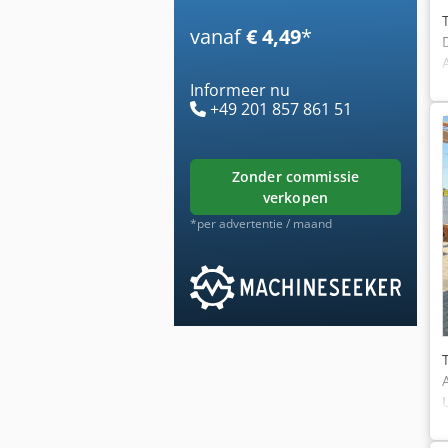
vanaf
€ 4,49
*
Informeer nu
+49 201 857 861 51
zonder commissie
verkopen
*per advertentie / maand