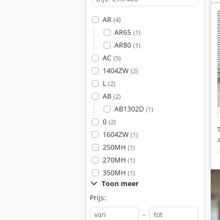
AR
(4)
AR65
(1)
AR80
(1)
AC
(5)
1404ZW
(2)
L
(2)
AB
(2)
AB1302D
(1)
0
(2)
1604ZW
(1)
250MH
(1)
270MH
(1)
350MH
(1)
Toon meer
Prijs:
-