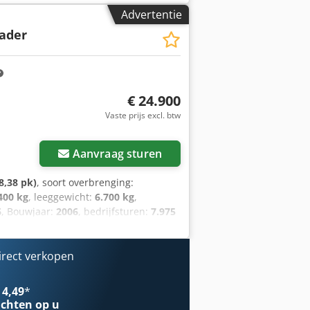
Advertentie
lader
€ 24.900
Vaste prijs excl. btw
Aanvraag sturen
8,38 pk)
, soort overbrenging:
400 kg
, leeggewicht:
6.700 kg
,
6
, Bouwjaar:
2006
, bedrijfsturen:
7.975
derscabine:
overig
, wielbasis:
2.270
ijving
, Voertuiglocatie: Bovenden,
 5F4L 2011, laadlengte ca. 5700 mm!
irect verkopen
epbak, palletvork, zeefbak) tegen
 8.900,-, zie -8578-!
 4,49
*
jdse verkoop en fouten
chten op u