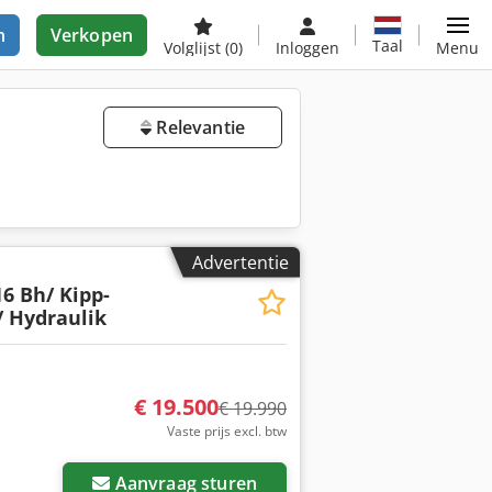
n
Verkopen
Taal
Volglijst
(0)
Inloggen
Menu
Relevantie
Advertentie
16 Bh/ Kipp-
/ Hydraulik
€ 19.500
€ 19.990
Vaste prijs excl. btw
Aanvraag sturen