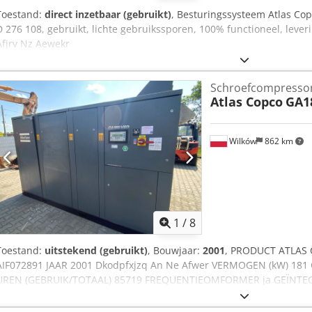
Toestand:
direct inzetbaar (gebruikt)
, Besturingssysteem Atlas Co
D 276 108, gebruikt, lichte gebruikssporen, 100% functioneel, lev
Afjrv Nz Aewekr
Schroefcompresso
Atlas Copco
GA1
Wilków
862 km
1
/
8
Toestand:
uitstekend (gebruikt)
, Bouwjaar:
2001
, PRODUCT ATLAS
AIF072891 JAAR 2001 Dkodpfxjzq An Ne Afwer VERMOGEN (kW) 181 C
UREN (GEBRUIK/TOTAAL) 85719 FREQUENTIEOMFORMER ja GEÏNT
WARMTEWISSELAAR nee GEKOELD (LUCHT/WATER) lucht OP TANK 
2 1/2 NIEUW/GEBRUIKT GEBRUIKT