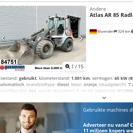
Andere
Atlas
AR 85 Rad
Bovenden
324 km
1
/
15
Toestand:
gebruikt
, kilometerstand:
1.001 km
, vermogen:
65 kW (8
automatisch
, brandstoftype:
diesel
, kleur:
oranje
, totaalgewicht:
7.
asconfiguratie:
4x4
, aantal zitplaatsen:
1
, eerste registratie:
01/200
h
, voorbandmaat:
405/70-24
, achterbandmaat:
405/70-24
, bestuur
mm
, Uitrusting:
extra koplampen, standaard schep, vierwielaandr
achterruit, werklampen Wielbasis: 2270 mm Deutz dieselmotor type
Gebruikte machines d
Hoogte 3850 mm Ca. 7.975 bedrijfsuren! Diverse accessoires (hoogki
meerprijs verkrijgbaar! MB-HDS 214 zeefbak voor een meerprijs van €
Adverteer nu vanaf €
ACCESSOIRENINFORMATIE ZONDER GARANTIE, wijzigingen, tussenti
11 miljoen kopers
wa