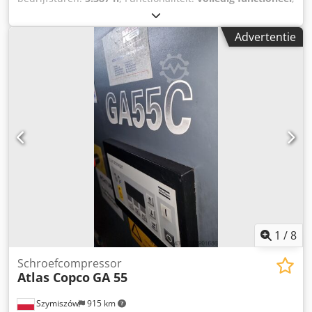
totaalgewicht:
191 kg
, totale lengte:
1.500 mm
, De
machine diende als reserveenheid om een ononderbroken
Advertentie
werking te garanderen, maar de capaciteit is nu te klein
voor onze behoeften, daarom verkopen wij deze. In de
afgelopen circa 10 jaar is de machine slechts sporadisch
gebruikt. Testen ter plaatse is mogelijk. Codjy Ncn Aspfx
An Horf
1
/
8
Schroefcompressor
Atlas Copco
GA 55
Szymiszów
915 km