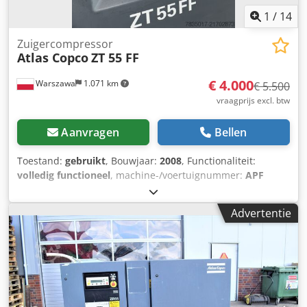
1
/
14
Zuigercompressor
Atlas Copco
ZT 55 FF
€ 4.000
Warszawa
1.071 km
€ 5.500
vraagprijs excl. btw
Aanvragen
Bellen
Toestand:
gebruikt
, Bouwjaar:
2008
, Functionaliteit:
volledig functioneel
, machine-/voertuignummer:
APF
136194
, totaalgewicht:
2.550 kg
, totale lengte:
2.900 mm
,
totale breedte:
1.450 mm
, totale hoogte:
2.200 mm
,
Advertentie
benodigde ruimte lengte:
3.000 mm
, benodigde breedte:
1.600 mm
, motorfabrikant:
ABB
, brandstoftype:
elektrisch
,
Schroefcompressor met frequentieregelaar ATLAS COPCO
ZT 55 VSD 18,5kW 3,35m3/min 13bar Professioneel
serviceniveau en hoogwaardige producten die door ons
bedrijf worden aangeboden – “marktgetest” – garanderen
een succesvolle samenwerking met u. Wij geven garantie