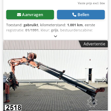
Vaste prijs excl. btw
Aanvragen
Bellen
Toestand:
gebruikt
, kilometerstand:
1.001 km
, eerste
registratie:
01/1991
, kleur:
grijs
, bestuurderscabine:
overig
, soort overbrenging:
overig
, Bouwjaar:
1991
,
Voertuiglocatie: Bovenden, containervergrendeling,
Advertentie
achterste steun. Opbouw: Atlas haakarmsysteem op
Roland afzetframe (bouwjaar 1994). ACCESSOIRE-
INFORMATIE ZONDER GARANTIE, wijzigingen, tussentijdse
verkoop en vergissingen voorbehouden! Csdpjp N Apaefx
An Herf