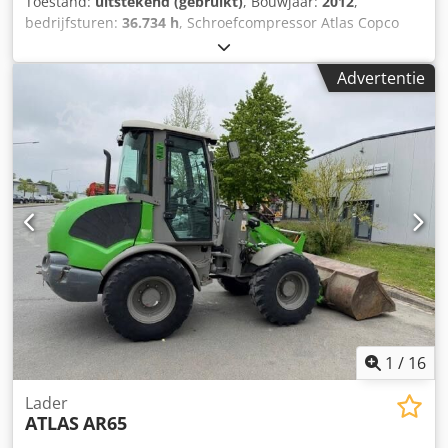
Toestand:
uitstekend (gebruikt)
, Bouwjaar:
2012
,
bedrijfsturen:
36.734 h
, Schroefcompressor Atlas Copco
GA55FF Droger geïntegreerd 55 kW 9,80 bar 8,87 m³/min
Crsdpjzphrwsfx An Hof Bouwjaar: 2012 Aantal draaiuren:
Advertentie
36.734
1
/
16
Lader
ATLAS
AR65