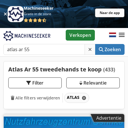
Machineseeker
Naar de app
Gratis in de store
Verkopen
Zoeken
Atlas Ar 55 tweedehands te koop
(433)
Filter
Relevantie
ATLAS
Alle filters verwijderen
Advertentie