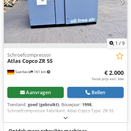
op gebruikte compressoren en drogers! Ons voordeel is
24-uurs service voor compressoren. Schroefcompressor
met frequentieregelaar ATLAS COPCO GA18VSD 18,5kW
3,35m3/min 13bar Cedpfxsy Amh He An Hjrf Technisch in
orde, klaar voor gebruik.
1
/
9
Schroefcompressor
Atlas Copco
ZR 55
€ 2.000
Saerbeck
161 km
Vaste prijs excl. btw
Aanvragen
Bellen
Toestand:
goed (gebruikt)
, Bouwjaar:
1998
,
Schroefcompressor Fabrikant: Atlas Copco Type: ZR 55
Bouwjaar: 1998 Codpfx Aevi Ht Don Hjrf Vermogen: 53 kW
Druk max. 7,5 bar