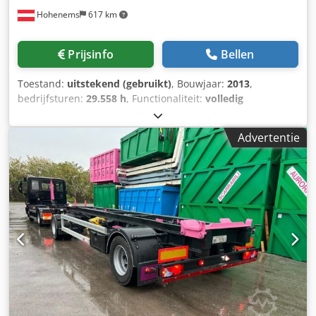
belastingsomstandigheden. Belangrijkste
Hohenems
617 km
productkenmerken: Atlas Copco inverter stroomgenerator
P 2500 i Trekstarter Grote brandstoftank
Motoroliepeilbewaking Bescherming tegen oververhitting
Prijsinfo
Bellen
Geluiddempende motorkap CE-conform geluidsniveau, stil
Stopcontacten Invertertechnologie, stabiele spanning en
Toestand:
uitstekend (gebruikt)
, Bouwjaar:
2013
,
frequentie Motoralarm: laag oliepeil, overbelasting
bedrijfsturen:
29.558 h
, Functionaliteit:
volledig
Snelheidsregeling voor efficiënt brandstofverbruik
functioneel
, Schroefcompressor Atlas Copco GA55FF
Aansluitingen en kabels voor parallel gebruik Spanning
Cedszil Iiepfx An Hsrf Geïntegreerde droger 55 kW 9,75 bar
230V / 50Hz Piekvermogen 2,5 Credpsl R Hy Aofx An Hef
Advertentie
8,94 m3/min Bouwjaar: 2013 Bedrijfsuren: 29.558
Nominaal vermogen 2,3 Tankinhoud (l) 4,0 Type trekstarter
Gewicht 27,0 Brandstof Benzine Max. Geluidsdrukniveau
(LPA) op 7 m 63,0 Geluidsvermogensniveau (LwA) 88,0
Stopcontacten 2x Schuko 2P+G 16A | 2x Nema 120V 20A |
1x Nema 120V Twist Lock