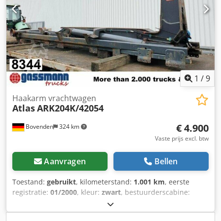
kg, 6,4 m - 900 kg! In 2023 is er ca. € 3.000,00 geïnvesteerd
in service en radiosysteem voor de kraan! ACCESSOIRE-
INFORMATIE ZONDER GARANTIE, wijzigingen, tussentijdse
verkoop en fouten voorbehouden! Crjdpfx Ansxdbxas Hsf
1
/
9
Haakarm vrachtwagen
Atlas
ARK204K/42054
€ 4.900
Bovenden
324 km
Vaste prijs excl. btw
Aanvragen
Bellen
Toestand:
gebruikt
, kilometerstand:
1.001 km
, eerste
registratie:
01/2000
, kleur:
zwart
, bestuurderscabine:
overig
, soort overbrenging:
overig
, Bouwjaar:
2000
,
Standplaats voertuig: Bovenden, containervergrendeling