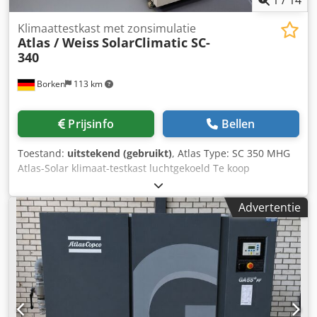
Klimaattestkast met zonsimulatie
Atlas / Weiss
SolarClimatic SC-
340
Borken
113 km
Prijsinfo
Bellen
Toestand:
uitstekend (gebruikt)
, Atlas Type: SC 350 MHG
Atlas-Solar klimaat-testkast luchtgekoeld Te koop
aangeboden: een ATLAS SC-340 MHG SolarClimatic testkast
(klimaatkamer met zonsimulatie door MHG-lamp). Het
Advertentie
apparaat is geschikt voor het uitvoeren van
genormaliseerde verwerings- en verouderingstests onder
gecombineerde invloed van straling, temperatuur en
klimaat. Uitvoering & bijzonderheden: - Nauwkeurige
temperatuur- en vochtigheidsregeling - Geïntegreerd
bevochtigingssysteem met waterreservoir - Koeling via
water- of luchtsysteem (optioneel) - Doorvoeren voor
meetleidingen aanwezig - Bediening via bedieningspaneel