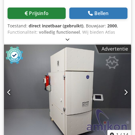
Prijsinfo
Bellen
Toestand:
direct inzetbaar (gebruikt)
, Bouwjaar:
2000
,
Functionaliteit:
volledig functioneel
, Wij bieden Atlas
Copco-compressoren aan TYPE GA 55 Druk 10 bar Crodewa
Iz Ajpfx An Hef Motorvermogen 55 kW Gebouwd in 2000
Advertentie
Compressor met documentatie Wij voeren ook andere
compressoren van Atlas Copco, Kaeser en Mahle
1
/
14