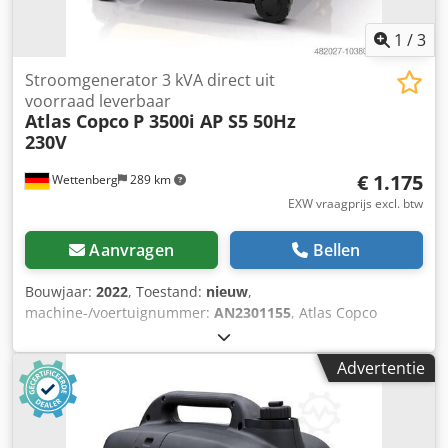
1
/
3
Stroomgenerator 3 kVA direct uit
voorraad leverbaar
Atlas Copco
P 3500i AP S5 50Hz
230V
€ 1.175
Wettenberg
289 km
EXW vraagprijs excl. btw
Aanvragen
Bellen
Bouwjaar:
2022
, Toestand:
nieuw
,
machine-/voertuignummer:
AN2301155
, Atlas Copco
P3500i stroomgenerator De Atlas Copco P3500i iP mobiele
stroomgenerator is een lichtgewicht, efficiënte en
Advertentie
betrouwbare bron van mobiele stroom. Dankzij de hoge
brandstofefficiëntie en compacte afmetingen is de
stroomgenerator veelzijdig inzetbaar voor dagelijks
gebruik, voor frequente afzonderlijke klussen, typisch voor