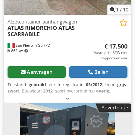
1
/
10
Afzetcontainer-aanhangwagen
ATLAS
RIMORCHIO ATLAS
SCARRABILE
€ 17.500
San Pietro in Gu' (PD)
863 km
Vaste prijs BTW niet
rapporteerbaar
Aanvragen
Bellen
Toestand:
gebruikt
, eerste registratie:
03/2012
, kleur:
grijs-
zwart
, Bouwjaar:
2012
, soort overbrenging:
overig
,
KENTEKEN: AH12361 Credpfx Anowq Ey Rj Hsf TITEL: ATLAS
KIETOPPER AANHANGER, GESTRAALD EN HERGESPOTEN
Advertentie
REF: 25R02 JAAR: 03/2012 ASSEN: 2 WIELBASIS: 4800
MAXIMALE LENGTE: 9,16 m LAND: Italië / Buitenland: Italië
DRAAGVERMOGEN: 16400 kg - AANHANGER: 20000 kg bij
volle belading TYPE UITVOERING: kietopperaanhanger