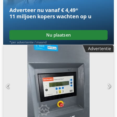
GARANTIE, wijzigingen, tussentijdse verkoop en fouten
voorbehouden! Crjdpfxsi Rqrwj An Hsf
Adverteer nu vanaf € 4,49
*
11 miljoen kopers
wachten op u
Nu plaatsen
*per advertentie / maand
Advertentie