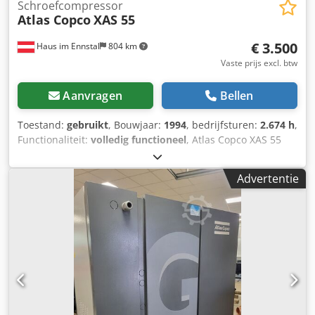
Schroefcompressor
Atlas Copco
XAS 55
€ 3.500
Haus im Ennstal
804 km
Vaste prijs excl. btw
Aanvragen
Bellen
Toestand:
gebruikt
, Bouwjaar:
1994
, bedrijfsturen:
2.674 h
,
Functionaliteit:
volledig functioneel
, Atlas Copco XAS 55
bouwcompressor / schroefcompressor - bouwjaar 1994 -
incl. toebehoren Zakelijke verkoop van een mobiele Atlas
Advertentie
Copco bouwcompressor als compleet pakket! Te koop
aangeboden wordt een betrouwbare en robuuste
schroefcompressor van de kwaliteitsfabrikant Atlas Copco,
model XAS 55. Dit apparaat komt uit het wagenpark van
Fischer Bau GmbH, is gemonteerd op een praktische
enkelassige aanhanger met trekboom en direct klaar voor
gebruik op de bouwplaats. Voertuiggegevens & technische
specificaties (volgens typeplaatje & instrumenten):
Fabrikant: Atlas Copco Model: XAS 55 Bouwjaar: 1994