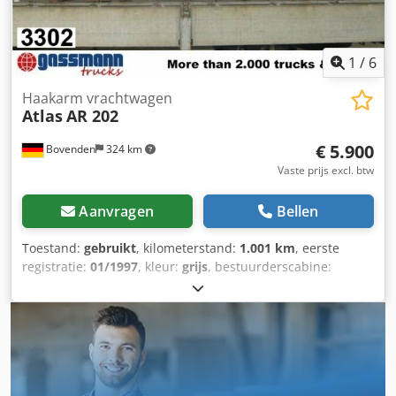
214 zeefbak voor een meerprijs van € 8.900,-, zie -8578-!
ACCESSOIRENINFORMATIE ZONDER GARANTIE,
wijzigingen, tussentijdse verkoop en fouten voorbehouden!
1
/
6
Haakarm vrachtwagen
Atlas
AR 202
€ 5.900
Bovenden
324 km
Vaste prijs excl. btw
Aanvragen
Bellen
Toestand:
gebruikt
, kilometerstand:
1.001 km
, eerste
registratie:
01/1997
, kleur:
grijs
, bestuurderscabine:
overig
, soort overbrenging:
overig
, Bouwjaar:
1997
,
Voertuiglocatie: Bovenden, achterste steun, hydraulische
dwarsvergrendeling Opbouw: Opbouwlengte 6.350 mm,
geschikt voor containers tot 7 m, ca. 1.700 bedrijfsuren,
met knikhaak DIN-vergrendeling en extra hydraulische
dwarsvergrendeling. ACCESSOIREINFORMATIE ZONDER