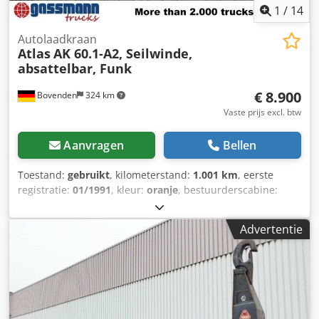
1
/
14
Autolaadkraan
Atlas
AK 60.1-A2, Seilwinde,
absattelbar, Funk
€ 8.900
Bovenden
324 km
Vaste prijs excl. btw
Aanvragen
Bellen
Toestand:
gebruikt
, kilometerstand:
1.001 km
, eerste
registratie:
01/1991
, kleur:
oranje
, bestuurderscabine:
overig
, soort overbrenging:
overig
, Bouwjaar:
1991
,
Uitrusting:
kabel lier, kraan
, Voertuiglocatie: Bovenden,
Advertentie
afkoppelbaar, noodstop, grijperbesturing, opvouwbaar, 2-
punts hydraulische ondersteuning, radiografische
afstandsbediening, 2x hydraulische uitschuifdelen, lier.
Opbouw: afneembare achterkraan Atlas AK 60.1-6,5/2 (A2)
met lier en radiografische afstandsbediening (Remote-
Control). Kraan: 1,9 m - 3050 kg, 3,5 m - 1700 kg, 5 m - 1180