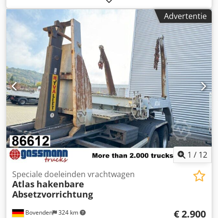
2016 VERMOGEN (kW) 55 CAPACITEIT (m3/min) 10,44 DRUK
Advertentie
(bar) 8,25 UREN (WERK/TOTAAL) FREQUENTIEOMFORMER
nee GEÏNTEGREERDE DROGER ja, R410a 1,05 kg KOELER
nee KOELING (LUCHT/WATER) lucht OP TANK nee
DOCUMENTATIE nee AANSLUITING 2 NIEUW/GEBRUIKT
GEBRUIKT
1
/
12
Speciale doeleinden vrachtwagen
Atlas
hakenbare
Absetzvorrichtung
€ 2.900
Bovenden
324 km