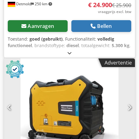
€ 24.900
Detmold
250 km
€ 25.900
vraagprijs excl. btw
Aanvragen
Bellen
Toestand:
goed (gebruikt)
, Functionaliteit:
volledig
functioneel
, brandstoftype:
diesel
, totaalgewicht:
5.300 kg
,
Bouwjaar:
2014
, bedrijfsturen:
7.440 h
, Uitrusting:
cabine,
extra koplampen, standaard schep, vierwielaandrijving
,
Advertentie
Atlas 65 wiellader, bouwjaar 2014 met 7.440 bedrijfsuren,
snelwissel en bak, in nette staat direct inzetbaar.
Transport en levering mogelijk. Bezichtiging op afspraak,
ook in het weekend mogelijk. Crjdpfxjy N Ei No An Hjf