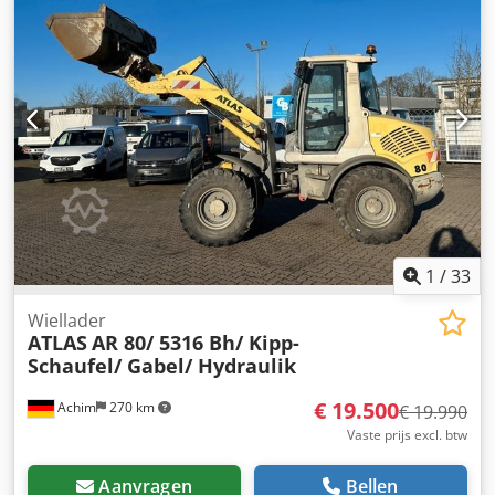
1
/
33
Wiellader
ATLAS
AR 80/ 5316 Bh/ Kipp-
Schaufel/ Gabel/ Hydraulik
€ 19.500
Achim
270 km
€ 19.990
Vaste prijs excl. btw
Aanvragen
Bellen