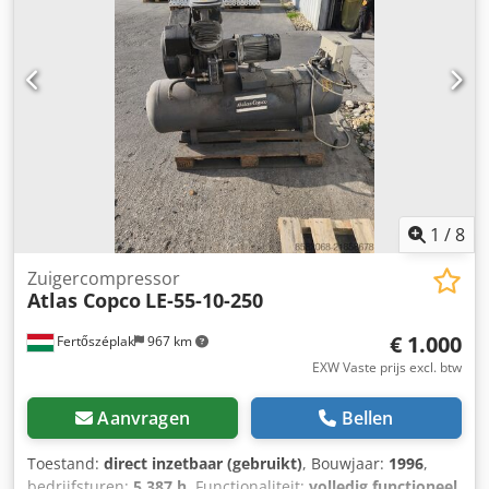
1
/
8
Zuigercompressor
Atlas Copco
LE-55-10-250
€ 1.000
Fertőszéplak
967 km
EXW Vaste prijs excl. btw
Aanvragen
Bellen
Toestand:
direct inzetbaar (gebruikt)
, Bouwjaar:
1996
,
bedrijfsturen:
5.387 h
, Functionaliteit:
volledig functioneel
,