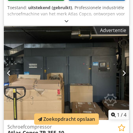
Toestand:
uitstekend (gebruikt)
, Professionele industriële
schroefmachine van het merk Atlas Copco, ontworpen voor
continu gebruik in assemblagelijnen en
productieomgevingen. Dit is industriële kwaliteit
Advertentie
apparatuur – geen consumentenproduct. Specificaties en
informatie: • Model: ETP STB34-06-106 • Voeding: 18V DC •
Land van productie: Zweden • Bouwjaar: 2021 •
Ergonomisch en goed uitgebalanceerd ontwerp • Geschikt
voor nauwkeurige montage en seriewerk Set bevat: • Accu-
schroefmachine Atlas Copco • 2x 18V accu's van Atlas
Copco • Oplader Atlas Copco • Alles zoals zichtbaar op de
foto's Staat: Gebruikt, volledig functioneel, normale
gebruikssporen. Geen scheuren of speling. Het apparaat is
afkomstig uit een industriële demontage. Crsdjyc Rvajpfx
An Hsf Toepassingen: • Productie • Industriële assemblage
• Productielijnen • Professionele werkplaatsen Ideaal
alternatief voor nieuwe apparaten – aanzienlijk lagere
kosten bij behoud van Atlas Copco kwaliteit.
1
/
4
Zoekopdracht opslaan
Schroefcompressor
Atlas Copco
ZR 355-10