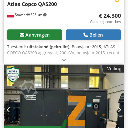
Atlas Copco
QAS200
€ 24.300
Stawiec
826 km
Vaste prijs excl. btw
Aanvragen
Bellen
Toestand:
uitstekend (gebruikt)
, Bouwjaar:
2015
, ATLAS
COPCO QAS200 aggregaat, 200 kVA, bouwjaar 2015, recent
onderhouden. Chodpfxozp H T Hs An Usa Technische
specificaties: Vermogen: 200 kVA (160 kW); Bouwjaar: 2015;
Veiling
Motor: VOLVO PENTA; Draaiuren: 3705 uur. Aggregaat is
volledig operationeel. Netto prijs: 105.000 zł Bruto prijs:
129.150 zł Link naar de video hieronder.