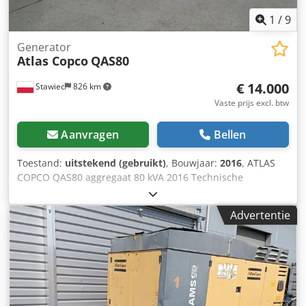
1
/
9
Generator
Atlas Copco
QAS80
€ 14.000
Stawiec
826 km
Vaste prijs excl. btw
Aanvragen
Bellen
Toestand:
uitstekend (gebruikt)
, Bouwjaar:
2016
, ATLAS
COPCO QAS80 aggregaat 80 kVA 2016 Technische
gegevens: Vermogen: 80 kVA (64 kW) Bouwjaar: 2016
PERKINS motor Draaiuren: 2950 Aggregaat volledig
Advertentie
operationeel Netto prijs: 59.500 PLN Bruto prijs: 73.185
PLN Cjdpfezcn Dzjx An Ujha