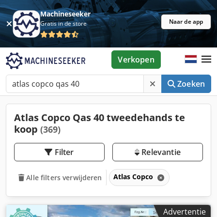
Machineseeker
Naar de app
Gratis in de store
Verkopen
Zoeken
Atlas Copco Qas 40 tweedehands te
koop
(369)
Filter
Relevantie
Atlas Copco
Alle filters verwijderen
Advertentie