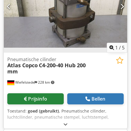
1
/
5
Pneumatische cilinder
Atlas Copco
C4-200-40 Hub 200
mm
Wiefelstede
228 km
Prijsinfo
Bellen
Toestand:
goed (gebruikt)
, Pneumatische cilinder,
luchtcilinder, pneumatische stempel, luchtstempel,
normcilinder - Fabrikant: Atlas Copco, normcilinder type
C4-200-40 - Slaglengte: 200 mm - Zuigerstang: Ø 40 mm -