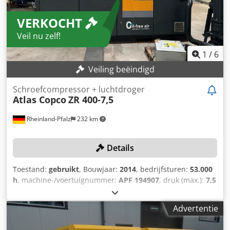
Chedpsulayxofx An Uja Zie voor meer informatie de
VERKOCHT
typeplaatjes op de besturingseenheid en schroevendraaier
in de bijbehorende afbeeldingen.
Veil nu zelf!
1
/
6
Veiling beëindigd
Schroefcompressor + luchtdroger
Atlas Copco
ZR 400-7,5
Rheinland-Pfalz
232 km
Details
Toestand:
gebruikt
, Bouwjaar:
2014
, bedrijfsturen:
53.000
h
, machine-/voertuignummer:
APF 194907
, druk (max.):
7,5
bar
, toerental (max.):
1.485 rpm
, TECHNISCHE GEGEVENS
Maximale werkdruk: 7,5 bar Aansluitvermogen: 355 kW As-
Advertentie
toerental: 1.485 tpm MACHINEGEGEVENS Csdsy Ia R Sjpfx
An Ueha Bedrijfsuren: 53.000 uur UITRUSTING Atlas Copco