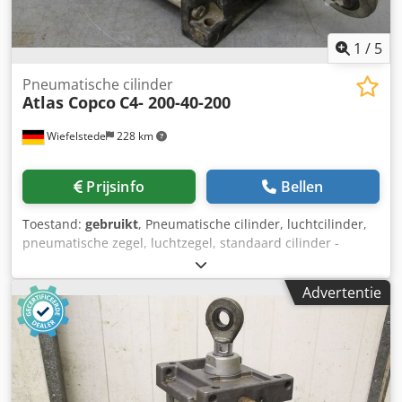
1
/
5
Pneumatische cilinder
Atlas Copco
C4- 200-40-200
Wiefelstede
228 km
Prijsinfo
Bellen
Toestand:
gebruikt
, Pneumatische cilinder, luchtcilinder,
pneumatische zegel, luchtzegel, standaard cilinder -
Fabrikant: Atlas Copco, standaard cilinder type C4-200 40-
200 -Slag: 194 mm -Zuigerstang: Ø 40 mm -Totale
Advertentie
afmetingen: 220/265/H645 mm -Totaal gewicht: 24 kg
Cjdpegr E R Usfx An Usha