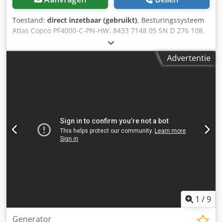
Toestand:
direct inzetbaar (gebruikt)
, Besturingssysteem
Atlas Copco PF4000-C-PN-HW. 8433 7148 05 SN D 276 108,
gebruikt, lichte gebruikssporen, 100% functioneel,
leveringsomvang conform foto's Csdpfsrv Nz Asx An Usha
Advertentie
1
/
9
Generator