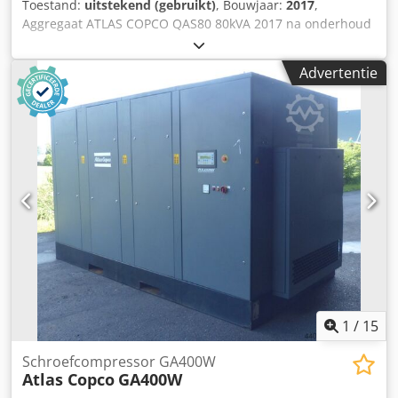
Toestand:
uitstekend (gebruikt)
, Bouwjaar:
2017
,
Aggregaat ATLAS COPCO QAS80 80kVA 2017 na onderhoud
Technische gegevens: Vermogen: 80 kVA (64 kW); bouwjaar:
2017; Codpfx Aozdc Evsn Ujha PERKINS motor; Draaiuren:
Advertentie
2870 uur Aggregaat volledig operationeel Netto prijs:
59.500 PLN Bruto prijs: 73.185 PLN
1
/
15
Schroefcompressor GA400W
Atlas Copco
GA400W