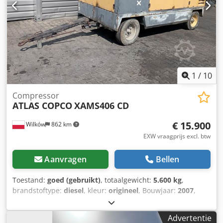
1
/
10
Compressor
ATLAS COPCO
XAMS406 CD
€ 15.900
Wilków
862 km
EXW vraagprijs excl. btw
Aanvragen
Bellen
Toestand:
goed (gebruikt)
, totaalgewicht:
5.600 kg
,
brandstoftype:
diesel
, kleur:
origineel
, Bouwjaar:
2007
,
machine-/voertuignummer:
YA3-062658-70614985
,
GEPRODUCEERD DOOR ATLSCOPCO TYPE XAMS406CD S/N
Advertentie
YA3-062658-70614985 JAAR 2007 VERMOGEN (kW) 186