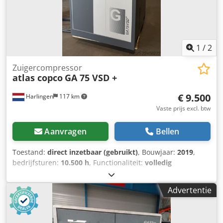
1
/
2
Zuigercompressor
atlas copco
GA 75 VSD +
€ 9.500
Harlingen
117 km
Vaste prijs excl. btw
Aanvragen
Bellen
Toestand:
direct inzetbaar (gebruikt)
, Bouwjaar:
2019
,
bedrijfsturen:
10.500 h
, Functionaliteit:
volledig
functioneel
, totaalgewicht:
898 kg
, vermogen:
75 kW
(101,97 pk)
, volumestroom:
476 m³/u
, druk (max.):
13 bar
,
Advertentie
type koeling:
lucht
, Uitrusting:
Typeplaat beschikbaar,
documentatie / handleiding
, nette goed werkende
schroefcompressor 75 KW Freqentiegestuurd