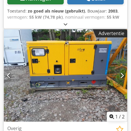
Toestand:
zo goed als nieuw (gebruikt)
, Bouwjaar:
2003
,
vermogen:
55 kW (74,78 pk)
, nominaal vermogen:
55 kW
(74,78 pk)
, uitstekende staat Chsdjy Rqmijpfx An Uja
Advertentie
1
/
2
Overig