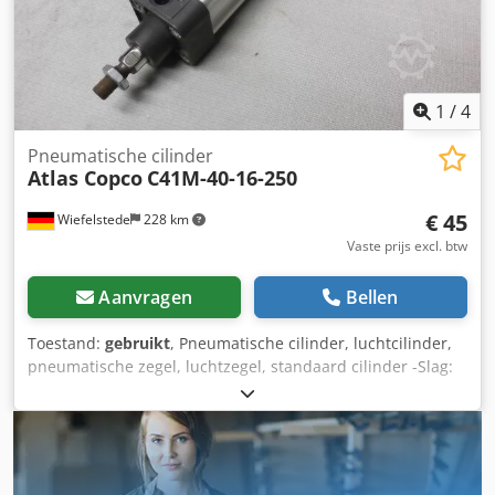
1
/
4
Pneumatische cilinder
Atlas Copco
C41M-40-16-250
€ 45
Wiefelstede
228 km
Vaste prijs excl. btw
Aanvragen
Bellen
Toestand:
gebruikt
, Pneumatische cilinder, luchtcilinder,
pneumatische zegel, luchtzegel, standaard cilinder -Slag:
250 mm -Zuigerdiameter: 40 mm -Zuigerstang: 16 mm -
Prijs: per stuk -Aantal: 2 stuks -Afmetingen: 410/55/H55
mm -Gewicht: 1,5 kg/stuk Chjdpofbnkaofx An Uja