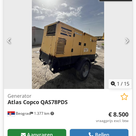
UITGEVEN. (m3/min) 24,5 CIS (bar) 8.6 OMVORMER Nr
WBUD. ONTVOCHTIGER nr Chodovrfkyopfx An Uoa
WISSELAAR nr GEKOELDE (POW/WATER) lucht OP DE TANK
nr DOCUMENTEN nr NIEUW/GEBRUIKT GEBRUIKT
1
/
15
Generator
Atlas Copco
QAS78PDS
€ 8.500
Beograd
1.377 km
vraagprijs excl. btw
Aanvragen
Bellen