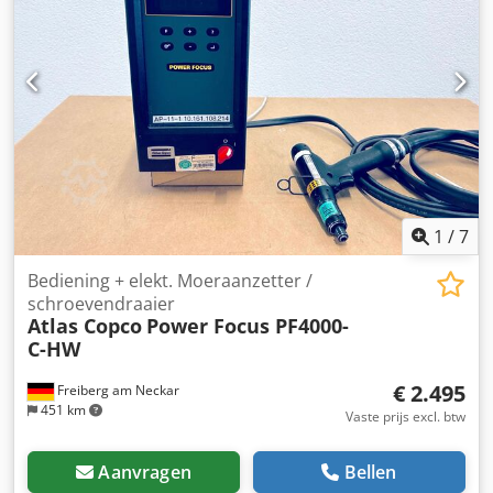
10,5 bar Bouwjaar: 2014
1
/
7
Bediening + elekt. Moeraanzetter /
schroevendraaier
Atlas Copco
Power Focus PF4000-
C-HW
€ 2.495
Freiberg am Neckar
451 km
Vaste prijs excl. btw
Aanvragen
Bellen