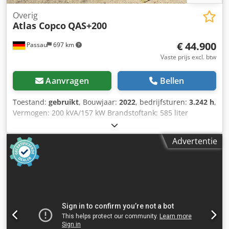
Overig
Atlas Copco
QAS+200
€ 44.900
Passau
697 km
Vaste prijs excl. btw
Aanvragen
Bellen
Toestand:
gebruikt
, Bouwjaar:
2022
, bedrijfsturen:
3.242 h
,
Vermogen: 200 kVA/157 kW Brandstoftank: 585 liter
Gebruiksduren: 3242 uur, bouwjaar 12/2022 Codpfx
Anszrkuae Uoha Stopcontacten: 125-63-32-16A +
Advertentie
aardlekschakelaar
Differentiaalstroombeveiligingsschakelaar, type B