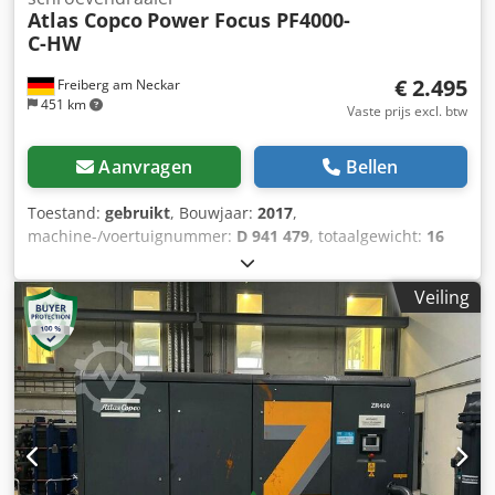
Atlas Copco
Power Focus PF4000-
C-HW
€ 2.495
Freiberg am Neckar
451 km
Vaste prijs excl. btw
Aanvragen
Bellen
Toestand:
gebruikt
, Bouwjaar:
2017
,
machine-/voertuignummer:
D 941 479
, totaalgewicht:
16
kg
, ingangsfrequentie:
50 Hz
, De Atlas Copco Power Focus
PF4000-C-HW is de ideale oplossing voor nauwkeurige en
Veiling
efficiënte boutverbindingen in de industrie. Wij bieden
deze gebruikte besturingseenheid aan samen met de
bijpassende STV-ST61-30-40 boutverbinding. Technische
specificaties: Besturingseenheid model: Power Focus
PF4000-C-HW, bouwjaar: 2017 Schroevendraaier model:
STV-ST61-30-40, bouwjaar: 2017 Stroomvoorziening: 200-
240 V/ (50-60 Hz) Opgenomen vermogen (W): 320 W
Maximale bedrijfstemperatuur: +40,0° C Minimale
bedrijfstemperatuur: +5,0° C Frequentie: 50-60 Hz