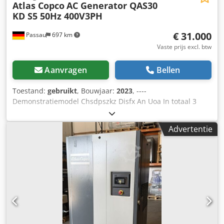
Atlas Copco
AC Generator QAS30
KD S5 50Hz 400V3PH
€ 31.000
Passau
697 km
Vaste prijs excl. btw
Aanvragen
Bellen
Toestand:
gebruikt
, Bouwjaar:
2023
, ----
Demonstratiemodel Chsdpszkz Disfx An Uoa In totaal 3
stuks beschikbaar: AC-generator QAS30 KD S5 50 Hz 400 V
3-fase Artikelnummer: 100583713 Serienummer:
Advertentie
ESF373329 Bouwjaar: 2023 AC-generator QAS30 KD S5 50
Hz 400 V 3-fase Artikelnummer: 100583714 Serienummer:
ESF373330 Bouwjaar: 2023 Uitrusting: Taalpakket 3: EN +
DE + NL + FR + IT Stopcontacten, 5-polig, 63 A, ELP-B 32 +
16 A + DS DS-RIM 3P 16 A Isolatiewaarschuwingsrelais
Accuschakelaar Gebruiksaanwijzing, Duits