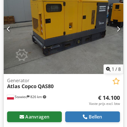
luchtdroger, model: MD1000 W CE Maximale werkdruk:
10,5 bar Bouwjaar: 2014
1
/
8
Generator
Atlas Copco
QAS80
€ 14.100
Stawiec
826 km
Vaste prijs excl. btw
Aanvragen
Bellen