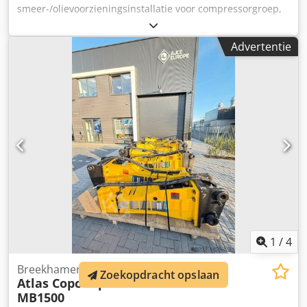
smeer-/olievoorzieningsinstallatie voor compressorgroep,
inclusief basisreservoir/tank met pompen, filters, koelers
en kleppenblok. Inclusief leegloopreservoir en diverse
Advertentie
reserveonderdelen en afdichtingen, zoals vermeld in de
hieronder te downloaden lijst. Let op: de verkoop is
afhankelijk van de succesvolle afronding binnen 24 uur
van een due diligence-onderzoek (BPDDC) en het invullen
van een verklaring van de eindgebruiker (EUS) door de
koper, en indien de koper niet de eindgebruiker is, voor
elke eindgebruiker. Chjdezmadmjpfx An Usa De BPDD- en
EUS-formulieren kunnen van de website worden
gedownload.
1
/
4
Breekhamer
Zoekopdracht opslaan
Atlas Copco
Epiroc MB 1500
MB1500