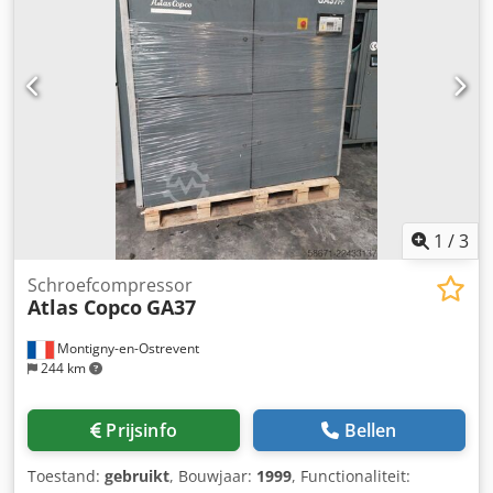
Csdpfezrihrsx An Ujha
1
/
3
Schroefcompressor
Atlas Copco
GA37
Montigny-en-Ostrevent
244 km
Prijsinfo
Bellen
Toestand:
gebruikt
, Bouwjaar:
1999
, Functionaliteit: