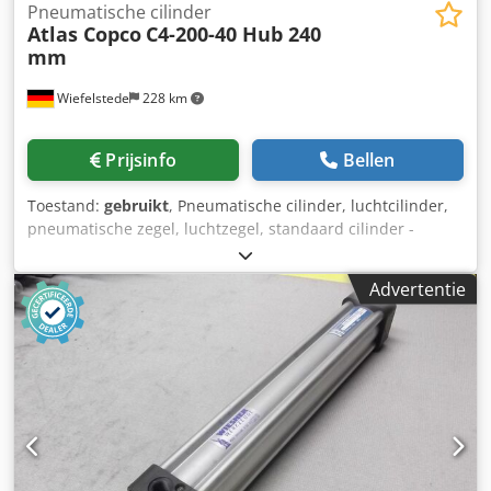
Pneumatische cilinder
Atlas Copco
C4-200-40 Hub 240
mm
Wiefelstede
228 km
Prijsinfo
Bellen
Toestand:
gebruikt
, Pneumatische cilinder, luchtcilinder,
pneumatische zegel, luchtzegel, standaard cilinder -
Fabrikant: Atlas Copco, standaard cilinder type C4-200-40 -
Slag: 240 mm -Zuigerstang: Ø 40 mm Cjdpfxsgrzvkj An
Advertentie
Ueha -Aantal: 2x cilinders beschikbaar -Prijs: per stuk -
Afmetingen: 320/280/H470 mm -Gewicht: 34 kg/stuk