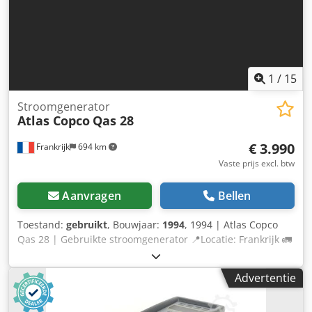
1
/
15
Stroomgenerator
Atlas Copco
Qas 28
€ 3.990
Frankrijk
694 km
Vaste prijs excl. btw
Aanvragen
Bellen
Toestand:
gebruikt
, Bouwjaar:
1994
, 1994 | Atlas Copco
Qas 28 | Gebruikte stroomgenerator 📍Locatie: Frankrijk 🚛
Bezorging mogelijk naar uw locatie – Gebruik onze
verzendcalculator om de transportkosten te berekenen! 💰
Advertentie
Direct kopen voor EUR 4000 of doe een bod. Betalen bij
levering mogelijk voor een kleine toeslag (onder