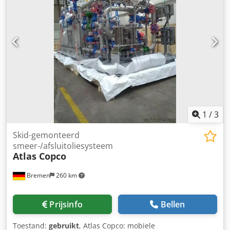
betrouwbaarheid en biedt hij tegelijkertijd een uitstekende
prijs-kwaliteitverhouding voor een gebruikt apparaat. Het
is een verstandige keuze voor wie op zoek is naar een
bewezen en efficiënte oplossing op het gebied van
gesmeerde compressoren.
1
/
3
Skid-gemonteerd
smeer-/afsluitoliesysteem
Atlas Copco
Bremen
260 km
Prijsinfo
Bellen
Toestand:
gebruikt
, Atlas Copco: mobiele