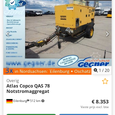
1
/
20
Overig
Atlas Copco
QAS 78
Notstromaggregat
€ 8.353
Eilenburg
512 km
Vaste prijs excl. btw