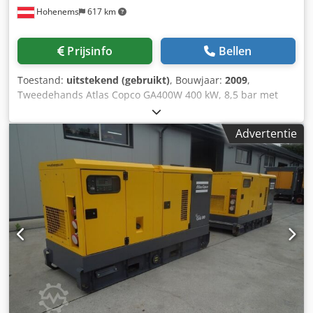
Hohenems
617 km
Prijsinfo
Bellen
Toestand:
uitstekend (gebruikt)
, Bouwjaar:
2009
,
Tweedehands Atlas Copco GA400W 400 kW, 8,5 bar met
66,60 m³/min Cedpfx Anjw A N Dwj Usha Watergekoeld.
Bouwjaar: 2009.
Advertentie