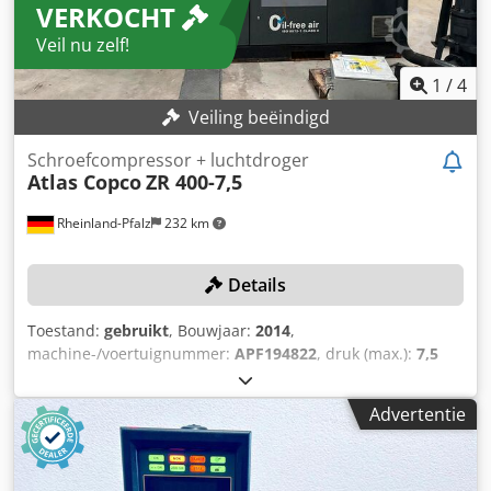
VERKOCHT
Veil nu zelf!
1
/
4
Veiling beëindigd
Schroefcompressor + luchtdroger
Atlas Copco
ZR 400-7,5
Rheinland-Pfalz
232 km
Details
Toestand:
gebruikt
, Bouwjaar:
2014
,
machine-/voertuignummer:
APF194822
, druk (max.):
7,5
bar
, toerental (max.):
1.485 rpm
, TECHNISCHE GEGEVENS
Maximale werkdruk: 7,5 bar Aansluitvermogen: 355 kW As-
Advertentie
toerental: 1.485 tpm MACHINEGEGEVENS Bedrijfsuren:
53.000 uur UITRUSTING Atlas Copco luchtdroger, model:
MD1000 W CE Cjdpfozclgaox An Ueha Maximale werkdruk: