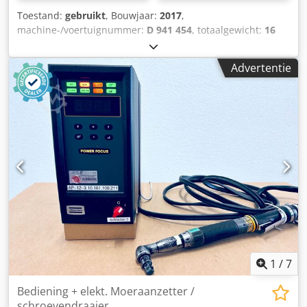
Toestand:
gebruikt
, Bouwjaar:
2017
,
machine-/voertuignummer:
D 941 454
, totaalgewicht:
16
kg
, ingangsfrequentie:
50 Hz
, De Atlas Copco Power Focus
PF4000-C-HW is de ideale oplossing voor nauwkeurige en
Advertentie
efficiënte boutverbindingen in de industrie. Wij bieden
deze gebruikte besturingseenheid aan samen met de
bijpassende ETP ST32-10-I06 boutverbinding. Technische
specificaties: Besturingseenheid model: Power Focus
PF4000-C-HW, bouwjaar: 2017 Schroevendraaier model:
ETP ST32-10-I06, bouwjaar: 2022 Stroomvoorziening: 200-
240 V/ (50-60 Hz) Opgenomen vermogen (W): 320 W
Maximale bedrijfstemperatuur: +40,0° C Minimale
bedrijfstemperatuur: +5,0° C Frequentie: 50-60 Hz
Csdpfoulaxzjx An Ueha Zie voor meer informatie de
typeplaatjes op de besturingseenheid en schroevendraaier
in de bijbehorende afbeeldingen.
1
/
7
Bediening + elekt. Moeraanzetter /
schroevendraaier