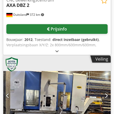
AXA
DBZ 2
Duitsland
372 km
Prijsinfo
Bouwjaar:
2012
, Toestand:
direct inzetbaar (gebruikt)
,
Verplaatsingsbaan X/Y/Z: 2x 800mm/600mm/600mm,
toerental: 4000rpm, neusafstand tafelspil: 180mm-780mm,
max. gereedschapdiameter/-lengte: 85mm/135mm, ijlgang
Veiling
X/Y/Z: 25m/25m/20m/min, voedingskracht: 9000N,
geslepen spanvlak: 2x 1000mm/500mm. Afmetingen X/Y/Z:
ca. 6600mm/3000mm/3200mm, gewicht: ca. 18000kg.
Documentatie beschikbaar. Cedpotyymcefx Aaneha