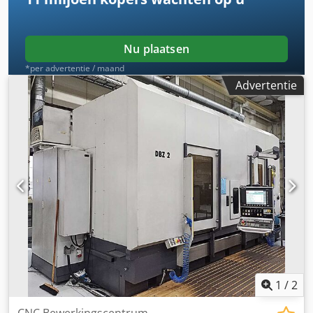
Nu plaatsen
*per advertentie / maand
Advertentie
1
/
2
CNC Bewerkingscentrum