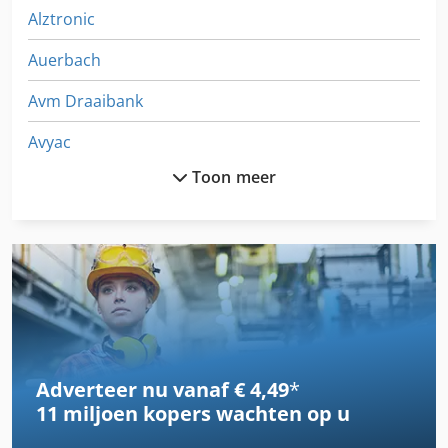
Alztronic
Auerbach
Avm Draaibank
Avyac
Toon meer
Axa
Axa Vcc
Axa Vhc
Axa Vsc
Axa Vsc 1
Adverteer nu vanaf € 4,49
*
Bandzaag
11 miljoen kopers
wachten op u
Biax