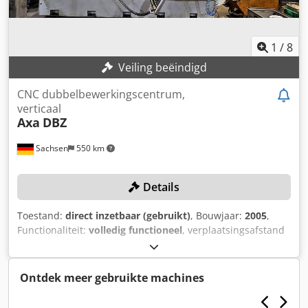
1
/
8
Veiling beëindigd
CNC dubbelbewerkingscentrum,
verticaal
Axa
DBZ
Sachsen
550 km
Details
Toestand:
direct inzetbaar (gebruikt)
, Bouwjaar:
2005
,
Functionaliteit:
volledig functioneel
, verplaatsingsafstand
X-as:
750 mm
, verplaatsing Y-as:
500 mm
,
verplaatsingsafstand Z-as:
600 mm
, controller model:
Heidenhain iTC530
, toerental (max.):
12.000 rpm
,
Ontdek meer gebruikte machines
TECHNISCHE GEGEVENS Verplaatsingsweg X-as: 2 x 750
mm Verplaatsingsweg Y-as: 500 mm Verplaatsingsweg Z-