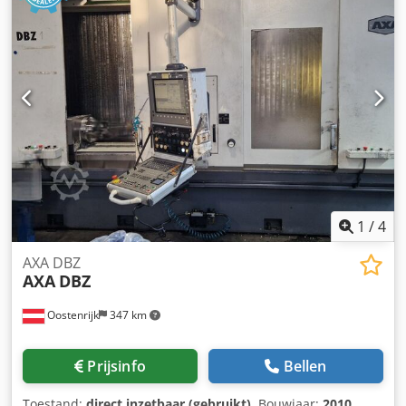
1
/
4
AXA DBZ
AXA
DBZ
Oostenrijk
347 km
Prijsinfo
Bellen
Toestand:
direct inzetbaar (gebruikt)
, Bouwjaar:
2010
,