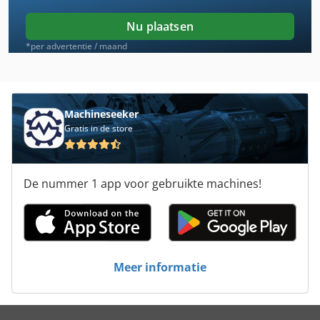
Ctf
Nu plaatsen
Eisele Vms
*per advertentie / maand
Elha
Hitachi
Machineseeker
Gratis in de store
Hitachi Zaxis
Ixion
De nummer 1 app voor gebruikte machines!
Ixion Baz 325
Machine Zaag
Makino A81
Meer informatie
Verticale Draaibank
Zaag Spleet Machine