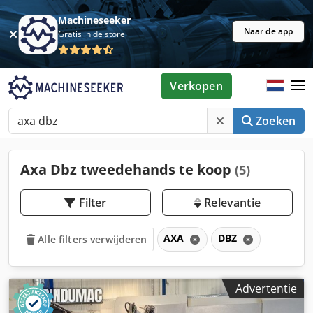
Machineseeker
Naar de app
Gratis in de store
Verkopen
Zoeken
Axa Dbz tweedehands te koop
(5)
Filter
Relevantie
AXA
DBZ
Alle filters verwijderen
Advertentie