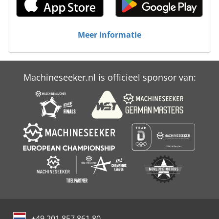
Jafo
Metba
Meer informatie
Perforex
Spaleck
Machineseeker.nl is officieel sponsor van:
Variamp
Voortman
+49 201 857 861 80