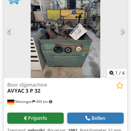
1
/
4
Boor slijpmachine
AVYAC
3 P 32
Metzingen
490 km
Prijsinfo
Bellen
Toestand:
gebruikt
, Bouwjaar:
1981
, Boordiameter 32 mm