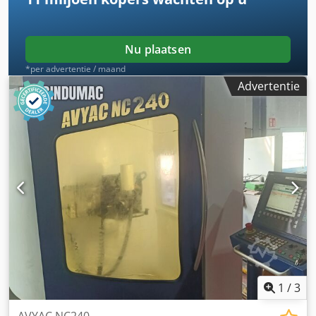
Nu plaatsen
*per advertentie / maand
Advertentie
1
/
3
AVYAC NC240