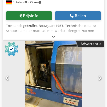
Duitsland
495 km
Prijsinfo
Bellen
Toestand:
gebruikt
, Bouwjaar:
1987
, Technische details:
Schuurdiameter max.: 40 mm Werkstuklengte: 700 mm
Tafelinstelling: 0-50 mm Tafelinstelling: dressing=25 mm
Kruistafel: kruis/oversteek=80 mm Spindelsnelheid: 3000
Advertentie
rpm Totaal benodigd vermogen: 3,3 kW Machinegewicht
ca.: 0,8 ton Benodigde ruimte ca.: D:1,5xB:1,5xH:1,5 m
Gebruik/toepassing voor slijptypes zoals: - 3 facetslijpen;
kruisslijpen; verzinkboor met 3 spiralen; draaiboor rechts
draaien - Slijpbereik voor boren Ø 5 - 40 mm
rechtsdraaiend (Ø 5 - 40 mm mogelijk, maar alleen
opspanklauw voor cilindrische boren Ø 3 - 15 mm op
machine geïnstalleerd!) - Max. te slijpen boorlengte ca. 700
mm bij een centerhoek van 140° - Snijsnelheid van de
slijpschijf 25 m/seconde - Centrale smering - centraal
koelsysteem geïnstalleerd in de basis Codpfx Afeu Ng
Hnsujrf De machine wordt geleverd met een aantal
accessoires/inrichtingen. *