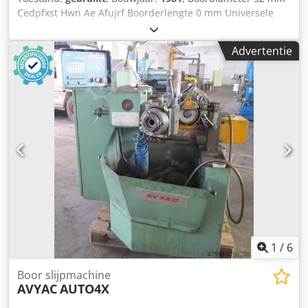
Cedpfxst Hwn Ae Afujrf Boorderlengte 0 mm Universele
boorslijpmachine Met veel toebehoren
Advertentie
1
/
6
Boor slijpmachine
AVYAC
AUTO4X