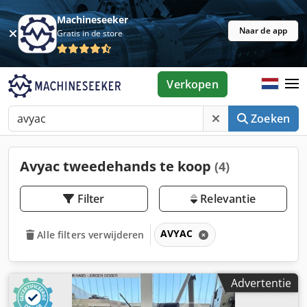
Machineseeker
Naar de app
Gratis in de store
Verkopen
Zoeken
Avyac tweedehands te koop
(4)
Filter
Relevantie
AVYAC
Alle filters verwijderen
Advertentie