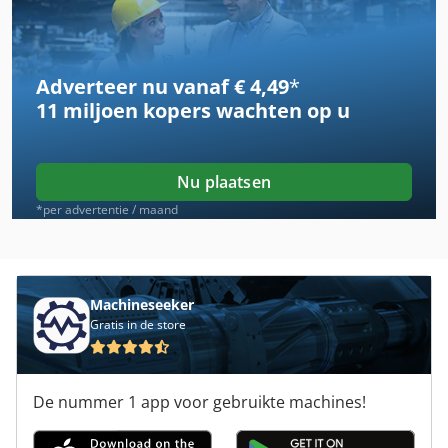
Avk
Avm
Adverteer nu vanaf € 4,49
*
Avm Angelini
11 miljoen kopers
wachten op u
Avm Draaibank
Avm Mas 165 S
Nu plaatsen
Avn
*per advertentie / maand
Avola
Axa Dbz
Machineseeker
Gratis in de store
Boorslijpmachine
Gack
De nummer 1 app voor gebruikte machines!
Hywema