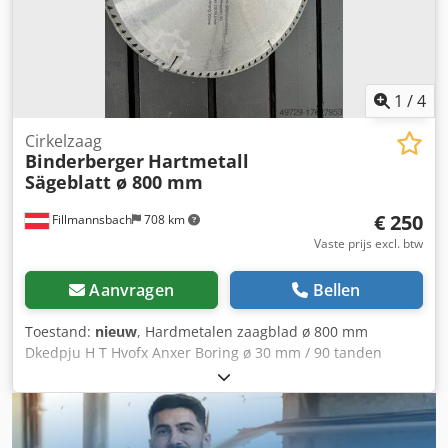
1
/
4
Cirkelzaag
Binderberger
Hartmetall
Sägeblatt ø 800 mm
€ 250
Fillmannsbach
708 km
Vaste prijs excl. btw
Aanvragen
Bellen
Toestand:
nieuw
, Hardmetalen zaagblad ø 800 mm
Dkedpju H T Hvofx Anxer Boring ø 30 mm / 90 tanden