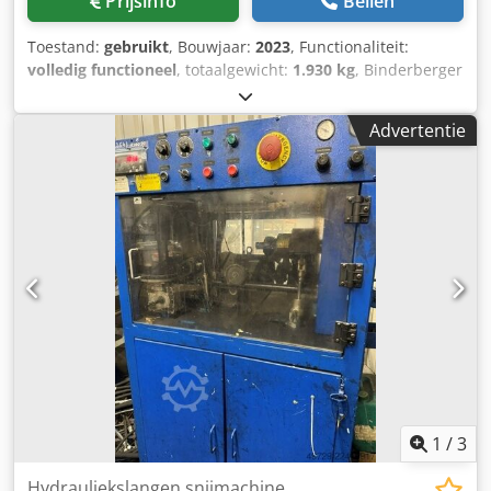
Prijsinfo
Bellen
Toestand:
gebruikt
, Bouwjaar:
2023
, Functionaliteit:
volledig functioneel
, totaalgewicht:
1.930 kg
, Binderberger
GI25EZ proline liggende meters-houtkloofmachine
Bouwjaar 2023 1930 kg Aandrijving elektrisch of via aftakas
Advertentie
Dkjdpfx Anoyg I Dpjxor Verplaatsbaar met
volgnummerbord tot 25 km/u Splijtlengte: 130 cm
Splijtsnelheid in cm/sec: voorwaarts: 25/27, achterwaarts:
23/25
1
/
3
Hydrauliekslangen snijmachine