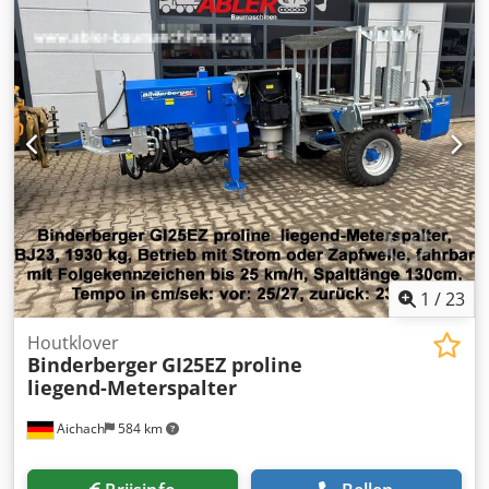
1
/
23
Houtklover
Binderberger
GI25EZ proline
liegend-Meterspalter
Aichach
584 km