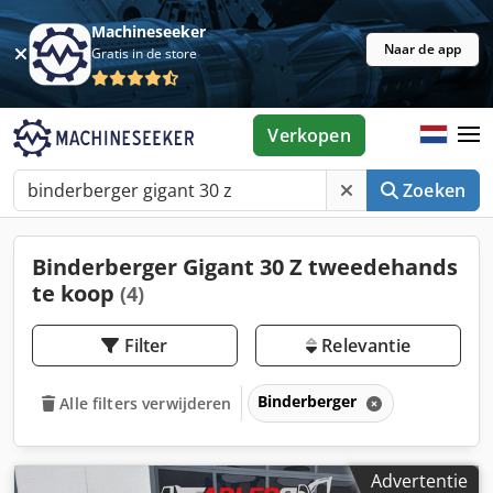
Machineseeker
Naar de app
Gratis in de store
Verkopen
Zoeken
Binderberger Gigant 30 Z tweedehands
te koop
(4)
Filter
Relevantie
Binderberger
Alle filters verwijderen
Advertentie