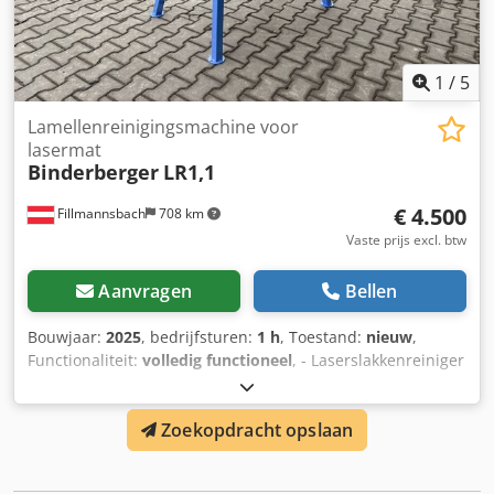
1
/
5
Lamellenreinigingsmachine voor
lasermat
Binderberger
LR1,1
€ 4.500
Fillmannsbach
708 km
Vaste prijs excl. btw
Aanvragen
Bellen
Bouwjaar:
2025
, bedrijfsturen:
1 h
, Toestand:
nieuw
,
Functionaliteit:
volledig functioneel
, - Laserslakkenreiniger
voor lasersnijmachines Dkedpfx Anex E Srcoxjr - 1,1 kW
motor - Video van de werkwijze beschikbaar
Zoekopdracht opslaan