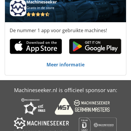
Machineseeker
Gratis in de store
Modig Ubm 30
Pramac Gbl 30
De nummer 1 app voor gebruikte machines!
Promag 30 F
Qas 30
Schaeff Hml 30 B
Meer informatie
Stihl E 30
Volvo L 30
Machineseeker.nl is officieel sponsor van:
Yanmar C 30 R
Zimmermann Fz 30