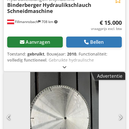
Binderberger
Hydraulikschlauch
Schneidmaschine
€ 15.000
Fillmannsbach
708 km
vraagprijs excl. btw
Aanvragen
Bellen
Toestand:
gebruikt
, Bouwjaar:
2010
, Functionaliteit:
volledig functioneel
, Gebruikte hydraulische
slangsnijmachine, volledig functioneel en momenteel in
gebruik. Kan ter plaatse worden bezichtigd. Dksdpfx
Advertentie
Anozphrqexor