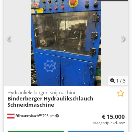
1
/
3
Hydrauliekslangen snijmachine
Binderberger
Hydraulikschlauch
Schneidmaschine
€ 15.000
Fillmannsbach
708 km
vraagprijs excl. btw