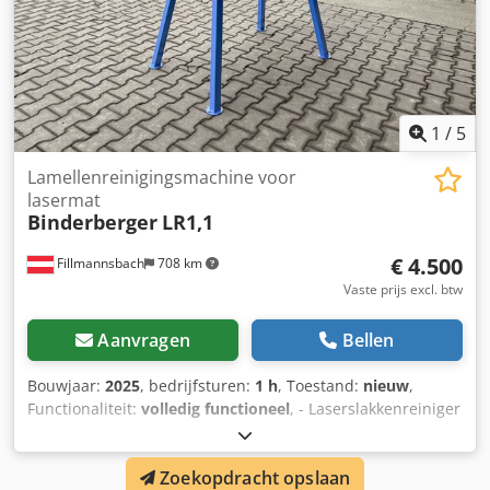
1
/
5
Lamellenreinigingsmachine voor
lasermat
Binderberger
LR1,1
€ 4.500
Fillmannsbach
708 km
Vaste prijs excl. btw
Aanvragen
Bellen
Bouwjaar:
2025
, bedrijfsturen:
1 h
, Toestand:
nieuw
,
Functionaliteit:
volledig functioneel
, - Laserslakkenreiniger
voor lasersnijmachines - 1,1 kW motor - Video van de
werkwijze beschikbaar Dwodpfjx E Srcjx Aidsa
Zoekopdracht opslaan