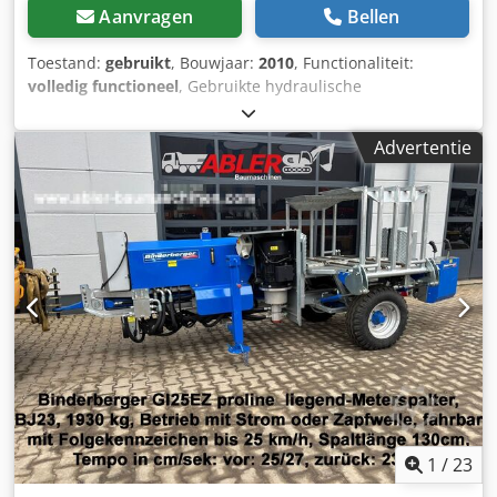
Aanvragen
Bellen
Toestand:
gebruikt
, Bouwjaar:
2010
, Functionaliteit:
volledig functioneel
, Gebruikte hydraulische
slangsnijmachine, volledig functioneel en momenteel in
gebruik. Kan ter plaatse worden bezichtigd.
Advertentie
Dedozphrqspfx Aidowa
1
/
23