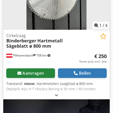
1
/
4
Cirkelzaag
Binderberger
Hartmetall
Sägeblatt ø 800 mm
€ 250
Fillmannsbach
708 km
Vaste prijs excl. btw
Aanvragen
Bellen
Toestand:
nieuw
, Hardmetalen zaagblad ø 800 mm
Dwjdpfx Aiju H T Hvsdsa Boring ø 30 mm / 90 tanden