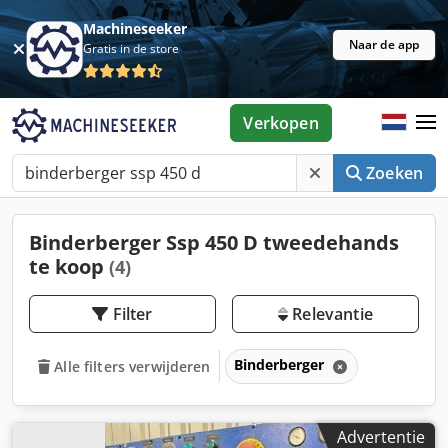
Machineseeker
Naar de app
Gratis in de store
Verkopen
Zoeken
Binderberger Ssp 450 D tweedehands
te koop
(4)
Filter
Relevantie
Binderberger
Alle filters verwijderen
Advertentie