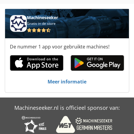
Diamant Boart Ts 350 S
Machineseeker
Ess 350
Gratis in de store
Hb 450
De nummer 1 app voor gebruikte machines!
Hbs 470
Kondia B 500
Normen Binder
Meer informatie
Schechtl Lbx 200
Si 550
Machineseeker.nl is officieel sponsor van:
Sodick A 500
Wacker Bs 500