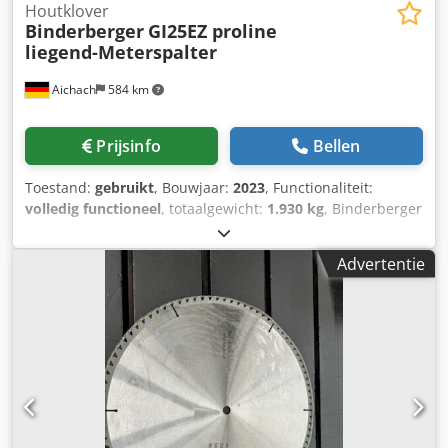
Houtklover
Binderberger
GI25EZ proline
liegend-Meterspalter
Aichach
584 km
Prijsinfo
Bellen
Toestand:
gebruikt
, Bouwjaar:
2023
, Functionaliteit:
volledig functioneel
, totaalgewicht:
1.930 kg
, Binderberger
GI25EZ proline liggende meters-houtkloofmachine
Bouwjaar 2023 1930 kg Dodpfoyg I Dpsx Aidewa
Advertentie
Aandrijving elektrisch of via aftakas Verplaatsbaar met
volgnummerbord tot 25 km/u Splijtlengte: 130 cm
Splijtsnelheid in cm/sec: voorwaarts: 25/27, achterwaarts:
23/25