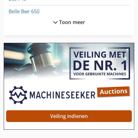
Belle Bwr 650
Toon meer
Binder Ed 53
Binder Fed 720
Binder-Pers
Binderberger Gigant 30 Z
Binderberger Ssp 520 D
Boehringer Dus 560 Ti
Boek Binder
Bsa Bpk 190
Veiling indienen
Buigen Van Gereedschap
Buigen Van Machine