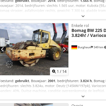
Toestand:
gebruikt
, Bouwjaar:
2014
, bedrijfsturen:
1.565 h
, Bomag 
bouwjaar: 2014, bedrijfsuren: slechts 1.565 uur, motor: Kubota [55
Bomag strooier, asfaltsnijder rechts, gewicht: 7.300 kg, gladde trom
aanvraag bieden wij u graag een lease- of financieringsvoorstel aan.
woord. Meer informatie vindt u op onze website. Fouten en tuss
Enkele rol
Uopfx Ad Rjkr Verhuur mogelijk. = Meer informatie = Neem contact
Bomag
BW 225 D-
informatie.
3.824h! / Varioc
Burghaun
349 km
1
/
14
Toestand:
gebruikt
, Bouwjaar:
2001
, bedrijfsturen:
3.824 h
, Bomag 
bedrijfsuren: slechts 3.824u, motor: Deutz [145kW/197pk], Variocont
banden: 40%, Duitse machine, conditie overeenkomstig de leeftijd,
wij u een lease- of financieringsaanbieding doen; de heer Mihm (Te
informatie vindt u op onze website. Fouten en tussentijdse verko
Overig
Rskr Verhuur mogelijk. = Meer informatie = Neem contact op met To