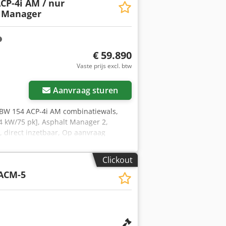
CP-4i AM / nur
t Manager
€ 59.890
Vaste prijs excl. btw
Aanvraag sturen
BW 154 ACP-4i AM combinatiewals,
,4 kW/75 pk], Asphalt Manager 2,
t, direct inzetbaar, Op aanvraag
 Mihm (tel. staat u graag te woord.
outen en voorafgaande verkoop!
Clickout
m contact op met Tobias Ebert voor
ACM-5