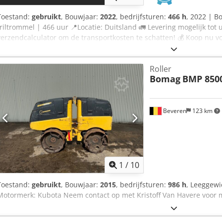
Toestand:
gebruikt
, Bouwjaar:
2022
, bedrijfsturen:
466 h
, 2022 | 
triltrommel | 466 uur 📍Locatie: Duitsland 🚛 Levering mogelijk tot 
verzendcalculator om de transportkosten te schatten! 💰 Koop nu vo
bij levering mogelijk tegen een betaalbare vergoeding (onder voorbe
Geïnspecteerd door een onafhankelijke expert 27 inspectiepunten, 
Roller
kosten ⚠️ 📌 Opmerking van de inspecteur: Geen gebreken geconstate
Bomag
BMP 850
extra foto's of een video bekijken? Tip: Het referentienummer "4083
opzoeken van meer details online. 💡 Waarom deze machine en onze
inspectie door professionals Dedpfx Ajy Sa Hned Rekr ✔ Levering o
terug-garantie ✔ Veilige en flexibele betalingsmogelijkheden 🔄 Ov
Beveren
123 km
machines? Wij bieden handige hulpmiddelen en bronnen voor alle
– gemakkelijk toegankelijk op ons platform.
1
/
10
Toestand:
gebruikt
, Bouwjaar:
2015
, bedrijfsturen:
986 h
, Leeggewi
Motormerk: Kubota Neem contact op met Kristoff Van Havere voor m