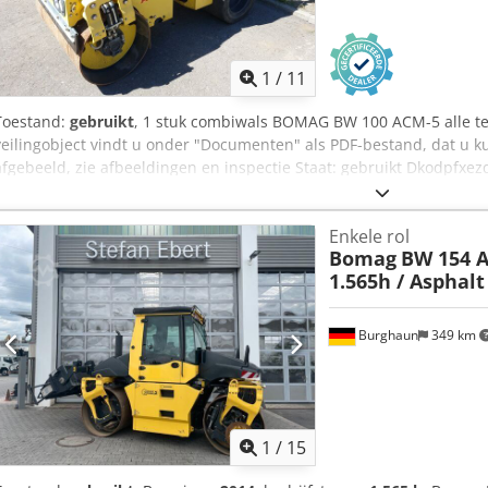
1
/
11
Toestand:
gebruikt
, 1 stuk combiwals BOMAG BW 100 ACM-5 alle te
veilingobject vindt u onder "Documenten" als PDF-bestand, dat u k
afgebeeld, zie afbeeldingen en inspectie Staat: gebruikt Dkodpfxez
Enkele rol
Bomag
BW 154 A
1.565h / Asphal
Burghaun
349 km
1
/
15