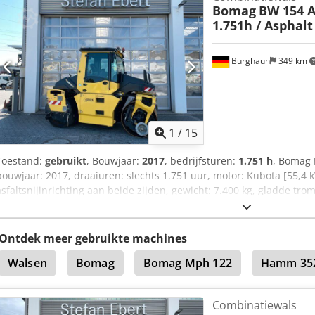
Bomag
BW 154 A
1.751h / Asphal
Burghaun
349 km
1
/
15
Toestand:
gebruikt
, Bouwjaar:
2017
, bedrijfsturen:
1.751 h
, Bomag 
bouwjaar: 2017, draaiuren: slechts 1.751 uur, motor: Kubota [55,4 
asfaltsnijinrichting aan beide zijden, gewicht: 7.400 kg, gladde tro
inzetbaar. Op verzoek maken wij u graag een lease- of financieringsv
hierbij graag te woord. Meer informatie vindt u op onze website. 
voorbehouden! Verhuur mogelijk. = Meer informatie = Dkodpfx Adoz
Ontdek meer gebruikte machines
Ebert voor meer informatie.
Walsen
Bomag
Bomag Mph 122
Hamm 35
Combinatiewals