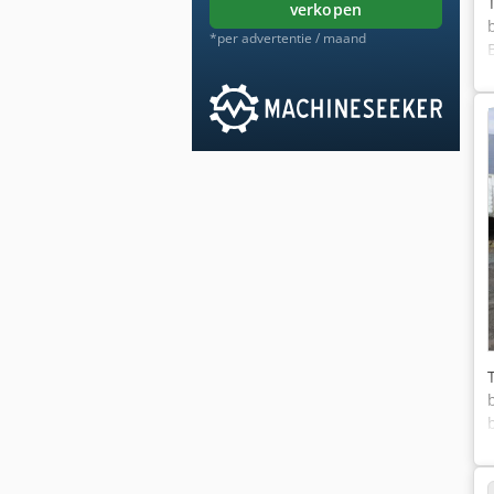
verkopen
*per advertentie / maand