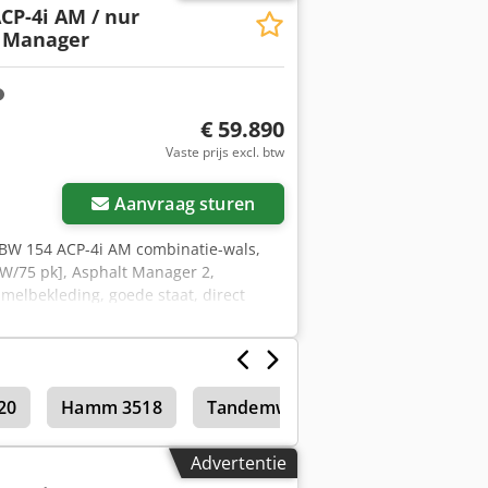
CP-4i AM / nur
t Manager
€ 59.890
Vaste prijs excl. btw
Aanvraag sturen
BW 154 ACP-4i AM combinatie-wals,
kW/75 pk], Asphalt Manager 2,
mmelbekleding, goede staat, direct
oorstel. De heer Mihm (tel. ) staat u
Fouten en voorafgaande verkoop
q Tztj Rjr Neem contact op met Tobias
20
Hamm 3518
Tandemwalsen
Advertentie