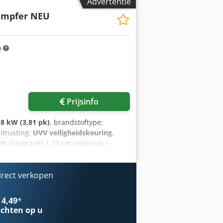
Advertentie
ampfer NEU
m
Prijsinfo
,8 kW (3,81 pk)
, brandstoftype:
Uitrusting:
UVV veiligheidskeuring
,
N slagkracht | 23 cm zoolplaat |
ummer: 54100071 Technische gegevens:
Slagkracht: 15 kN Zoolplaatbreedte: 23
ndstof: Benzine Startsysteem:
irect verkopen
ilplaat voor nauwkeurig
ebruik op de bouwplaats Dkedpfx
 4,49
*
n randgebieden - Honda-benzinemotor –
chten op u
en toerenteller - Geproduceerd door