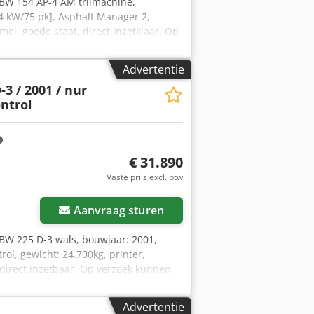
BW 154 AP-4 AM trilmachine,
,4 kW/75 pk], Asphalt Manager 2,
mel, goede staat, direct inzetklaar. Op
 De heer Mihm (tel. ) staat u graag te
enverkoop voorbehouden! Dedezpdh
Advertentie
 op met Tobias Ebert voor meer
3 / 2001 / nur
ontrol
€ 31.890
Vaste prijs excl. btw
Aanvraag sturen
BW 225 D-3 wals, bouwjaar: 2001,
rol, gewicht: 24.700kg, printer,
 direct inzetbaar. Op verzoek kunnen
l.) helpt u graag verder. Meer
op voorbehouden! Dedpfxszpdhzj Ad
Advertentie
bias Ebert voor meer informatie.