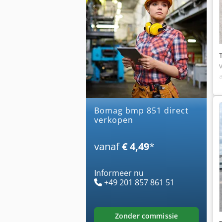
bomag bmp 851 direct
verkopen
vanaf
€ 4,49
*
Informeer nu
+49 201 857 861 51
zonder commissie