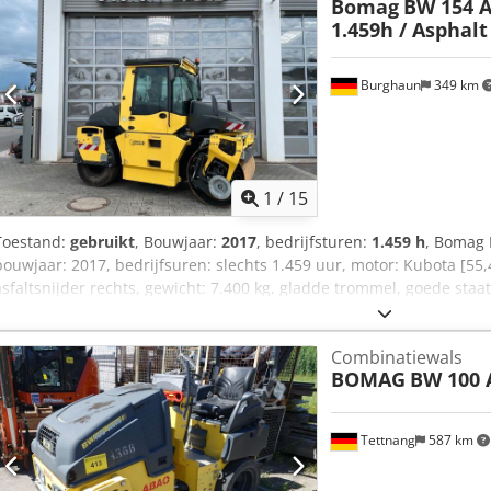
Bomag
BW 154 A
1.459h / Asphal
Burghaun
349 km
1
/
15
Toestand:
gebruikt
, Bouwjaar:
2017
, bedrijfsturen:
1.459 h
, Bomag 
bouwjaar: 2017, bedrijfsuren: slechts 1.459 uur, motor: Kubota [55
asfaltsnijder rechts, gewicht: 7.400 kg, gladde trommel, goede staa
kunnen wij u een lease- of financieringsvoorstel aanbieden. De heer
Meer informatie vindt u op onze website. Onder voorbehoud van f
Combinatiewals
Dkjdpszq Tzmsfx Ad Rsr Verhuur mogelijk. = Meer informatie = Nee
BOMAG
BW 100 
meer informatie.
Tettnang
587 km