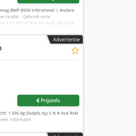
Bomag BMP 8500 triltrommel | Andere
uw locatie – Gebruik onze
or € 13.900 of doe een bod. Betaling
houd van goedkeuring)* 👷‍♂️
27 goedgekeurd ✅, 0 gebreken ℹ️, 0
Advertentie
erd 📄 Wilt u de volledige inspectie,
0
5 Equippo" wordt vaak gebruikt bij het
 service uitblinken: ✔ Grondige
p de werklocatie mogelijk ✔ Geld-
erweegt u andere opties voor
 eigenaren en gebruikers van machines
Prijsinfo
cht: 1.595 kg Dsdpfx Ajy S N R Asd Rskr
eer informatie.