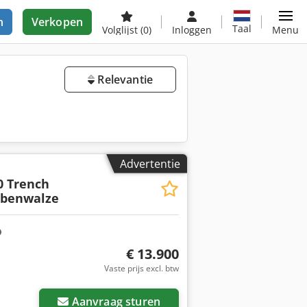
n
Verkopen
Taal
Volglijst
(0)
Inloggen
Menu
Relevantie
Advertentie
0 Trench
abenwalze
€ 13.900
Vaste prijs excl. btw
Aanvraag sturen