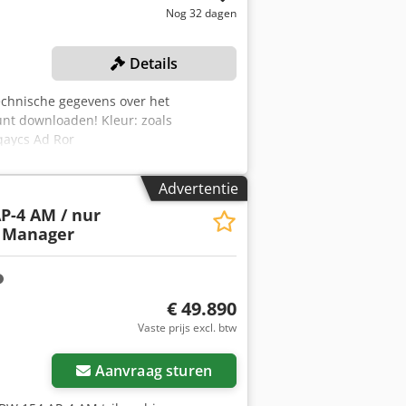
Nog 32 dagen
Details
chnische gegevens over het
unt downloaden! Kleur: zoals
qaycs Ad Ror
Advertentie
P-4 AM / nur
t Manager
€ 49.890
Vaste prijs excl. btw
Aanvraag sturen