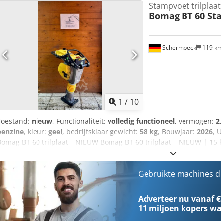
Stampvoet trilplaat
Bomag
BT 60 St
Schermbeck
119 k
1
/
10
Toestand:
nieuw
, Functionaliteit:
volledig functioneel
, vermogen:
2
benzine
, kleur:
geel
, bedrijfsklaar gewicht:
58 kg
, Bouwjaar:
2026
, 
Bomag BT 60 trilplaat – NIEUW Bomag BT 60 trilplaat – NIEUW | 15 k
Honda-benzinemotor GXR 120 | Urenteller & toerenteller Artikeln
Fabrikant: Bomag Model: BT 60 Staat: NIEUW Bedrijfsgewicht: 58 kg 
cm Motor: Honda GXR 120 benzinemotor Motorvermogen: 2,8 kW Bra
Gebruikte machines d
Omkeerstarter Belangrijkste kenmerken & uitrusting: - Compacte tr
verdichtingswerk - Robuuste constructie – ideaal voor dagelijks g
Adverteer nu vanaf €
Ajzrdbyjd Rsr - 23 cm zoolplaat – optimaal voor smalle sleuven e
11 miljoen kopers
wa
betrouwbaar en onderhoudsvriendelijk - Geïntegreerde urenteller 