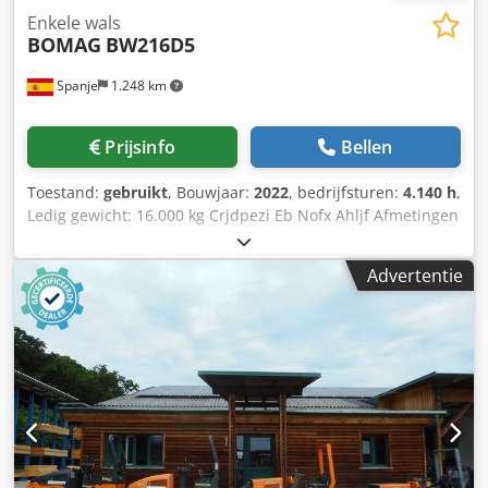
Enkele wals
BOMAG
BW216D5
Spanje
1.248 km
Prijsinfo
Bellen
Toestand:
gebruikt
, Bouwjaar:
2022
, bedrijfsturen:
4.140 h
,
Ledig gewicht: 16.000 kg Crjdpezi Eb Nofx Ahljf Afmetingen
(LxBxH): 622 x 230 x 299 cm
Advertentie