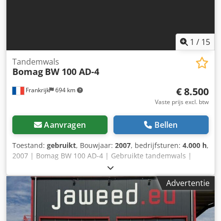
1
/
15
Tandemwals
Bomag
BW 100 AD-4
€ 8.500
Frankrijk
694 km
Vaste prijs excl. btw
Aanvragen
Bellen
Toestand:
gebruikt
, Bouwjaar:
2007
, bedrijfsturen:
4.000 h
,
2007 | Bomag BW 100 AD-4 | Gebruikte tandemwals |
4000 uur 📍Locatie: Frankrijk 🚛 Levering beschikbaar naar
uw locatie – Gebruik onze verzendcalculator om de
Advertentie
transportkosten te schatten! Csdpjzim T Hjfx Ahlerf 💰 Nu
kopen voor EUR 8500 of doe een bod. Betaling bij levering
mogelijk voor een kleine vergoeding (onder voorbehoud
van goedkeuring)* 👷‍♂️ Geïnspecteerd door een