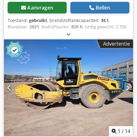
Aanvragen
Bellen
Toestand:
gebruikt
, brandstoftankcapaciteit:
35 l
,
Bouwjaar:
2021
, bedrijfsturen:
820 h
, Ledig gewicht: 2.700
kg Afmetingen (LxBxH): 253 x 127 x 257 cm Credpfsy Iz A
Ajx Ahlof
Advertentie
1
/
14