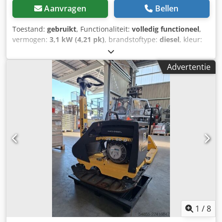
Aanvragen
Bellen
Toestand:
gebruikt
, Functionaliteit:
volledig functioneel
,
vermogen:
3,1 kW (4,21 pk)
, brandstoftype:
diesel
, kleur:
geel
, totaalgewicht:
205 kg
, Bouwjaar:
2022
,
machine-/voertuignummer:
2476268
, Bomag BPR 35/60 D
Advertentie
Technische gegevens: Bouwjaar 2022 Afmetingen (L x B x
H): 1,51 m x 0,60 m x 0,69 m Gewicht: 205 kg Doorrijhoogte:
0,68 m Max. werksnelheid: 27 m/min Max. helling
(afhankelijk van ondergrond): 32% Motortype fabrikant
Hatz 1B20 Koeling: Lucht Vermogen: 3,1 kW Toerental: 3000
min-1 Aandrijftype: Mechanisch Brandstof: Diesel
Tankinhoud: 3,0 l Centrifugale kracht: 35 kN Trilfrequentie:
80 Hz Capaciteit (m³/u) & aanbevolen laagdikten voor
grondwerk: Grind/zand: 21-30 Gemengde grond: 17-24
Zware klei: 10-12 Motorbeschermingsbeugel,
éénhendelbediening, in hoogte verstelbare stuurbeugel,
scharnierende stuurbeugel, automatische uitschakeling bij
olieverlies, bescherminrichting tegen achteruitrijden
Stuurbeugel kan in transport- en werkstand worden
1
/
8
vergrendeld Cjdpfxjy Uhpij Ahlsrf