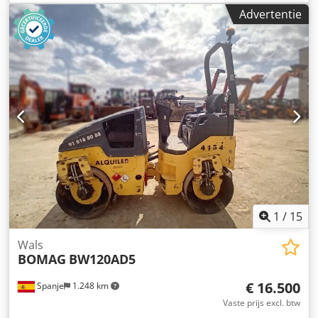
Advertentie
1
/
15
Wals
BOMAG
BW120AD5
€ 16.500
Spanje
1.248 km
Vaste prijs excl. btw