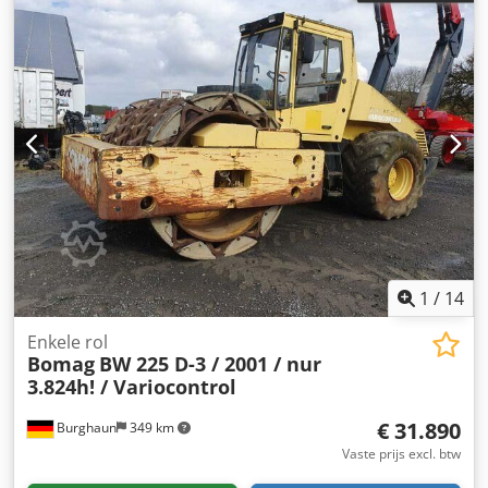
1
/
14
Enkele rol
Bomag
BW 225 D-3 / 2001 / nur
3.824h! / Variocontrol
€ 31.890
Burghaun
349 km
Vaste prijs excl. btw