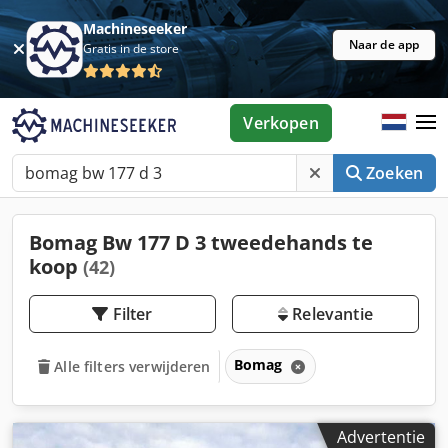
Machineseeker
Naar de app
Gratis in de store
Verkopen
Zoeken
Bomag Bw 177 D 3 tweedehands te
koop
(42)
Filter
Relevantie
Bomag
Alle filters verwijderen
Advertentie