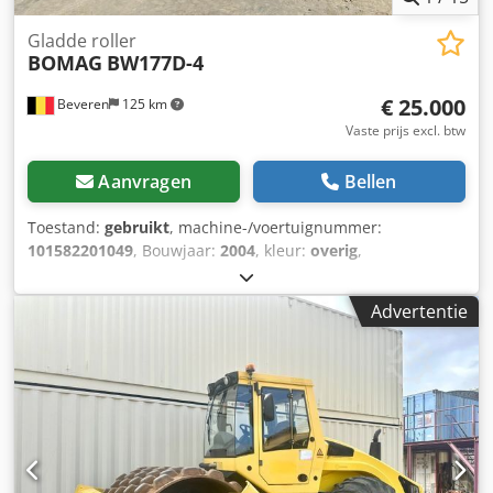
Gladde roller
BOMAG
BW177D-4
€ 25.000
Beveren
125 km
Vaste prijs excl. btw
Aanvragen
Bellen
Toestand:
gebruikt
, machine-/voertuignummer:
101582201049
, Bouwjaar:
2004
, kleur:
overig
,
bedrijfsturen:
4.350 h
, Machines te koop! Bekijk onze
website voor een uitgebreid aanbod van machines die
Advertentie
direct verkrijgbaar zijn. Wij hebben meer opties dan online
zichtbaar is, dus bel of mail ons gerust op elk moment.
Cedezblb Uopfx Ahlorf Al onze machines zijn volledig
onderhouden en gecontroleerd op betrouwbaarheid. Foto’s
nodig? Neem contact met ons op en wij sturen ze direct
toe. Wij helpen u graag in het Nederlands, Engels, Frans,
Duits, Spaans en Russisch. Ontdek ons brede assortiment
betrouwbare machines.