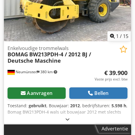
1
/
15
Enkelvoudige trommelwals
BOMAG
BW213PDH-4 / 2012 BJ /
Deutsche Maschine
€ 39.900
Neumünster
380 km
Vaste prijs excl. btw
Aanvragen
Bellen
Toestand:
gebruikt
, Bouwjaar:
2012
, bedrijfsturen:
5.598 h
,
Bomag BW213PDH-4 wals uit bouwjaar 2012 met slechts
5.598 draaiuren! ----* Fabrikant: Bomag * Type:
BW213PDH-4 * Bouwjaar: 2012 * Afgelezen bedrijfsuren:
Advertentie
ca. 5.598 * Bedrijfsgewicht: 13.100 KG * A/C -