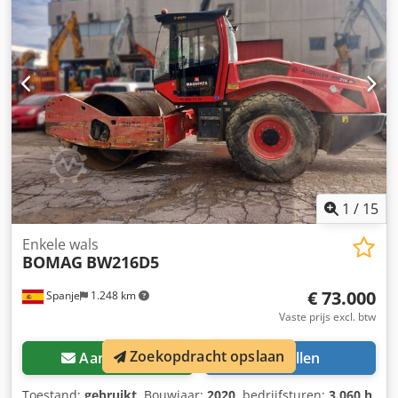
1
/
15
Enkele wals
BOMAG
BW216D5
€ 73.000
Spanje
1.248 km
Vaste prijs excl. btw
Zoekopdracht opslaan
Aanvragen
Bellen
Toestand:
gebruikt
, Bouwjaar:
2020
, bedrijfsturen:
3.060 h
,