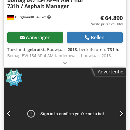
Bomag
BW 154 AP-4i AM / nur
731h / Asphalt Manager
€ 64.890
Burghaun
349 km
Vaste prijs excl. btw
Aanvragen
Bellen
Toestand:
gebruikt
, Bouwjaar:
2018
, bedrijfsturen:
731 h
,
Bomag BW 154 AP-4 AM tandemwals, bouwjaar: 2018,
bedrijfsuren: slechts 731 uur, motor: Kubota [55,4 kW/75
pk], Asphalt Manager 2, gewicht: 7.300 kg, gladde trommel,
Advertentie
goede staat, direct inzetbaar, Crjdpfx Ajzq Tzyehlof Op
aanvraag kunnen wij u een lease- of financieringsvoorstel
doen. De heer Mihm (tel. ) staat u graag te woord. Meer
informatie vindt u op onze website. Onder voorbehoud van
fouten en tussenverkoop! = Meer informatie = Neem
contact op met Tobias Ebert voor meer informatie.