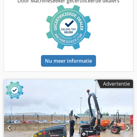
Door Machineseeker gecertificeerde dealers
Hamm HD 10 Bouwjaar: 2006 Volgens teller: 4.356 uur 20,1
kW Deutz 2.450 kg Verkoopprijs: 8.800,-- netto Hamm HD
10 Bouwjaar: 2006 Csdozc Iyvjpfx Ahljrf Volgens teller:
7.771 uur 20,1 kW Deutz 2.450 kg Verkoopprijs: 8.800,--
netto Ook voordelige levering mogelijk!
Nu meer informatie
Advertentie