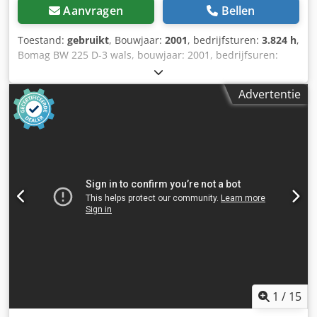
Aanvragen
Bellen
Toestand:
gebruikt
, Bouwjaar:
2001
, bedrijfsturen:
3.824 h
,
Bomag BW 225 D-3 wals, bouwjaar: 2001, bedrijfsuren:
slechts 3.824u, motor: Deutz [145kW/197pk], Variocontrol,
gewicht: 24.700kg, printer, banden: 40%, Duitse machine,
Advertentie
conditie overeenkomstig de leeftijd, direct inzetbaar.
Crsdpfxozpdhzo Ahlof Op verzoek kunnen wij u een lease-
of financieringsaanbieding doen; de heer Mihm (Tel.) helpt
u graag verder. Meer informatie vindt u op onze website.
Fouten en tussentijdse verkoop voorbehouden! Verhuur
mogelijk. = Meer informatie = Neem contact op met Tobias
Ebert voor meer informatie.
1
/
15