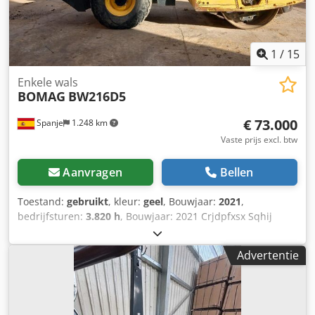
1
/
15
Enkele wals
BOMAG
BW216D5
€ 73.000
Spanje
1.248 km
Vaste prijs excl. btw
Aanvragen
Bellen
Toestand:
gebruikt
, kleur:
geel
, Bouwjaar:
2021
,
bedrijfsturen:
3.820 h
, Bouwjaar: 2021 Crjdpfxsx Sqhij
Ahlef Ledig gewicht: 16.000 kg Afmetingen (LxBxH): 622 x
230 x 299 cm Motor type: Deutz DEUTZ TCD4.1 L-4
Advertentie