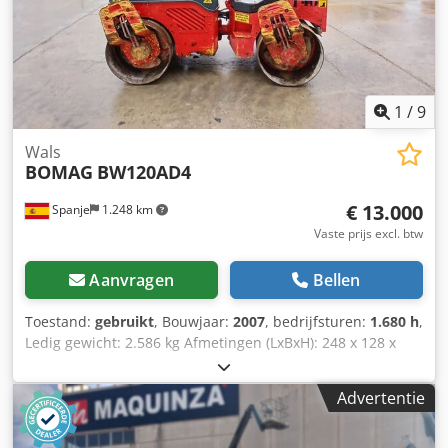
1
/
9
Wals
BOMAG
BW120AD4
€ 13.000
Spanje
1.248 km
Vaste prijs excl. btw
Aanvragen
Bellen
Toestand:
gebruikt
, Bouwjaar:
2007
, bedrijfsturen:
1.680 h
,
Ledig gewicht: 2.586 kg Afmetingen (LxBxH): 248 x 128 x
180 cm Codpfszb I Tmsx Ahljrf
Advertentie