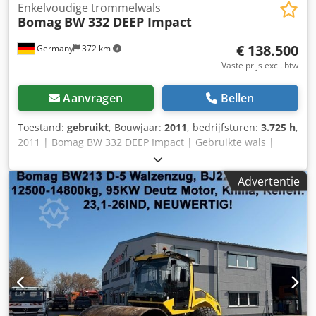
Enkelvoudige trommelwals
Bomag
BW 332 DEEP Impact
€ 138.500
Germany
372 km
Vaste prijs excl. btw
Aanvragen
Bellen
Toestand:
gebruikt
, Bouwjaar:
2011
, bedrijfsturen:
3.725 h
,
2011 | Bomag BW 332 DEEP Impact | Gebruikte wals |
3725 uur 📍Locatie: Duitsland 🚛 Levering mogelijk naar uw
bestemming – Gebruik onze transportcalculator om de
Advertentie
kosten te berekenen! 💰 Direct kopen voor EUR 138.500 of
doe een bod. Betaling bij levering mogelijk tegen een
geringe vergoeding (onder voorbehoud van goedkeuring)*
👷‍♂️ Geïnspecteerd door een onafhankelijke expert 43
inspectiepunten: 30 goedgekeurd ✅ 13 met
aandachtspunten ℹ️ 0 gebreken ⚠️ 📌 Opmerking van de
inspecteur: Volledig operationeel, enkele achterstallige
service 📄 Volledige inspectie, extra foto’s of video
bekijken? Tip: De referentie "38821 Equippo" wordt vaak