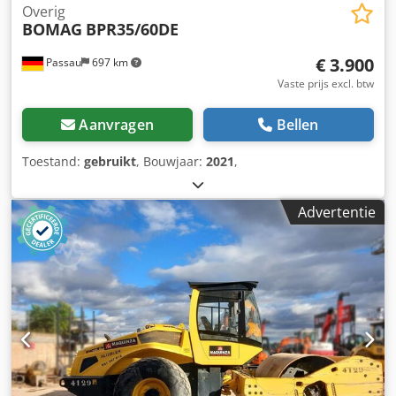
Overig
BOMAG
BPR35/60DE
€ 3.900
Passau
697 km
Vaste prijs excl. btw
Aanvragen
Bellen
Toestand:
gebruikt
, Bouwjaar:
2021
,
Advertentie