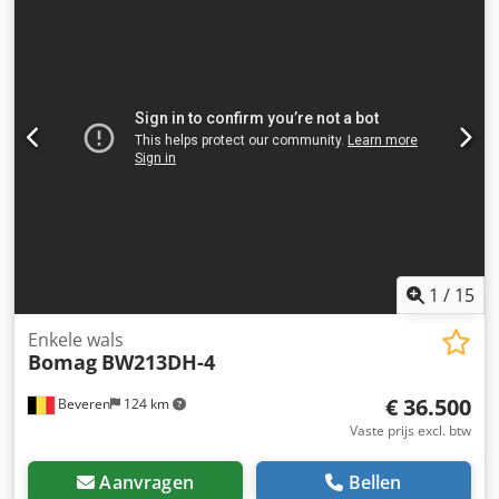
airconditioning * Duitse machine * 119 KW * Deutz
dieselmotor * Verdere foto’s en video op aanvraag
beschikbaar * Prijs: 39.900 Euro, netto + 19% btw ----Voor
verdere vragen graag bellen: For more questions please
call: Crodpoyt Uirofx Ahlef Erik Kortum: WhatsApp Kai
Kortum : WhatsApp Alle gegevens zonder garantie, fouten
en tussentijdse verkoop voorbehouden.
1
/
15
Enkele wals
Bomag
BW213DH-4
€ 36.500
Beveren
124 km
Vaste prijs excl. btw
Aanvragen
Bellen