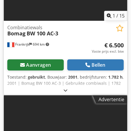
1
/
15
Combinatiewals
Bomag
BW 100 AC-3
€ 6.500
Frankrijk
694 km
Vaste prijs excl. btw
Aanvragen
Bellen
Toestand:
gebruikt
, Bouwjaar:
2001
, bedrijfsturen:
1.782 h
,
2001 | Bomag BW 100 AC-3 | Gebruikte combiwals | 1782
uur 📍 Locatie: Frankrijk 🚛 Levering mogelijk naar uw
bestemming – Gebruik onze verzendcalculator om
Advertentie
transportkosten te berekenen! 💰 Direct kopen voor EUR
6500 of doe een bod. Betaling bij levering mogelijk tegen
een voordelig tarief (onder voorbehoud van goedkeuring)*
👷‍♂️ Geïnspecteerd door een onafhankelijk expert 41
inspectiepunten – 36 goedgekeurd ✅ 5 imperfecties ℹ️ 0