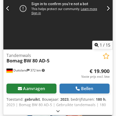
1
/
15
Tandemwals
Bomag
BW 80 AD-5
€ 19.900
Duitsland
372 km
Vaste prijs excl. btw
Aanvragen
Bellen
Toestand:
gebruikt
, Bouwjaar:
2023
, bedrijfsturen:
180 h
,
2023 | Bomag BW 80 AD-5 | Gebruikte tandemwals | 180
uur 📍Locatie: Duitsland 🚛 Levering mogelijk naar uw
bestemming – Gebruik onze verzendcalculator om de