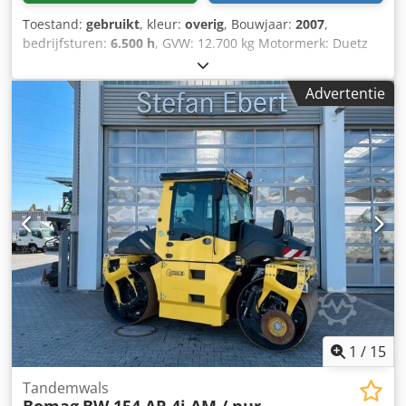
Toestand:
gebruikt
, kleur:
overig
, Bouwjaar:
2007
,
bedrijfsturen:
6.500 h
, GVW: 12.700 kg Motormerk: Duetz
Crjdpfx Asy R Uwrshlof CE-keurmerk: ja Serienummer:
101582511260 Machines te koop! Bekijk onze website voor
Advertentie
een ruim assortiment direct beschikbare machines. We
hebben meer opties dan online zichtbaar, dus bel of mail
gerust op elk moment. Al onze machines zijn volledig
onderhouden en gecontroleerd op betrouwbaarheid. Foto’s
nodig? Neem contact op en wij sturen ze direct. Wij helpen
u graag in het Nederlands, Engels, Frans, Duits, Spaans en
Russisch. Ontdek ons brede aanbod van betrouwbare
machines.
1
/
15
Tandemwals