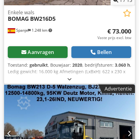
1
/
15
Enkele wals
BOMAG
BW216D5
€ 73.000
Spanje
1.248 km
Vaste prijs excl. btw
Aanvragen
Bellen
Toestand:
gebruikt
, Bouwjaar:
2020
, bedrijfsturen:
3.060 h
,
Ledig gewicht: 16.000 kg Afmetingen (LxBxH): 622 x 230 x
299 cm Motor type: Deutz DEUTZ TCD4.1 L-4 = Aanvullende
opties en accessoires = Dwjdpfx Asygu Rvehvea -
Advertentie
Stoelverwarming