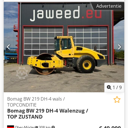
gewicht: 24.700kg, printer, banden: 40%, Duitse machine,
Advertentie
conditie overeenkomstig de leeftijd, direct inzetbaar. Op
verzoek kunnen wij u een lease- of
financieringsaanbieding doen; de heer Mihm (Tel.) helpt u
graag verder. Meer informatie vindt u op onze website.
Fouten en tussentijdse verkoop voorbehouden! Verhuur
mogelijk. Djdpfjzpdhzsx Ahvjwa = Meer informatie = Neem
contact op met Tobias Ebert voor meer informatie.
1
/
9
Bomag BW 219 DH-4 wals /
TOPCONDITIE
Bomag
BW 219 DH-4 Walenzug /
TOP ZUSTAND
Ober-Mörlen
308 km