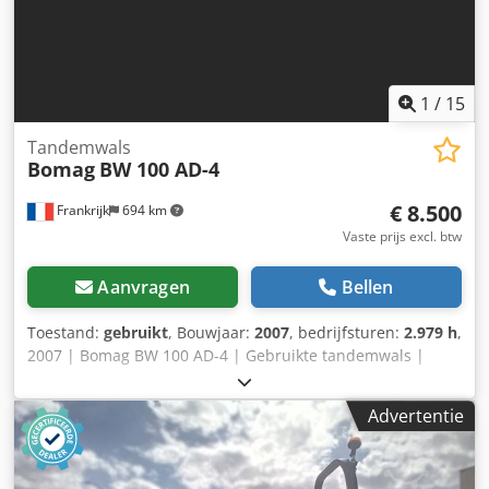
1
/
15
Tandemwals
Bomag
BW 100 AD-4
€ 8.500
Frankrijk
694 km
Vaste prijs excl. btw
Aanvragen
Bellen
Toestand:
gebruikt
, Bouwjaar:
2007
, bedrijfsturen:
2.979 h
,
2007 | Bomag BW 100 AD-4 | Gebruikte tandemwals |
2979 draaiuren 📍Locatie: Frankrijk 🚛 Levering mogelijk
naar jouw bestemming – Gebruik onze transportcalculator
Advertentie
om de vervoerskosten te berekenen! 💰 Nu kopen voor EUR
8500 of doe een bod. Betalen bij levering mogelijk tegen
een scherpe toeslag (onder voorbehoud van goedkeuring)*