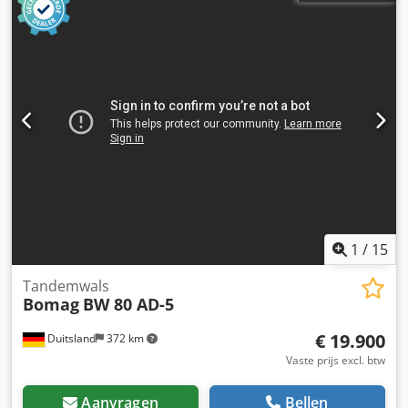
1
/
15
Tandemwals
Bomag
BW 80 AD-5
€ 19.900
Duitsland
372 km
Vaste prijs excl. btw
Aanvragen
Bellen