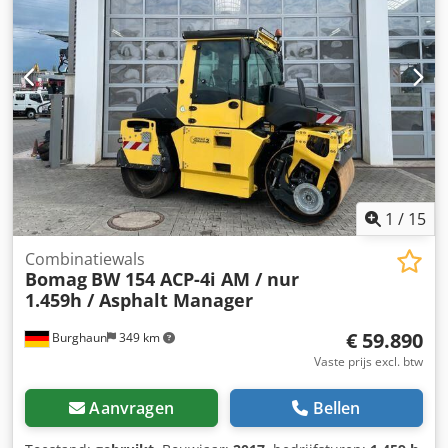
(tel. ) staat u hierbij graag te woord. Meer informatie vindt
u op onze website. Fouten en voorafgaande verkoop
voorbehouden! Verhuur mogelijk. Dodpfx Ahjzq Tztevjwa =
Meer informatie = Neem contact op met Tobias Ebert voor
meer informatie.
1
/
15
Combinatiewals
Bomag
BW 154 ACP-4i AM / nur
1.459h / Asphalt Manager
€ 59.890
Burghaun
349 km
Vaste prijs excl. btw
Aanvragen
Bellen