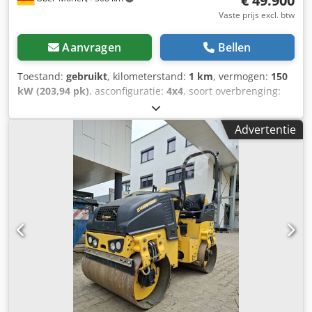
€ 49.900
Vaste prijs excl. btw
Aanvragen
Bellen
Toestand:
gebruikt
, kilometerstand:
1 km
, vermogen:
150
kW (203,94 pk)
, asconfiguratie:
4x4
, soort overbrenging:
automatisch
, Bouwjaar:
2013
, Leeggewicht: 19.200 kg
Laadvermogen: 1.730 kg gvw: 20.930 kg Neem contact op
Advertentie
met Emal Jaweed voor meer informatie. Wals, Bomag BW
219 DH-4, Bouwjaar: 2013, Bedrijfsuren: 6.523 u, Lengte:
6.000 mm, Breedte: 2.300 mm, Hoogte: 3.020 mm,
Leeggewicht: 19.200 kg, Max. gewicht: 20.930 kg,
Motortype: Deutz TCD 2012 L06, Motorvermogen: 150 kW /
204 pk, Nominaal toerental: 2.200 tpm, Bandenmaat:
800/60 R24 10.9, Maximale rijsnelheid: 13 km/u, EasyDrive
(hydrostatische aandrijving) (SN), Hydrostatische
knikbesturing, Instelbare vibratiesterkte, Noodstop,
Werkverlichting, Straatverlichting,
Waarschuwingsknipperlichten, ROPS/FOBS-cabine, Radio
met Bluetooth/USB, Luidsprekersysteem, LCD-scherm,
Verwarming, Duitse machine / TOP CONDITIE Overige info: