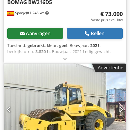
BOMAG
BW216D5
€ 73.000
Spanje
1.248 km
Vaste prijs excl. btw
Aanvragen
Bellen
Toestand:
gebruikt
, kleur:
geel
, Bouwjaar:
2021
,
bedrijfsturen:
3.820 h
, Bouwjaar: 2021 Ledig gewicht:
16.000 kg Afmetingen (LxBxH): 622 x 230 x 299 cm Motor
type: Deutz DEUTZ TCD4.1 L-4 Dsdox Sqhijpfx Ahvswa
Advertentie