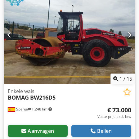
1
/
15
Enkele wals
BOMAG
BW216D5
€ 73.000
Spanje
1.248 km
Vaste prijs excl. btw
Aanvragen
Bellen