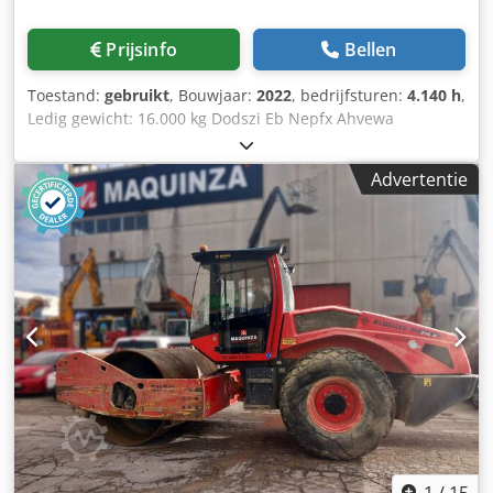
Prijsinfo
Bellen
Toestand:
gebruikt
, Bouwjaar:
2022
, bedrijfsturen:
4.140 h
,
Ledig gewicht: 16.000 kg Dodszi Eb Nepfx Ahvewa
Afmetingen (LxBxH): 622 x 230 x 299 cm
Advertentie