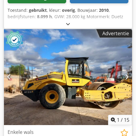
Toestand:
gebruikt
, kleur:
overig
, Bouwjaar:
2010
,
bedrijfsturen:
8.099 h
, GVW: 28.000 kg Motormerk: Duetz
CE-markering: ja Serienummer: 101583141318
Dodpezblcrefx Ahvowa Machines te koop! Bekijk onze
Advertentie
website voor een divers aanbod van direct leverbare
machines. Wij hebben meer opties dan wat online te zien
is, dus neem gerust op elk moment telefonisch of per e-
mail contact met ons op. Al onze machines zijn volledig
onderhouden en gecontroleerd op betrouwbaarheid. Foto’s
nodig? Neem contact op en wij sturen ze direct. Wij staan
klaar om u te helpen in het Nederlands, Engels, Frans,
Duits, Spaans en Russisch. Ontdek ons brede assortiment
aan betrouwbare machines.
1
/
15
Enkele wals