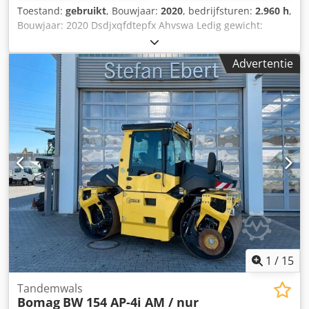
Toestand:
gebruikt
, Bouwjaar:
2020
, bedrijfsturen:
2.960 h
,
Bouwjaar: 2020 Dsdjxqfdtepfx Ahvswa Ledig gewicht:
16.000 kg Afmetingen (LxBxH): 622 x 230 x 299 cm Motor
type: Deutz DEUTZ TCD4.1 L-4
Advertentie
1
/
15
Tandemwals
Bomag
BW 154 AP-4i AM / nur