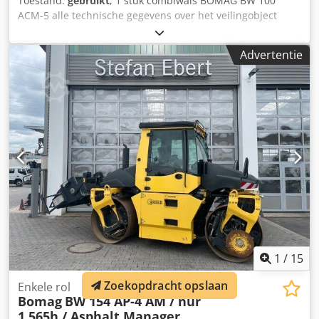
Toestand:
gebruikt
, 1 stuk combiwals BOMAG BW 100
ACM-5 alle technische gegevens over het veilingobject
vindt u onder "Documenten" als PDF-bestand, dat u kunt
downloaden! Djdpfx Ahszqaycevjwa Kleur: zoals afgebeeld,
Advertentie
zie afbeeldingen en inspectie Staat: gebruikt
1
/
15
Zoekopdracht opslaan
Enkele rol
Bomag
BW 154 AP-4 AM / nur
1.565h / Asphalt Manager