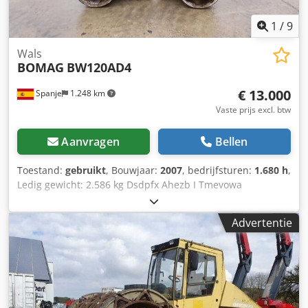
1
/
9
Wals
BOMAG
BW120AD4
€ 13.000
Spanje
1.248 km
Vaste prijs excl. btw
Aanvragen
Bellen
Toestand:
gebruikt
, Bouwjaar:
2007
, bedrijfsturen:
1.680 h
,
Ledig gewicht: 2.586 kg Dsdpfx Ahezb I Tmevowa
Afmetingen (LxBxH): 248 x 128 x 180 cm
Advertentie