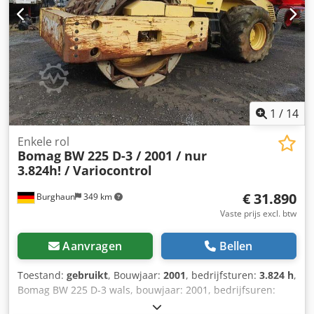
1
/
14
Enkele rol
Bomag
BW 225 D-3 / 2001 / nur
3.824h! / Variocontrol
€ 31.890
Burghaun
349 km
Vaste prijs excl. btw
Aanvragen
Bellen
Toestand:
gebruikt
, Bouwjaar:
2001
, bedrijfsturen:
3.824 h
,
Bomag BW 225 D-3 wals, bouwjaar: 2001, bedrijfsuren:
slechts 3.824u, motor: Deutz [145kW/197pk], Variocontrol,