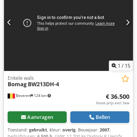
beschikbaar * Prijs: 39.900 Euro, netto + 19% btw ----Voor
verdere vragen graag bellen: For more questions please
call: Erik Kortum: WhatsApp Kai Kortum : WhatsApp Alle
gegevens zonder garantie, fouten en tussentijdse verkoop
voorbehouden.
1
/
15
Enkele wals
Bomag
BW213DH-4
€ 36.500
Beveren
124 km
Vaste prijs excl. btw
Aanvragen
Bellen
Toestand:
gebruikt
, kleur:
overig
, Bouwjaar:
2007
,
bedrijfsturen:
6.500 h
, GVW: 12.700 kg Dodpoy R Uwrsfx