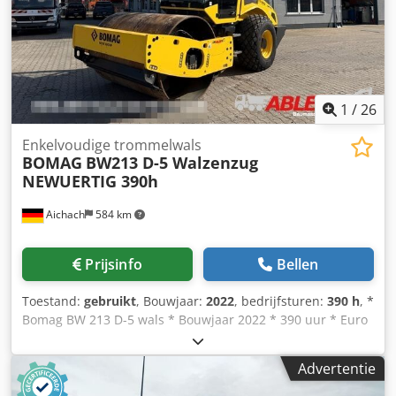
1
/
26
Enkelvoudige trommelwals
BOMAG
BW213 D-5 Walzenzug
NEWUERTIG 390h
Aichach
584 km
Prijsinfo
Bellen
Toestand:
gebruikt
, Bouwjaar:
2022
, bedrijfsturen:
390 h
, *
Bomag BW 213 D-5 wals * Bouwjaar 2022 * 390 uur * Euro
5 * 12.500-14.800 kg Dedpfoyr U Tnox Ahvjwa * 95KW
Deutz motor * Airconditioning * Banden: 23,1-26IND * IN
Advertentie
NIEUWE STAAT!