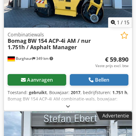
1
/
15
Combinatiewals
Bomag
BW 154 ACP-4i AM / nur
1.751h / Asphalt Manager
€ 59.890
Burghaun
349 km
Vaste prijs excl. btw
Aanvragen
Bellen
Toestand:
gebruikt
, Bouwjaar:
2017
, bedrijfsturen:
1.751 h
,
Bomag BW 154 ACP-4i AM combinatie-wals, bouwjaar:
2017, draaiuren: slechts 1.751 uur, motor: Kubota [55,4
kW/75 pk], Asphalt Manager 2, asfaltsnijinrichting aan
Advertentie
beide zijden, gewicht: 7.400 kg, gladde trommelbekleding,
goede staat, direct inzetbaar. Op verzoek maken wij u
graag een lease- of financieringsvoorstel. De heer Mihm