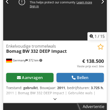
1
/
15
Enkelvoudige trommelwals
Bomag
BW 332 DEEP Impact
€ 138.500
Germany
372 km
Vaste prijs excl. btw
Aanvragen
Bellen
Toestand:
gebruikt
, Bouwjaar:
2011
, bedrijfsturen:
3.725 h
,
2011 | Bomag BW 332 DEEP Impact | Gebruikte wals |
3725 uur 📍Locatie: Duitsland 🚛 Levering mogelijk naar uw
bestemming – Gebruik onze transportcalculator om de
Advertentie
kosten te berekenen! 💰 Direct kopen voor EUR 138.500 of