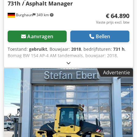
731h / Asphalt Manager
€ 64.890
Burghaun
349 km
Vaste prijs excl. btw
Aanvragen
Bellen
Toestand:
gebruikt
, Bouwjaar:
2018
, bedrijfsturen:
731 h
,
Bomag BW 154 AP-4 AM tandemwals, bouwjaar: 2018,
bedrijfsuren: slechts 731 uur, motor: Kubota [55,4 kW/75
pk], Asphalt Manager 2, gewicht: 7.300 kg, gladde trommel,
Advertentie
goede staat, direct inzetbaar, Op aanvraag kunnen wij u
een lease- of financieringsvoorstel doen. De heer Mihm
(tel. ) staat u graag te woord. Meer informatie vindt u op
onze website. Onder voorbehoud van fouten en
tussenverkoop! Dedpfx Ahszq Tzyovowa = Meer informatie
= Neem contact op met Tobias Ebert voor meer informatie.