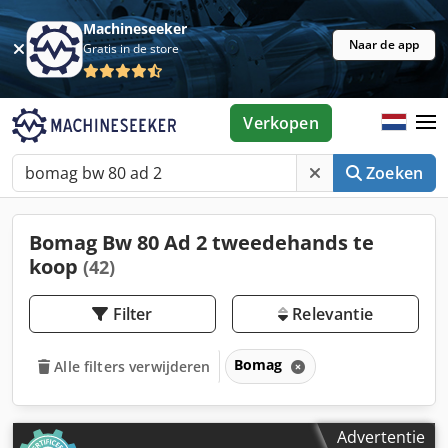
Machineseeker
Naar de app
Gratis in de store
Verkopen
Zoeken
Bomag Bw 80 Ad 2 tweedehands te
koop
(42)
Filter
Relevantie
Bomag
Alle filters verwijderen
Advertentie