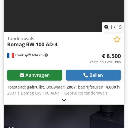
1
/
15
Tandemwals
Bomag
BW 100 AD-4
€ 8.500
Frankrijk
694 km
Vaste prijs excl. btw
Aanvragen
Bellen
Toestand:
gebruikt
, Bouwjaar:
2007
, bedrijfsturen:
4.000 h
,
2007 | Bomag BW 100 AD-4 | Gebruikte tandemwals |
4000 uur 📍Locatie: Frankrijk Dwsdezim T Hspfx Ahvea 🚛
Levering beschikbaar naar uw locatie – Gebruik onze
verzendcalculator om de transportkosten te schatten! 💰
Nu kopen voor EUR 8500 of doe een bod. Betaling bij
levering mogelijk voor een kleine vergoeding (onder