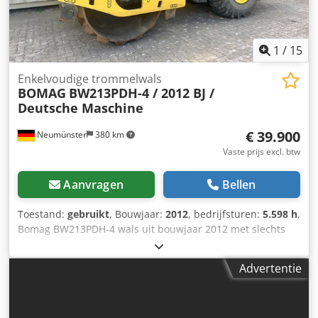
1
/
15
Enkelvoudige trommelwals
BOMAG
BW213PDH-4 / 2012 BJ /
Deutsche Maschine
€ 39.900
Neumünster
380 km
Vaste prijs excl. btw
Aanvragen
Bellen
Toestand:
gebruikt
, Bouwjaar:
2012
, bedrijfsturen:
5.598 h
,
Bomag BW213PDH-4 wals uit bouwjaar 2012 met slechts
5.598 draaiuren! ----* Fabrikant: Bomag * Type:
BW213PDH-4 * Bouwjaar: 2012 Dwodpfoyt Uirox Ahvoa *
Advertentie
Afgelezen bedrijfsuren: ca. 5.598 * Bedrijfsgewicht: 13.100
KG * A/C - airconditioning * Duitse machine * 119 KW *
Deutz dieselmotor * Verdere foto’s en video op aanvraag