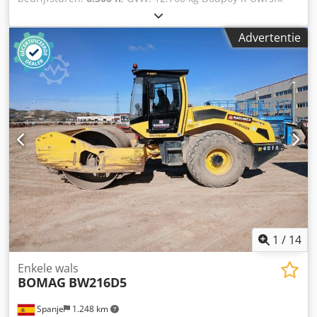
Ahvjwa Motormerk: Duetz CE-keurmerk: ja Serienummer:
101582511260 Machines te koop! Bekijk onze website voor
Advertentie
een ruim assortiment direct beschikbare machines. We
hebben meer opties dan online zichtbaar, dus bel of mail
gerust op elk moment. Al onze machines zijn volledig
onderhouden en gecontroleerd op betrouwbaarheid. Foto’s
nodig? Neem contact op en wij sturen ze direct. Wij helpen
u graag in het Nederlands, Engels, Frans, Duits, Spaans en
Russisch. Ontdek ons brede aanbod van betrouwbare
machines.
1
/
14
Enkele wals
BOMAG
BW216D5
Spanje
1.248 km