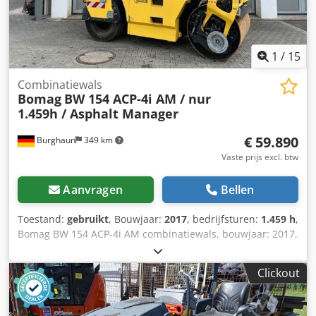
1
/
15
Combinatiewals
Bomag
BW 154 ACP-4i AM / nur
1.459h / Asphalt Manager
€ 59.890
Burghaun
349 km
Vaste prijs excl. btw
Aanvragen
Bellen
Toestand:
gebruikt
, Bouwjaar:
2017
, bedrijfsturen:
1.459 h
,
Bomag BW 154 ACP-4i AM combinatiewals, bouwjaar: 2017,
bedrijfsuren: slechts 1.459 uur, motor: Kubota [55,4 kW/75
pk], Asphalt Manager 2, asfaltsnijder rechts, gewicht: 7.400
Clickout
kg, gladde trommel, goede staat, direct inzetbaar, Dsdpfx
Aezq Tzmelmskr Op aanvraag kunnen wij u een lease- of
financieringsvoorstel aanbieden. De heer Mihm (tel. staat