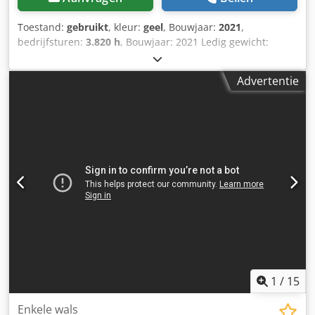
Toestand:
gebruikt
, kleur:
geel
, Bouwjaar:
2021
,
bedrijfsturen:
3.820 h
, Bouwjaar: 2021 Ledig gewicht:
16.000 kg Djdpfjx Sqhijx Almskr Afmetingen (LxBxH): 622 x
230 x 299 cm Motor type: Deutz DEUTZ TCD4.1 L-4
Advertentie
1
/
15
Enkele wals