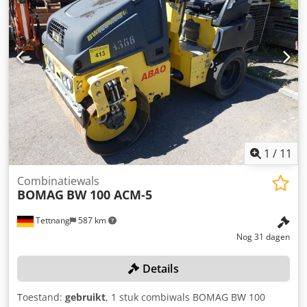
u graag te woord. Meer informatie vindt u op onze
website. Onder voorbehoud van fouten en voorafgaande
verkoop! Verhuur mogelijk. = Meer informatie = Neem
contact op met Tobias Ebert voor meer informatie.
1
/
11
Combinatiewals
BOMAG
BW 100 ACM-5
Tettnang
587 km
Nog 31 dagen
Details
Toestand:
gebruikt
, 1 stuk combiwals BOMAG BW 100