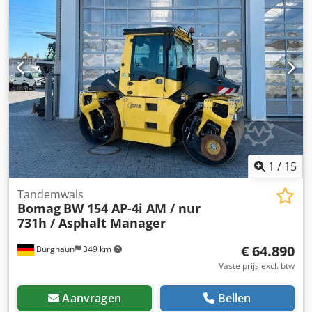
1
/
15
Tandemwals
Bomag
BW 154 AP-4i AM / nur
731h / Asphalt Manager
€ 64.890
Burghaun
349 km
Vaste prijs excl. btw
Aanvragen
Bellen