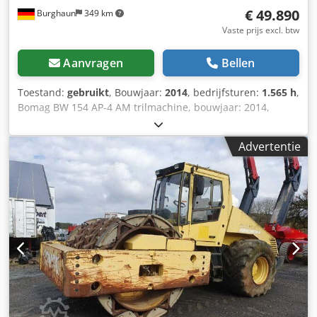
€ 49.890
Burghaun
349 km
Vaste prijs excl. btw
Aanvragen
Bellen
Toestand:
gebruikt
, Bouwjaar:
2014
, bedrijfsturen:
1.565 h
,
Bomag BW 154 AP-4 AM trilmachine, bouwjaar: 2014,
bedrijfsuren: slechts 1.565 uur, motor: Kubota [55,4 kW/75
pk], Asphalt Manager 2, Bomag strooier, asfaltsnijder
Advertentie
rechts, gewicht: 7.300 kg, gladde trommel, goede staat,
direct inzetklaar. Dkodpfx Alezpdh Ujmsr Op aanvraag
bieden wij u graag een lease- of financieringsvoorstel aan.
De heer Mihm (tel. ) staat u graag te woord. Meer
informatie vindt u op onze website. Fouten en
tussenverkoop voorbehouden! Verhuur mogelijk. = Meer
informatie = Neem contact op met Tobias Ebert voor meer
informatie.