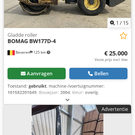
1
/
15
Gladde roller
BOMAG
BW177D-4
€ 25.000
Beveren
125 km
Vaste prijs excl. btw
Aanvragen
Bellen
Toestand:
gebruikt
, machine-/voertuignummer:
101582201049
, Bouwjaar:
2004
, kleur:
overig
,
bedrijfsturen:
4.350 h
, Machines te koop! Dkedpfx Alozblb
Uemjr Bekijk onze website voor een uitgebreid aanbod van
Advertentie
machines die direct verkrijgbaar zijn. Wij hebben meer
opties dan online zichtbaar is, dus bel of mail ons gerust
op elk moment. Al onze machines zijn volledig
onderhouden en gecontroleerd op betrouwbaarheid. Foto’s