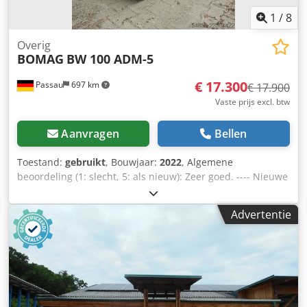
1
/
8
Overig
BOMAG
BW 100 ADM-5
€ 17.300
Passau
697 km
€ 17.900
Vaste prijs excl. btw
Aanvragen
Bellen
Toestand:
gebruikt
, Bouwjaar:
2022
, Algemene
beoordeling (1: slecht, 5: als nieuw): Zeer goed. ---- Nieuwe
UVV-keuring! Dkodpfx Alszkzzhemer
Advertentie