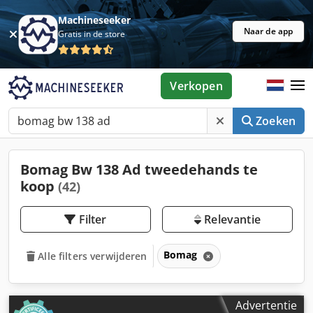
Machineseeker
Naar de app
Gratis in de store
Verkopen
Zoeken
Bomag Bw 138 Ad tweedehands te
koop
(42)
Filter
Relevantie
Bomag
Alle filters verwijderen
Advertentie