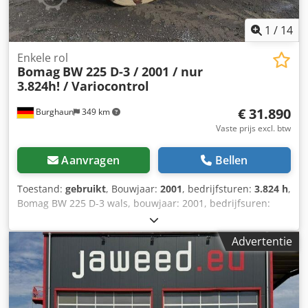
1
/
14
Enkele rol
Bomag
BW 225 D-3 / 2001 / nur
3.824h! / Variocontrol
€ 31.890
Burghaun
349 km
Vaste prijs excl. btw
Aanvragen
Bellen
Toestand:
gebruikt
, Bouwjaar:
2001
, bedrijfsturen:
3.824 h
,
Bomag BW 225 D-3 wals, bouwjaar: 2001, bedrijfsuren:
slechts 3.824u, motor: Deutz [145kW/197pk], Variocontrol,
gewicht: 24.700kg, printer, banden: 40%, Duitse machine,
Advertentie
conditie overeenkomstig de leeftijd, direct inzetbaar. Op
verzoek kunnen wij u een lease- of
financieringsaanbieding doen; de heer Mihm (Tel.) helpt u
graag verder. Meer informatie vindt u op onze website.
Fouten en tussentijdse verkoop voorbehouden! Dkodpfx