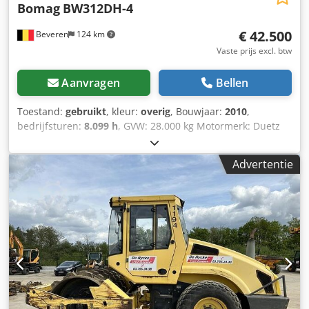
Bomag
BW312DH-4
€ 42.500
Beveren
124 km
Vaste prijs excl. btw
Aanvragen
Bellen
Toestand:
gebruikt
, kleur:
overig
, Bouwjaar:
2010
,
bedrijfsturen:
8.099 h
, GVW: 28.000 kg Motormerk: Duetz
CE-markering: ja Serienummer: 101583141318 Machines te
koop! Dksdozblcrspfx Almsr Bekijk onze website voor een
Advertentie
divers aanbod van direct leverbare machines. Wij hebben
meer opties dan wat online te zien is, dus neem gerust op
elk moment telefonisch of per e-mail contact met ons op.
Al onze machines zijn volledig onderhouden en
gecontroleerd op betrouwbaarheid. Foto’s nodig? Neem
contact op en wij sturen ze direct. Wij staan klaar om u te
helpen in het Nederlands, Engels, Frans, Duits, Spaans en
Russisch. Ontdek ons brede assortiment aan betrouwbare
machines.