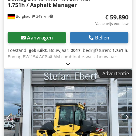
1.751h / Asphalt Manager
€ 59.890
Burghaun
349 km
Vaste prijs excl. btw
Aanvragen
Bellen
Toestand:
gebruikt
, Bouwjaar:
2017
, bedrijfsturen:
1.751 h
,
Bomag BW 154 ACP-4i AM combinatie-wals, bouwjaar:
2017, draaiuren: slechts 1.751 uur, motor: Kubota [55,4
kW/75 pk], Asphalt Manager 2, asfaltsnijinrichting aan
Advertentie
beide zijden, gewicht: 7.400 kg, gladde trommelbekleding,
goede staat, direct inzetbaar. Dsdpfx Aszq Tztolmokr Op
verzoek maken wij u graag een lease- of
financieringsvoorstel. De heer Mihm (tel. ) staat u hierbij
graag te woord. Meer informatie vindt u op onze website.
Fouten en voorafgaande verkoop voorbehouden! Verhuur
mogelijk. = Meer informatie = Neem contact op met Tobias
Ebert voor meer informatie.