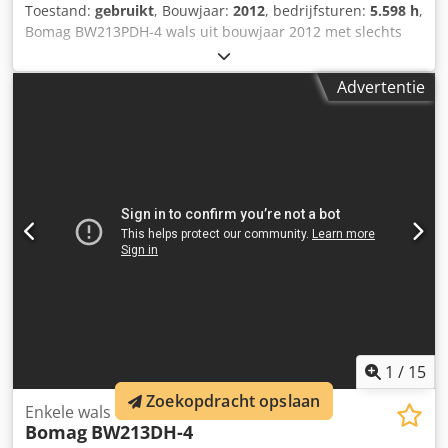
Toestand:
gebruikt
, Bouwjaar:
2012
, bedrijfsturen:
5.598 h
,
Bomag BW213PDH-4 wals uit bouwjaar 2012 met slechts
5.598 draaiuren! ----* Fabrikant: Bomag * Type:
BW213PDH-4 Dsdpfeyt Uirex Almekr * Bouwjaar: 2012 *
Advertentie
Afgelezen bedrijfsuren: ca. 5.598 * Bedrijfsgewicht: 13.100
KG * A/C - airconditioning * Duitse machine * 119 KW *
Deutz dieselmotor * Verdere foto’s en video op aanvraag
beschikbaar * Prijs: 39.900 Euro, netto + 19% btw ----Voor
verdere vragen graag bellen: For more questions please
call: Erik Kortum: WhatsApp Kai Kortum : WhatsApp Alle
gegevens zonder garantie, fouten en tussentijdse verkoop
voorbehouden.
1
/
15
Zoekopdracht opslaan
Enkele wals
Bomag
BW213DH-4