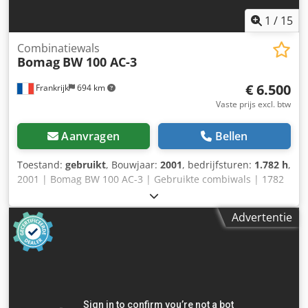
motorkap van composietmateriaal – sjorogen, verzinkt –
éénpuntsophanging.
1
/
15
Combinatiewals
Bomag
BW 100 AC-3
€ 6.500
Frankrijk
694 km
Vaste prijs excl. btw
Aanvragen
Bellen
Toestand:
gebruikt
, Bouwjaar:
2001
, bedrijfsturen:
1.782 h
,
2001 | Bomag BW 100 AC-3 | Gebruikte combiwals | 1782
uur 📍 Locatie: Frankrijk 🚛 Levering mogelijk naar uw
bestemming – Gebruik onze verzendcalculator om
Advertentie
transportkosten te berekenen! 💰 Direct kopen voor EUR
6500 of doe een bod. Betaling bij levering mogelijk tegen
een voordelig tarief (onder voorbehoud van goedkeuring)*
👷‍♂️ Geïnspecteerd door een onafhankelijk expert 41
inspectiepunten – 36 goedgekeurd ✅ 5 imperfecties ℹ️ 0
kritieke gebreken ⚠️ 📌 Opmerking van de inspecteur: De