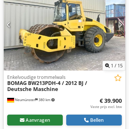
1
/
15
Enkelvoudige trommelwals
BOMAG
BW213PDH-4 / 2012 BJ /
Deutsche Maschine
€ 39.900
Neumünster
380 km
Vaste prijs excl. btw
Aanvragen
Bellen