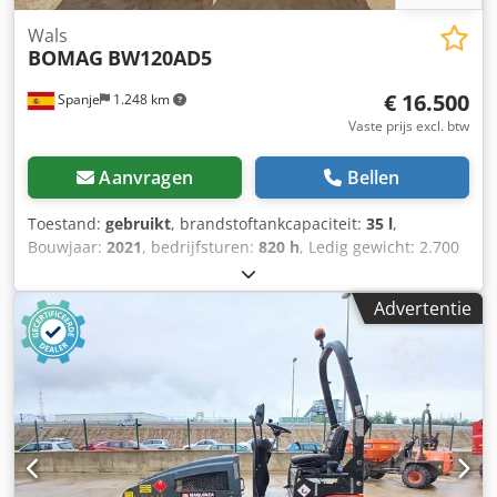
Wals
BOMAG
BW120AD5
€ 16.500
Spanje
1.248 km
Vaste prijs excl. btw
Aanvragen
Bellen
Toestand:
gebruikt
, brandstoftankcapaciteit:
35 l
,
Bouwjaar:
2021
, bedrijfsturen:
820 h
, Ledig gewicht: 2.700
kg Dksdpfx Aloy Iz A Aemjr Afmetingen (LxBxH): 253 x 127 x
257 cm
Advertentie