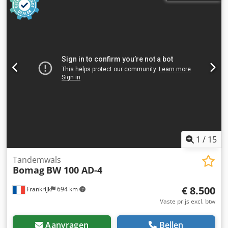
1
/
15
Tandemwals
Bomag
BW 100 AD-4
€ 8.500
Frankrijk
694 km
Vaste prijs excl. btw
Aanvragen
Bellen