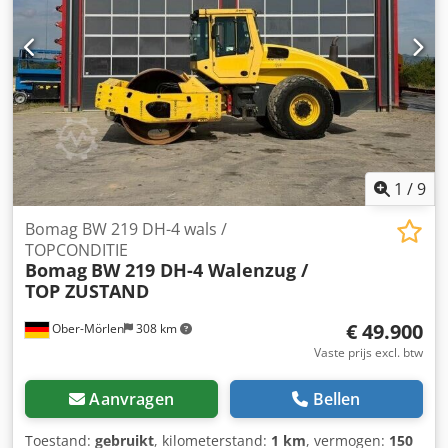
Alozpdhzjmsr Verhuur mogelijk. = Meer informatie = Neem
contact op met Tobias Ebert voor meer informatie.
1
/
9
Bomag BW 219 DH-4 wals /
TOPCONDITIE
Bomag
BW 219 DH-4 Walenzug /
TOP ZUSTAND
€ 49.900
Ober-Mörlen
308 km
Vaste prijs excl. btw
Aanvragen
Bellen
Toestand:
gebruikt
, kilometerstand:
1 km
, vermogen:
150