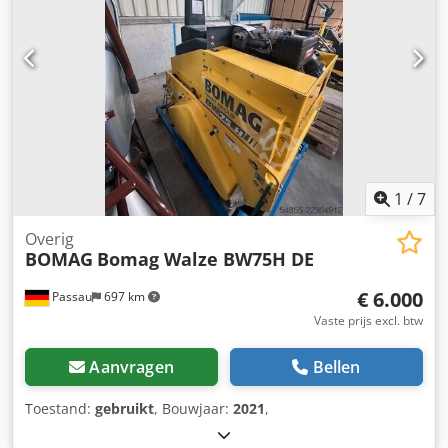
nodig? Neem contact met ons op en wij sturen ze direct
toe. Wij helpen u graag in het Nederlands, Engels, Frans,
Duits, Spaans en Russisch. Ontdek ons brede assortiment
betrouwbare machines.
1
/
7
Overig
BOMAG
Bomag Walze BW75H DE
€ 6.000
Passau
697 km
Vaste prijs excl. btw
Aanvragen
Bellen
Toestand:
gebruikt
, Bouwjaar:
2021
,