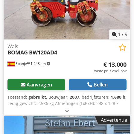
1
/
9
Wals
BOMAG
BW120AD4
€ 13.000
Spanje
1.248 km
Vaste prijs excl. btw
Aanvragen
Bellen
Toestand:
gebruikt
, Bouwjaar:
2007
, bedrijfsturen:
1.680 h
,
Ledig gewicht: 2.586 kg Afmetingen (LxBxH): 248 x 128 x
180 cm Dedpfxezb I Tme Almjkr
Advertentie