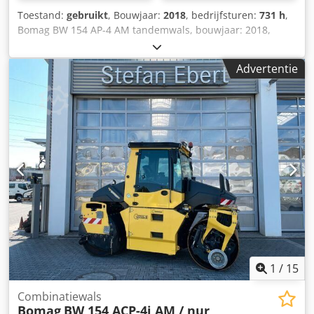
Toestand:
gebruikt
, Bouwjaar:
2018
, bedrijfsturen:
731 h
,
Bomag BW 154 AP-4 AM tandemwals, bouwjaar: 2018,
bedrijfsuren: slechts 731 uur, motor: Kubota [55,4 kW/75
pk], Asphalt Manager 2, gewicht: 7.300 kg, gladde trommel,
Advertentie
goede staat, direct inzetbaar, Dedpfxezq Tzyj Almjkr Op
aanvraag kunnen wij u een lease- of financieringsvoorstel
doen. De heer Mihm (tel. ) staat u graag te woord. Meer
informatie vindt u op onze website. Onder voorbehoud van
fouten en tussenverkoop! = Meer informatie = Neem
contact op met Tobias Ebert voor meer informatie.
1
/
15
Combinatiewals
Bomag
BW 154 ACP-4i AM / nur