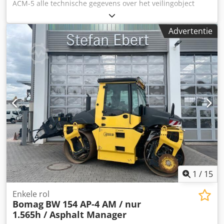
ACM-5 alle technische gegevens over het veilingobject
vindt u onder "Documenten" als PDF-bestand, dat u kunt
downloaden! Kleur: zoals afgebeeld, zie afbeeldingen en
Advertentie
inspectie Staat: gebruikt Dedpjzqaycjfx Almjkr
1
/
15
Enkele rol
Bomag
BW 154 AP-4 AM / nur
1.565h / Asphalt Manager