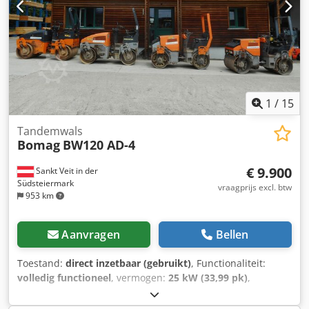
1
/
15
Tandemwals
Bomag
BW120 AD-4
€ 9.900
Sankt Veit in der
Südsteiermark
vraagprijs excl. btw
953 km
Aanvragen
Bellen
Toestand:
direct inzetbaar (gebruikt)
, Functionaliteit:
volledig functioneel
, vermogen:
25 kW (33,99 pk)
,
leeggewicht:
2.800 kg
, Bouwjaar:
2007
, bedrijfsturen:
2.950
h
, BOMAG BW120AD-4 Bouwjaar: 2007 Volgens teller: 2.950