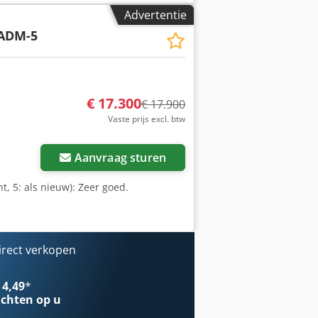
 41 goedgekeurd ✅ 2 met
Advertentie
: Goede machine, enkele krassen en
ADM-5
ge inspectierapport, extra foto’s of
bruikt voor het opzoeken van meer
 onze service opvallen: ✔ Grondige
erug-garantie ✔ Veilige en flexibele
ls en informatie voor alle
€ 17.300
€ 17.900
 platform.
Vaste prijs excl. btw
Aanvraag sturen
t, 5: als nieuw): Zeer goed.
irect verkopen
 4,49
*
chten op u