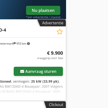
Nu plaatsen
*per advertentie / maand
Advertentie
D-4
steiermark
953 km
€ 9.900
vraagprijs excl. btw
Aanvraag sturen
tioneel
, vermogen:
25 kW (33,99 pk)
,
AG BW120AD-4 Bouwjaar: 2007 Volgens
netto BOMAG BW100AD-4 Bouwjaar: 2005
lneha Verkoopprijs: 8.800,-- netto Hamm
 kg Verkoopprijs: 8.800,-- netto Hamm
Clickout
kg Verkoopprijs: 8.800,-- netto Ook