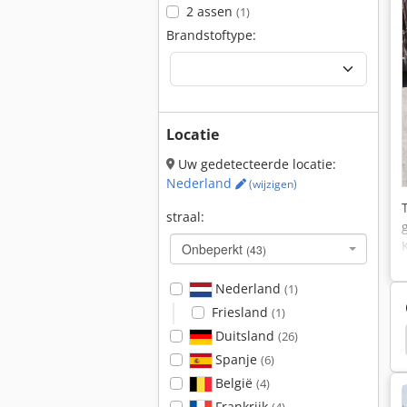
2 assen
(1)
Brandstoftype:
Locatie
Uw gedetecteerde locatie:
Nederland
(wijzigen)
straal:
Onbeperkt
(43)
Nederland
(1)
Friesland
(1)
Duitsland
(26)
ler
Hamm 3520
Hamm 3518
Hamm 3414
Spanje
(6)
België
(4)
Frankrijk