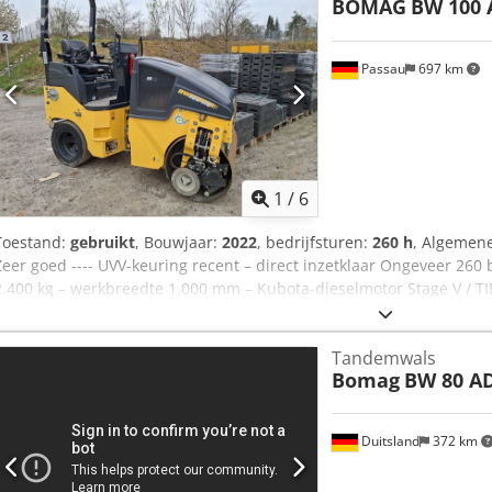
BOMAG
BW 100 
Passau
697 km
1
/
6
Toestand:
gebruikt
, Bouwjaar:
2022
, bedrijfsturen:
260 h
, Algemene 
Zeer goed ---- UVV-keuring recent – direct inzetklaar Ongeveer 260 
2.400 kg – werkbreedte 1.000 mm – Kubota-dieselmotor Stage V / TI
gladde banden aan de achterkant – hydrostatische aandrijving voor 
band, voorgespannen en inklapbaar – drukbevochtiging met interva
Tandemwals
bedieningshendel – multifunctioneel display inclusief urenteller –
Bomag
BW 80 AD
intelligente trillingsregeling – geïntegreerd opbergvak – verstelbar
stoelcontactschakelaar – bescherming tegen vandalisme – 12 V-sto
achteruitwaarschuwingssysteem – afsluitbare motorkap van composi
Duitsland
372 km
éénpuntsophanging. Cedpfxezkzzne Alneha