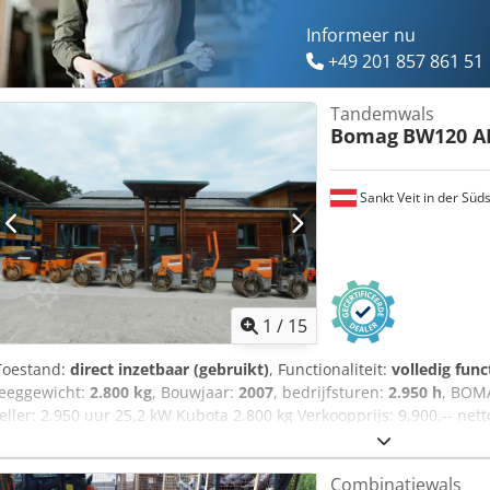
Informeer nu
+49 201 857 861 51
Tandemwals
Bomag
BW120 A
Sankt Veit in der Süd
1
/
15
Toestand:
direct inzetbaar (gebruikt)
, Functionaliteit:
volledig func
leeggewicht:
2.800 kg
, Bouwjaar:
2007
, bedrijfsturen:
2.950 h
, BOM
teller: 2.950 uur 25,2 kW Kubota 2.800 kg Verkoopprijs: 9.900,-- 
Volgens teller: 6.594 uur 25,2 kW Kubota 2.600 kg Codpfjzc Iyvsx A
HD 10 Bouwjaar: 2006 Volgens teller: 4.356 uur 20,1 kW Deutz 2.450
Combinatiewals
HD 10 Bouwjaar: 2006 Volgens teller: 7.771 uur 20,1 kW Deutz 2.450 