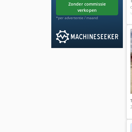
zonder commissie
verkopen
*per advertentie / maand