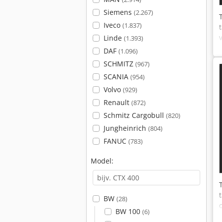
Siemens
(2.267)
Iveco
(1.837)
Linde
(1.393)
DAF
(1.096)
SCHMITZ
(967)
SCANIA
(954)
Volvo
(929)
Renault
(872)
Schmitz Cargobull
(820)
Jungheinrich
(804)
FANUC
(783)
Model:
BW
(28)
BW 100
(6)