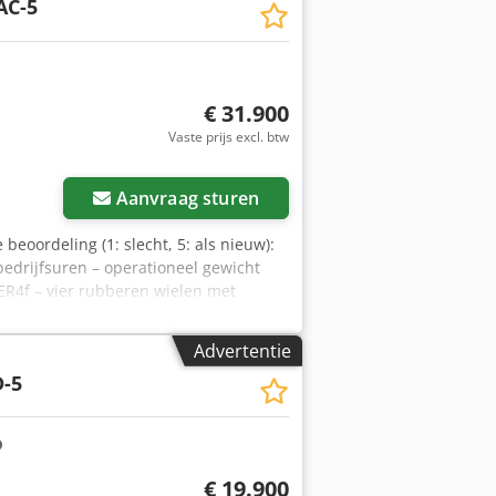
AC-5
€ 31.900
Vaste prijs excl. btw
Aanvraag sturen
beoordeling (1: slecht, 5: als nieuw):
bedrijfsuren – operationeel gewicht
ER4f – vier rubberen wielen met
rijden en trillingen – 2 schrapers per
lschakeling – multifunctionele
Advertentie
 waterstandindicator – noodstop –
-5
e bestuurdersstoel –
pcontact – werklampen voor en achter –
etmateriaal – sjorogen, verzinkt –
€ 19.900