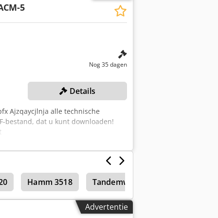
ACM-5
Nog 35 dagen
Details
 Ajzqaycjlnja alle technische
DF-bestand, dat u kunt downloaden!
t
20
Hamm 3518
Tandemwalsen
Advertentie