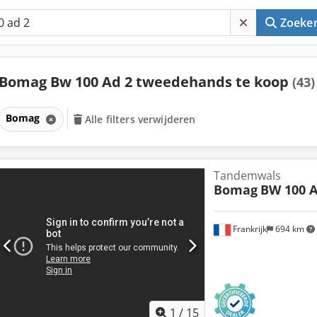
Zoeke
Bomag Bw 100 Ad 2 tweedehands te koop
(43)
Bomag
Alle filters verwijderen
Tandemwals
Bomag
BW 100 A
Frankrijk
694 km
1
/
15