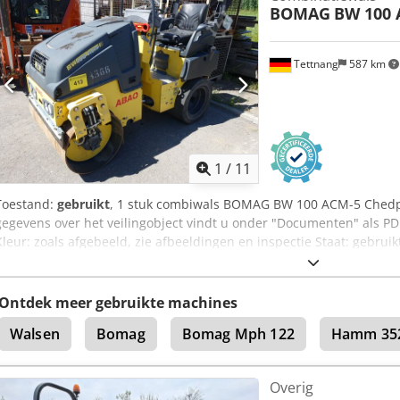
BOMAG
BW 100 
voordelige levering mogelijk!
Tettnang
587 km
1
/
11
Toestand:
gebruikt
, 1 stuk combiwals BOMAG BW 100 ACM-5 Chedpfx
gegevens over het veilingobject vindt u onder "Documenten" als P
Kleur: zoals afgebeeld, zie afbeeldingen en inspectie Staat: gebruik
Ontdek meer gebruikte machines
Walsen
Bomag
Bomag Mph 122
Hamm 35
Overig