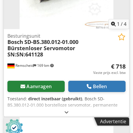
1
/
4
Besturingsunit
Bosch
SD-B5.380.012-01.000
Bürstenloser Servomotor
SN:SN:641128
€ 718
Remscheid
169 km
Vaste prijs excl. btw
Aanvragen
Bellen
Toestand:
direct inzetbaar (gebruikt)
, Bosch SD-
B5.380.012-01.000 borstelloze servomotor, permanente
magneet SN:SN:641128, gebruikt, normale gebruikssporen,
100% functioneel, leveringsomvang conform foto's, LET OP:
Advertentie
Vraag apart naar de verpakkings- en verzendkosten! LET
OP: De kosten voor verpakking en transport dienen apart