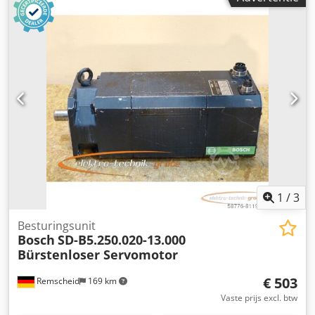
aansluitbus licht beschadigd, 100% functioneel ATTENTIE:
Kosten voor verpakking en transport graag apart opvragen!
ATTENTIE: kosten voor verpakking en transport apart
opvragen! Chedpfx Aoi D Ha Iopisa
1
/
3
Besturingsunit
Bosch
SD-B5.250.020-13.000
Bürstenloser Servomotor
€ 503
Remscheid
169 km
Vaste prijs excl. btw