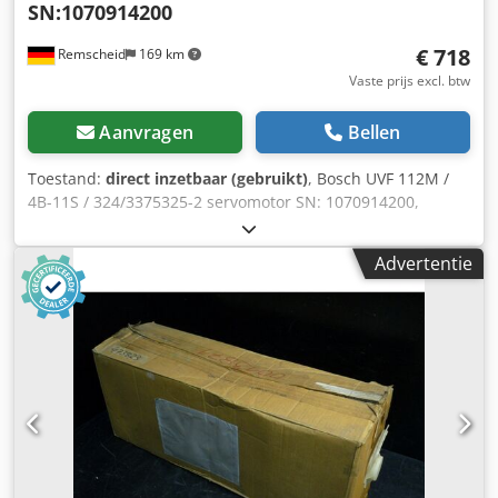
SN:1070914200
€ 718
Remscheid
169 km
Vaste prijs excl. btw
Aanvragen
Bellen
Toestand:
direct inzetbaar (gebruikt)
, Bosch UVF 112M /
4B-11S / 324/3375325-2 servomotor SN: 1070914200,
gebruikt, normale gebruikssporen, 100% functioneel,
leveringsomvang conform foto's, LET OP: Vraag apart naar
Advertentie
de verpakkings- en verzendkosten! LET OP: De kosten voor
verpakking en transport dienen apart te worden
aangevraagd! Codpfxoi D Hhco Apioha