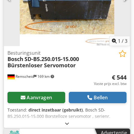
1
/
3
Besturingsunit
Bosch
SD-B5.250.015-15.000
Bürstenloser Servomotor
€ 544
Remscheid
169 km
Vaste prijs excl. btw
Aanvragen
Bellen
Toestand:
direct inzetbaar (gebruikt)
, Bosch SD-
B5.250.015-15.000 Borstelloze servomotor , serienr.
volgens foto , afstand bevestigingsgaten: 152 x 152 mm, Ø
aandrijfas: 32 mm , gebruikt, normale gebruikssporen,
Advertentie