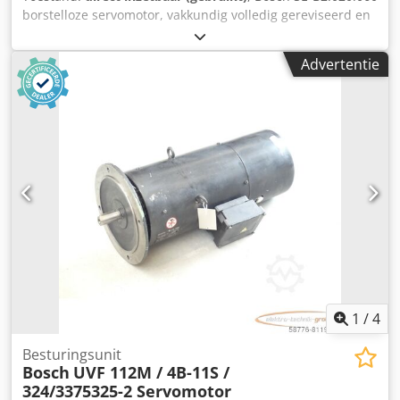
borstelloze servomotor, vakkundig volledig gereviseerd en
getest met 12 maanden garantie, 100% werkend,
leveringsomvang conform foto's, De overeengekomen
Advertentie
verkoopkortingen zijn niet van toepassing op dit artikel.
Vraag apart naar de prijs! Chsdpji D Hcijfx Apisa
1
/
4
Besturingsunit
Bosch
UVF 112M / 4B-11S /
324/3375325-2 Servomotor