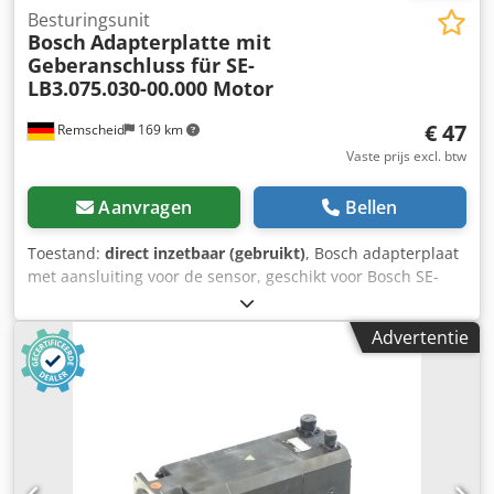
Besturingsunit
Bosch
Adapterplatte mit
Geberanschluss für SE-
LB3.075.030-00.000 Motor
€ 47
Remscheid
169 km
Vaste prijs excl. btw
Aanvragen
Bellen
Toestand:
direct inzetbaar (gebruikt)
, Bosch adapterplaat
met aansluiting voor de sensor, geschikt voor Bosch SE-
LB3.075.030-00.000 / draaisensor ERN 221.2133-1000
motor. Gebruikt, in goede staat, 100% functioneel. De
Advertentie
leveringsomvang is te zien op de foto's. Chodpfx Aszr Dc
Dopiea