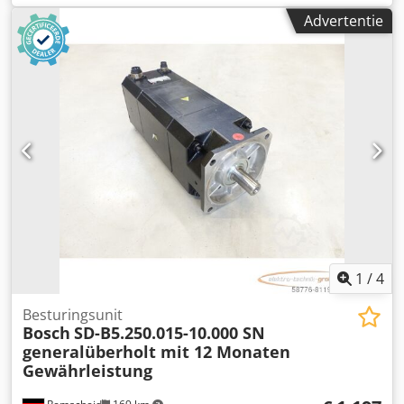
met 12 maanden garantie, 100% functioneel,
Advertentie
leveringsomvang conform foto's. De overeengekomen
verkoopkortingen gelden niet voor dit artikel. Vraag apart
naar de prijs!,LET OP: Vraag apart naar de kosten voor
verpakking en verzending! LET OP: De kosten voor
verpakking en transport dienen apart te worden
aangevraagd! Csdpfx Aoi D E U Uepisha
1
/
4
Besturingsunit
Bosch
SD-B5.250.015-10.000 SN
generalüberholt mit 12 Monaten
Gewährleistung