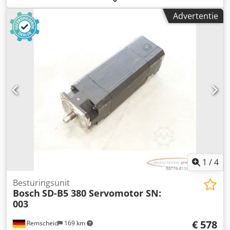
gebruikssporen, 100% functioneel, leveringsomvang
Advertentie
conform foto's Cjdpfx Asi D E Tzepieha
1
/
4
Besturingsunit
Bosch
SD-B5 380 Servomotor SN:
003
€ 578
Remscheid
169 km