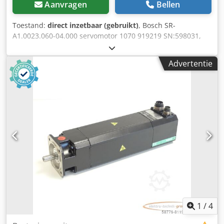
Aanvragen
Bellen
Toestand:
direct inzetbaar (gebruikt)
, Bosch SR-
A1.0023.060-04.000 servomotor 1070 919219 SN:598031,
gebruikt, normale gebruikssporen, 100% functioneel,
leveringsomvang conform foto's Cjdpfx Aji D Hgqspijha
Advertentie
1
/
4