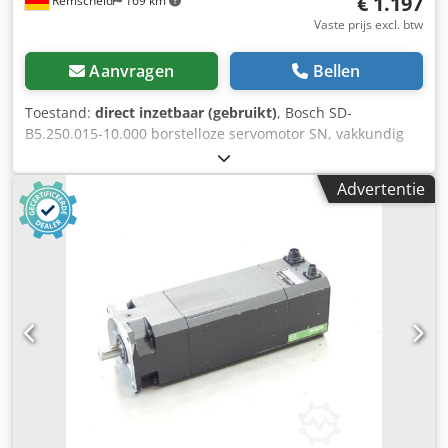
€ 1.197
Remscheid
169 km
Vaste prijs excl. btw
Aanvragen
Bellen
Toestand:
direct inzetbaar (gebruikt)
, Bosch SD-
B5.250.015-10.000 borstelloze servomotor SN, vakkundig
volledig gereviseerd en getest met 12 maanden garantie,
100% functioneel, leveringsomvang conform foto's. De
Advertentie
overeengekomen verkoopkortingen gelden niet voor dit
artikel. Vraag apart naar de prijs! Chsdpfxji D Hacs Apioa