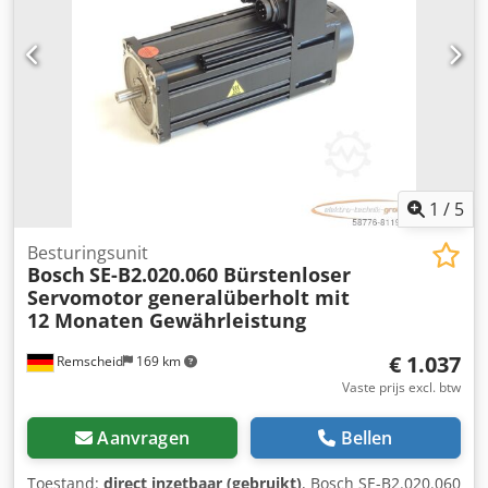
1
/
5
Besturingsunit
Bosch
SE-B2.020.060 Bürstenloser
Servomotor generalüberholt mit
12 Monaten Gewährleistung
€ 1.037
Remscheid
169 km
Vaste prijs excl. btw
Aanvragen
Bellen
Toestand:
direct inzetbaar (gebruikt)
, Bosch SE-B2.020.060