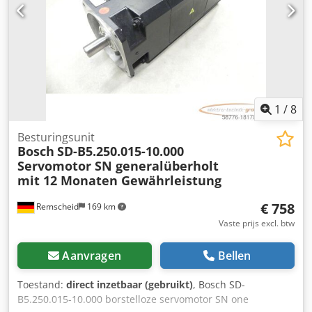
1
/
8
Besturingsunit
Bosch
SD-B5.250.015-10.000
Servomotor SN generalüberholt
mit 12 Monaten Gewährleistung
€ 758
Remscheid
169 km
Vaste prijs excl. btw
Aanvragen
Bellen
Toestand:
direct inzetbaar (gebruikt)
, Bosch SD-
B5.250.015-10.000 borstelloze servomotor SN one