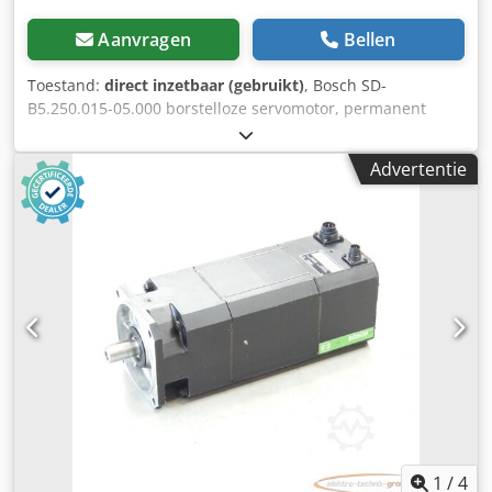
Aanvragen
Bellen
Toestand:
direct inzetbaar (gebruikt)
, Bosch SD-
B5.250.015-05.000 borstelloze servomotor, permanent
bekrachtigd SN:746000208, één aansluitbus is licht
beschadigd, zie foto, gebruikt, normale gebruikssporen,
Advertentie
100% functioneel, leveringsomvang conform foto's, LET OP:
Vraag apart naar de verpakkings- en verzendkosten! LET
OP: De kosten voor verpakking en transport dienen apart
te worden aangevraagd! Chedpji D E U Hofx Apiea
1
/
4