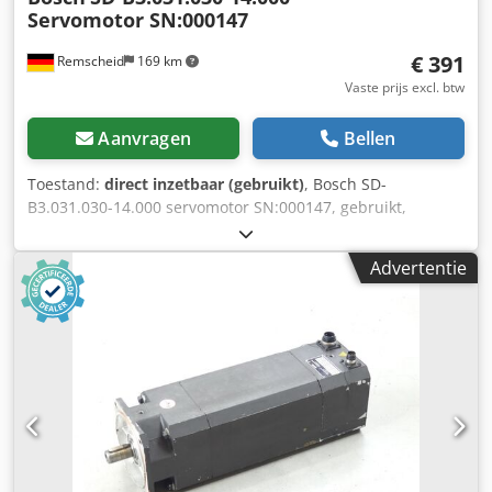
Servomotor SN:000147
€ 391
Remscheid
169 km
Vaste prijs excl. btw
Aanvragen
Bellen
Toestand:
direct inzetbaar (gebruikt)
, Bosch SD-
B3.031.030-14.000 servomotor SN:000147, gebruikt,
normale gebruikssporen, 100% functioneel,
leveringsomvang conform foto's Cedpfei D E Syex Apisha
Advertentie