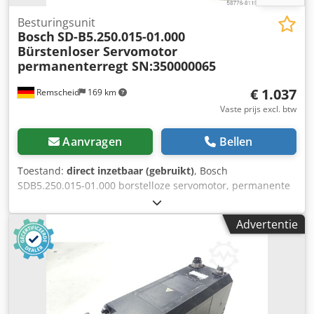
Besturingsunit
Bosch
SD-B5.250.015-01.000
Bürstenloser Servomotor
permanenterregt SN:350000065
€ 1.037
Remscheid
169 km
Vaste prijs excl. btw
Aanvragen
Bellen
Toestand:
direct inzetbaar (gebruikt)
, Bosch
SDB5.250.015-01.000 borstelloze servomotor, permanente
magneet, SN:350000065, gebruikt, normale
gebruikssporen, 100% functioneel, leveringsomvang
Advertentie
conform foto's, LET OP: Vraag apart naar de verpakkings-
en verzendkosten! LET OP: De kosten voor verpakking en
transport dienen apart te worden aangevraagd! Chsdpfxji
D E U Ae Apioa