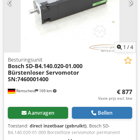
1
/
4
Besturingsunit
Bosch
SD-B4.140.020-01.000
Bürstenloser Servomotor
SN:7460001400
€ 877
Remscheid
169 km
Vaste prijs excl. btw
Aanvragen
Bellen
Toestand:
direct inzetbaar (gebruikt)
, Bosch SD-
B4.140.020-01.000 Borstelloze servomotor permanent
bekrachtigd SN:7460001400, gebruikt, normale