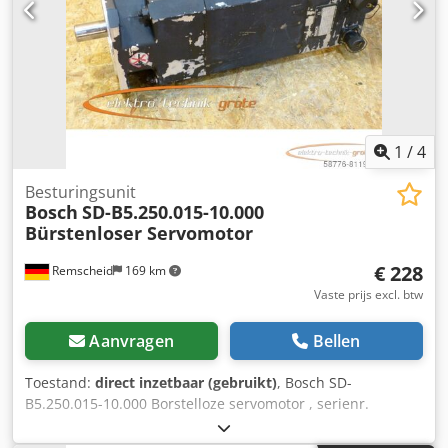
1
/
4
Besturingsunit
Bosch
SD-B5.250.015-10.000
Bürstenloser Servomotor
€ 228
Remscheid
169 km
Vaste prijs excl. btw
Aanvragen
Bellen
Toestand:
direct inzetbaar (gebruikt)
, Bosch SD-
B5.250.015-10.000 Borstelloze servomotor , serienr.
volgens foto , gatafstand montagegaten: 152 x 152 mm, Ø
aandrijfas: 32 mm , gebruikt, normale gebruikssporen,