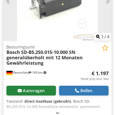
1
/
4
Besturingsunit
Bosch
SD-B5.250.015-10.000 SN
generalüberholt mit 12 Monaten
Gewährleistung
€ 1.197
Remscheid
169 km
Vaste prijs excl. btw
Aanvragen
Bellen
Toestand:
direct inzetbaar (gebruikt)
, Bosch SD-
B5.250.015-10.000 borstelloze servomotor, permanent
bekrachtigd SN, vakkundig volledig gereviseerd en getest