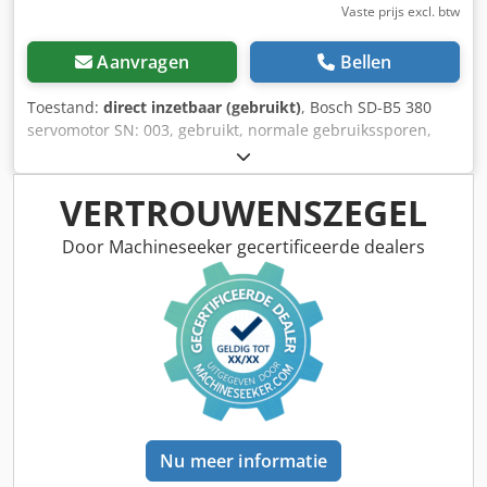
Vaste prijs excl. btw
Aanvragen
Bellen
Toestand:
direct inzetbaar (gebruikt)
, Bosch SD-B5 380
servomotor SN: 003, gebruikt, normale gebruikssporen,
100% functioneel, leveringsomvang conform foto's, LET OP:
Vraag apart naar de verpakkings- en verzendkosten! LET
OP: De kosten voor verpakking en transport dienen apart
VERTROUWENSZEGEL
te worden aangevraagd! Cedpfx Asi D E Uqepijha
Door Machineseeker gecertificeerde dealers
Nu meer informatie