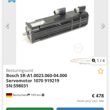
te worden aangevraagd! Chsdpfx Aoi D Hblopisa
1
/
4
Besturingsunit
Bosch
SR-A1.0023.060-04.000
Servomotor 1070 919219
SN:598031
€ 478
Remscheid
169 km
Vaste prijs excl. btw