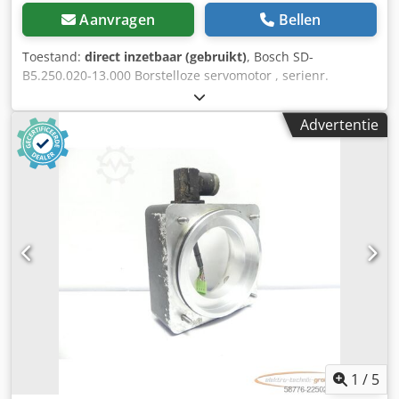
Aanvragen
Bellen
Toestand:
direct inzetbaar (gebruikt)
, Bosch SD-
B5.250.020-13.000 Borstelloze servomotor , serienr.
volgens foto , afstand montagegaten: 152 x 152 mm, Ø
aandrijfas: 32 mm , gebruikt, normale gebruikssporen,
Advertentie
aansluitbus licht beschadigd, 100% functioneel ATTENTIE:
Kosten voor verpakking en transport graag apart opvragen!
ATTENTIE: kosten voor verpakking en transport apart
opvragen! Csdpfx Asi D Hbdjpijha
1
/
5