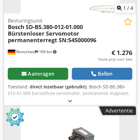
1
/
4
Besturingsunit
Bosch
SD-B5.380-012-01.000
Bürstenloser Servomotor
permanenterregt SN:545000096
€ 1.276
Remscheid
169 km
Vaste prijs excl. btw
Aanvragen
Bellen
Toestand:
direct inzetbaar (gebruikt)
, Bosch SD-B5.380-
012-01.000 borstelloze servomotor, permanente magneet,
SN:545000096, gebruikt, normale gebruikssporen, 100%
functioneel, leveringsomvang conform foto's, LET OP: Vraag
Advertentie
apart naar de verpakkings- en verzendkosten! LET OP: De
kosten voor verpakking en transport dienen apart te
worden aangevraagd! Cedpfxji D Hbhe Apioha