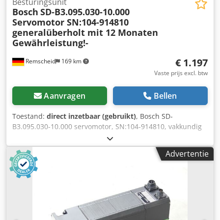
Besturingsunit
Bosch
SD-B3.095.030-10.000
Servomotor SN:104-914810
generalüberholt mit 12 Monaten
Gewährleistung!-
€ 1.197
Remscheid
169 km
Vaste prijs excl. btw
Aanvragen
Bellen
Toestand:
direct inzetbaar (gebruikt)
, Bosch SD-
B3.095.030-10.000 servomotor, SN:104-914810, vakkundig
volledig gereviseerd en getest met 12 maanden garantie,
100% werkend, leveringsomvang conform foto's, De
Advertentie
overeengekomen verkoopkortingen zijn niet van
toepassing op dit artikel. Vraag apart naar de prijs!
Chodpfxei D E Taj Apija