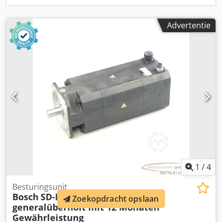
Advertentie
1
/
4
Besturingsunit
Bosch
SD-B5.250.015-10.000 SN
Zoekopdracht opslaan
generalüberholt mit 12 Monaten
Gewährleistung