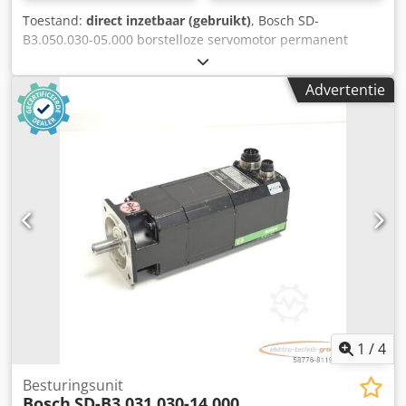
Toestand:
direct inzetbaar (gebruikt)
, Bosch SD-
B3.050.030-05.000 borstelloze servomotor permanent
bekrachtigd, SN, gebruikt, normale gebruikssporen, 100%
functioneel, leveringsomvang conform foto's Chsdpfx Apei
Advertentie
D E S Isija
1
/
4
Besturingsunit
Bosch
SD-B3.031.030-14.000