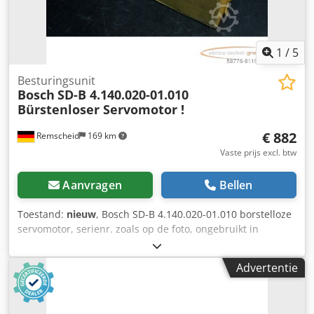
1
/
5
Besturingsunit
Bosch
SD-B 4.140.020-01.010
Bürstenloser Servomotor !
€ 882
Remscheid
169 km
Vaste prijs excl. btw
Aanvragen
Bellen
Toestand:
nieuw
, Bosch SD-B 4.140.020-01.010 borstelloze
servomotor, serienr. zoals op de foto, ongebruikt in
originele verpakking, 100% functioneel, leveringsomvang
zoals op de foto's, gatafstand van de bevestigingsgaten:
Advertentie
117 x 117 mm, Ø aandrijfas: 25 mm, Codpoi D E Skofx
Apieha