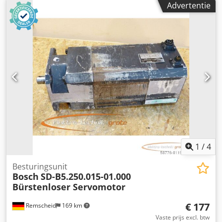
Advertentie
100% functioneel ATTENTIE: Kosten voor verpakking en
transport graag apart opvragen! ATTENTIE: kosten voor
verpakking en transport apart opvragen! Codpfxsi D E U Rs
Apioha
1
/
4
Besturingsunit
Bosch
SD-B5.250.015-01.000
Bürstenloser Servomotor
€ 177
Remscheid
169 km
Vaste prijs excl. btw