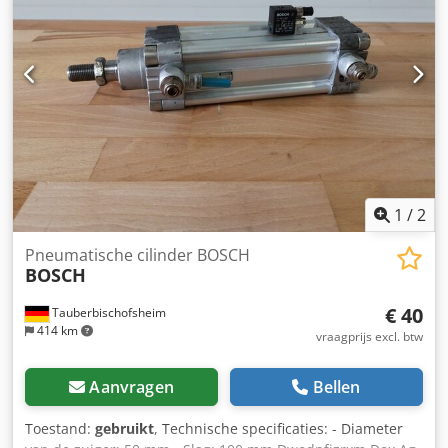
1
/
2
Pneumatische cilinder BOSCH
BOSCH
€ 40
Tauberbischofsheim
414 km
vraagprijs excl. btw
Aanvragen
Bellen
Toestand:
gebruikt
, Technische specificaties: - Diameter