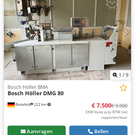
Afmetingen: 87/84/H100 mm -Gewicht: 1,9 kg
1
/
9
Bosch Höller BMA
Bosch Höller
DMG 80
€ 7.500
Bielefeld
222 km
€ 9.900
EXW Vaste prijs BTW niet
rapporteerbaar
Aanvragen
Bellen