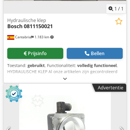
sluiting van de locatie.
1
/
1
Hydraulische klep
Bosch
0811150021
Cantabria
1.183 km
Prijsinfo
Bellen
Toestand:
gebruikt
, Functionaliteit:
volledig functioneel
,
HYDRAULISCHE KLEP Al onze artikelen zijn gecontroleerd
door de technische afdeling. Dwodexzf Uaepfx Ag Rea
Advertentie