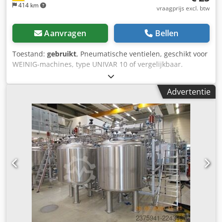
414 km
vraagprijs excl. btw
Aanvragen
Bellen
Toestand:
gebruikt
, Pneumatische ventielen, geschikt voor
WEINIG-machines, type UNIVAR 10 of vergelijkbaar.
Standaard bediening: tweezijdig of met veeraandrijving.
Dodpfozrxlaex Ag Rswa Technische gegevens: - Aantal: 27
Advertentie