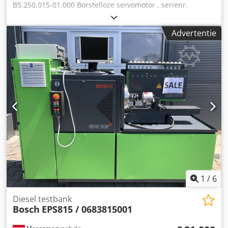
B5.250.015-01.000 Borstelloze servomotor , serienr.
volgens foto , gatafstand montagegaten: 152 x 152 mm, Ø
aandrijfas: 32 mm , gebruikt, zware gebruikssporen
Advertentie
Connector stekker beschadigd, 100% functioneel LET OP:
kosten voor verpakking en transport graag apart opvragen!
ATTENTIE: kosten voor verpakking en transport apart
opvragen! Dwsdpfx Agei D E Uxs Roa
1
/
6
Diesel testbank
Bosch
EPS815 / 0683815001