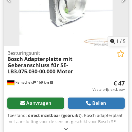
1
/
5
Besturingsunit
Bosch
Adapterplatte mit
Geberanschluss für SE-
LB3.075.030-00.000 Motor
€ 47
Remscheid
169 km
Vaste prijs excl. btw
Aanvragen
Bellen
Toestand:
direct inzetbaar (gebruikt)
, Bosch adapterplaat
met aansluiting voor de sensor, geschikt voor Bosch SE-
LB3.075.030-00.000 / draaisensor ERN 221.2133-1000