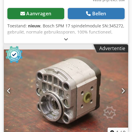
Aanvragen
Bellen
Toestand:
nieuw
, Bosch SPM 17 spindelmodule SN:345272,
gebruikt, normale gebruikssporen, 100% functioneel,
levering volgens foto's. Djdsx Eqy Eopfx Ag Rjwa
Advertentie