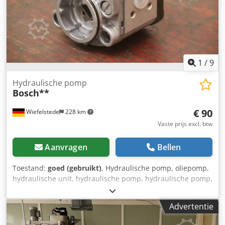
1
/
9
Hydraulische pomp
Bosch**
€ 90
Wiefelstede
228 km
Vaste prijs excl. btw
Aanvragen
Bellen
Toestand:
goed (gebruikt)
, Hydraulische pomp, oliepomp,
hydraulische unit, hydraulische pomp, hydraulische pomp,
elektromotor, gelijkstroommotor, aandrijfmotor,
krachtmotor -Fabrikant: Bosch, hydraulische pomp -Type:
Advertentie
Flens/as: zie foto, vierkant 8 x 17 mm -Aantal: 4 pompen
beschikbaar Dedpfx Aevwi Nqog Rowa -Prijs: per stuk -