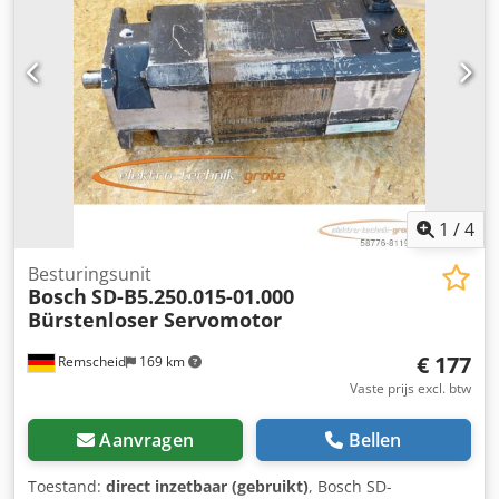
en regelventiel -Aantal: 2 stuks beschikbaar -Prijs: per stuk
Dwjdpfx Agoi Aqbcj Rea -Afmetingen: 220/120/H370 mm -
Gewicht: 9 kg/stuk
1
/
4
Besturingsunit
Bosch
SD-B5.250.015-01.000
Bürstenloser Servomotor
€ 177
Remscheid
169 km
Vaste prijs excl. btw
Aanvragen
Bellen
Toestand:
direct inzetbaar (gebruikt)
, Bosch SD-