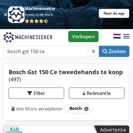
Machineseeker
Naar de app
Gratis in de store
Verkopen
Zoeken
Bosch Gst 150 Ce tweedehands te koop
(497)
Filter
Relevantie
Bosch
Alle filters verwijderen
Advertentie