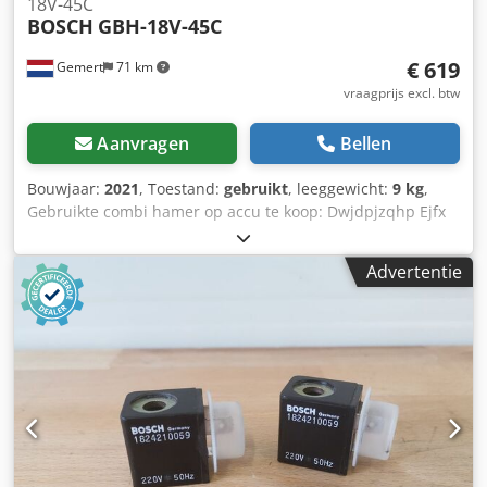
18V-45C
BOSCH
GBH-18V-45C
€ 619
Gemert
71 km
vraagprijs excl. btw
Aanvragen
Bellen
Bouwjaar:
2021
, Toestand:
gebruikt
, leeggewicht:
9 kg
,
Gebruikte combi hamer op accu te koop: Dwjdpjzqhp Ejfx
Ag Rea Ideaal voor het zware werk. Niet afhankelijk van
stroom. Bouwjaar: 2021 incl. 2 accu's (12ah), lader en
Advertentie
koffer. Boren en breken. 3 snelheden. Prijs: € 750,- incl.
BTW Meerdere op voorraad!