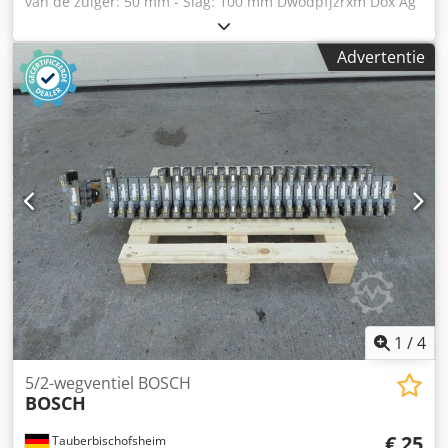
van de zuiger: 50 mm - Slag: 100 mm Dwodpfjzrxm Dox Ag
Rsa
Advertentie
1
/
4
5/2-wegventiel BOSCH
BOSCH
€ 25
Tauberbischofsheim