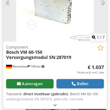
1
/
7
Component
Bosch
VM 60-150
Versorgungsmodul SN:287019
€ 1.037
Remscheid
169 km
Vaste prijs excl. btw
Aanvragen
Bellen
Toestand:
direct inzetbaar (gebruikt)
, Bosch VM 60-150
voedingsmodule SN:287019, gebruikt, normale
gebruikssporen, 100% functioneel, levering volgens foto’s
Dsdpfsx Eqzvex Ag Rowa