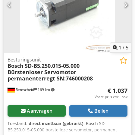
verzendkosten op aanvraag!
1
/
5
Besturingsunit
Bosch
SD-B5.250.015-05.000
Bürstenloser Servomotor
permanenterregt SN:746000208
€ 1.037
Remscheid
169 km
Vaste prijs excl. btw
Aanvragen
Bellen
Toestand:
direct inzetbaar (gebruikt)
, Bosch SD-
B5.250.015-05.000 borstelloze servomotor, permanent