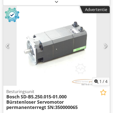
bekrachtigd SN:746000208, één aansluitbus is licht
beschadigd, zie foto, gebruikt, normale gebruikssporen,
Advertentie
100% functioneel, leveringsomvang conform foto's, LET OP:
Vraag apart naar de verpakkings- en verzendkosten! LET
OP: De kosten voor verpakking en transport dienen apart
te worden aangevraagd! Dwsdpoi D E U Hefx Ag Rea
1
/
4
Besturingsunit
Bosch
SD-B5.250.015-01.000
Bürstenloser Servomotor
permanenterregt SN:350000065