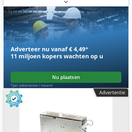
normale gebruikssporen, 100% functioneel, levering
volgens foto's Dwedpfex Eqzpox Ag Rsa
Adverteer nu vanaf € 4,49
*
11 miljoen kopers
wachten op u
Nu plaatsen
*per advertentie / maand
Advertentie