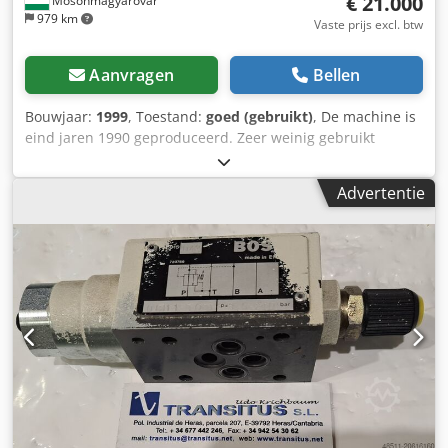
€ 21.000
Mosonmagyaróvár
979 km
Vaste prijs excl. btw
Aanvragen
Bellen
Bouwjaar:
1999
, Toestand:
goed (gebruikt)
, De machine is
eind jaren 1990 geproduceerd. Zeer weinig gebruikt
(opgeslagen geweest in een magazijn). Djdjtw S Awjpfx Ag
Rewa Bevindt zich in Tata, Hongarije. Geen garantie. 1800
Advertentie
bar Cr pomp met injector Testbank met 15 kW vermogen,
12 meetpunten, doorstroomwaterkoeling KMA
flowmeetsysteem met 2 flowmeters. De testbank heeft een
aparte smeeroliepomp met smeerolietoevoer
Toerentalbereik van 0 tot 4000 f/min. Apparatuur: - Bosch
Cr pompbesturingstest in veilige, beschermende kooi -
Bosch magneetspoelinjector testen, codering - optioneel
testen van piëzo-injectoren - optie voor reparatie en testen
van CP2-pompen Het testen en coderen wordt uitgevoerd
met behulp van Bosch fabriekssoftware en -database.
Bosch Esi-abonnement vereist De testbank is in goede
staat en is regelmatig gekalibreerd. Te koop wegens