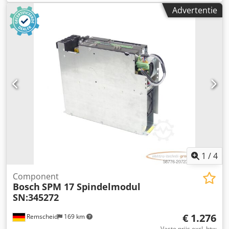
motor. Gebruikt, in goede staat, 100% functioneel. De
Advertentie
leveringsomvang is te zien op de foto's. Dsdpfx Aszr Dc
Dog Rswa
1
/
4
Component
Bosch
SPM 17 Spindelmodul
SN:345272
€ 1.276
Remscheid
169 km
Vaste prijs excl. btw