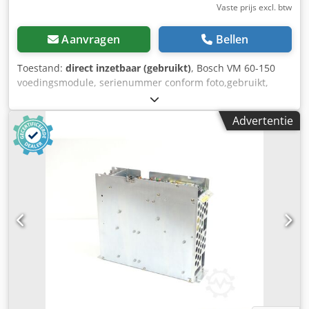
Vaste prijs excl. btw
Aanvragen
Bellen
Toestand:
direct inzetbaar (gebruikt)
, Bosch VM 60-150
voedingsmodule, serienummer conform foto,gebruikt,
professioneel volledig gereviseerd en getest met 12
maanden garantie, 100% functioneel, leveringsomvang
Advertentie
conform foto's,De overeengekomen verkoopkortingen zijn
niet van toepassing op dit artikel. Vraag apart naar de prijs
Dsdpfoi D Ug Ujx Ag Rowa