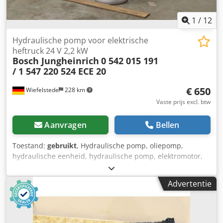
1
/
12
Hydraulische pomp voor elektrische
heftruck 24 V 2,2 kW
Bosch Jungheinrich
0 542 015 191
/ 1 547 220 524 ECE 20
€ 650
Wiefelstede
228 km
Vaste prijs excl. btw
Aanvragen
Bellen
Toestand:
gebruikt
, Hydraulische pomp, oliepomp,
hydraulische eenheid, hydraulische pomp, elektromotor,
gelijkstroommotor, tractiemotor, aandrijfmotor,
hydraulische tandwielpomp, stuurpomp -Fabrikant: Bosch,
Advertentie
hydraulische pomp Hydraulische eenheid van elektrische
vorkheftruck Jungheinrich type ECE 20 -Hydraulische
pomp: Type 0 542 015 191 -Motor: Type 1 547 220 524 24 V
2,2 kW -Motor: Type 1 547 220 524 24 V 2,2 kW -Met: Tank