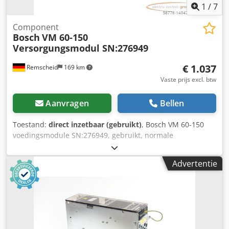
1
/
7
Component
Bosch
VM 60-150
Versorgungsmodul SN:276949
€ 1.037
Remscheid
169 km
Vaste prijs excl. btw
Aanvragen
Bellen
Toestand:
direct inzetbaar (gebruikt)
, Bosch VM 60-150
voedingsmodule SN:276949, gebruikt, normale
gebruikssporen, 100% functioneel, leveringsomvang zoals
foto's Dwodpoqp Aihjfx Ag Rsa
Advertentie