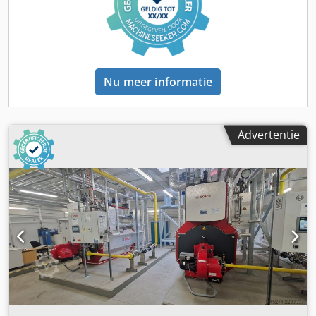
farmaceutische, biotechnologische, vaccin- en
voedingsmiddelenindustrie. Technische gegevens
Fabrikant: Bosch Pharmatec GmbH (nu Syntegon)
Dwedpfozpy Nzjx Ag Rsa Type: CIP-installatie 8X0400
Bouwjaar: 2019 / 2020 Staat: Nooit gebruikt / Nieuwstaat
GMP-uitvoering Roestvaststalen uitvoering CE-markering
Nu meer informatie
Direct leverbaar Leveringsomvang BOSCH Pharmatec CIP-
installatie 8X0400 Roestvaststalen watertanks CIP-
satellieten Complete pompunits KPA-hygiënepompen
Endress+Hauser meet- en regeltechniek Hygiënische
Advertentie
roestvaststalen leidingen Kleppen en appendages
Warmtewisselaars Originele Bosch-documentatie P&ID-
stroomdiagrammen Indelingsschema's en technische
documentatie Belangrijke opmerking De installatie wordt
aangeboden zonder pneumatische componenten en
zonder besturing (automatisering). Hierdoor kan het
systeem flexibel worden aangepast aan de eisen van de
koper en naar wens worden uitgerust met een moderne
PLC-, pneumatische- en automatiseringsoplossing. Dit
biedt maximale flexibiliteit voor nieuwe installaties of
integratie in bestaande productiefaciliteiten.
Toepassingsgebieden Farmaceutische industrie