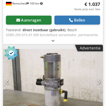
€ 1.037
Remscheid
169 km
Vaste prijs excl. btw
Aanvragen
Bellen
Toestand:
direct inzetbaar (gebruikt)
, Bosch
SDB5.250.015-01.000 borstelloze servomotor, permanente
magneet, SN:350000065, gebruikt, normale
gebruikssporen, 100% functioneel, leveringsomvang
Advertentie
conform foto's, LET OP: Vraag apart naar de verpakkings-
en verzendkosten! LET OP: De kosten voor verpakking en
transport dienen apart te worden aangevraagd! Dwsdpfx
Agsi D E U Ao Roa