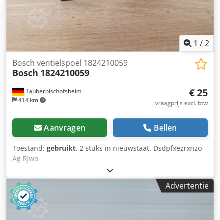
1
/
2
Bosch ventielspoel 1824210059
Bosch
1824210059
€ 25
Tauberbischofsheim
414 km
vraagprijs excl. btw
Aanvragen
Bellen
Toestand:
gebruikt
, 2 stuks in nieuwstaat. Dsdpfxezrxnzo
Ag Rjwa
Advertentie