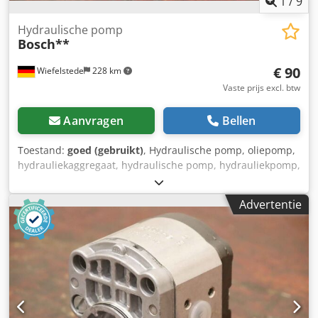
1
/
9
Hydraulische pomp
Bosch**
€ 90
Wiefelstede
228 km
Vaste prijs excl. btw
Aanvragen
Bellen
Toestand:
goed (gebruikt)
, Hydraulische pomp, oliepomp,
hydrauliekaggregaat, hydraulische pomp, hydrauliekpomp,
elektromotor, gelijkstroommotor, rijmotor, aandrijfmotor -
Fabrikant: Bosch, hydraulische pomp -Type: Flens/as: zie
Advertentie
foto, vierkant 8 x 17 mm -Aantal: 6 pompen beschikbaar
Dwjdpfxjvwi E Ee Ag Rja -Prijs: per stuk -Afmetingen:
100/92/H84 mm -Gewicht: 2,0 kg