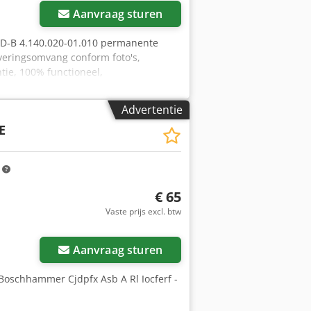
Aanvraag sturen
SD-B 4.140.020-01.010 permanente
everingsomvang conform foto's,
tie, 100% functioneel,
Advertentie
E
m
€ 65
Vaste prijs excl. btw
Aanvraag sturen
Boschhammer Cjdpfx Asb A Rl Iocferf -