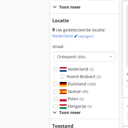
Toon meer
Locatie
Uw gedetecteerde locatie:
Nederland
(wijzigen)
straal:
Onbeperkt
(500)
Nederland
(2)
Noord-Brabant
(2)
Duitsland
(438)
Spanje
(40)
Polen
(6)
Hongarije
(5)
Toon meer
Schroevendraaiers
Twee Sjaal Strak Volwassen
Toestand