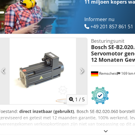
11 miljoen kopers
wa
Informeer nu
+49 201 857 861 51
Besturingsunit
Bosch
SE-B2.020
Servomotor gen
12 Monaten Gew
Remscheid
169 km
1
/
5
Toestand:
direct inzetbaar (gebruikt)
, Bosch SE-B2.020.060 borstel
gereviseerd en getest met 12 maanden garantie, 100% werkend, le
overeengekomen verkoopkortingen zijn niet van toepassing op dit art
Cjdpfxji D Hcio Acferf