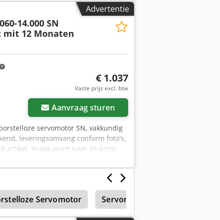
Advertentie
.060-14.000 SN
t mit 12 Monaten
€ 1.037
Vaste prijs excl. btw
Aanvraag sturen
borstelloze servomotor SN, vakkundig
kend, leveringsomvang conform foto's,
artikel. Vraag apart naar de prijs!
rstelloze Servomotor
Servomotor
Boren, schroe