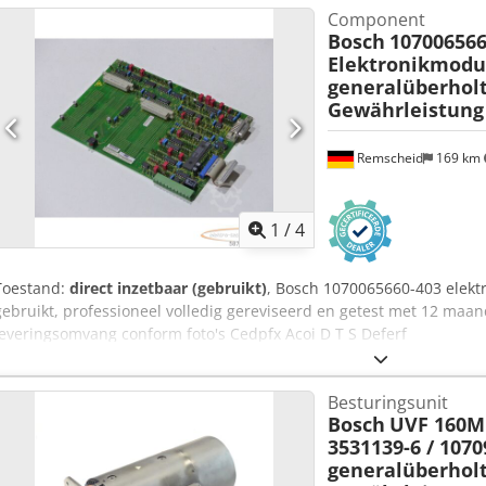
Component
Bosch
107006566
Elektronikmodu
generalüberhol
Gewährleistung
Remscheid
169 km
1
/
4
Toestand:
direct inzetbaar (gebruikt)
, Bosch 1070065660-403 elekt
gebruikt, professioneel volledig gereviseerd en getest met 12 maan
leveringsomvang conform foto's Cedpfx Acoi D T S Deferf
Besturingsunit
Bosch
UVF 160M /
3531139-6 / 107
generalüberhol