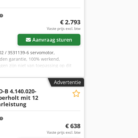
€ 2.793
Vaste prijs excl. btw
Aanvraag sturen
02 / 3531139-6 servomotor,
nden garantie, 100% werkend,
en zijn niet van toepassing op dit
pakkings- en verzendkosten! LET OP: De
raagd! Crjdjk Ru A Ujpfx Acfof
Advertentie
D-B 4.140.020-
berholt mit 12
rleistung
€ 638
Vaste prijs excl. btw