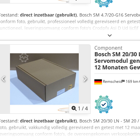
Toestand:
direct inzetbaar (gebruikt)
, Bosch SM 4.7/20-G16 Servob
conform foto, gebruikt, professioneel volledig gereviseerd en get
functioneel, leveringsomvang conform foto's Crodpfx Asi D Ud Ijcfjf
Component
Bosch
SM 20/30 
Servomodul gen
12 Monaten Gew
Remscheid
169 km
1
/
4
Toestand:
direct inzetbaar (gebruikt)
, Bosch SM 20/30 LN - SM 20 /
foto, gebruikt, vakkundig volledig gereviseerd en getest met 12 m
leveringsomvang conform foto's, de overeengekomen verkoopkortinge