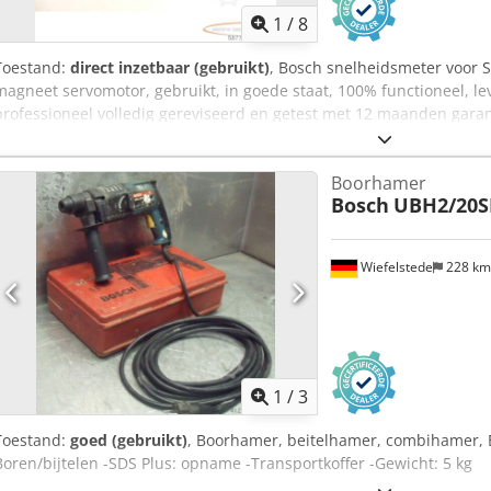
1
/
8
Toestand:
direct inzetbaar (gebruikt)
, Bosch snelheidsmeter voor 
magneet servomotor, gebruikt, in goede staat, 100% functioneel, l
professioneel volledig gereviseerd en getest met 12 maanden garan
leveringsomvang conform foto's Credpfxsrlxrps Acfjf
Boorhamer
Bosch
UBH2/20S
Wiefelstede
228 k
1
/
3
Toestand:
goed (gebruikt)
, Boorhamer, beitelhamer, combihamer, 
Boren/bijtelen -SDS Plus: opname -Transportkoffer -Gewicht: 5 kg