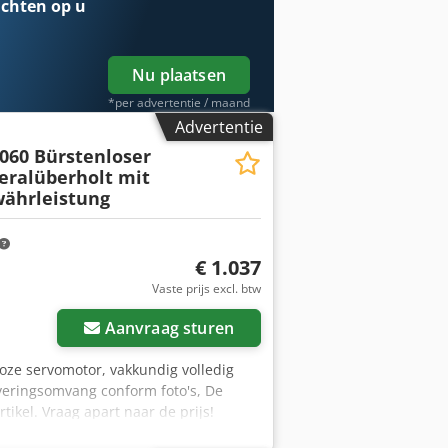
chten op u
Nu plaatsen
*per advertentie / maand
Advertentie
.060 Bürstenloser
eralüberholt mit
ährleistung
€ 1.037
Vaste prijs excl. btw
Aanvraag sturen
loze servomotor, vakkundig volledig
veringsomvang conform foto's, De
ikel. Vraag apart naar de prijs!