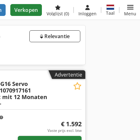
n
Verkopen
Taal
Volglijst
(0)
Inloggen
Menu
)
Relevantie
Advertentie
-G16 Servo
 1070917161
t mit 12 Monaten
-
€ 1.592
Vaste prijs excl. btw