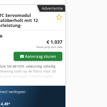
Advertentie
-TC Servomodul
alüberholt mit 12
leistung-
€ 1.037
Vaste prijs excl. btw
Aanvraag sturen
ule SN:481559, vakkundig volledig
vering zoals op de foto's. Voor dit
ag apart opvragen! Cjdpfox Eqylox
irect verkopen
 4,49
*