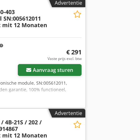
Advertentie
0-403
l SN:005612011
t mit 12 Monaten
€ 291
Vaste prijs excl. btw
Aanvraag sturen
ronische module, SN:005612011,
den garantie, 100% functioneel,
Advertentie
 4B-21S / 202 /
0914867
t mit 12 Monaten