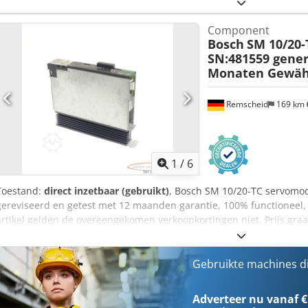
toepassing. Vraag apart naar de prijs Crodpjv E Tt Nefx Acfjf
Component
Bosch
SM 10/20
SN:481559 gener
Monaten Gewähr
Remscheid
169 km
1
/
6
Toestand:
direct inzetbaar (gebruikt)
, Bosch SM 10/20-TC servomod
gereviseerd en getest met 12 maanden garantie, 100% functioneel, le
artikel gelden de overeengekomen verkoopkortingen niet. Prijs gra
Acforf
Gebruikte machines d
Adverteer nu vanaf €