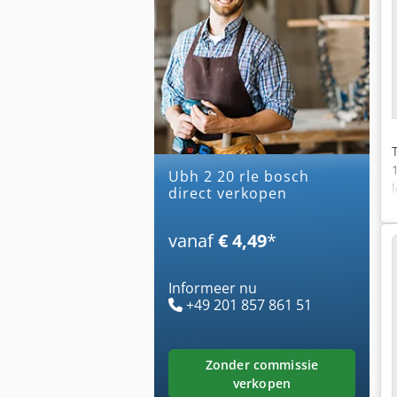
ubh 2 20 rle bosch
direct verkopen
vanaf
€ 4,49
*
Informeer nu
+49 201 857 861 51
zonder commissie
verkopen