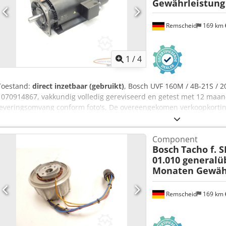
Gewährleistung
Remscheid
169 km
1
/
4
Toestand:
direct inzetbaar (gebruikt)
, Bosch UVF 160M / 4B-21S / 2
1070914867, vakkundig volledig gereviseerd en getest met 12 maa
leveringsomvang conform foto's, De overeengekomen verkoopkorting
artikel. Vraag apart naar de prijs!,LET OP: Vraag apart naar de ver
kosten voor verpakking en transport dienen apart te worden aangev
Component
Bosch
Tacho f. S
01.010 generalü
Monaten Gewäh
Remscheid
169 km