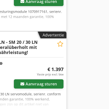
Aanvraag sturen
esturingsmodule 1070917161, serienr.
est met 12 maanden garantie, 100%
Advertentie
LN - SM 20 / 30 LN
eralüberholt mit
ährleistung!
€ 1.397
Vaste prijs excl. btw
Aanvraag sturen
 30 LN servomodule, serienr. conform
aanden garantie, 100% werkend,
n zijn op dit artikel niet van