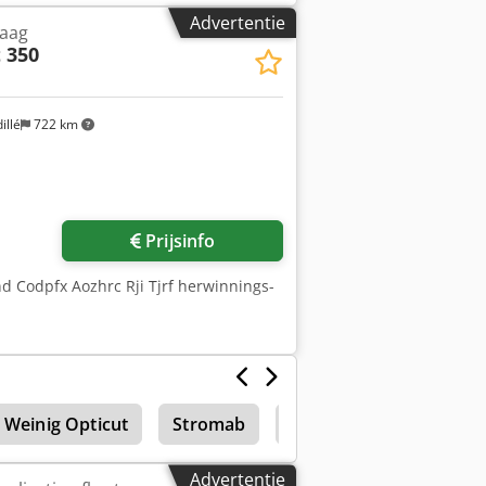
Advertentie
zaag
 350
illé
722 km
 foto's aan
Prijsinfo
d Codpfx Aozhrc Rji Tjrf herwinnings-
Weinig Opticut
Stromab
Afkortzaag
Advertentie