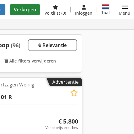
n
Verkopen
Taal
Volglijst
(0)
Inloggen
Menu
koop
(96)
Relevantie
Alle filters verwijderen
Advertentie
ortzagen Weinig
101 R
€ 5.800
Vaste prijs excl. btw