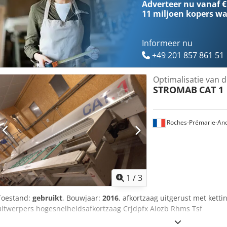
Adverteer nu vanaf €
11 miljoen kopers
wa
Informeer nu
+49 201 857 861 51
Optimalisatie van d
STROMAB
CAT 1
Roches-Prémarie-And
1
/
3
Toestand:
gebruikt
, Bouwjaar:
2016
, afkortzaag uitgerust met kett
uitwerpers hogesnelheidsafkortzaag Crjdpfx Aiozb Rhms Tsf