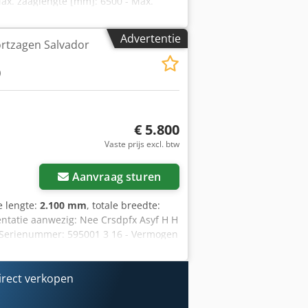
Max. zaaglengte [mm]: 6500 - Max.
d diameter [mm]: 500 - Asgat
 uitvoertafel [mm]: 6000 - Opties:
Advertentie
rtzagen Salvador
: 20 - Transportafmetingen: 14100mm x
ortcolli [st.]: 4 Financiële informatie
0
BTW/marge: BTW verrekenbaar voor
triële sectoren Yorick Diebels
€ 5.800
Vaste prijs excl. btw
Aanvraag sturen
le lengte:
2.100 mm
, totale breedte:
mentatie aanwezig: Nee Crsdpfx Asyf H H
 - Serienummer: 595001 3 16 - Vermogen
fzekering [A]: 20 - Transportafmetingen:
g - Transportcolli [st.]: 3 Financiële
BTW verrekenbaar voor ondernemers
irect verkopen
n Yorick Diebels