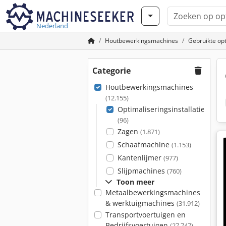
Nederland
Houtbewerkingsmachines
Gebruikte opt
Categorie
Houtbewerkingsmachines
(12.155)
Optimaliseringsinstallatie
(96)
Zagen
(1.871)
Schaafmachine
(1.153)
Kantenlijmer
(977)
Slijpmachines
(760)
Toon meer
Metaalbewerkingsmachines
& werktuigmachines
(31.912)
Transportvoertuigen en
Bedrijfsvoertuigen
(27.747)