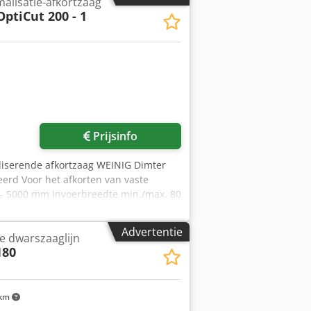
alisatie-afkortzaag
OptiCut 200 - 1
Prijsinfo
liserende afkortzaag WEINIG Dimter
erd Voor het afkorten van vaste
 - 5000 mm Invoerbreedte min./max. 80
0 x 50 Hout-eindlengte min./max. 700
f hardhout Prestaties van de
Advertentie
e dwarszaaglijn
ijd per afkortbewerking incl. remmen
180
aag Lengte 1,5 m, gekoppeld aan de
00 - 1 in linkse uitvoering Codpfx Aeu
pparaat voor afval Grafisch
functietoetsen, met softwarepakket
 km
links gevoed Pos. 3: