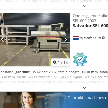
aanwezig: Ja - CE certificaat aanwezig: Nee - Serienummer: 6237 - 
zaagbreedte [mm]: 400 - Max. zaaghoogte [mm]: 135 - Max. zaagbla
zaagblad diameter [mm]: 30 - Lengte invoertafel [mm]: 6700 - Lengte
Onderliggende afko
Automatisch opduwsysteem - Voltage [V]: 415 - Stroomverbruik [A]
SEL 600 2002
1600mm x 1600mm (l x b x h) - Transportgewicht [kg]: 2500kg - Transp
Salvador
SEL 60
Cedpfswnh N Njx Ai Tjrf BTW: De getoonde prijs is exclusief BTW 
ondernemers Levering en inruil altijd mogelijk van alles in de indus
Wijchen
48 km
1
/
15
Toestand:
gebruikt
, Bouwjaar:
2002
, totale hoogte:
1.870 mm
, tota
2.720 mm
, Kleur: Grijs Gewicht: 1.600 kg - Bouwjaar: 2002 - Docu
Hei Tef - CE markering aanwezig: Ja - CE certificaat aanwezig: Nee
hoofdmotor [kW]: 6.5 - Voltage [V]: 400 - Stroomverbruik [A]: 15 - A
2100mm x 2720mm x 1870mm (l x b x h) - Transportgewicht [kg]: 1600k
informatie BTW: De getoonde prijs is exclusief BTW BTW/marge: 
Gebruikte machines d
Levering en inruil altijd mogelijk van alles in de industriële sectore