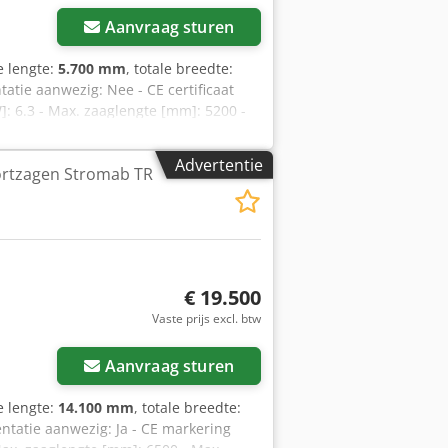
Aanvraag sturen
le lengte:
5.700 mm
, totale breedte:
tatie aanwezig: Nee - CE certificaat
 6.3 - Max. zaaglengte [mm]: 5200 -
engte invoertafel [mm]: 5200 - Lengte
ransportafmetingen: 5700mm x 2300mm
Advertentie
ortzagen Stromab TR
 [st.]: 2 Financiële informatie BTW: De
ondernemers Levering en inruil altijd
szmxvze Ai Tof
€ 19.500
Vaste prijs excl. btw
Aanvraag sturen
le lengte:
14.100 mm
, totale breedte:
entatie aanwezig: Ja - CE markering