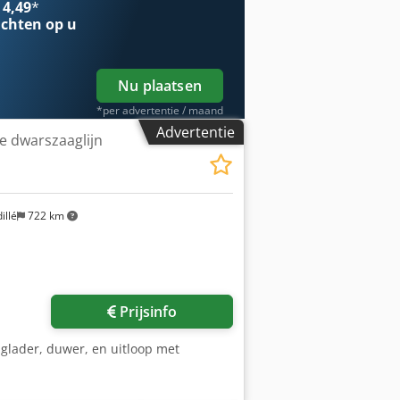
 4,49
*
chten op u
Nu plaatsen
*per advertentie / maand
Advertentie
e dwarszaaglijn
illé
722 km
Prijsinfo
inglader, duwer, en uitloop met