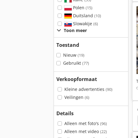
Polen
(15)
Duitsland
(10)
Slowakije
(6)
Toon meer
Toestand
Nieuw
(19)
Gebruikt
(77)
Verkoopformaat
Kleine advertenties
(90)
Veilingen
(6)
Details
Grecon
Weinig
Weinig Multirex
Alleen met foto's
(96)
Alleen met video
(22)