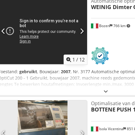
Automatische optim
WEINIG Dimter
Bozen
766 km
1
/
12
Toestand:
gebruikt
, Bouwjaar:
2007
, Nr. 3177 Automatische optima
OptiCut 200 - 1 Gebruikt, bouwjaar 2007, machine reeds gedemonte
lengtes Te bewerken houtafmetingen: Invoerlengte min./max. 3000
- 200 mm Invoerdikte min./max. 38 - 80 mm Houtdoorsnede max. 20
- 1000 mm Aantal sneden / plank gemiddeld 5 Houtsoorten: zacht- o
Optimalisatie van d
installatie: Aanvoersnelheid max. 180 m/min, traploos instelbaar T
BOTTENE
PUSH 
0,7 - 1,2 s Positieoverzicht: Pos. 1: Invoertransportband voor de z
aanvoermotor van de zaag Pos. 2: Automatische afkortzaag OptiCut 2
Atmuoi Tsrf Met ingebouwd lengtemeetwiel en ingebouwd uitblaasa
bedieningspaneel, 1 / 4 VGA-display, met numeriek toetsenblok en 
Isola Vicentina
851
OptiCom voor de besturing van de installatie De machine wordt van 