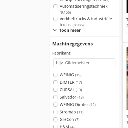
Automatiseringstechniek
(9.156)
Vorkheftrucks & Industriële
trucks
(8.986)
Toon meer
Machinegegevens
Fabrikant:
WEINIG
(19)
DIMTER
(17)
CURSAL
(13)
Salvador
(13)
WEINIG Dimter
(12)
Stromab
(11)
GreCon
(7)
H&M
(4)