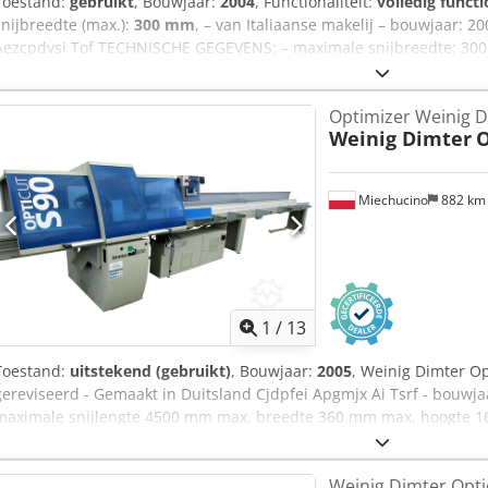
Toestand:
gebruikt
, Bouwjaar:
2004
, Functionaliteit:
volledig functi
snijbreedte (max.):
300 mm
, – van Italiaanse makelij – bouwjaar: 20
Aezcpdvsi Tof TECHNISCHE GEGEVENS: – maximale snijbreedte: 300
motorvermogen: 4 kW – maximale materiaal lengte: 6200 mm – afvo
500 mm – toevoersnelheid: 100 m/min – mogelijkheid om 100 snij
Optimizer Weinig D
programmering van 5 houtklassen – totale lengte: 10600 mm – trans
Weinig Dimter
O
170 cm
Miechucino
882 k
1
/
13
Toestand:
uitstekend (gebruikt)
, Bouwjaar:
2005
, Weinig Dimter Op
gereviseerd - Gemaakt in Duitsland Cjdpfei Apgmjx Ai Tsrf - bouw
maximale snijlengte 4500 mm max. breedte 360 mm max. hoogte 1
optimalisatie in 4 kwaliteitsklassen totaal vermogen 13 kW vermog
en bovendruk bladdiameter max. 500 mm OptiCom Assist besturin
Weinig Dimter Optic
5600 mm twee uitwerpers totale lengte 13 m Printer voor het mark