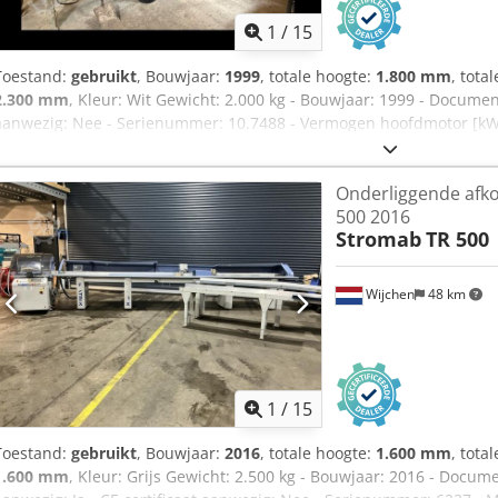
1
/
15
Toestand:
gebruikt
, Bouwjaar:
1999
, totale hoogte:
1.800 mm
, tota
2.300 mm
, Kleur: Wit Gewicht: 2.000 kg - Bouwjaar: 1999 - Documen
aanwezig: Nee - Serienummer: 10.7488 - Vermogen hoofdmotor [kW]:
Max. zaagbreedte [mm]: 360 - Max. zaagblad diameter [mm]: 600 - L
uitvoertafel [mm]: 3300 - Opties: Automatisch opduwsysteem - T
Onderliggende afk
x 1800mm (l x b x h) - Transportgewicht [kg]: 2000kg - Transportcolli
500 2016
getoonde prijs is exclusief BTW BTW/marge: BTW verrekenbaar voor 
Stromab
TR 500
mogelijk van alles in de industriële sectoren Yorick Diebels Crjdpfx
Wijchen
48 km
1
/
15
Toestand:
gebruikt
, Bouwjaar:
2016
, totale hoogte:
1.600 mm
, tota
1.600 mm
, Kleur: Grijs Gewicht: 2.500 kg - Bouwjaar: 2016 - Docum