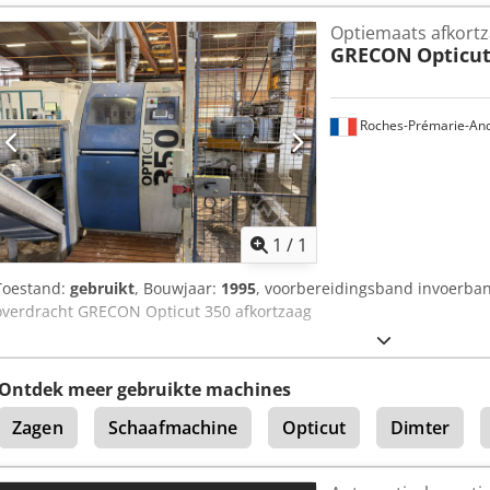
Optiemaats afkort
GRECON
Opticut
Roches-Prémarie-And
Vraag meer
1
/
1
Toestand:
gebruikt
, Bouwjaar:
1995
, voorbereidingsband invoerban
overdracht GRECON Opticut 350 afkortzaag
Ontdek meer gebruikte machines
Zagen
Schaafmachine
Opticut
Dimter