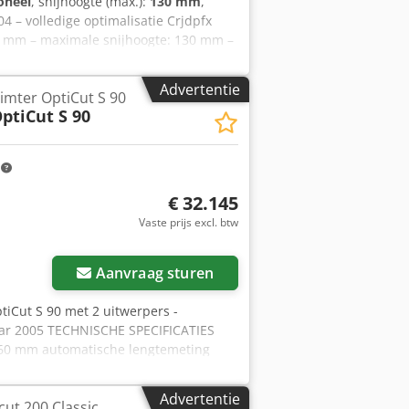
oneel
, snijhoogte (max.):
130 mm
,
04 – volledige optimalisatie Crjdpfx
 mm – maximale snijhoogte: 130 mm –
ertafel: 2000 mm – zaagblad diameter:
afmetingen te programmeren –
Advertentie
imter OptiCut S 90
portafmetingen (L/B/H): 700 / 240 /
ptiCut S 90
m
€ 32.145
Vaste prijs excl. btw
Aanvraag sturen
tiCut S 90 met 2 uitwerpers -
jaar 2005 TECHNISCHE SPECIFICATIES
60 mm automatische lengtemeting
en bladmotor 7. 5 kW pneumatische zij-
gssysteem ontvangsttransportband
Advertentie
ut 200 Classic
eren van onderdelen