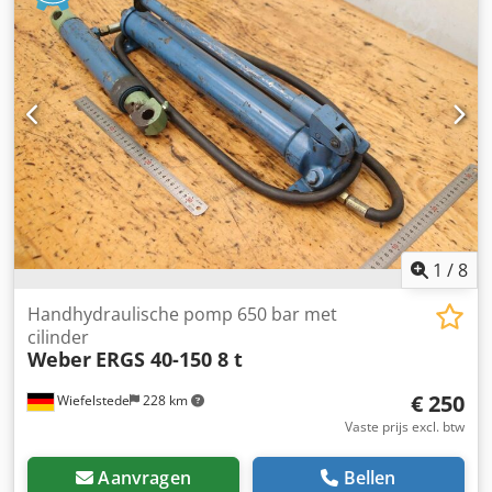
1
/
8
Handhydraulische pomp 650 bar met
cilinder
Weber
ERGS 40-150 8 t
€ 250
Wiefelstede
228 km
Vaste prijs excl. btw
Aanvragen
Bellen