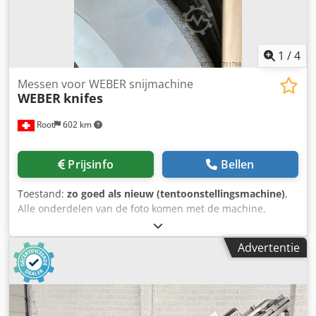
financieringsmogelijkheid voor uw project." komplett-
konzept.leasingo.de Meer artikelen - nieuw en gebruikt -
vindt u in onze webshop! Internationale verzendkosten op
aanvraag!
1
/
4
Messen voor WEBER snijmachine
WEBER
knifes
Root
602 km
Prijsinfo
Bellen
Toestand:
zo goed als nieuw (tentoonstellingsmachine)
,
Alle onderdelen van de foto komen met de machine.
Dwsdpfx Aegrafkeatja
Advertentie