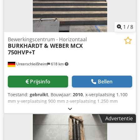
meer informatie. • B-as (NC-draaitafel): 360° traploos •
Standaard gereedschapsopstelling: configuratie met hoog
koppel voor grootschalig frezen • Aanvullende
opmerkingen: • In 2008 achteraf ingebouwd Technical
1
/
8
Specification Taper Size BT 50 Dwodpfozg Il Eex Aatja
Bewerkingscentrum - Horizontaal
BURKHARDT & WEBER
MCX
750HVP+T
Unterschleißheim
618 km
Prijsinfo
Bellen
Toestand:
gebruikt
, Bouwjaar:
2010
, x-verplaatsing 1.100
mm y-verplaatsing 900 mm z-verplaatsing 1.250 mm
Besturing SIN 840 D Spiltoerental overbrengingsbereik 1:
20 - 1.333 omw/min toerental overbrengingsbereik 2: 1.333
Advertentie
- 8.000 omw/min Aandrijfsvermogen bij 40% / 100%
inschakelduur: 50 / 37 kW Gereedschaphouder SK50 B-as
360 x 0,001° Tafelsnelheid traploos 1 - 500 omw/min