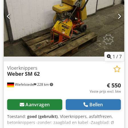
1
/
7
Vloerknippers
Weber
SM 62
€ 550
Wiefelstede
228 km
Vaste prijs excl. btw
Aanvragen
Bellen
Toestand:
goed (gebruikt)
, Vloerknippers, asfaltfrezen,
betonknippers -zonder: zaagblad en kabel -Zaagblad: Ø