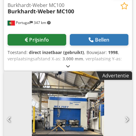
Burkhardt-Weber MC100
Burkhardt-Weber
MC100
Portugal
347 km
Prijsinfo
Bellen
Toestand:
direct inzetbaar (gebruikt)
, Bouwjaar:
1998
,
verplaatsingsafstand X-as:
3.000 mm
, verplaatsing Y-as:
2.500 mm
, verplaatsingsafstand Z-as:
1.500 mm
,
tafelbelasting:
20.000 kg
, spilsnelheid (max.):
3.500 rpm
,
Advertentie
aantal assen:
3
, Deze 4-assige Burkhardt-Weber MC100 is
in 1998 geproduceerd. De machine heeft een werkbereik
met een X-asverplaatsing van 3.000 mm, een Y-
asverplaatsing van 2.500 mm en een Z-asverplaatsing van
1.500 mm. De machine heeft een maximaal
tafelbelastingsvermogen van 20.000 kg en een
spiltoerental van 3.500 tpm. Als u op zoek bent naar
hoogwaardige freesmogelijkheden, overweeg dan het
horizontale bewerkingscentrum Burkhardt-Weber MC100
dat wij te koop aanbieden. Neem contact met ons op voor