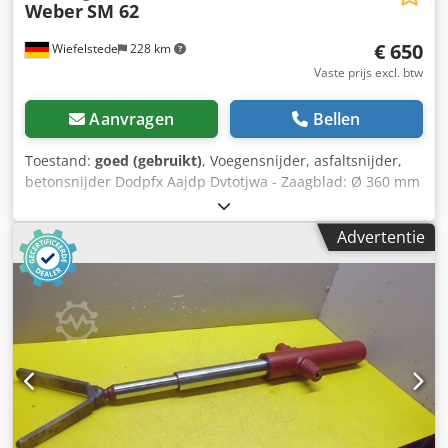
Weber
SM 62
€ 650
Wiefelstede
228 km
Vaste prijs excl. btw
Aanvragen
Bellen
Toestand:
goed (gebruikt)
, Voegensnijder, asfaltsnijder,
betonsnijder Dodpfx Aajdp Dvtotjwa - Zaagblad: Ø 360 mm
- Zaagdiepte: 120 mm - Motor: Robin EH25D 8 pk -
Afmetingen: 1200/500/H950 mm - Gewicht: 100 kg
Advertentie