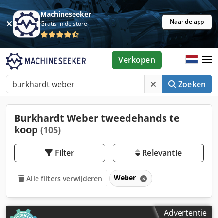
Machineseeker
Naar de app
Gratis in de store
Verkopen
Zoeken
Burkhardt Weber tweedehands te
koop
(105)
Filter
Relevantie
Weber
Alle filters verwijderen
Advertentie