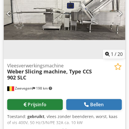
1
/
20
Vleesverwerkingsmachine
Weber
Slicing machine, Type CCS
902 SLC
Zwevegem
198 km
Prijsinfo
Bellen
Toestand:
gebruikt
, vlees zonder beenderen, worst, kaas
of vis 400V, 50 Hz/3/N/PE 32A ca. 10 kW
persluchtaansluitwaarden: min. druk 4 bar snijsysteem