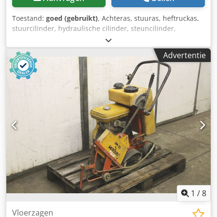
Toestand:
goed (gebruikt)
, Achteras, stuuras, heftruckas,
stuurcilinder, hydraulische cilinder, steuncilinder,
hydraulische ram, drukram, kantelcilinder, hefcilinder,
spoorstangcilinder, kantelcilinder Dwodpfx Aajv Tahistoa -
Advertentie
Fabrikant: Weber Hydraulik, hydraulische cilinder
kantelcilinder slag 110 mm -Type: Clark 4334896 -
Zuigerstang: Ø 35 mm / M30 -Afmetingen: Ø 88 x 420 mm -
Gewicht: 8,7 kg
1
/
8
Vloerzagen