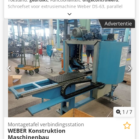
Schroefset voor extrusiemachine Weber DS-63, parallel
Fabrikant: Hans Weber Maschinenfabrik GmbH Type: DS 63
Bouwjaar: onbekend Serienummer: 063.008271.r.1004
Advertentie
Schroefdiameter: 2 x 63 mm Schroeflengte: 17 x D Staat:
gebruikt Djdpfx Aozrt Enoatswa
1
/
7
Montagetafel verbindingsstation
WEBER Konstruktion
Maschinenbau