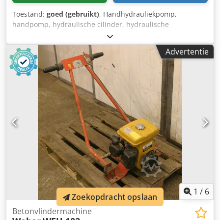
Toestand:
goed (gebruikt)
, Handhydrauliekpomp,
handpomp, hydraulische cilinder, hydraulische
handpomp, hogedrukpomp, hogedruk-handpomp,
hydraulische handpomp, hydrauliekpomp, hydraulische
Advertentie
hefinstallatie -Fabrikant: Weber, handhydrauliekpomp met
cilinder -Pomp: type ERGS 40-150 -Drukbereik: max. 650
bar -Cilinder: slag 155 mm -Heftkracht: 8 t Dwodpfxow
Dbkrs Aatja -Opname: Ø 20 mm -Aantal: 2 sets beschikbaar
-Prijs: per set -Afmetingen: 740/220/H140 mm -Gewicht:
11,1 kg/st.
1
/
6
Zoekopdracht opslaan
Betonvlindermachine