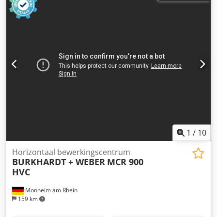
1
/
10
Horizontaal bewerkingscentrum
BURKHARDT + WEBER
MCR 900
HVC
Monheim am Rhein
159 km