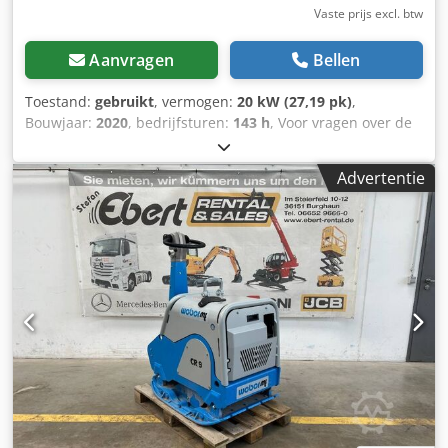
krachtoverbrening van de aandrijving: tandriemen
Vaste prijs excl. btw
motortype: asynchroonmotoren of servoaandrijvingen
Aanvragen
Bellen
Toestand:
gebruikt
, vermogen:
20 kW (27,19 pk)
,
Bouwjaar:
2020
, bedrijfsturen:
143 h
, Voor vragen over de
aanbouwapparatuur kunt u contact opnemen met de heer
Herden (telefoonnummer: ...). Weber TRC 86 - grondwals -
Advertentie
bouwjaar: 2020 - met draadloze afstandsbediening - 143
bedrijfsuren Prijs: 14.890,00 € netto / 17.719,10 € bruto
Dwsdoznrwhopfx Aatja Operationeel gewicht volgens
CECE: 1.390 kg Bandenbreedte: 854 mm
Verdichtingskracht: 75 kN Frequentie: 32 Hz Amplitude:
1,70 mm Gemiddelde statische lijndruk CECE: 9,80 kg/cm
Bodemafhankelijke hellingscapaciteit: 50%
Werk-/snelgang: m/min, bodemafhankelijk Aandrijving:
hydrostatisch, vier banden Motorfabrikant/type:
Lombardini LDW 1003 Motortype: 3-cilinder diesel,
watergekoeld Motorvermogen, max.: 19,5 kW / 26,7 pk
Motorvermogen bij bedrijfsomwentalsnelheid: 15,6 kW /
21,3 pk bij 2600 tpm Het apparaat is voorzien van een