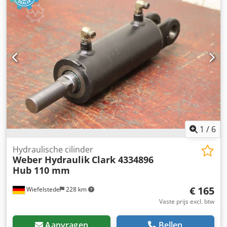
-Gewicht totaal: 454 kg
1
/
6
Hydraulische cilinder
Weber Hydraulik
Clark 4334896
Hub 110 mm
€ 165
Wiefelstede
228 km
Vaste prijs excl. btw
Aanvragen
Bellen