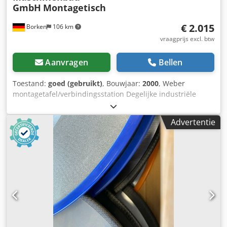
GmbH
Montagetisch
€ 2.015
Borken
106 km
vraagprijs excl. btw
Aanvragen
Bellen
Toestand:
goed (gebruikt)
, Bouwjaar:
2000
, Weber
montagetafel/verbindingsstation Degelijke industriële
montagetafel/verbindingsstation van de kwaliteitsfabrikant
WEBER Konstruktion Maschinenbau GmbH. De machine
Advertentie
kenmerkt zich door een extreem robuust mechanisch
ontwerp en is ideaal voor productiebedrijven,
werkplaatsen of als perfecte basis voor een
moderniseringsproject. Technische gegevens (volgens het
typeplaatje): Fabrikant: WEBER Konstruktion
Maschinenbau GmbH (Aschaffenburg) Dwedozni Rxepfx
Aatsa Type: Montagetafel Machinenummer: BA 659 00
Bouwjaar: 08/2000 Elektrische aansluiting: 380 V (CEE-
stekker beschikbaar) Pneumatische aansluiting: 6 bar
"Alles uit één hand: Wij bieden u graag een passende