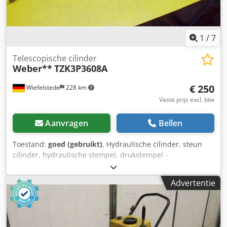
1
/
7
Telescopische cilinder
Weber**
TZK3P3608A
€ 250
Wiefelstede
228 km
Vaste prijs excl. btw
Aanvragen
Bellen
Toestand:
goed (gebruikt)
, Hydraulische cilinder, steun
cilinder, hydraulische stempel, drukstempel -
Enkelwerkende cilinder - Cilinder: Ø 100 mm -
Plunjerstang: Ø 48 / Ø 36 mm - Buis buitendiameter: mm -
Advertentie
Slag: 500 mm - Totale lengte ingeschoven: 570 mm - Ideaal
voor de bouw van een hydraulische pers - Aantal: 8 stuks
beschikbaar - Prijs: per stuk - Gewicht: 10,5 kg/stuk
Dwsdpfob A I Hiex Aatoa