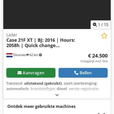
1
/
15
Lader
Case
21F XT | BJ: 2016 | Hours:
2058h | Quick change...
€ 24.500
Deventer
62 km
vraagprijs excl. btw
Aanvragen
Bellen
Toestand:
uitstekend (gebruikt)
, soort overbrenging:
automatisch
, brandstoftype:
diesel
, eerste registratie:
06/2016
, Bouwjaar:
2016
, bedrijfsturen:
2.058 h
, Uitrusting:
cabine
, = Verdere opties en accessoires = - Afgesloten
cabine - Radio/cd-speler = Opmerkingen = CASE 21F XT
Ontdek meer gebruikte machines
wiellader, bouwjaar 2016, met slechts 2.058 draaiuren.