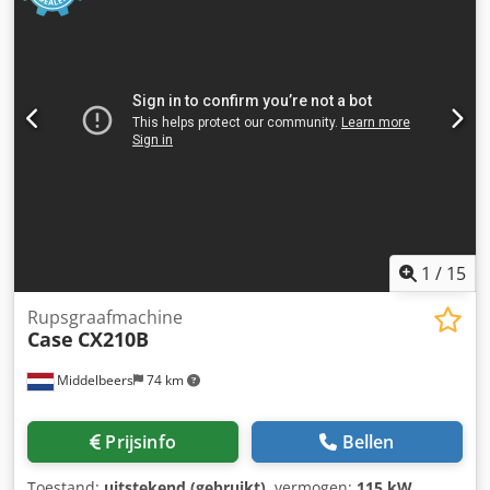
1
/
15
Rupsgraafmachine
Case
CX210B
Middelbeers
74 km
Prijsinfo
Bellen
Toestand:
uitstekend (gebruikt)
, vermogen:
115 kW