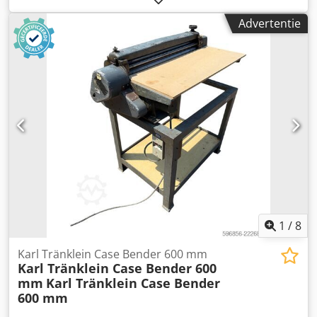
Motorvermogen 77 kW Csdpfx Ahoy Rm H Esuerf *
Advertentie
Roadliner * hydraulische snelwissel * airconditioning
1
/
8
Karl Tränklein Case Bender 600 mm
Karl Tränklein Case Bender 600
mm
Karl Tränklein Case Bender
600 mm