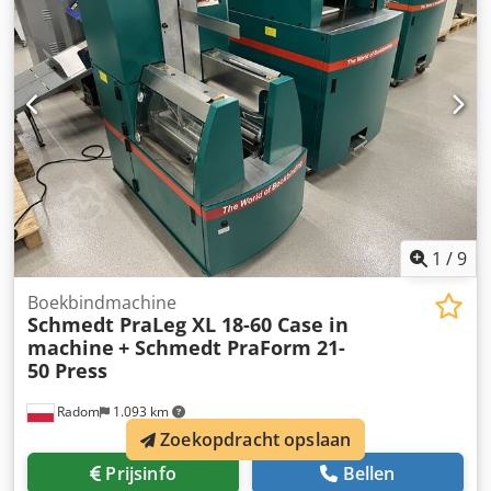
1
/
9
Boekbindmachine
Schmedt PraLeg XL 18-60 Case in
machine
+ Schmedt PraForm 21-
50 Press
Radom
1.093 km
Zoekopdracht opslaan
Prijsinfo
Bellen