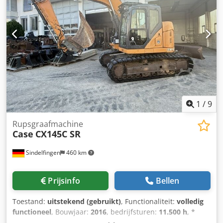
1
/
9
Rupsgraafmachine
Case
CX145C SR
Sindelfingen
460 km
Prijsinfo
Bellen
Toestand:
uitstekend (gebruikt)
, Functionaliteit:
volledig
functioneel
, Bouwjaar:
2016
, bedrijfsturen:
11.500 h
, *
11.500 bedrijfsuren * Bedrijfsgewicht 15.700 kg *