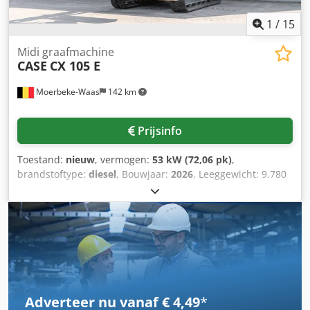
Optische staat: zeer goed Serienummer:
FNH121ESNCHP00140 Neem contact op met Gerrit
1
/
15
Haverhoek voor meer informatie.
Midi graafmachine
CASE
CX 105 E
Moerbeke-Waas
142 km
Prijsinfo
Toestand:
nieuw
, vermogen:
53 kW (72,06 pk)
,
brandstoftype:
diesel
, Bouwjaar:
2026
, Leeggewicht: 9.780
kg Neem contact op met KEY-TEC Sales voor meer
informatie. Credpfozrrw Ajx Ahuof
Adverteer nu vanaf € 4,49
*