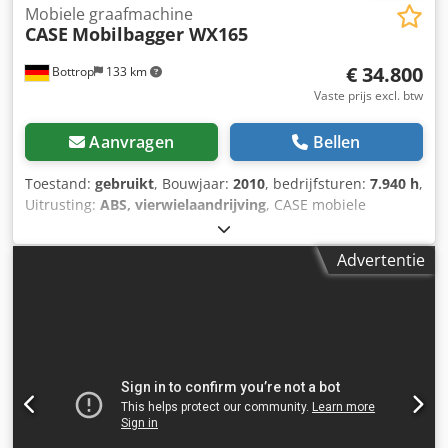
Mobiele graafmachine
CASE
Mobilbagger WX165
€ 34.800
Bottrop
133 km
Vaste prijs excl. btw
Aanvragen
Bellen
Toestand:
gebruikt
, Bouwjaar:
2010
, bedrijfsturen:
7.940 h
,
Uitrusting:
ABS, vierwielaandrijving
, CASE mobiele
graafmachine Type: WX165 (hydraulische graafmachine)
Typegoedkeuringsnummer: N211 Motorfabrikant: Case
Advertentie
Motorvermogen: 105 kW Bedrijfstijden: 7940 uur
Toelaatbaar totaalgewicht: 18000 kg Transportlengte: 8,19
m Transportbreedte: 1,91 m Transporthoogte: 2,89 m
Kleur: geel - Bediening met joystick Cjdpozripcjfx Ahuorf -
Egaliseerblad - Camera Wij ondersteunen u graag ook op
het gebied van financiering/leasing, in samenwerking met
onze partners. Alle gegevens onder voorbehoud. Fouten en
tussenverkoop voorbehouden.