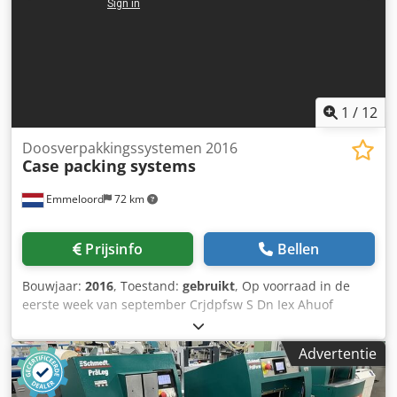
1
/
12
Doosverpakkingssystemen 2016
Case packing systems
Emmeloord
72 km
Prijsinfo
Bellen
Bouwjaar:
2016
, Toestand:
gebruikt
, Op voorraad in de
eerste week van september Crjdpfsw S Dn Iex Ahuof
Advertentie