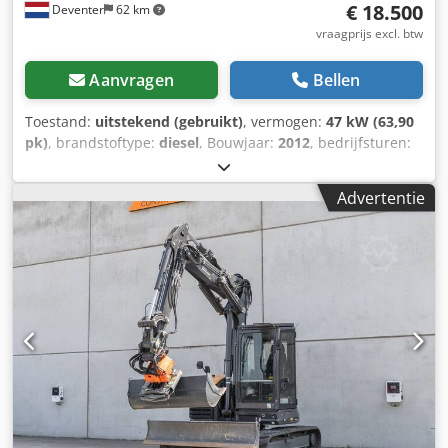
€ 18.500
Deventer
62 km
vraagprijs excl. btw
Aanvragen
Bellen
Toestand:
uitstekend (gebruikt)
, vermogen:
47 kW (63,90
pk)
, brandstoftype:
diesel
, Bouwjaar:
2012
, bedrijfsturen:
1.060 h
, = Overige opties en accessoires = - Bediening met
2 pedalen - Afgesloten cabine = Opmerkingen = CASE 121E
Advertentie
Serie 3 – bouwjaar 2012 – 1.060 bedrijfsuren CASE 121E
Serie 3 wiellader, bouwjaar 2012. De machine verkeert in
goede staat en heeft slechts 1.060 bedrijfsuren. De
machine verkeert zowel technisch als optisch in goede
staat. Hij is geschikt voor diverse toepassingen en is direct
inzetbaar. Kenmerken: * Bouwjaar: 2012 Csdpfx Aezrd
Uaehusrf * Slechts 1.060 bedrijfsuren * Goede technische
en optische staat * Direct inzetbaar Neem contact met ons
op voor meer informatie of om een bezichtiging in te
plannen. = Overige informatie = Bouwjaar: 2012
Leeggewicht: 5.800 kg Laadvermogen: 1.540 kg Maximaal
toelaatbaar gewicht: 7.340 kg Technische staat: zeer goed