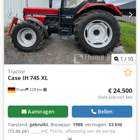
Credpezp Rm Rofx Ahusf Onderstel in goede staat, circa
70% over Bodemplaten 600 mm breed Isuzu motor met
202 kW CE-keuring Transportafmetingen: 10,8 x 3 x 3,40 m
Bedrijfsgewicht: 35,5 ton.
1
/
10
Tractor
Case IH
745 XL
€ 24.500
Prüm
228 km
Vaste prijs excl. btw
Aanvragen
Bellen
Toestand:
gebruikt
, Bouwjaar:
1988
, vermogen:
53 kW
(72,06 pk)
, _____IHC 754 XL, afkomstig van de eerste
eigenaar, in uitstekende staat. Credjzdmutopfx Ahujf