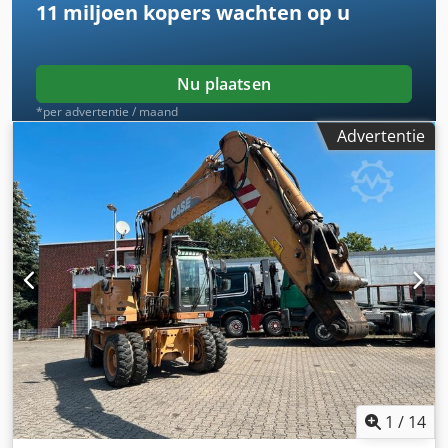
11 miljoen kopers
wachten op u
Nu plaatsen
*per advertentie / maand
Advertentie
1
/
14