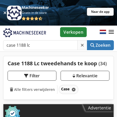
Machineseeker
Naar de app
Gratis in de store
Verkopen
Zoeken
Case 1188 Lc tweedehands te koop
(34)
Filter
Relevantie
Case
Alle filters verwijderen
Advertentie