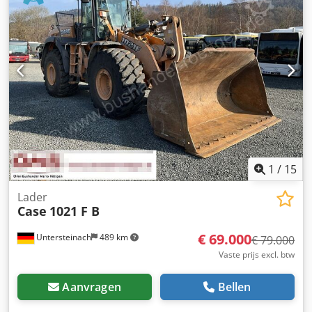
roosters - Schuifblad (hydraulisch opklapbaar) Wij
ondersteunen u graag ook op het gebied van
financiering/leasing met onze partners. Alle gegevens
zonder garantie. Wijzigingen en tussentijdse verkoop
voorbehouden.
1
/
15
Lader
Case
1021 F B
€ 69.000
Untersteinach
489 km
€ 79.000
Vaste prijs excl. btw
Aanvragen
Bellen