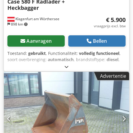
Case 580 F Radlader +
Heckbagger
€ 5.900
Klagenfurt am Wörthersee
898 km
vraagprijs excl. btw
Aanvragen
Bellen
Toestand:
gebruikt
, Functionaliteit:
volledig functioneel
,
soort overbrenging:
automatisch
, brandstoftype:
diesel
,
bedrijfsklaar gewicht:
7.500 kg
, asconfiguratie:
4x2
, eerste
registratie:
10/1977
, Bouwjaar:
1977
, Uitrusting:
Advertentie
hydraulica
, Technisch in orde Credpfx Aet S Idrohuof