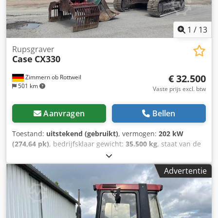
1
/
13
Rupsgraver
Case
CX330
€ 32.500
Zimmern ob Rottweil
501 km
Vaste prijs excl. btw
Aanvragen
Bellen
Toestand:
uitstekend (gebruikt)
, vermogen:
202 kW
(274,64 pk)
, bedrijfsklaar gewicht:
35.500 kg
, staat van de
ketting:
70 %
, Bouwjaar:
2006
, bedrijfsturen:
9.139 h
,
Uitrusting:
airconditioning
, CASE CX330 Bouwjaar: 2006
Advertentie
Bedrijfstijden: 9.139 uur Gesloten cabine Airconditioning
Radio Centrale smering Standaard giek Steel: 3,30 m
Volledige hydraulische leidingen (voor hamer, grijper,
schaar) Snelwisselsysteem OQ80 1x bak – 800 mm breed
1x grijper – functioneert, maar heeft reparatie nodig