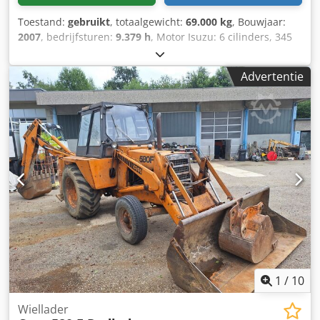
Toestand:
gebruikt
, totaalgewicht:
69.000 kg
, Bouwjaar:
2007
, bedrijfsturen:
9.379 h
, Motor Isuzu: 6 cilinders, 345
kW – AH-6WG1X – EPA en CE Giek 6,58 m Stel 3 m
Bodemplaten 650 mm Alle hydrauliekslangen
Advertentie
(hamer/grijper en rotatie) Hydraulische snelwissel: OIL
Quick OQ90 of Lehnhoff HS80 Dieplepel – 4,55 m³ SAE
Crodpfxoul U H To Ahuef Transportgewicht 69 ton
Transportbreedte 3,93 m Werkbreedte (4,14 m met
opstappen) Transporthoogte 4,37 m Machine is in onze
werkplaats gereviseerd en gerepareerd Rapport op
aanvraag Grote onderhoudsbeurt uitgevoerd: alle oliën en
filters, inclusief 650 liter hydrauliekolie CASE Duitsland
maart 2026: De motor heeft 6 nieuwe injectoren (factuur
op aanvraag)
1
/
10
Wiellader