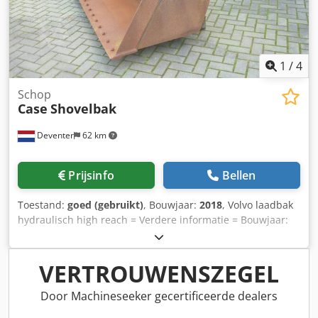
1
/
4
Schop
Case
Shovelbak
Deventer
62 km
Prijsinfo
Bellen
Toestand:
goed (gebruikt)
, Bouwjaar:
2018
, Volvo laadbak
hydraulisch high reach = Verdere informatie = Bouwjaar:
2018 Toepasselijk voor: Bouwmachines Snelwisselsysteem:
Ja Crsdpfx Aowwtg Sehusf Technische staat: goed Optische
staat: goed Neem contact op met Gerrit Haverhoek voor
VERTROUWENSZEGEL
meer informatie.
Door Machineseeker gecertificeerde dealers