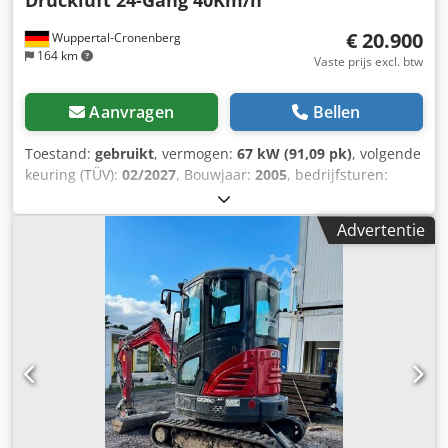
Druckluft 24-Gang 40Km/h
€ 20.900
Wuppertal-Cronenberg
164 km
Vaste prijs excl. btw
Aanvragen
Bellen
Toestand:
gebruikt
, vermogen:
67 kW (91,09 pk)
, volgende
keuring (TÜV):
02/2027
, Bouwjaar:
2005
, bedrijfsturen:
9.560 h
, Uitrusting:
airconditioning, cabine,
vierwielaandrijving
, Duitse trekker, tot voor kort in gebruik.
Advertentie
2e eigenaar, beide keren in handen van een
overheidsparkbeheer van 2005 tot 2017 en van 2017 tot
2026. Vierwielaandrijving. 4-cilinder turbodieselmotor met
4485 cc en 91 pk. Ruime 24-versnellings Hi-LO-transmissie,
4 versnellingen in 3 groepen, 2 powershift-trappen en
omkeerbare powershift-transmissie. 40 km/u.
Luchtreminstallatie. Comfortcabine met luchtgeveerde
bestuurdersstoel en airconditioning. Achteraftakas met 3
toerentallen (540/750/1000 tpm). Hefinrichting CAT II met
snelkoppelingen en extra hefcilinders (5060 kg). Snel in
hoogte verstelbare trekhaak. 2 mechanische regelventielen