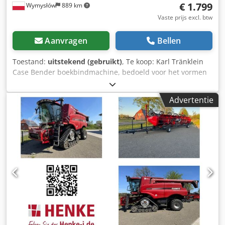
€ 1.799
Wymysłów
889 km
Vaste prijs excl. btw
Aanvragen
Bellen
Toestand:
uitstekend (gebruikt)
, Te koop: Karl Tränklein
Case Bender boekbindmachine, bedoeld voor het vormen
en buigen van ruggen van harde boekomslagen. Het
apparaat geeft omslagen de juiste radius, waardoor deze
Advertentie
perfect aansluiten op het boekblok. De machine is
uitgerust met verstelbare rollen waarmee deze kan
worden aangepast aan verschillende omslagdiktes. De
robuuste gietijzeren constructie zorgt voor hoge precisie
en jarenlang gebruik. Technische gegevens: Fabrikant: Karl
Tränklein Type: Case Bender / rugvormmachine
Werkbreedte: ca. 600 mm Instelbare roldraad Stabiele
gietijzeren constructie Elektrische aandrijving Werktafel
Staat: gebruikt Toepassingen: Credjziwnbopfx Ahuof
productie van hardcover boeken, boekbinderijen,
drukkerijen, grafische bedrijven, productie van albums,
catalogi en omslagen.