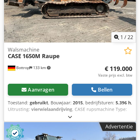
2 x HPP Hogedrukcapaciteit: 122 l/min - 130 bar
Vacuümpomp: Samson Afstandsbediening: ?
1
/
22
Walsmachine
CASE
1650M Raupe
€ 119.000
Bottrop
133 km
Vaste prijs excl. btw
Aanvragen
Bellen
Toestand:
gebruikt
, Bouwjaar:
2015
, bedrijfsturen:
5.396 h
,
Uitrusting:
vierwielaandrijving
, CASE rupsmachine Type:
1650M Leeggewicht: 19.200 kg Vermogen: 122 kW
Bedrijfsuren: 5.396 Uitrusting: Cjdjzhyrmepfx Ahuorf -
Advertentie
Stoelverwarming - Airconditioning - Radio - Achterop
ripper met 3 tanden - Voorste cabinebeschermingen en