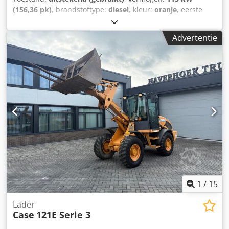
(156,36 pk)
, brandstoftype:
diesel
, kleur:
oranje
, eerste
registratie:
07/2013
, Bouwjaar:
2012
, bedrijfsturen:
15.109
h
, Algemene informatie Bouwjaar: 2012 Serienummer:
Advertentie
DCH210R5NCEAH2500 Technische informatie Crjdpfxoy En
Nds Ahuef Aantal cilinders: 4 Leeggewicht: 22.600 kg
Functioneel Werkbreedte: 300 cm CE-markering: ja Staat
Technische staat: zeer goed Optische staat: zeer goed
Financiële informatie Prijs: op aanvraag Garantie Garantie:
Van eerste eigenaar, volledig dealeronderhouden, direct
inzetbaar! - 80% rupsloopwerk - Inclusief 3 bakken: 1300
mm, 450 mm en 2000 mm slotenbak - Optioneel met
TOPCON 3D-systeem uit 2021
1
/
15
Lader
Case
121E Serie 3