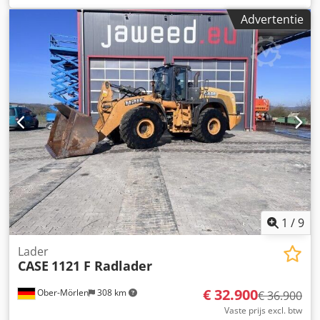
Bedrijfstijden: ca. 8.600 uur. Bouwjaar: 1988. Voorste
Advertentie
hefinrichting. Voorste aftakas. 30 km/u versnellingsbak.
Prijs: € 24.500,00 (exclusief BTW). Locatie: null
1
/
9
Lader
CASE
1121 F Radlader
€ 32.900
Ober-Mörlen
308 km
€ 36.900
Vaste prijs excl. btw