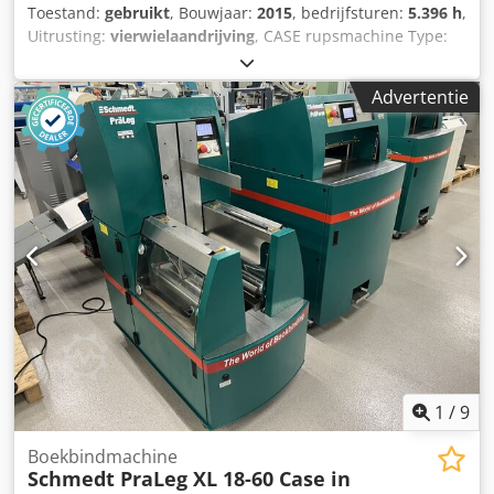
Toestand:
gebruikt
, Bouwjaar:
2015
, bedrijfsturen:
5.396 h
,
Uitrusting:
vierwielaandrijving
, CASE rupsmachine Type:
1650M Leeggewicht: 19.200 kg Vermogen: 122 kW
Bedrijfsuren: 5.396 Uitrusting: Dsdpezhyrmsfx Ahaskr -
Advertentie
Stoelverwarming - Airconditioning - Radio - Achterop
ripper met 3 tanden - Voorste cabinebeschermingen en
roosters - Schuifblad (hydraulisch opklapbaar) Wij
ondersteunen u graag ook op het gebied van
financiering/leasing met onze partners. Alle gegevens
zonder garantie. Wijzigingen en tussentijdse verkoop
voorbehouden.
1
/
9
Boekbindmachine
Schmedt PraLeg XL 18-60 Case in