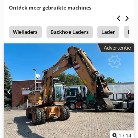
Ontdek meer gebruikte machines
e
Wielladers
Backhoe Laders
Lader
Bac
Advertentie
1
/
14