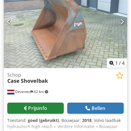
1
/
4
Schop
Case
Shovelbak
Deventer
62 km
Prijsinfo
Bellen
Toestand:
goed (gebruikt)
, Bouwjaar:
2018
, Volvo laadbak
hydraulisch high reach = Verdere informatie = Bouwjaar: