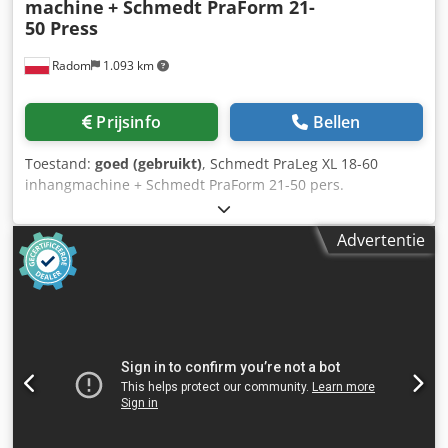
machine
+ Schmedt PraForm 21-
50 Press
Radom
1.093 km
Prijsinfo
Bellen
Toestand:
goed (gebruikt)
, Schmedt PraLeg XL 18-60
inhangmachine + Schmedt PraForm 21-50 pers.
Geproduceerd in 2022. Schmedt PraLeg XL 18-60
inhangmachine voor boeken Dkodpfx Ahszdazbsaor De
Advertentie
machine verkeert in goede staat en is direct inzetbaar.
Geschikt voor het inhangen van een boekblok in een
voorbereide hardcover. Voorzien van twee lijmeenheden,
met traploze lijmdikte-instelling. Formaat: Blokhoogte: 80 –
450 mm Blokbreedte: 110 – 450 mm Blokdikte: 2 – 80 mm
Capaciteit: ca. 200 – 300 stuks/uur Stroomvoorziening:
230V Gewicht: 300 kg Gemaakt in Duitsland. Schmedt
PraForm 21-50 boekpers Boekpers met groefsnijder.
Geproduceerd door Schmedt, Duitsland. De machine is in
zeer goede staat en direct klaar voor productie. Technische