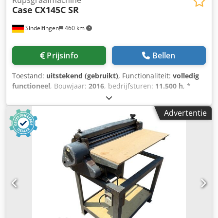
Rupsgraafmachine
Case
CX145C SR
Sindelfingen
460 km
Prijsinfo
Bellen
Toestand:
uitstekend (gebruikt)
, Functionaliteit:
volledig
functioneel
, Bouwjaar:
2016
, bedrijfsturen:
11.500 h
, *
11.500 bedrijfsuren * Bedrijfsgewicht 15.700 kg *
Motorvermogen 77 kW * Roadliner * hydraulische
Advertentie
snelwissel Dsdey Rm H Eopfx Ahaokr * airconditioning