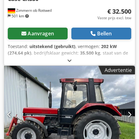
€ 32.500
Zimmern ob Rottweil
501 km
Vaste prijs excl. btw
Aanvragen
Bellen
Toestand:
uitstekend (gebruikt)
, vermogen:
202 kW
(274,64 pk)
, bedrijfsklaar gewicht:
35.500 kg
, staat van de
ketting:
70 %
, Bouwjaar:
2006
, bedrijfsturen:
9.139 h
,
Uitrusting:
airconditioning
, CASE CX330 Bouwjaar: 2006
Advertentie
Bedrijfstijden: 9.139 uur Gesloten cabine Airconditioning
Radio Centrale smering Dkjdpfx Aezp Rm Rshaer
Standaard giek Steel: 3,30 m Volledige hydraulische
leidingen (voor hamer, grijper, schaar) Snelwisselsysteem
OQ80 1x bak – 800 mm breed 1x grijper – functioneert,
maar heeft reparatie nodig Onderstel in goede staat, circa
70% over Bodemplaten 600 mm breed Isuzu motor met
202 kW CE-keuring Transportafmetingen: 10,8 x 3 x 3,40 m
Bedrijfsgewicht: 35,5 ton.