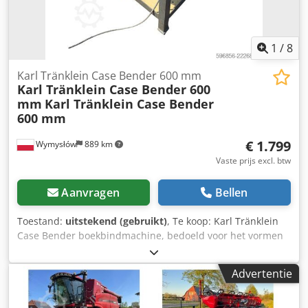
1
/
8
Karl Tränklein Case Bender 600 mm
Karl Tränklein Case Bender 600
mm
Karl Tränklein Case Bender
600 mm
€ 1.799
Wymysłów
889 km
Vaste prijs excl. btw
Aanvragen
Bellen
Toestand:
uitstekend (gebruikt)
, Te koop: Karl Tränklein
Case Bender boekbindmachine, bedoeld voor het vormen
en buigen van ruggen van harde boekomslagen. Het
apparaat geeft omslagen de juiste radius, waardoor deze
Advertentie
perfect aansluiten op het boekblok. Dodjziwnbspfx Ahaekr
De machine is uitgerust met verstelbare rollen waarmee
deze kan worden aangepast aan verschillende