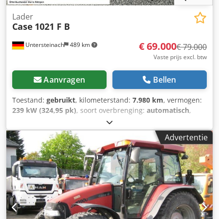
Lader
Case
1021 F B
€ 69.000
Untersteinach
489 km
€ 79.000
Vaste prijs excl. btw
Aanvragen
Bellen
Toestand:
gebruikt
, kilometerstand:
7.980 km
, vermogen:
239 kW (324,95 pk)
, soort overbrenging:
automatisch
,
brandstoftype:
diesel
, kleur:
geel
, eerste registratie:
01/2013
, Bouwjaar:
2013
, Uitrusting:
airconditioning
, =
Advertentie
Verdere opties en accessoires = - Airconditioning - Radio -
Stuurbekrachtiging - Zonneklep Dsdjy Hu U Aopfx Ahaskr =
Opmerkingen = +++Gewicht: 24.000 kg Km/h+++ +++4x4+++
+++Banden 26,5xR25 90%+++ +++Werklampen+++
+++Trillingsdemper+++ +++Differentieelslot vooras+++
+++Schop 3,6 m³+++ +++Weegschaal+++ - Algemeen: -
Motor: Case - Transmissie: Automaat - Totaal aantal
zitplaatsen: 1 - Veiligheid: - Achteruitrijcamera -