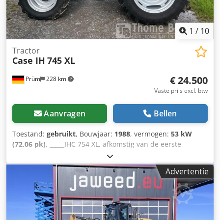
1
/
10
Tractor
Case IH
745 XL
€ 24.500
Prüm
228 km
Vaste prijs excl. btw
Aanvragen
Bellen
Toestand:
gebruikt
, Bouwjaar:
1988
, vermogen:
53 kW
(72,06 pk)
, _____IHC 754 XL, afkomstig van de eerste
eigenaar, in uitstekende staat. Bedrijfstijden: ca. 8.600 uur.
Bouwjaar: 1988. Voorste hefinrichting. Voorste aftakas. 30
Advertentie
km/u versnellingsbak. Prijs: € 24.500,00 (exclusief BTW).
Dodpfx Aezdmutohaekr Locatie: null