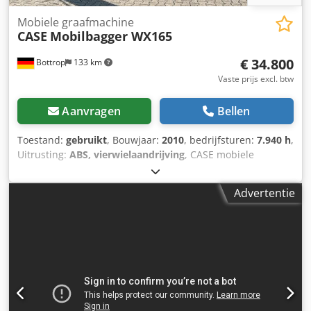
Mobiele graafmachine
CASE
Mobilbagger WX165
€ 34.800
Bottrop
133 km
Vaste prijs excl. btw
Aanvragen
Bellen
Toestand:
gebruikt
, Bouwjaar:
2010
, bedrijfsturen:
7.940 h
,
Uitrusting:
ABS, vierwielaandrijving
, CASE mobiele
graafmachine Type: WX165 (hydraulische graafmachine)
Typegoedkeuringsnummer: N211 Motorfabrikant: Case
Advertentie
Motorvermogen: 105 kW Bedrijfstijden: 7940 uur
Toelaatbaar totaalgewicht: 18000 kg Transportlengte: 8,19
m Transportbreedte: 1,91 m Transporthoogte: 2,89 m
Kleur: geel - Bediening met joystick - Egaliseerblad -
Camera Djdpfjzripcex Ahaekr Wij ondersteunen u graag
ook op het gebied van financiering/leasing, in
samenwerking met onze partners. Alle gegevens onder
voorbehoud. Fouten en tussenverkoop voorbehouden.