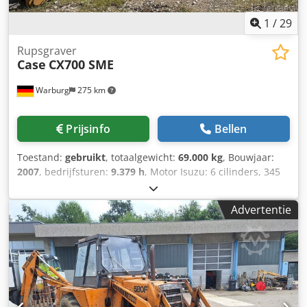
1
/
29
Rupsgraver
Case
CX700 SME
Warburg
275 km
Prijsinfo
Bellen
Toestand:
gebruikt
, totaalgewicht:
69.000 kg
, Bouwjaar:
2007
, bedrijfsturen:
9.379 h
, Motor Isuzu: 6 cilinders, 345
kW – AH-6WG1X – EPA en CE Giek 6,58 m Stel 3 m
Bodemplaten 650 mm Alle hydrauliekslangen
Advertentie
(hamer/grijper en rotatie) Hydraulische snelwissel: OIL
Quick OQ90 of Lehnhoff HS80 Dieplepel – 4,55 m³ SAE
Transportgewicht 69 ton Transportbreedte 3,93 m
Werkbreedte (4,14 m met opstappen) Transporthoogte 4,37
m Djdpfxjul U H Tj Ahaokr Machine is in onze werkplaats
gereviseerd en gerepareerd Rapport op aanvraag Grote
onderhoudsbeurt uitgevoerd: alle oliën en filters, inclusief