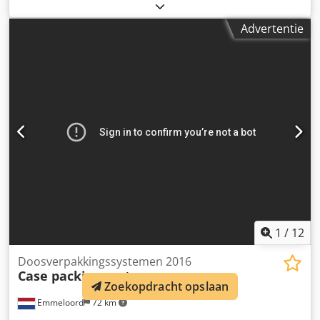
2018 Toepasselijk voor: Bouwmachines Snelwisselsysteem:
Ja Technische staat: goed Dkjdpfx Ahowwtg Sjasr Optische
Advertentie
staat: goed Neem contact op met Gerrit Haverhoek voor
meer informatie.
1
/
12
Doosverpakkingssystemen 2016
Case packing systems
Zoekopdracht opslaan
Emmeloord
72 km