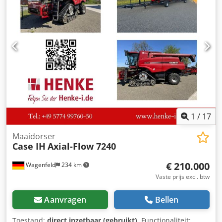
omslagdiktes. De robuuste gietijzeren constructie zorgt
voor hoge precisie en jarenlang gebruik. Technische
gegevens: Fabrikant: Karl Tränklein Type: Case Bender /
rugvormmachine Werkbreedte: ca. 600 mm Instelbare
roldraad Stabiele gietijzeren constructie Elektrische
aandrijving Werktafel Staat: gebruikt Toepassingen:
productie van hardcover boeken, boekbinderijen,
drukkerijen, grafische bedrijven, productie van albums,
catalogi en omslagen.
1
/
17
Maaidorser
Case IH
Axial-Flow 7240
€ 210.000
Wagenfeld
234 km
Vaste prijs excl. btw
Aanvragen
Bellen
Toestand:
direct inzetbaar (gebruikt)
, Functionaliteit: