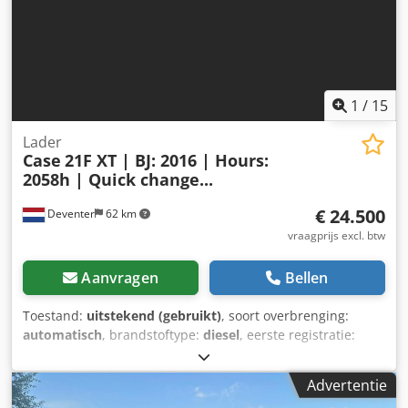
1
/
15
Lader
Case
21F XT | BJ: 2016 | Hours:
2058h | Quick change...
€ 24.500
Deventer
62 km
vraagprijs excl. btw
Aanvragen
Bellen
Toestand:
uitstekend (gebruikt)
, soort overbrenging:
automatisch
, brandstoftype:
diesel
, eerste registratie:
06/2016
, Bouwjaar:
2016
, bedrijfsturen:
2.058 h
, Uitrusting:
cabine
, = Verdere opties en accessoires = - Afgesloten
Advertentie
cabine - Radio/cd-speler = Opmerkingen = CASE 21F XT