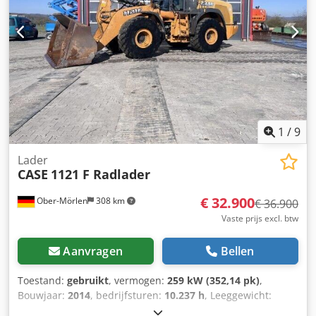
1
/
9
Lader
CASE
1121 F Radlader
€ 32.900
Ober-Mörlen
308 km
€ 36.900
Vaste prijs excl. btw
Aanvragen
Bellen
Toestand:
gebruikt
, vermogen:
259 kW (352,14 pk)
,
Bouwjaar:
2014
, bedrijfsturen:
10.237 h
, Leeggewicht:
27.024 kg Neem contact op met Emal Jaweed voor meer