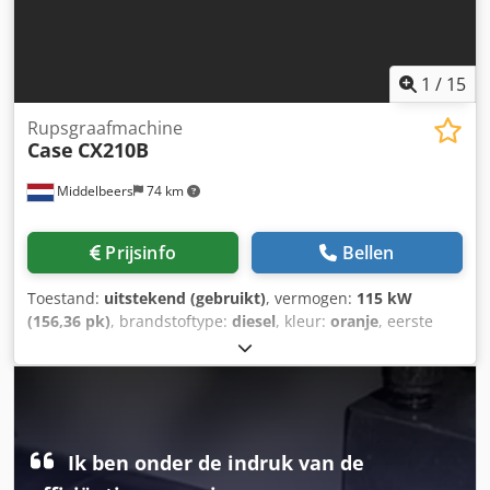
specificaties: Maximaal formaat: 420 x 520 x 100 mm
Gewicht: 220 kg Stroomvoorziening: 230V + perslucht. Prijs
geldt voor de set van beide machines.
1
/
15
Rupsgraafmachine
Case
CX210B
Middelbeers
74 km
Prijsinfo
Bellen
Toestand:
uitstekend (gebruikt)
, vermogen:
115 kW
(156,36 pk)
, brandstoftype:
diesel
, kleur:
oranje
, eerste
registratie:
07/2013
, Bouwjaar:
2012
, bedrijfsturen:
15.109
h
, Algemene informatie Bouwjaar: 2012 Serienummer:
DCH210R5NCEAH2500 Technische informatie Aantal
cilinders: 4 Dksdpfxey En Ndj Ahaor Leeggewicht: 22.600 kg
Functioneel Werkbreedte: 300 cm CE-markering: ja Staat
Technische staat: zeer goed Optische staat: zeer goed
Ik ben onder de indruk van de
Financiële informatie Prijs: op aanvraag Garantie Garantie: