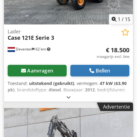
1
/
15
Lader
Case
121E Serie 3
€ 18.500
Deventer
62 km
vraagprijs excl. btw
Aanvragen
Bellen
Toestand:
uitstekend (gebruikt)
, vermogen:
47 kW (63,90
pk)
, brandstoftype:
diesel
, Bouwjaar:
2012
, bedrijfsturen:
1.060 h
, = Overige opties en accessoires = - Bediening met
2 pedalen - Afgesloten cabine = Opmerkingen = Dodezrd
Advertentie
Uaepfx Ahaokr CASE 121E Serie 3 – bouwjaar 2012 – 1.060
bedrijfsuren CASE 121E Serie 3 wiellader, bouwjaar 2012.
De machine verkeert in goede staat en heeft slechts 1.060
bedrijfsuren. De machine verkeert zowel technisch als
optisch in goede staat. Hij is geschikt voor diverse