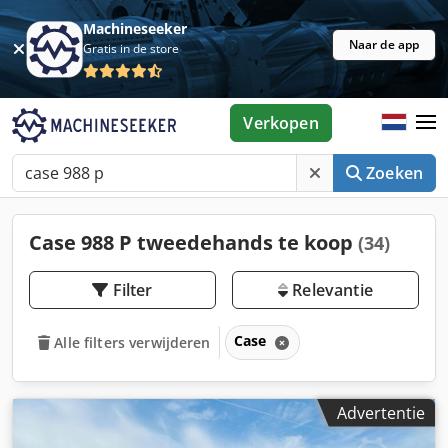
Machineseeker
Naar de app
Gratis in de store
Verkopen
Zoeken
Case 988 P tweedehands te koop
(34)
Filter
Relevantie
Case
Alle filters verwijderen
Advertentie