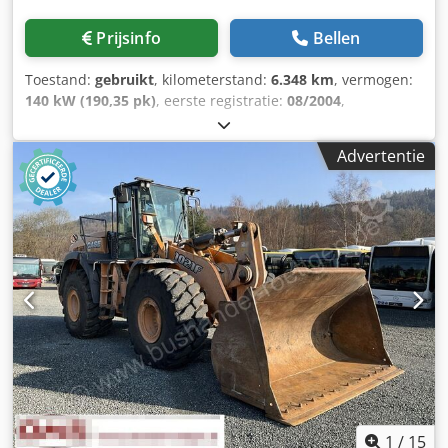
Prijsinfo
Bellen
Toestand:
gebruikt
, kilometerstand:
6.348 km
, vermogen:
140 kW (190,35 pk)
, eerste registratie:
08/2004
,
brandstoftype:
diesel
, Bouwjaar:
2004
, Fabrikant: Case
Model: MXM190 / Samson Vacuümwagen 8000 L Bouwjaar:
Advertentie
2004 Staat: Goed Serienummer: ACM231045 Ref. nr.: 8084
Reg. datum: Vermogen: 190 pk Urenstand: 6348
Versnellingsbak: Volautomatische powershift 19+6 Dkodpfx
Aeynq Dbohasr Dieseltank: 1 Tankinhoud: 400 L Radio: ?
Luchtgeveerde stoel: ? Schijfrem: Natrem Bandenmaat:
600/65R25 + 650/75R38 - 520/70R34 Profiel % over: 60%
90% - 40% Gereedschapskist: ? Hydraulisch systeem: ?
Fabrikant vat: Samson Tankinhoud: 8000 L Hogedrukpomp:
2 x HPP Hogedrukcapaciteit: 122 l/min - 130 bar
Vacuümpomp: Samson Afstandsbediening: ?
1
/
15