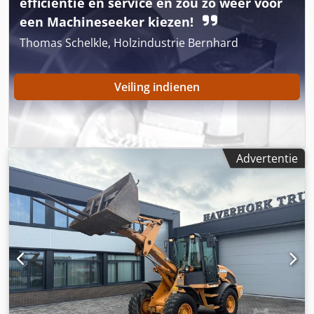
efficiëntie en service en zou zo weer voor
Van eerste eigenaar, volledig dealeronderhouden, direct
een Machineseeker kiezen!
inzetbaar! - 80% rupsloopwerk - Inclusief 3 bakken: 1300
mm, 450 mm en 2000 mm slotenbak - Optioneel met
Thomas Schelkle, Holzindustrie Bernhard
TOPCON 3D-systeem uit 2021
Veiling indienen
Advertentie