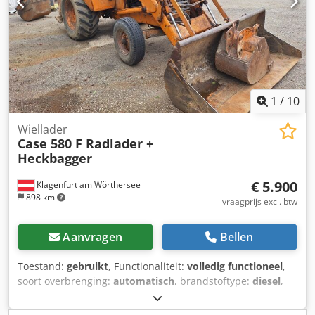
650 liter hydrauliekolie CASE Duitsland maart 2026: De
motor heeft 6 nieuwe injectoren (factuur op aanvraag)
1
/
10
Wiellader
Case 580 F Radlader +
Heckbagger
€ 5.900
Klagenfurt am Wörthersee
898 km
vraagprijs excl. btw
Aanvragen
Bellen
Toestand:
gebruikt
, Functionaliteit:
volledig functioneel
,
soort overbrenging:
automatisch
, brandstoftype:
diesel
,
bedrijfsklaar gewicht:
7.500 kg
, asconfiguratie:
4x2
, eerste
registratie:
10/1977
, Bouwjaar:
1977
, Uitrusting: