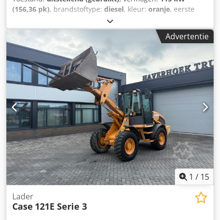
(156,36 pk)
, brandstoftype:
diesel
, kleur:
oranje
, eerste
registratie:
07/2013
, Bouwjaar:
2012
, bedrijfsturen:
15.109
h
, Algemene informatie Bouwjaar: 2012 Serienummer:
Advertentie
DCH210R5NCEAH2500 Technische informatie Aantal
cilinders: 4 Leeggewicht: 22.600 kg Functioneel
Werkbreedte: 300 cm CE-markering: ja Staat Technische
staat: zeer goed Optische staat: zeer goed Financiële
informatie Prijs: op aanvraag Garantie Garantie: Van eerste
eigenaar, volledig dealeronderhouden, direct inzetbaar! -
80% rupsloopwerk - Inclusief 3 bakken: 1300 mm, 450 mm
en 2000 mm slotenbak Dodjy En Ndjpfx Am Heck -
Optioneel met TOPCON 3D-systeem uit 2021
1
/
15
Lader
Case
121E Serie 3