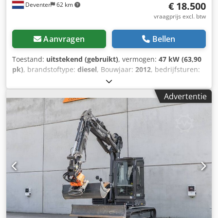
€ 18.500
Deventer
62 km
vraagprijs excl. btw
Aanvragen
Bellen
Toestand:
uitstekend (gebruikt)
, vermogen:
47 kW (63,90
pk)
, brandstoftype:
diesel
, Bouwjaar:
2012
, bedrijfsturen:
1.060 h
, = Overige opties en accessoires = - Bediening met
2 pedalen - Afgesloten cabine = Opmerkingen = CASE 121E
Advertentie
Serie 3 – bouwjaar 2012 – 1.060 bedrijfsuren CASE 121E
Serie 3 wiellader, bouwjaar 2012. De machine verkeert in
goede staat en heeft slechts 1.060 bedrijfsuren. De
machine verkeert zowel technisch als optisch in goede
staat. Hij is geschikt voor diverse toepassingen en is direct
inzetbaar. Kenmerken: * Bouwjaar: 2012 * Slechts 1.060
bedrijfsuren * Goede technische en optische staat * Direct
inzetbaar Neem contact met ons op voor meer informatie
of om een bezichtiging in te plannen. = Overige informatie
= Djdpfezrd Uaex Am Hock Bouwjaar: 2012 Leeggewicht:
5.800 kg Laadvermogen: 1.540 kg Maximaal toelaatbaar
gewicht: 7.340 kg Technische staat: zeer goed Optische