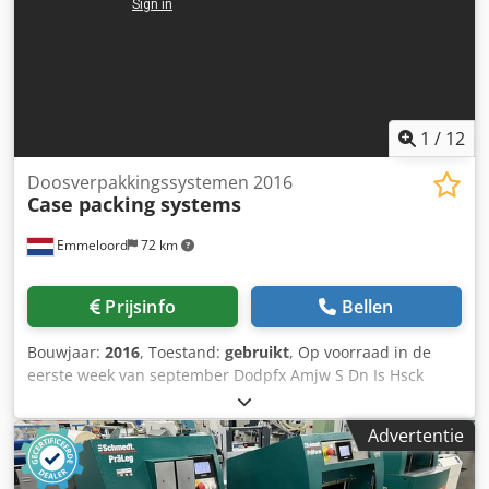
1
/
12
Doosverpakkingssystemen 2016
Case packing systems
Emmeloord
72 km
Prijsinfo
Bellen
Bouwjaar:
2016
, Toestand:
gebruikt
, Op voorraad in de
eerste week van september Dodpfx Amjw S Dn Is Hsck
Advertentie