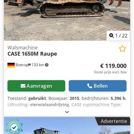
Dcjdpoynq Dbjfx Am Hjk Hogedrukcapaciteit: 122 l/min -
130 bar Vacuümpomp: Samson Afstandsbediening: ?
1
/
22
Walsmachine
CASE
1650M Raupe
€ 119.000
Bottrop
133 km
Vaste prijs excl. btw
Aanvragen
Bellen
Toestand:
gebruikt
, Bouwjaar:
2015
, bedrijfsturen:
5.396 h
,
Uitrusting:
vierwielaandrijving
, CASE rupsmachine Type:
1650M Leeggewicht: 19.200 kg Vermogen: 122 kW
Bedrijfsuren: 5.396 Uitrusting: - Stoelverwarming
Advertentie
Dodozhyrmopfx Am Heck - Airconditioning - Radio -
Achterop ripper met 3 tanden - Voorste