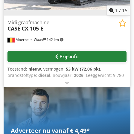
staat: zeer goed Serienummer: FNH121ESNCHP00140
Neem contact op met Gerrit Haverhoek voor meer
1
/
15
informatie.
Midi graafmachine
CASE
CX 105 E
Moerbeke-Waas
142 km
Prijsinfo
Toestand:
nieuw
, vermogen:
53 kW (72,06 pk)
,
brandstoftype:
diesel
, Bouwjaar:
2026
, Leeggewicht: 9.780
kg Dcjdpfx Aszrrw Aem Hjk Neem contact op met KEY-TEC
Sales voor meer informatie.
Adverteer nu vanaf € 4,49
*