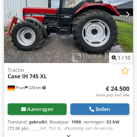
maar heeft reparatie nodig Onderstel in goede staat, circa
70% over Bodemplaten 600 mm breed Isuzu motor met
202 kW CE-keuring Transportafmetingen: 10,8 x 3 x 3,40 m
Bedrijfsgewicht: 35,5 ton.
1
/
10
Tractor
Case IH
745 XL
€ 24.500
Prüm
228 km
Vaste prijs excl. btw
Aanvragen
Bellen
Toestand:
gebruikt
, Bouwjaar:
1988
, vermogen:
53 kW
(72,06 pk)
, _____IHC 754 XL, afkomstig van de eerste
eigenaar, in uitstekende staat. Bedrijfstijden: ca. 8.600 uur.