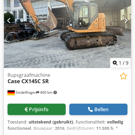
1
/
9
Rupsgraafmachine
Case
CX145C SR
Sindelfingen
460 km
Prijsinfo
Bellen
Toestand:
uitstekend (gebruikt)
, Functionaliteit:
volledig
functioneel
, Bouwjaar:
2016
, bedrijfsturen:
11.500 h
, *
11.500 bedrijfsuren * Bedrijfsgewicht 15.700 kg *