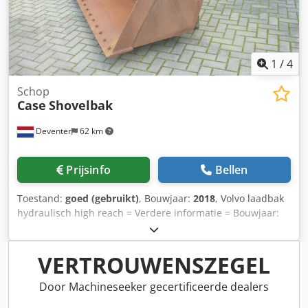
1
/
4
Schop
Case
Shovelbak
Deventer
62 km
Prijsinfo
Bellen
Toestand:
goed (gebruikt)
, Bouwjaar:
2018
, Volvo laadbak
hydraulisch high reach = Verdere informatie = Bouwjaar:
2018 Toepasselijk voor: Bouwmachines Snelwisselsysteem:
Ja Technische staat: goed Optische staat: goed Neem
contact op met Gerrit Haverhoek voor meer informatie.
VERTROUWENSZEGEL
Dsdpfxewwtg Sj Am Hock
Door Machineseeker gecertificeerde dealers