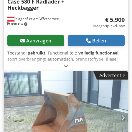
Case 580 F Radlader +
Heckbagger
€ 5.900
Klagenfurt am Wörthersee
898 km
vraagprijs excl. btw
Aanvragen
Bellen
Toestand:
gebruikt
, Functionaliteit:
volledig functioneel
,
soort overbrenging:
automatisch
, brandstoftype:
diesel
,
bedrijfsklaar gewicht:
7.500 kg
, asconfiguratie:
4x2
, eerste
registratie:
10/1977
, Bouwjaar:
1977
, Uitrusting:
Advertentie
hydraulica
, Technisch in orde Dcodpot S Idrofx Am Hek