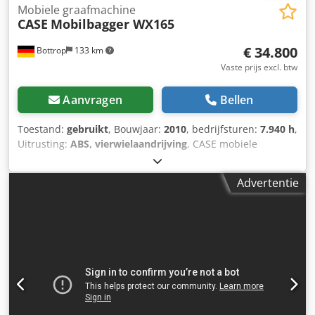
Mobiele graafmachine
CASE
Mobilbagger WX165
€ 34.800
Bottrop
133 km
Vaste prijs excl. btw
Aanvragen
Bellen
Toestand:
gebruikt
, Bouwjaar:
2010
, bedrijfsturen:
7.940 h
,
Uitrusting:
ABS, vierwielaandrijving
, CASE mobiele
graafmachine Type: WX165 (hydraulische graafmachine)
Typegoedkeuringsnummer: N211 Motorfabrikant: Case
Advertentie
Motorvermogen: 105 kW Dcsdpfx Ajzripcjm Hok
Bedrijfstijden: 7940 uur Toelaatbaar totaalgewicht: 18000
kg Transportlengte: 8,19 m Transportbreedte: 1,91 m
Transporthoogte: 2,89 m Kleur: geel - Bediening met
joystick - Egaliseerblad - Camera Wij ondersteunen u graag
ook op het gebied van financiering/leasing, in
samenwerking met onze partners. Alle gegevens onder
voorbehoud. Fouten en tussenverkoop voorbehouden.