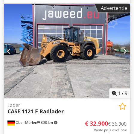
Bouwjaar: 1988. Voorste hefinrichting. Voorste aftakas.
Advertentie
Dcjdpfxozdmuts Am Hek 30 km/u versnellingsbak. Prijs: €
24.500,00 (exclusief BTW). Locatie: null
1
/
9
Lader
CASE
1121 F Radlader
€ 32.900
Ober-Mörlen
308 km
€ 36.900
Vaste prijs excl. btw