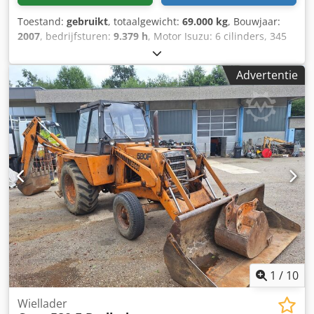
Toestand:
gebruikt
, totaalgewicht:
69.000 kg
, Bouwjaar:
2007
, bedrijfsturen:
9.379 h
, Motor Isuzu: 6 cilinders, 345
kW – AH-6WG1X – EPA en CE Giek 6,58 m Stel 3 m
Bodemplaten 650 mm Alle hydrauliekslangen
Advertentie
(hamer/grijper en rotatie) Hydraulische snelwissel: OIL
Quick OQ90 of Lehnhoff HS80 Dieplepel – 4,55 m³ SAE
Transportgewicht 69 ton Transportbreedte 3,93 m
Werkbreedte (4,14 m met opstappen) Dcedpfsul U H Tox
Am Hjk Transporthoogte 4,37 m Machine is in onze
werkplaats gereviseerd en gerepareerd Rapport op
aanvraag Grote onderhoudsbeurt uitgevoerd: alle oliën en
filters, inclusief 650 liter hydrauliekolie CASE Duitsland
maart 2026: De motor heeft 6 nieuwe injectoren (factuur
op aanvraag)
1
/
10
Wiellader