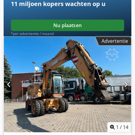
11 miljoen kopers
wachten op u
Nu plaatsen
*per advertentie / maand
Advertentie
1
/
14