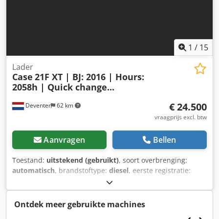
1
/
15
Lader
Case
21F XT | BJ: 2016 | Hours:
2058h | Quick change...
€ 24.500
Deventer
62 km
vraagprijs excl. btw
Aanvragen
Bellen
Toestand:
uitstekend (gebruikt)
, soort overbrenging:
automatisch
, brandstoftype:
diesel
, eerste registratie:
06/2016
, Bouwjaar:
2016
, bedrijfsturen:
2.058 h
, Uitrusting:
cabine
, = Verdere opties en accessoires = - Afgesloten
cabine - Radio/cd-speler = Opmerkingen = CASE 21F XT
Ontdek meer gebruikte machines
wiellader, bouwjaar 2016, met slechts 2.058 draaiuren.