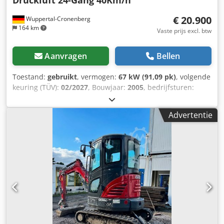
Druckluft 24-Gang 40Km/h
300 cm Motormerk: Case
€ 20.900
Wuppertal-Cronenberg
164 km
Vaste prijs excl. btw
Aanvragen
Bellen
Toestand:
gebruikt
, vermogen:
67 kW (91,09 pk)
, volgende
keuring (TÜV):
02/2027
, Bouwjaar:
2005
, bedrijfsturen:
9.560 h
, Uitrusting:
airconditioning, cabine,
vierwielaandrijving
, Duitse trekker, tot voor kort in gebruik.
Advertentie
2e eigenaar, beide keren in handen van een
overheidsparkbeheer van 2005 tot 2017 en van 2017 tot
2026. Vierwielaandrijving. 4-cilinder turbodieselmotor met
4485 cc en 91 pk. Ruime 24-versnellings Hi-LO-transmissie,
4 versnellingen in 3 groepen, 2 powershift-trappen en
omkeerbare powershift-transmissie. 40 km/u. Dcsdey Ean
Sspfx Am Hek Luchtreminstallatie. Comfortcabine met
luchtgeveerde bestuurdersstoel en airconditioning.
Achteraftakas met 3 toerentallen (540/750/1000 tpm).
Hefinrichting CAT II met snelkoppelingen en extra
hefcilinders (5060 kg). Snel in hoogte verstelbare trekhaak.