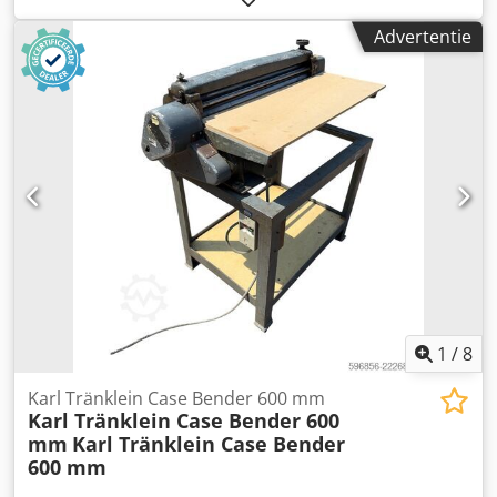
Motorvermogen 77 kW * Roadliner * hydraulische
Advertentie
snelwissel * airconditioning Dcjdpoy Rm H Eefx Am Hok
1
/
8
Karl Tränklein Case Bender 600 mm
Karl Tränklein Case Bender 600
mm
Karl Tränklein Case Bender
600 mm