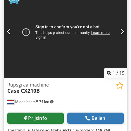
1
/
15
Rupsgraafmachine
Case
CX210B
Middelbeers
74 km
Prijsinfo
Bellen
Toestand:
uitstekend (gebruikt)
, vermogen:
115 kW