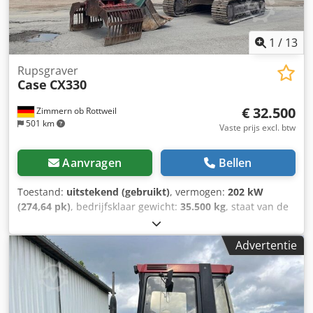
1
/
13
Rupsgraver
Case
CX330
€ 32.500
Zimmern ob Rottweil
501 km
Vaste prijs excl. btw
Aanvragen
Bellen
Toestand:
uitstekend (gebruikt)
, vermogen:
202 kW
(274,64 pk)
, bedrijfsklaar gewicht:
35.500 kg
, staat van de
ketting:
70 %
, Bouwjaar:
2006
, bedrijfsturen:
9.139 h
,
Uitrusting:
airconditioning
, CASE CX330 Bouwjaar: 2006
Advertentie
Bedrijfstijden: 9.139 uur Dcedpfx Amozp Rm Rs Hek
Gesloten cabine Airconditioning Radio Centrale smering
Standaard giek Steel: 3,30 m Volledige hydraulische
leidingen (voor hamer, grijper, schaar) Snelwisselsysteem
OQ80 1x bak – 800 mm breed 1x grijper – functioneert,