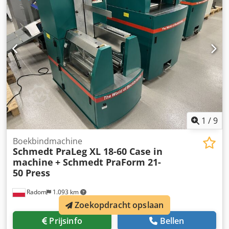
1
/
9
Boekbindmachine
Schmedt PraLeg XL 18-60 Case in
machine
+ Schmedt PraForm 21-
50 Press
Radom
1.093 km
Zoekopdracht opslaan
Prijsinfo
Bellen