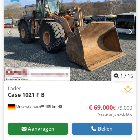
cabinebeschermingen en roosters - Schuifblad
(hydraulisch opklapbaar) Wij ondersteunen u graag ook op
het gebied van financiering/leasing met onze partners. Alle
gegevens zonder garantie. Wijzigingen en tussentijdse
verkoop voorbehouden.
1
/
15
Lader
Case
1021 F B
€ 69.000
Untersteinach
489 km
€ 79.000
Vaste prijs excl. btw
Aanvragen
Bellen