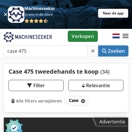
Machineseeker
Naar de app
Gratis in de store
Verkopen
Zoeken
Case 475 tweedehands te koop
(34)
Filter
Relevantie
Case
Alle filters verwijderen
Advertentie