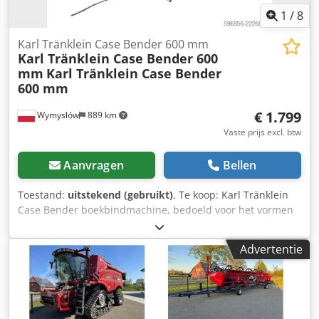
1
/
8
Karl Tränklein Case Bender 600 mm
Karl Tränklein Case Bender 600
mm
Karl Tränklein Case Bender
600 mm
€ 1.799
Wymysłów
889 km
Vaste prijs excl. btw
Aanvragen
Bellen
Toestand:
uitstekend (gebruikt)
, Te koop: Karl Tränklein
Case Bender boekbindmachine, bedoeld voor het vormen
en buigen van ruggen van harde boekomslagen. Het
apparaat geeft omslagen de juiste radius, waardoor deze
Advertentie
perfect aansluiten op het boekblok. De machine is
uitgerust met verstelbare rollen waarmee deze kan
worden aangepast aan verschillende omslagdiktes. De
robuuste gietijzeren constructie zorgt voor hoge precisie
en jarenlang gebruik. Technische gegevens: