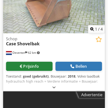
1
/
4
Schop
Case
Shovelbak
Deventer
62 km
Prijsinfo
Bellen
Toestand:
goed (gebruikt)
, Bouwjaar:
2018
, Volvo laadbak
hydraulisch high reach = Verdere informatie = Bouwjaar:
2018 Codpfxswwtg So Aguerf Toepasselijk voor:
Bouwmachines Snelwisselsysteem: Ja Technische staat:
Advertentie
goed Optische staat: goed Neem contact op met Gerrit
Haverhoek voor meer informatie.