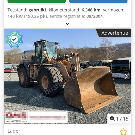
Toestand:
gebruikt
, kilometerstand:
6.348 km
, vermogen:
140 kW (190,35 pk)
, eerste registratie:
08/2004
,
brandstoftype:
diesel
, Bouwjaar:
2004
, Fabrikant: Case
Model: MXM190 / Samson Vacuümwagen 8000 L Bouwjaar:
Advertentie
2004 Staat: Goed Serienummer: ACM231045 Csdpfeynq
Dbex Aguerf Ref. nr.: 8084 Reg. datum: Vermogen: 190 pk
Urenstand: 6348 Versnellingsbak: Volautomatische
powershift 19+6 Dieseltank: 1 Tankinhoud: 400 L Radio: ?
Luchtgeveerde stoel: ? Schijfrem: Natrem Bandenmaat:
600/65R25 + 650/75R38 - 520/70R34 Profiel % over: 60%
90% - 40% Gereedschapskist: ? Hydraulisch systeem: ?
Fabrikant vat: Samson Tankinhoud: 8000 L Hogedrukpomp:
2 x HPP Hogedrukcapaciteit: 122 l/min - 130 bar
Vacuümpomp: Samson Afstandsbediening: ?
1
/
15
Lader