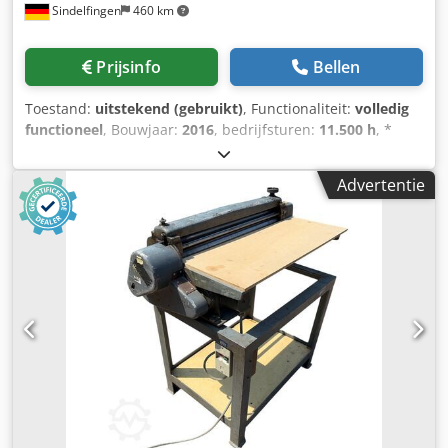
Sindelfingen
460 km
Prijsinfo
Bellen
Toestand:
uitstekend (gebruikt)
, Functionaliteit:
volledig
functioneel
, Bouwjaar:
2016
, bedrijfsturen:
11.500 h
, *
11.500 bedrijfsuren * Bedrijfsgewicht 15.700 kg *
Motorvermogen 77 kW Crjdpfxsy Rm H Eo Agusf *
Advertentie
Roadliner * hydraulische snelwissel * airconditioning