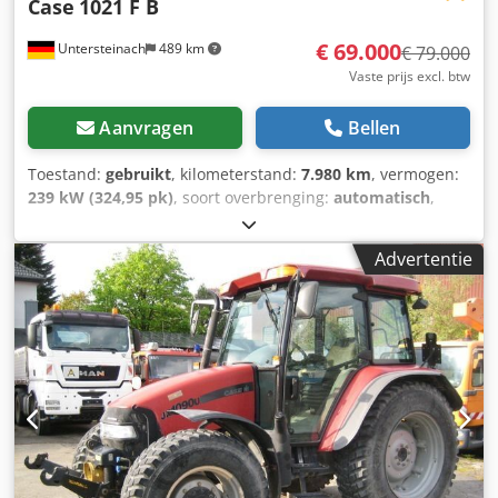
Case
1021 F B
€ 69.000
Untersteinach
489 km
€ 79.000
Vaste prijs excl. btw
Aanvragen
Bellen
Toestand:
gebruikt
, kilometerstand:
7.980 km
, vermogen:
239 kW (324,95 pk)
, soort overbrenging:
automatisch
,
brandstoftype:
diesel
, kleur:
geel
, eerste registratie:
01/2013
, Bouwjaar:
2013
, Uitrusting:
airconditioning
, =
Advertentie
Verdere opties en accessoires = - Airconditioning - Radio -
Stuurbekrachtiging - Zonneklep = Opmerkingen =
+++Gewicht: 24.000 kg Km/h+++ +++4x4+++ +++Banden
26,5xR25 90%+++ +++Werklampen+++
+++Trillingsdemper+++ +++Differentieelslot vooras+++
+++Schop 3,6 m³+++ +++Weegschaal+++ - Algemeen: -
Motor: Case - Transmissie: Automaat - Totaal aantal
zitplaatsen: 1 - Veiligheid: - Achteruitrijcamera -
Passagiersruimte: - Airconditioning - Ventilatienozzles -
Exterieur: - Stuurbekrachtiging - Zonneklep -