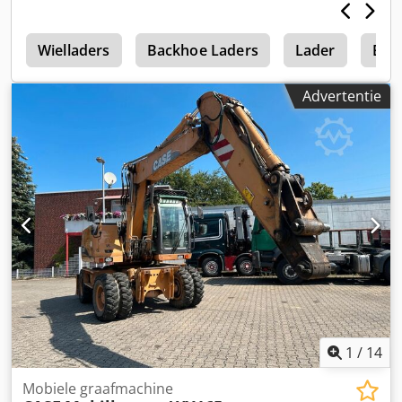
e
Wielladers
Backhoe Laders
Lader
Bac
Advertentie
1
/
14
Mobiele graafmachine