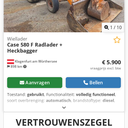
1
/
10
Wiellader
Case 580 F Radlader +
Heckbagger
€ 5.900
Klagenfurt am Wörthersee
898 km
vraagprijs excl. btw
Aanvragen
Bellen
Toestand:
gebruikt
, Functionaliteit:
volledig functioneel
,
soort overbrenging:
automatisch
, brandstoftype:
diesel
,
bedrijfsklaar gewicht:
7.500 kg
, asconfiguratie:
4x2
, eerste
registratie:
10/1977
, Bouwjaar:
1977
, Uitrusting:
hydraulica
, Technisch in orde Csdpfxst S Idrj Agujrf
VERTROUWENSZEGEL