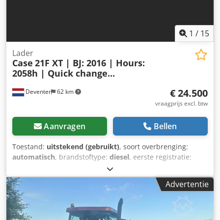
1
/
15
Lader
Case
21F XT | BJ: 2016 | Hours:
2058h | Quick change...
€ 24.500
Deventer
62 km
vraagprijs excl. btw
Aanvragen
Bellen
Toestand:
uitstekend (gebruikt)
, soort overbrenging:
automatisch
, brandstoftype:
diesel
, eerste registratie:
06/2016
, Bouwjaar:
2016
, bedrijfsturen:
2.058 h
, Uitrusting:
cabine
, = Verdere opties en accessoires = - Afgesloten
Advertentie
cabine - Radio/cd-speler = Opmerkingen = CASE 21F XT
wiellader, bouwjaar 2016, met slechts 2.058 draaiuren.
Deze compacte en krachtige wiellader komt uit Duitsland
en verkeert in een goede, onderhouden staat. De machine