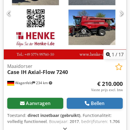
Crsdpeziwnbjfx Aguof Fabrikant: Karl Tränklein Type: Case
Bender / rugvormmachine Werkbreedte: ca. 600 mm
Instelbare roldraad Stabiele gietijzeren constructie
Elektrische aandrijving Werktafel Staat: gebruikt
Toepassingen: productie van hardcover boeken,
boekbinderijen, drukkerijen, grafische bedrijven, productie
van albums, catalogi en omslagen.
1
/
17
Maaidorser
Case IH
Axial-Flow 7240
€ 210.000
Wagenfeld
234 km
Vaste prijs excl. btw
Aanvragen
Bellen
Toestand:
direct inzetbaar (gebruikt)
, Functionaliteit:
volledig functioneel
, Bouwjaar:
2017
, bedrijfsturen:
1.706
h
, vermogen:
366 kW (497,62 pk)
, brandstoftype:
diesel
,