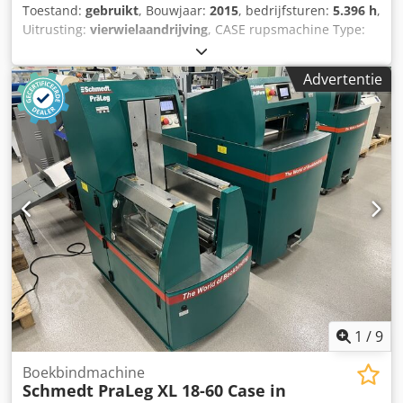
Toestand:
gebruikt
, Bouwjaar:
2015
, bedrijfsturen:
5.396 h
,
Uitrusting:
vierwielaandrijving
, CASE rupsmachine Type:
1650M Leeggewicht: 19.200 kg Vermogen: 122 kW
Bedrijfsuren: 5.396 Uitrusting: - Stoelverwarming -
Advertentie
Airconditioning Crodpfxszhyrmj Aguof - Radio - Achterop
ripper met 3 tanden - Voorste cabinebeschermingen en
roosters - Schuifblad (hydraulisch opklapbaar) Wij
ondersteunen u graag ook op het gebied van
financiering/leasing met onze partners. Alle gegevens
zonder garantie. Wijzigingen en tussentijdse verkoop
voorbehouden.
1
/
9
Boekbindmachine
Schmedt PraLeg XL 18-60 Case in