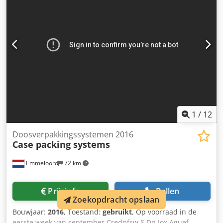
1
/
12
Doosverpakkingssystemen 2016
Case packing systems
Emmeloord
72 km
Prijsinfo
Bellen
Zoekopdracht opslaan
Bouwjaar:
2016
, Toestand:
gebruikt
, Op voorraad in de
eerste week van september Credpfsw S Dn Iox Aguef