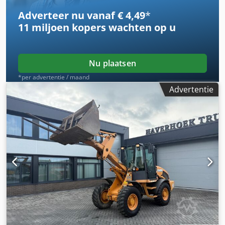
Van eerste eigenaar, volledig dealeronderhouden, direct
Adverteer nu vanaf € 4,49
*
inzetbaar! - 80% rupsloopwerk - Inclusief 3 bakken: 1300
11 miljoen kopers
wachten op u
mm, 450 mm en 2000 mm slotenbak - Optioneel met
TOPCON 3D-systeem uit 2021
Nu plaatsen
*per advertentie / maand
Advertentie