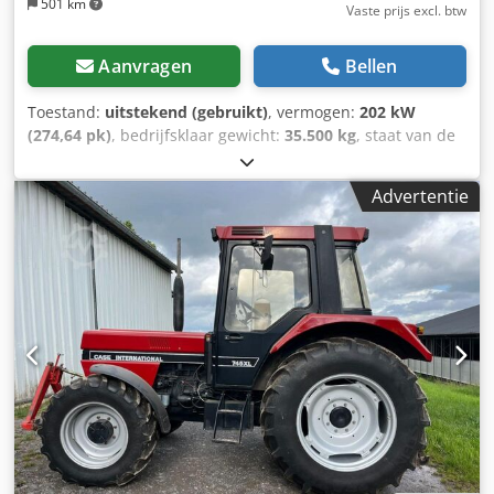
501 km
Vaste prijs excl. btw
Aanvragen
Bellen
Toestand:
uitstekend (gebruikt)
, vermogen:
202 kW
(274,64 pk)
, bedrijfsklaar gewicht:
35.500 kg
, staat van de
ketting:
70 %
, Bouwjaar:
2006
, bedrijfsturen:
9.139 h
,
Uitrusting:
airconditioning
, CASE CX330 Bouwjaar: 2006
Advertentie
Bedrijfstijden: 9.139 uur Gesloten cabine Airconditioning
Radio Centrale smering Standaard giek Steel: 3,30 m
Volledige hydraulische leidingen (voor hamer, grijper,
schaar) Credpfx Aezp Rm Reguef Snelwisselsysteem OQ80
1x bak – 800 mm breed 1x grijper – functioneert, maar
heeft reparatie nodig Onderstel in goede staat, circa 70%
over Bodemplaten 600 mm breed Isuzu motor met 202 kW
CE-keuring Transportafmetingen: 10,8 x 3 x 3,40 m
Bedrijfsgewicht: 35,5 ton.