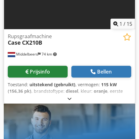
specificaties: Maximaal formaat: 420 x 520 x 100 mm
Gewicht: 220 kg Stroomvoorziening: 230V + perslucht. Prijs
geldt voor de set van beide machines.
1
/
15
Rupsgraafmachine
Case
CX210B
Middelbeers
74 km
Prijsinfo
Bellen
Toestand:
uitstekend (gebruikt)
, vermogen:
115 kW
(156,36 pk)
, brandstoftype:
diesel
, kleur:
oranje
, eerste
registratie:
07/2013
, Bouwjaar:
2012
, bedrijfsturen:
15.109
h
, Algemene informatie Bouwjaar: 2012 Serienummer:
DCH210R5NCEAH2500 Technische informatie Aantal
cilinders: 4 Leeggewicht: 22.600 kg Functioneel Csdpfxey
En Ndo Aguerf Werkbreedte: 300 cm CE-markering: ja Staat
Technische staat: zeer goed Optische staat: zeer goed
Financiële informatie Prijs: op aanvraag Garantie Garantie: