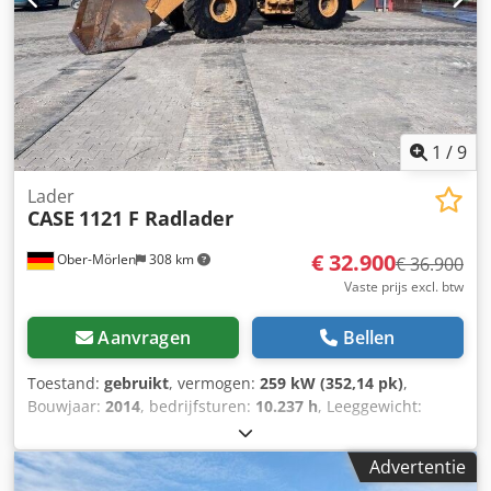
1
/
9
Lader
CASE
1121 F Radlader
€ 32.900
Ober-Mörlen
308 km
€ 36.900
Vaste prijs excl. btw
Aanvragen
Bellen
Toestand:
gebruikt
, vermogen:
259 kW (352,14 pk)
,
Bouwjaar:
2014
, bedrijfsturen:
10.237 h
, Leeggewicht:
27.024 kg Neem contact op met Emal Jaweed voor meer
informatie. Wiellader, Case 1121F, bouwjaar 2014,
Advertentie
bedrijfsuren: 10.237 h, lengte: 8.960 mm, breedte: 2.990