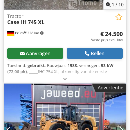
1
/
10
Tractor
Case IH
745 XL
€ 24.500
Prüm
228 km
Vaste prijs excl. btw
Aanvragen
Bellen
Toestand:
gebruikt
, Bouwjaar:
1988
, vermogen:
53 kW
(72,06 pk)
, _____IHC 754 XL, afkomstig van de eerste
eigenaar, in uitstekende staat. Bedrijfstijden: ca. 8.600 uur.
Bouwjaar: 1988. Voorste hefinrichting. Voorste aftakas. 30
Advertentie
km/u versnellingsbak. Crsdpfjzdmutjx Aguef Prijs: €
24.500,00 (exclusief BTW). Locatie: null