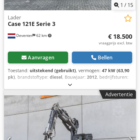
1
/
15
Lader
Case
121E Serie 3
€ 18.500
Deventer
62 km
vraagprijs excl. btw
Aanvragen
Bellen
Toestand:
uitstekend (gebruikt)
, vermogen:
47 kW (63,90
pk)
, brandstoftype:
diesel
, Bouwjaar:
2012
, bedrijfsturen:
1.060 h
, = Overige opties en accessoires = - Bediening met
2 pedalen - Afgesloten cabine = Opmerkingen = CASE 121E
Advertentie
Serie 3 – bouwjaar 2012 – 1.060 bedrijfsuren CASE 121E
Serie 3 wiellader, bouwjaar 2012. De machine verkeert in
goede staat en heeft slechts 1.060 bedrijfsuren. De
machine verkeert zowel technisch als optisch in goede
staat. Hij is geschikt voor diverse toepassingen en is direct
inzetbaar. Kenmerken: * Bouwjaar: 2012 * Slechts 1.060
bedrijfsuren * Goede technische en optische staat * Direct