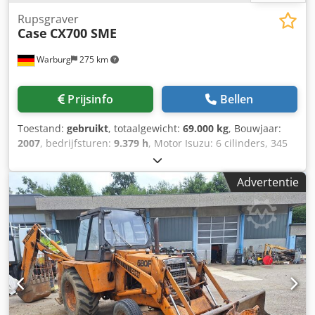
Rupsgraver
Case
CX700 SME
Warburg
275 km
Prijsinfo
Bellen
Toestand:
gebruikt
, totaalgewicht:
69.000 kg
, Bouwjaar:
2007
, bedrijfsturen:
9.379 h
, Motor Isuzu: 6 cilinders, 345
kW – AH-6WG1X – EPA en CE Giek 6,58 m Stel 3 m
Bodemplaten 650 mm Crjdpfsul U H Tox Aguof Alle
Advertentie
hydrauliekslangen (hamer/grijper en rotatie) Hydraulische
snelwissel: OIL Quick OQ90 of Lehnhoff HS80 Dieplepel –
4,55 m³ SAE Transportgewicht 69 ton Transportbreedte
3,93 m Werkbreedte (4,14 m met opstappen)
Transporthoogte 4,37 m Machine is in onze werkplaats
gereviseerd en gerepareerd Rapport op aanvraag Grote
onderhoudsbeurt uitgevoerd: alle oliën en filters, inclusief
650 liter hydrauliekolie CASE Duitsland maart 2026: De
motor heeft 6 nieuwe injectoren (factuur op aanvraag)