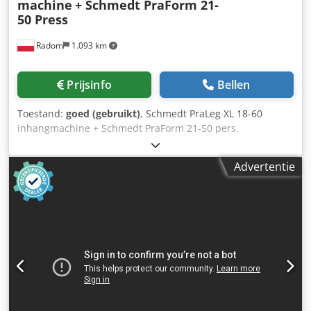
machine
+ Schmedt PraForm 21-
50 Press
Radom
1.093 km
Prijsinfo
Bellen
Toestand:
goed (gebruikt)
, Schmedt PraLeg XL 18-60
inhangmachine + Schmedt PraForm 21-50 pers.
Geproduceerd in 2022. Schmedt PraLeg XL 18-60
inhangmachine voor boeken De machine verkeert in goede
Advertentie
staat en is direct inzetbaar. Geschikt voor het inhangen
van een boekblok in een voorbereide hardcover. Voorzien
van twee lijmeenheden, met traploze lijmdikte-instelling.
Formaat: Blokhoogte: 80 – 450 mm Blokbreedte: 110 – 450
mm Blokdikte: 2 – 80 mm Capaciteit: ca. 200 – 300
stuks/uur Codezdazbepfx Agujrf Stroomvoorziening: 230V
Gewicht: 300 kg Gemaakt in Duitsland. Schmedt PraForm
21-50 boekpers Boekpers met groefsnijder. Geproduceerd
door Schmedt, Duitsland. De machine is in zeer goede
staat en direct klaar voor productie. Technische