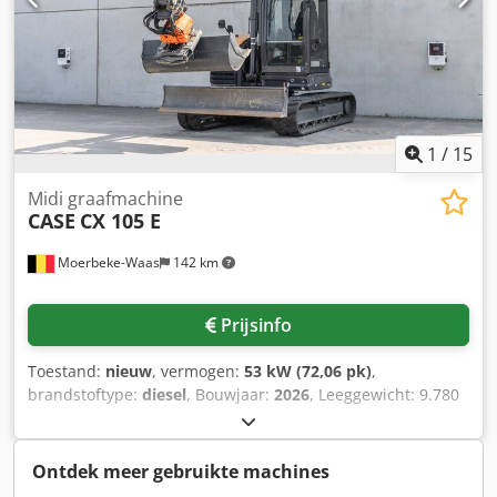
inzetbaar Neem contact met ons op voor meer informatie
of om een bezichtiging in te plannen. = Overige informatie
= Bouwjaar: 2012 Crodpfx Aozrd Uajgujf Leeggewicht: 5.800
kg Laadvermogen: 1.540 kg Maximaal toelaatbaar gewicht:
7.340 kg Technische staat: zeer goed Optische staat: zeer
goed Serienummer: FNH121ESNCHP00140 Neem contact
op met Gerrit Haverhoek voor meer informatie.
1
/
15
Midi graafmachine
CASE
CX 105 E
Moerbeke-Waas
142 km
Prijsinfo
Toestand:
nieuw
, vermogen:
53 kW (72,06 pk)
,
brandstoftype:
diesel
, Bouwjaar:
2026
, Leeggewicht: 9.780
kg Cedpfszrrw Aox Aguorf Neem contact op met KEY-TEC
Sales voor meer informatie.
Ontdek meer gebruikte machines