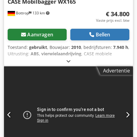
CASE
Mobilbagger WX165
€ 34.800
Bottrop
133 km
Vaste prijs excl. btw
Aanvragen
Bellen
Toestand:
gebruikt
, Bouwjaar:
2010
, bedrijfsturen:
7.940 h
,
Uitrusting:
ABS, vierwielaandrijving
, CASE mobiele
graafmachine Type: WX165 (hydraulische graafmachine)
Typegoedkeuringsnummer: N211 Cjdpfxozripco Aguerf
Advertentie
Motorfabrikant: Case Motorvermogen: 105 kW
Bedrijfstijden: 7940 uur Toelaatbaar totaalgewicht: 18000
kg Transportlengte: 8,19 m Transportbreedte: 1,91 m
Transporthoogte: 2,89 m Kleur: geel - Bediening met
joystick - Egaliseerblad - Camera Wij ondersteunen u graag
ook op het gebied van financiering/leasing, in
samenwerking met onze partners. Alle gegevens onder
voorbehoud. Fouten en tussenverkoop voorbehouden.