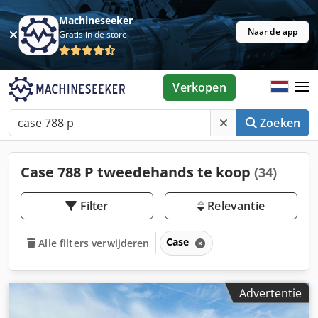
Machineseeker
Naar de app
Gratis in de store
Verkopen
Zoeken
Case 788 P tweedehands te koop
(34)
Filter
Relevantie
Case
Alle filters verwijderen
Advertentie